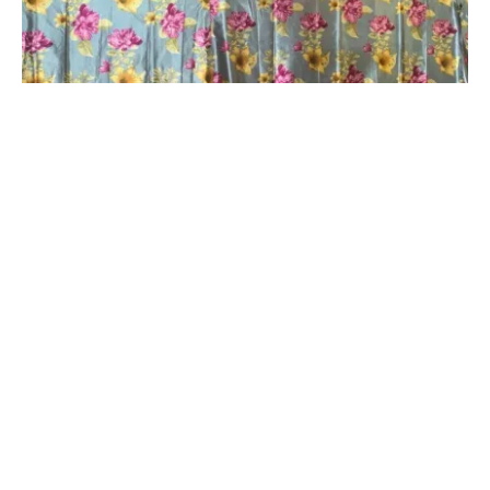
Tahsildar Manjunath advises to stay away
from attractions
SHARE
ಜಾಹೀರಾತು