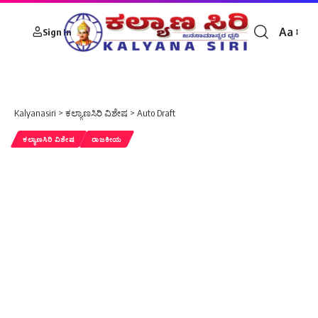
Aa
Sign In
Font
Resizer
Kalyanasiri
>
ಕಲ್ಯಾಣಸಿರಿ ವಿಶೇಷ
>
Auto Draft
ಕಲ್ಯಾಣಸಿರಿ ವಿಶೇಷ
ರಾಜಕೀಯ