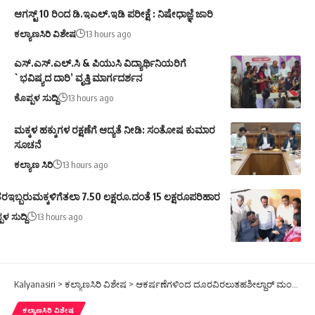
ಆಗಸ್ಟ್ 10 ರಿಂದ ಡಿ.ಇಎಲ್.ಇಡಿ ಪರೀಕ್ಷೆ : ನಿಷೇಧಾಜ್ಞೆ ಜಾರಿ
ಕಲ್ಯಾಣಸಿರಿ ವಿಶೇಷ
13 hours ago
ಎಸ್.ಎಸ್.ಎಲ್.ಸಿ & ಪಿಯುಸಿ ವಿದ್ಯಾರ್ಥಿನಿಯರಿಗೆ
`ಭವಿಷ್ಯದ ದಾರಿ’ ವೃತ್ತಿ ಮಾರ್ಗದರ್ಶನ
ಕೊಪ್ಪಳ ಸುದ್ದಿ
13 hours ago
ಮಕ್ಕಳ ಹಕ್ಕುಗಳ ರಕ್ಷಣೆಗೆ ಆದ್ಯತೆ ನೀಡಿ: ಸಂತೋಷ ಕುಮಾರ
ಸೂಚನೆ
ಕಲ್ಯಾಣ ಸಿರಿ
13 hours ago
ರಇಬ್ಬರುಮಕ್ಕಳಿಗೆತಲಾ 7.50 ಲಕ್ಷರೂ.ದಂತೆ 15 ಲಕ್ಷರೂಪರಿಹಾರ
ಪಳ ಸುದ್ದಿ
13 hours ago
Kalyanasiri
>
ಕಲ್ಯಾಣಸಿರಿ ವಿಶೇಷ
>
ಆಕರ್ಷಣೆಗಳಿಂದ ದೂರವಿರಲುತಹಶೀಲ್ದಾರ್ ಮಂಜುನಾಥ ಸಲಹೆ
ಕಲ್ಯಾಣಸಿರಿ ವಿಶೇಷ