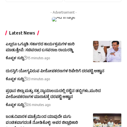
- Advertisement -
Latest News
ಎಲ್ಲರೂ ಒಗ್ಗೂಡಿ ಸರ್ಕಾರದ ಕಾರ್ಯಕ್ರಮಗಳ ಜಾರಿ
ಮಾಡುತ್ತೇವೆ: ಸಚಿವರಾದ ಬಸವರಾಜ ರಾಯರಡ್ಡಿ
ಕೊಪ್ಪಳ ಸುದ್ದಿ
15 minutes ago
ದುರಸ್ತಿಗೆ ಯೋಗ್ಯವಿರುವ ಪೀಠೋಪಕರಣಗಳ ರಿಪೇರಿಗೆ ದರಪಟ್ಟಿ ಆಹ್ವಾನ
ಕೊಪ್ಪಳ ಸುದ್ದಿ
23 minutes ago
ಪ್ರಧಾನ ಜಿಲ್ಲಾ ಮತ್ತು ಸತ್ರ ನ್ಯಾಯಾಲಯದಲ್ಲಿ ರಟ್ಟಿನ ಡಬ್ಬಿಗಳು,ಮುರಿದ
ಪೀಠೋಪಕರಣಗಳ ಮಾರಾಟಕ್ಕೆ ದರಪಟ್ಟಿ ಆಹ್ವಾನ
ಕೊಪ್ಪಳ ಸುದ್ದಿ
26 minutes ago
ಜಂತುನಿವಾರಕ ಮಾತ್ರೆಯಿಂದ ಯಾವುದೇ ಮಗು
ವಂಚಿತವಾಗದಂತೆ ನೋಡಿಕೊಳ್ಳಿ: ಅಪರ ಜಿಲ್ಲಾಧಿಕಾರಿ