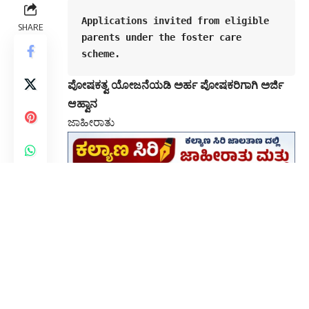
Applications invited from eligible 
SHARE
parents under the foster care 
scheme.
ಪೋಷಕತ್ವ ಯೋಜನೆಯಡಿ ಅರ್ಹ ಪೋಷಕರಿಗಾಗಿ ಅರ್ಜಿ
ಆಹ್ವಾನ
ಜಾಹೀರಾತು
ಕೊಪ್ಪಳ ಜುಲೈ 07 (ಕರ್ನಾಟಕ ವಾರ್ತೆ): ಜಿಲ್ಲಾ ಮಕ್ಕಳ ರಕ್ಷಣಾ
ಘಟಕದಿಂದ ಪೋಷಕತ್ವ ಯೋಜನೆಯಡಿ ಅರ್ಹ