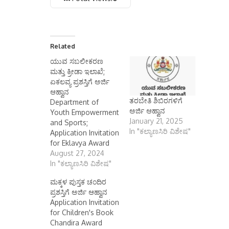
Related
ಯುವ ಸಬಲೀಕರಣ
ಮತ್ತು ಕ್ರೀಡಾ ಇಲಾಖೆ;
ಏಕಲವ್ಯ ಪ್ರಶಸ್ತಿಗೆ ಅರ್ಜಿ
ಆಹ್ವಾನ
ತರಬೇತಿ ಶಿಬಿರಗಳಿಗೆ
Department of
ಅರ್ಜಿ ಆಹ್ವಾನ
Youth Empowerment
January 21, 2025
and Sports;
In "ಕಲ್ಯಾಣಸಿರಿ ವಿಶೇಷ"
Application Invitation
for Eklavya Award
ರಾಯಚೂರು,(ಕರ್ನಾಟಕ
August 27, 2024
ವಾರ್ತೆ):- ಇಲ್ಲಿಯ ಯುವ
In "ಕಲ್ಯಾಣಸಿರಿ ವಿಶೇಷ"
ಸಬಲೀಕರಣ ಮತ್ತು ಕ್ರೀಡಾ
ಮಕ್ಕಳ ಪುಸ್ತಕ ಚಂದಿರ
ಇಲಾಖೆಯ ವತಿಯಿಂದ
ಪ್ರಶಸ್ತಿಗೆ ಅರ್ಜಿ ಆಹ್ವಾನ
2023ನೇ ಸಾಲಿನ ಏಕಲವ್ಯ
Application Invitation
ಪ್ರಶಸ್ತಿಗೆ ಅರ್ಹ
for Children's Book
ಅಭ್ಯರ್ಥಿಗಳಿಂದ ಅರ್ಜಿ
Chandira Award
ಆಹ್ವಾನಿಸಲಾಗಿದೆ ಎಂದು