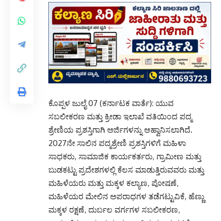
ಕೊಪ್ಪಳ ಜುಲೈ 07 (ಕರ್ನಾಟಕ ವಾರ್ತೆ): ಯುವ
ಸಬಲೀಕರಣ ಮತ್ತು ಕ್ರೀಡಾ ಇಲಾಖೆ ವತಿಯಿಂದ ಪದ್ಮ
ಶ್ರೇಣಿಯ ಪ್ರಶಸ್ತಿಗಾಗಿ ಅರ್ಜಿಗಳನ್ನು ಆಹ್ವಾನಿಸಲಾಗಿದೆ.
2027ನೇ ಸಾಲಿನ ಪದ್ಮಶ್ರೇಣಿ ಪ್ರಶಸ್ತಿಗಳಿಗೆ ಮಹಿಳಾ
ಸಾಧಕರು, ಸಾಮಾಜಿಕ ಕಾರ್ಯಕರ್ತರು, ಗ್ರಾಮೀಣ ಮತ್ತು
ಬುಡಕಟ್ಟು ಪ್ರದೇಶಗಳಲ್ಲಿ ಕೆಲಸ ಮಾಡುತ್ತಿರುವವರು ಮತ್ತು
ಮಹಿಳೆಯರು ಮತ್ತು ಮಕ್ಕಳ ಕಲ್ಯಾಣ, ಪೋಷಣೆ,
ಮಹಿಳೆಯರ ಮೇಲಿನ ಅಪರಾಧಗಳ ತಡೆಗಟ್ಟುವಿಕೆ, ಹೆಣ್ಣು
ಮಕ್ಕಳ ರಕ್ಷಣೆ, ದುರ್ಬಲ ವರ್ಗಗಳ ಸಬಲೀಕರಣ,