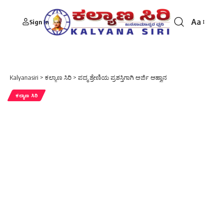
Aa
Sign In
Font
Resizer
Kalyanasiri
>
ಕಲ್ಯಾಣ ಸಿರಿ
>
ಪದ್ಮ ಶ್ರೇಣಿಯ ಪ್ರಶಸ್ತಿಗಾಗಿ ಅರ್ಜಿ ಆಹ್ವಾನ
ಕಲ್ಯಾಣ ಸಿರಿ