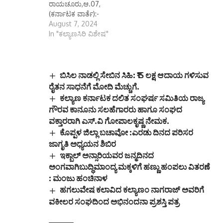
ರಾಯಚೂರು,ಆ.07,
ಯುವ ಸಬಲೀಕರಣ
(ಕರ್ನಾಟಕ ವಾರ್ತೆ):-
ಮತ್ತು ಕ್ರೀಡಾ ಇಲಾಖೆಯ
ಕರ್ನಾಟಕ ಬಾಲವಿಕಾಸ
August 7, 2024
ಸಹಾಯಕ ನಿರ್ದೇಶಕರಾದ
ಅಕಾಡೆಮಿ ವತಿಯಿಂದ
In "ಕಲ್ಯಾಣಸಿರಿ ವಿಶೇಷ"
ವಿರೇಶ ನಾಯಕ ಅವರು
2023ನೇ ಸಾಲಿನಲ್ಲಿ ಮಕ್ಕಳ
ತಿಳಿಸಿದ್ದಾರೆ.ಆಸಕ್ತ ಜಿಲ್ಲೆಯ
ಕ್ಷೇತ್ರದಲ್ಲಿ ರಚಿಸಲ್ಪಟ್ಟ
ಕ್ರೀಡಾಪಟುಗಳು
ಮಕ್ಕಳ ಸಾಹಿತ್ಯದ
ಅರ್ಜಿಗಳನ್ನು ಸಹಾಯಕ
ಕೃತಿಗಳನ್ನು ಮಕ್ಕಳ ಪುಸ್ತಕ
ಬಿಸಿಲ ನಾಡಲ್ಲಿ ಸೇಬಿನ ಸಿಹಿ: ₹15 ಲಕ್ಷ ಆದಾಯ ಗಳಿಸುವ
ನಿರ್ದೇಶಕರು, ಯುವ
ಚಂದಿರ ಪ್ರಶಸ್ತಿಗಾಗಿ
ಸಬಲೀಕರಣ ಮತ್ತು ಕ್ರೀಡಾ
ರೈತನ ಸಾಧನೆಗೆ ಮೋದಿ ಮೆಚ್ಚುಗೆ.
ಅರ್ಹಅಭ್ಯರ್ಥಿಗಳಿಂದ
ಇಲಾಖೆ…
ಕಲ್ಯಾಣ ಕರ್ನಾಟಕ ದಲಿತ ಸಂಘರ್ಷ ಸಮಿತಿಯ ರಾಜ್ಯ
ಆಹ್ವಾನಿಸಲಾಗಿದೆ.ಜನವರಿ
ಗೌರವ ಕಾನೂನು ಸಲಹೆಗಾರರು ಹಾಗೂ ಸಂಘದ
ಯಿಂದ ಡಿಸೆಂಬರ್ ತಿಂಗಳ
ವಕ್ತಾರರಾಗಿ ಎಸ್.ವಿ ಗೋಪಾಲಕೃಷ್ಣ ನೇಮಕ.
ಅಂತ್ಯದ ಅವದಿಯಲ್ಲಿ
ಕೊಪ್ಪಳ ಜಿಲ್ಲಾ ಬಚಾವೋ :ಎರಡು ದಿನದ ಪರಿಸರ
ಪ್ರಕಟಗೊಂಡ ಮಕ್ಕಳ
ಸ್ವರಚಿತ ಕವನ ಸಂಕಲನ,
ಜಾಗೃತಿ ಅಧ್ಯಯನ ಶಿಬಿರ
ನಾಟಕ,(ಪಠ್ಯಾಧಾರಿತ
ಇಕ್ಬಾಲ್ ಅನ್ಸಾರಿಯವರ ಜನ್ಮದಿನದ
ಬಿಟ್ಟು) ಮಕ್ಕಳ ಕಾದಂಬರಿ,
ಅಂಗವಾಗಿಬುದ್ಧಿಮಾಂದ್ಯ ಮಕ್ಕಳಿಗೆ ಹಣ್ಣು ಹಂಪಲು ವಿತರಣೆ
ವೈಜ್ಞಾನಿಕ ಲೇಖನಗಳ
: ಮಂಜು ಹಂಚಿನಾಳ
ಸಂಕಲನ, ಅನುವಾದಿತಕೃತಿ
ಹಗಲುವೇಷ ಕಲಾವಿದ ಕಲ್ಯಾಣಂ ನಾಗರಾಜ್ ಅವರಿಗೆ
(ಯಾವುದೇ ಪ್ರಕಾರದ
ವಕೀಲರ ಸಂಘದಿಂದ ಅಭಿನಂದನಾ ಪ್ರಶಸ್ತಿ ಪತ್ರ
ಮಕ್ಕಳ ಸಾಹಿತ್ಯ) ಮಕ್ಕಳ…