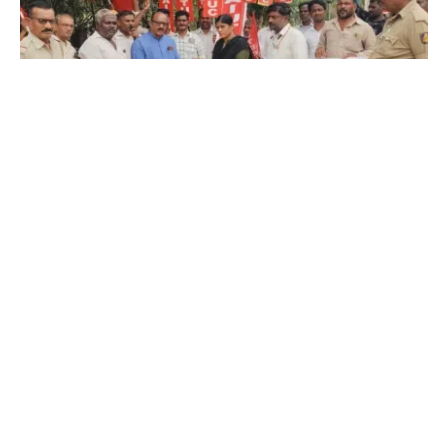
SHARE
ಕೊಪ್ಪಳದಲ್ಲಿ ಕಟ್ಟಡ ಕಾರ್ಮಿಕರ ಬೃಹತ್ ಪ್ರತಿಭಟನೆ:
ಕಾರ್ಮಿಕರ ಕಲ್ಯಾಣ ನಿಧಿಯನ್ನು ಕಾರ್ಮಿಕರಿಗೇ ಬಳಸಬೇಕು
– ಎ. ದೇವದಾಸ್
ಜಾಹೀರಾತು