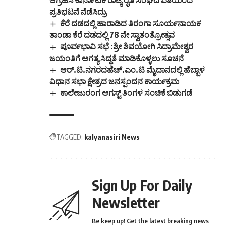
ಆಗ್ರಹಿಸಿ ಕಾರ್ನಾಟಕ ರಾಜ್ಯ ರೈತ ಸಂಘದ ವತಿಯಿಂದ
ಯೋಜನೆಯಡಿ ವಿವಿಧ
ಪ್ರತಿಭಟನೆ ನೆಡೆಸಿದ್ರು
ಕಾರಣಗಳಿಂದ ಜಿಲ್ಲಾ
ಕೆರೆ ದಡದಲ್ಲಿ ಹಾರಾಡಿದ ತಿರಂಗಾ ಸೂರ್ಯನಾಯಕ
ಮಟ್ಟದಲ್ಲಿ ಖಾಲಿ ಇರುವ
ತಾಂಡಾ‌ ಕೆರೆ ದಡದಲ್ಲಿ 78 ನೇ ಸ್ವಾತಂತ್ರೋತ್ಸವ
ವಿವಿಧ ಹುದ್ದೆಗಳನ್ನು
ಪೂರ್ವಭಾವಿ ಸಭೆ :ಶ್ರೀ ಶಿವಯೋಗಿ ಸಿದ್ರಾಮೇಶ್ವರ
ತಾತ್ಕಾಲಿಕವಾಗಿ ಆಯ್ಕೆ
ಮಾಡಲು ಷರತ್ತು ಹಾಗೂ
ಜಯಂತಿಗೆ ಅಗತ್ಯ ಸಿದ್ಧತೆ ಮಾಡಿಕೊಳ್ಳಲು ಸೂಚನೆ
ನಿಬಂಧನೆಗೊಳಪಟ್ಟು
ಆರ್.ಟಿ.ನಗರದಹೆಚ್.ಎಂ.ಟಿ ಮೈದಾನದಲ್ಲಿ ಹೆಬ್ಬಾಳ
ಅರ್ಹ ಅಭ್ಯರ್ಥಿಗಳಿಂದ…
ವಿಧಾನ ಸಭಾ ಕ್ಷೇತ್ರದ ಜನಸ್ಪಂದನ ಕಾರ್ಯಕ್ರಮ
ಕಾಲೇಜುರಂಗ ಆಗಸ್ಟ್ ತಿಂಗಳ ಸಂಚಿಕೆ ಬಿಡುಗಡೆ
TAGGED:
kalyanasiri News
Sign Up For Daily
Newsletter
Be keep up! Get the latest breaking news