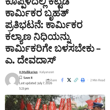
ಕೊಪ್ಪಳದಲ್ಲಿ ಕಟ್ಟಡ
ಕಾರ್ಮಿಕರ ಬೃಹತ್
ಪ್ರತಿಭಟನೆ: ಕಾರ್ಮಿಕರ
ಕಲ್ಯಾಣ ನಿಧಿಯನ್ನು
ಕಾರ್ಮಿಕರಿಗೇ ಬಳಸಬೇಕು –
ಎ. ದೇವದಾಸ್
H.Mallikarjun
- Kalyanasiri
Share
2 Min Read
Last updated: July 7, 2026
5:23 pm