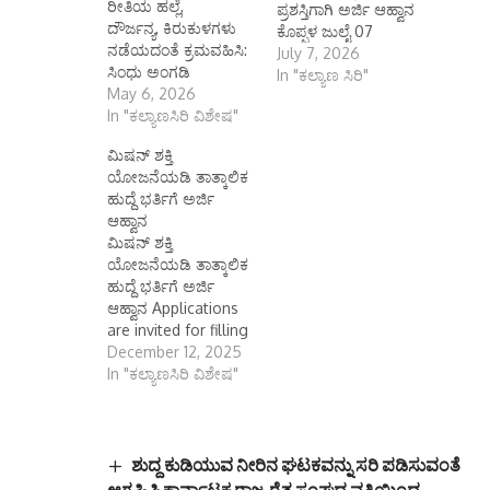
ರೀತಿಯ ಹಲ್ಲೆ,
ಪ್ರಶಸ್ತಿಗಾಗಿ ಅರ್ಜಿ ಆಹ್ವಾನ
ದೌರ್ಜನ್ಯ, ಕಿರುಕುಳಗಳು
ಕೊಪ್ಪಳ ಜುಲೈ 07
ನಡೆಯದಂತೆ ಕ್ರಮವಹಿಸಿ:
(ಕರ್ನಾಟಕ ವಾರ್ತೆ): ಯುವ
July 7, 2026
ಸಿಂಧು ಅಂಗಡಿ
ಸಬಲೀಕರಣ ಮತ್ತು ಕ್ರೀಡಾ
In "ಕಲ್ಯಾಣ ಸಿರಿ"
May 6, 2026
ಇಲಾಖೆ ವತಿಯಿಂದ ಪದ್ಮ
In "ಕಲ್ಯಾಣಸಿರಿ ವಿಶೇಷ"
ಶ್ರೇಣಿಯ ಪ್ರಶಸ್ತಿಗಾಗಿ
ಅರ್ಜಿಗಳನ್ನು
ಮಿಷನ್ ಶಕ್ತಿ
ಆಹ್ವಾನಿಸಲಾಗಿದೆ.2027ನೇ
ಯೋಜನೆಯಡಿ ತಾತ್ಕಾಲಿಕ
ಸಾಲಿನ ಪದ್ಮಶ್ರೇಣಿ
ಹುದ್ದೆ ಭರ್ತಿಗೆ ಅರ್ಜಿ
ಪ್ರಶಸ್ತಿಗಳಿಗೆ ಮಹಿಳಾ
ಆಹ್ವಾನ
ಸಾಧಕರು, ಸಾಮಾಜಿಕ
ಮಿಷನ್ ಶಕ್ತಿ
ಕಾರ್ಯಕರ್ತರು, ಗ್ರಾಮೀಣ
ಯೋಜನೆಯಡಿ ತಾತ್ಕಾಲಿಕ
ಮತ್ತು ಬುಡಕಟ್ಟು
ಹುದ್ದೆ ಭರ್ತಿಗೆ ಅರ್ಜಿ
ಪ್ರದೇಶಗಳಲ್ಲಿ ಕೆಲಸ
ಆಹ್ವಾನ Applications
ಮಾಡುತ್ತಿರುವವರು ಮತ್ತು
are invited for filling
ಮಹಿಳೆಯರು ಮತ್ತು
up temporary posts
December 12, 2025
ಮಕ್ಕಳ ಕಲ್ಯಾಣ, ಪೋಷಣೆ,
under Mission Shakti
In "ಕಲ್ಯಾಣಸಿರಿ ವಿಶೇಷ"
ಮಹಿಳೆಯರ ಮೇಲಿನ
Scheme. ಕೊಪ್ಪಳ
ಅಪರಾಧಗಳ
ಡಿಸೆಂಬರ್ 12, (ಕರ್ನಾಟಕ
ತಡೆಗಟ್ಟುವಿಕೆ,…
ವಾರ್ತೆ): ಮಹಿಳಾ ಮತ್ತು
ಮಕ್ಕಳ ಅಭಿವೃದ್ಧಿ ಇಲಾಖೆ
ಶುದ್ದ ಕುಡಿಯುವ ನೀರಿನ ಘಟಕವನ್ನು ಸರಿ ಪಡಿಸುವಂತೆ
ವತಿಯಿಂದ ಮಿಷನ್ ಶಕ್ತಿ