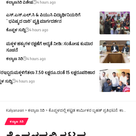
ಕಲ್ಯಾಣಸಿರಿ ವಿಶೇಷ
4 hours ago
ಎಸ್.ಎಸ್.ಎಲ್.ಸಿ & ಪಿಯುಸಿ ವಿದ್ಯಾರ್ಥಿನಿಯರಿಗೆ
`ಭವಿಷ್ಯದ ದಾರಿ’ ವೃತ್ತಿ ಮಾರ್ಗದರ್ಶನ
ಕೊಪ್ಪಳ ಸುದ್ದಿ
4 hours ago
ಮಕ್ಕಳ ಹಕ್ಕುಗಳ ರಕ್ಷಣೆಗೆ ಆದ್ಯತೆ ನೀಡಿ: ಸಂತೋಷ ಕುಮಾರ
ಸೂಚನೆ
ಕಲ್ಯಾಣ ಸಿರಿ
4 hours ago
ರಇಬ್ಬರುಮಕ್ಕಳಿಗೆತಲಾ 7.50 ಲಕ್ಷರೂ.ದಂತೆ 15 ಲಕ್ಷರೂಪರಿಹಾರ
ಪಳ ಸುದ್ದಿ
4 hours ago
Kalyanasiri
>
ಕಲ್ಯಾಣ ಸಿರಿ
>
ಕೊಪ್ಪಳದಲ್ಲಿ ಕಟ್ಟಡ ಕಾರ್ಮಿಕರ ಬೃಹತ್ ಪ್ರತಿಭಟನೆ: ಕಾರ್ಮಿಕರ ಕಲ್ಯಾಣ ನಿಧಿಯನ್ನು ಕಾರ್ಮಿಕರಿಗೇ ಬಳಸಬೇಕು – ಎ. ದೇವದಾಸ್
ಕಲ್ಯಾಣ ಸಿರಿ