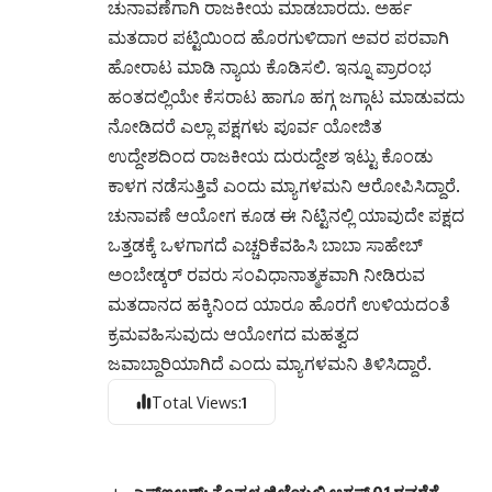
ಚುನಾವಣೆಗಾಗಿ ರಾಜಕೀಯ ಮಾಡಬಾರದು. ಅರ್ಹ
ಮತದಾರ ಪಟ್ಟಿಯಿಂದ ಹೊರಗುಳಿದಾಗ ಅವರ ಪರವಾಗಿ
ಹೋರಾಟ ಮಾಡಿ ನ್ಯಾಯ ಕೊಡಿಸಲಿ. ಇನ್ನೂ ಪ್ರಾರಂಭ
ಹಂತದಲ್ಲಿಯೇ ಕೆಸರಾಟ ಹಾಗೂ ಹಗ್ಗ ಜಗ್ಗಾಟ ಮಾಡುವದು
ನೋಡಿದರೆ ಎಲ್ಲಾ ಪಕ್ಷಗಳು ಪೂರ್ವ ಯೋಜಿತ
ಉದ್ದೇಶದಿಂದ ರಾಜಕೀಯ ದುರುದ್ದೇಶ ಇಟ್ಟು ಕೊಂಡು
ಕಾಳಗ ನಡೆಸುತ್ತಿವೆ ಎಂದು ಮ್ಯಾಗಳಮನಿ ಆರೋಪಿಸಿದ್ದಾರೆ.
ಚುನಾವಣೆ ಆಯೋಗ ಕೂಡ ಈ ನಿಟ್ಟಿನಲ್ಲಿ ಯಾವುದೇ ಪಕ್ಷದ
ಒತ್ತಡಕ್ಕೆ ಒಳಗಾಗದೆ ಎಚ್ಚರಿಕೆವಹಿಸಿ ಬಾಬಾ ಸಾಹೇಬ್
ಅಂಬೇಡ್ಕರ್ ರವರು ಸಂವಿಧಾನಾತ್ಮಕವಾಗಿ ನೀಡಿರುವ
ಮತದಾನದ ಹಕ್ಕಿನಿಂದ ಯಾರೂ ಹೊರಗೆ ಉಳಿಯದಂತೆ
ಕ್ರಮವಹಿಸುವುದು ಆಯೋಗದ ಮಹತ್ವದ
ಜವಾಬ್ದಾರಿಯಾಗಿದೆ ಎಂದು ಮ್ಯಾಗಳಮನಿ ತಿಳಿಸಿದ್ದಾರೆ.
Total Views:
1