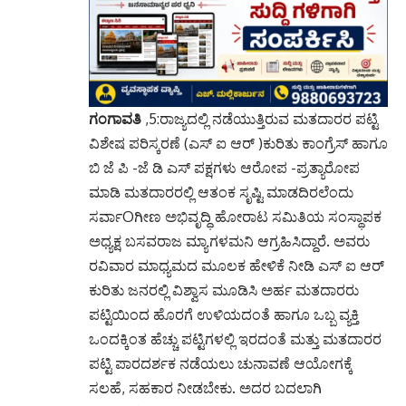
ಗಂಗಾವತಿ
,5:ರಾಜ್ಯದಲ್ಲಿ ನಡೆಯುತ್ತಿರುವ ಮತದಾರರ ಪಟ್ಟಿ
ವಿಶೇಷ ಪರಿಸ್ಕರಣೆ (ಎಸ್ ಐ ಆರ್ )ಕುರಿತು ಕಾಂಗ್ರೆಸ್ ಹಾಗೂ
ಬಿ ಜೆ ಪಿ -ಜೆ ಡಿ ಎಸ್ ಪಕ್ಷಗಳು ಆರೋಪ -ಪ್ರತ್ಯಾರೋಪ
ಮಾಡಿ ಮತದಾರರಲ್ಲಿ ಆತಂಕ ಸೃಷ್ಟಿ ಮಾಡದಿರಲೆಂದು
ಸರ್ವಾOಗೀಣ ಅಭಿವೃದ್ಧಿ ಹೋರಾಟ ಸಮಿತಿಯ ಸಂಸ್ಥಾಪಕ
ಅಧ್ಯಕ್ಷ ಬಸವರಾಜ ಮ್ಯಾಗಳಮನಿ ಆಗ್ರಹಿಸಿದ್ದಾರೆ. ಅವರು
ರವಿವಾರ ಮಾಧ್ಯಮದ ಮೂಲಕ ಹೇಳಿಕೆ ನೀಡಿ ಎಸ್ ಐ ಆರ್
ಕುರಿತು ಜನರಲ್ಲಿ ವಿಶ್ವಾಸ ಮೂಡಿಸಿ ಅರ್ಹ ಮತದಾರರು
ಪಟ್ಟಿಯಿಂದ ಹೊರಗೆ ಉಳಿಯದಂತೆ ಹಾಗೂ ಒಬ್ಬ ವ್ಯಕ್ತಿ
ಒಂದಕ್ಕಿಂತ ಹೆಚ್ಚು ಪಟ್ಟಿಗಳಲ್ಲಿ ಇರದಂತೆ ಮತ್ತು ಮತದಾರರ
ಪಟ್ಟಿ ಪಾರದರ್ಶಕ ನಡೆಯಲು ಚುನಾವಣೆ ಆಯೋಗಕ್ಕೆ
ಸಲಹೆ, ಸಹಕಾರ ನೀಡಬೇಕು. ಅದರ ಬದಲಾಗಿ