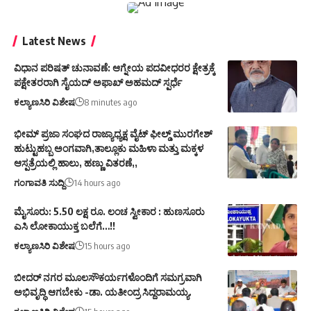
Latest News
ವಿಧಾನ ಪರಿಷತ್ ಚುನಾವಣೆ: ಆಗ್ನೇಯ ಪದವೀಧರರ ಕ್ಷೇತ್ರಕ್ಕೆ
ಪಕ್ಷೇತರರಾಗಿ ಸೈಯದ್ ಅಫಾಖ್ ಅಹಮದ್ ಸ್ಪರ್ಧೆ
ಕಲ್ಯಾಣಸಿರಿ ವಿಶೇಷ
8 minutes ago
ಭೀಮ್ ಪ್ರಜಾ ಸಂಘದ ರಾಜ್ಯಾಧ್ಯಕ್ಷ ವೈಟ್ ಫೀಲ್ಡ್ ಮುರಗೇಶ್
ಹುಟ್ಟುಹಬ್ಬ ಅಂಗವಾಗಿ,ತಾಲ್ಲೂಕು ಮಹಿಳಾ ಮತ್ತು ಮಕ್ಕಳ
ಆಸ್ಪತ್ರೆಯಲ್ಲಿ ಹಾಲು, ಹಣ್ಣು ವಿತರಣೆ,,
ಗಂಗಾವತಿ ಸುದ್ದಿ
14 hours ago
ಮೈಸೂರು: 5.50 ಲಕ್ಷ ರೂ. ಲಂಚ ಸ್ವೀಕಾರ : ಹುಣಸೂರು
ಎಸಿ ಲೋಕಾಯುಕ್ತ ಬಲೆಗೆ…!!
ಕಲ್ಯಾಣಸಿರಿ ವಿಶೇಷ
15 hours ago
ಬೀದರ್ ನಗರ ಮೂಲಸೌಕರ್ಯಗಳೊಂದಿಗೆ ಸಮಗ್ರವಾಗಿ
ಅಭಿವೃದ್ಧಿ ಆಗಬೇಕು -ಡಾ. ಯತೀಂದ್ರ ಸಿದ್ದರಾಮಯ್ಯ.