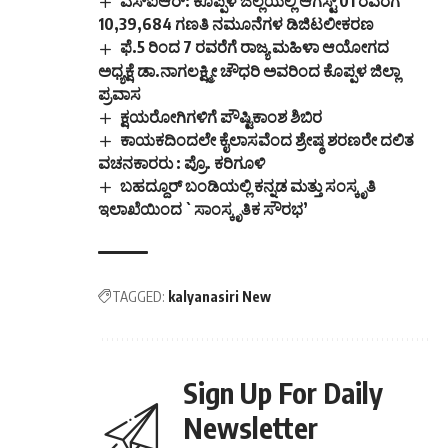
ಎಸ್‌ಐಆರ್: ಕೊಪ್ಪಳ ಜಿಲ್ಲೆಯಲ್ಲಿ ಆಗಸ್ಟ್ 01 ರವರೆಗೆ
10,39,684 ಗಣತಿ ನಮೂನೆಗಳ ಡಿಜಿಟಲೀಕರಣ
ಫೆ.5 ರಿಂದ 7 ರವರೆಗೆ ರಾಜ್ಯ ಮಹಿಳಾ ಆಯೋಗದ
ಅಧ್ಯಕ್ಷೆ ಡಾ.ನಾಗಲಕ್ಷ್ಮೀ ಚೌಧರಿ ಅವರಿಂದ ಕೊಪ್ಪಳ ಜಿಲ್ಲಾ
ಪ್ರವಾಸ
ಕ್ಷಯರೋಗಿಗಳಿಗೆ ಪೌಷ್ಟಿಕಾಂಶ ಶಿಬಿರ
ಕಾಯಕದಿಂದಲೇ ಕೈಲಾಸವೆಂದ ಶ್ರೇಷ್ಠ ಶರಣರೇ ದಲಿತ
ವಚನಕಾರರು : ಪ್ರೊ. ಕರಿಗೂಳಿ
ಬಹದ್ದೂರ್ ಬಂಡಿಯಲ್ಲಿ ಕನ್ನಡ ಮತ್ತು ಸಂಸ್ಕೃತಿ
ಇಲಾಖೆಯಿಂದ `ಸಾಂಸ್ಕೃತಿಕ ಸೌರಭ’
TAGGED:
kalyanasiri New
Sign Up For Daily
Newsletter