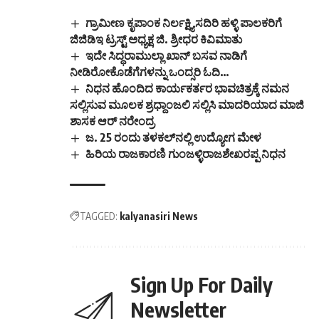
ಗ್ರಾಮೀಣ ಕೃಪಾಂಕ ನಿರ್ಲಕ್ಷ್ಯಿಸದಿರಿ ಹಳ್ಳಿ ಪಾಲಕರಿಗೆ
ಜಿಜಿಡಿಇ ಟ್ರಸ್ಟ್ ಅಧ್ಯಕ್ಷ ಜಿ. ಶ್ರೀಧರ ಕಿವಿಮಾತು
ಇದೇ ಸಿದ್ಧರಾಮುಲ್ಲಾ ಖಾನ್ ಬಸವ ನಾಡಿಗೆ
ನೀಡಿರೋಕೊಡೆಗೆಗಳನ್ನು ಒಂದ್ಸರಿ ಓದಿ…
ನಿಧನ ಹೊಂದಿದ ಕಾರ್ಯಕರ್ತರ ಭಾವಚಿತ್ರಕ್ಕೆ ನಮನ
ಸಲ್ಲಿಸುವ ಮೂಲಕ ಶ್ರಧ್ದಾಂಜಲಿ ಸಲ್ಲಿಸಿ ಮಾದರಿಯಾದ ಮಾಜಿ
ಶಾಸಕ ಆರ್ ನರೇಂದ್ರ
ಜ. 25 ರಂದು ತಳಕಲ್‌ನಲ್ಲಿ ಉದ್ಯೋಗ ಮೇಳ
ಹಿರಿಯ ರಾಜಕಾರಣಿ ಗುಂಜಳ್ಳಿರಾಜಶೇಖರಪ್ಪ ನಿಧನ
TAGGED:
kalyanasiri News
Sign Up For Daily
Newsletter