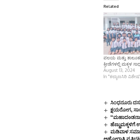
Related
ವಲಯ ಮತ್ತು ತಾಲೂಕು
ಕ್ರೀಡೆಗಳಲ್ಲಿ ಮಕ್ಕಳ ಸಾ
August 13, 2024
In "ಕಲ್ಯಾಣಸಿರಿ ವಿಶೇಷ
ಸಿಂಧನೂರು ದಸರಾ
ಕ್ಷಯರೋಗ, ಸಾಂಕ
“ಮಹಾದoಡನಾಯಕರ
ಹೆಣ್ಣುಮಕ್ಕಳಿಗ
ಮಡಿವಾಳ ಸಮಾಜವನ್
ಅಹೋರಾತ್ರಿ ಪ್ರತಿಭ