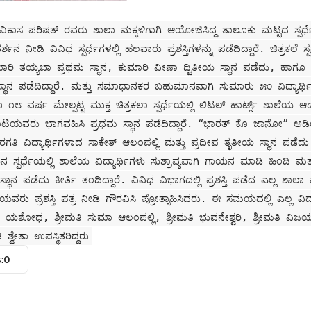
ವಿಕಾಸ ಪರಿಷತ್ ರವರು ಶಾಲಾ ಮಕ್ಕಳಿಗಾಗಿ ಆಯೋಜಿಸಿದ್ದ ತಾಲೂಕು ಮಟ್ಟದ ಸ್ಪರ್ಧೆ
ಶನ ನೀಡಿ ವಿವಿಧ ಸ್ಪರ್ಧೆಗಳಲ್ಲಿ ಹಲವಾರು ಪ್ರಶಸ್ತಿಗಳನ್ನು ಪಡೆದಿದ್ದಾರೆ. ಚಿತ್ರಕಲೆ 
ುಮಾರಿ ತಯ್ಯಬಾ ಪ್ರಥಮ ಸ್ಥಾನ, ಕುಮಾರಿ ವೀಣಾ ದ್ವಿತೀಯ ಸ್ಥಾನ ಪಡೆದು, ಹಾಗೂ ಪ
 ಸ್ಥಾನ ಪಡೆದಿದ್ದಾರೆ. ಮತ್ತು ಸಮಾಧಾನಕರ ಬಹುಮಾನವಾಗಿ ಸುಮಾರು ೫೦ ವಿದ್ಯಾರ್ಥಿ/ನಿ
 ೧೮ ವರ್ಷ ಮೇಲ್ಪಟ್ಟ ಮುಕ್ತ ಚಿತ್ರಕಲಾ ಸ್ಪರ್ಧೆಯಲ್ಲಿ ಲಿಟಲ್ ಹಾರ್ಟ್ಸ್ ಶಾಲೆ
ನುಪಾಟಿಯವರು ಭಾಗವಹಿಸಿ ಪ್ರಥಮ ಸ್ಥಾನ ಪಡೆದಿದ್ದಾರೆ. “ಭಾರತ್ ಕೊ ಜಾನೋ” ಅಡಿಯಲ
ತರಗತಿ ವಿದ್ಯಾರ್ಥಿಗಳಾದ ಸಾಕೇತ್ ಆಲಂಪಲ್ಲಿ ಮತ್ತು ಪ್ರದೀಪ ತೃತೀಯ ಸ್ಥಾನ ಪಡೆದು ಶ
ನ ಸ್ಪರ್ಧೆಯಲ್ಲಿ ಶಾಲೆಯ ವಿದ್ಯಾರ್ಥಿಗಳು ಸುಶ್ರಾವ್ಯವಾಗಿ ಗಾಯನ ಮಾಡಿ ಹಿಂದಿ ಮ
 ಸ್ಥಾನ ಪಡೆದು ಕೀರ್ತಿ ತಂದಿದ್ದಾರೆ. ವಿವಿಧ ವಿಭಾಗದಲ್ಲಿ ಪ್ರಶಸ್ತಿ ಪಡೆದ ಎಲ್ಲ ಶಾಲಾ
ಯವರು ಪ್ರಶಸ್ತಿ ಪತ್ರ ನೀಡಿ ಗೌರವಿಸಿ ಪ್ರೋತ್ಸಾಹಿಸಿದರು. ಈ ಸಮಯದಲ್ಲಿ ಎಲ್ಲ ವಿದ್
ತಿ ಯಶೋಧ, ಶ್ರೀಮತಿ ಸುಮಾ ಆಲಂಪಲ್ಲಿ, ಶ್ರೀಮತಿ ಭುವನೇಶ್ವರಿ, ಶ್ರೀಮತಿ ವಿಜಯಲ
್ವೇತಾ ಉಪಸ್ಥಿತರಿದ್ದರು
:
0