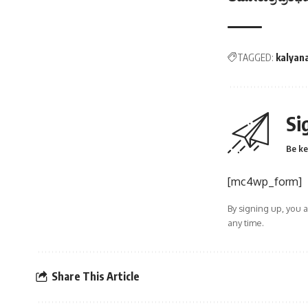
TAGGED:
kalyan
Si
Be ke
[mc4wp_form]
By signing up, you 
any time.
Share This Article