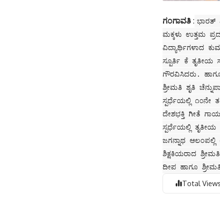
ಗಂಗಾವತಿ
:
ಭಾರತ್ 
ಮಕ್ಕಳು ಉತ್ತಮ ಪ್ರದರ್
ವಿದ್ಯಾರ್ಥಿಗಳಾದ ಕ
ಸ್ಪೂರ್ತಿ ಕೆ ತೃತೀಯ
ಗೌರವಿಸಿದರು. ಹಾಗೂ
ಶ್ರೀಮತಿ ಶೃತಿ ಚೆನ್
ಸ್ಪರ್ಧೆಯಲ್ಲಿ ೧೦ನೇ 
ದೇಶಭಕ್ತಿ ಗೀತೆ ಗಾಯ
ಸ್ಪರ್ಧೆಯಲ್ಲಿ ತೃತೀಯ
ಜಗನ್ನಾಥ ಆಲಂಪಲ್ಲಿ 
ಶಿಕ್ಷಕಿಯರಾದ ಶ್ರೀಮ
ದೀಪ ಹಾಗೂ ಶ್ರೀಮತಿ ಶ
Total Views