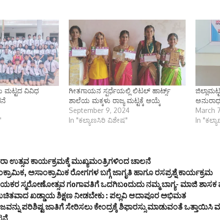
 ಮಟ್ಟದ ವಿವಿಧ
ಗೀತಗಾಯನ ಸ್ಪರ್ಧೆಯಲ್ಲಿ ಲಿಟಲ್ ಹಾರ್ಟ್ಸ್
ಜಿಲ್ಲಾಮಟ್
ಧನೆ
ಶಾಲೆಯ ಮಕ್ಕಳು ರಾಜ್ಯ ಮಟ್ಟಕ್ಕೆ ಆಯ್ಕೆ
ಅನುರಾಧ 
September 9, 2024
March 7
"
In "ಕಲ್ಯಾಣಸಿರಿ ವಿಶೇಷ"
In "ಕಲ್ಯ
 ಉತ್ಸವ ಕಾರ್ಯಕ್ರಮಕ್ಕೆ ಮುಖ್ಯಮಂತ್ರಿಗಳಿಂದ ಚಾಲನೆ
್ರಾಮಿಕ, ಅಸಾಂಕ್ರಾಮಿಕ ರೋಗಗಳ ಬಗ್ಗೆ ಜಾಗೃತಿ ಹಾಗೂ ರಸಪ್ರಶ್ನೆ ಕಾರ್ಯಕ್ರಮ
 ಸ್ಮರೋಣೋತ್ಸವ ಗoಗಾವತಿಗೆ ಒದಗಿಬoದುದು ನಮ್ಮ ಬಾಗ್ಯ- ಮಾಜಿ ಶಾಸಕ ಪರ
ೆ ಉಚಿತವಾದ ಖಡ್ಡಾಯ ಶಿಕ್ಷಣ ನೀಡಬೇಕು : ಪಲ್ಲವಿ ಆದಾಪೂರ ಅಭಿಮತ
ನು ಪರಿಶಿಷ್ಟ ಜಾತಿಗೆ ಸೇರಿಸಲು ಕೇಂದ್ರಕ್ಕೆ ಶಿಫಾರಸ್ಸು ಮಾಡುವಂತೆ ಒತ್ತಾಯಿಸಿ ಮಾ
ಟನೆ