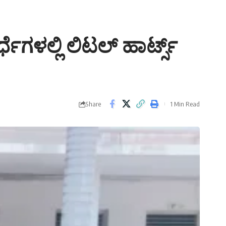
ಗಳಲ್ಲಿ ಲಿಟಲ್ ಹಾರ್ಟ್ಸ್
Share
1 Min Read