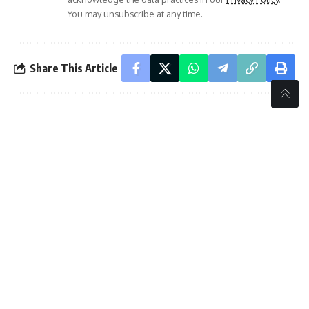
You may unsubscribe at any time.
Share This Article
PREVIOUS ARTICLE
NEXT ARTICLE
ವಲಯ ಮತ್ತು ತಾಲೂಕು
ಗಂಗಾವತಿ:ಕೃಷಿ ಸಖಿಯರ
ಮಟ್ಟದ ವಿವಿಧ ಕ್ರೀಡೆಗಳಲ್ಲಿ
ಪ್ರಗತಿ ಪರಿಶೀಲನಾ ಸಭೆ
ಮಕ್ಕಳ ಸಾಧನೆ
- Advertisement -
//