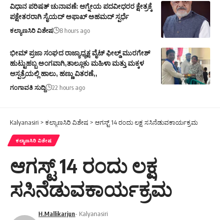
ವಿಧಾನ ಪರಿಷತ್ ಚುನಾವಣೆ: ಆಗ್ನೇಯ ಪದವೀಧರರ ಕ್ಷೇತ್ರಕ್ಕೆ
ಪಕ್ಷೇತರರಾಗಿ ಸೈಯದ್ ಅಫಾಖ್ ಅಹಮದ್ ಸ್ಪರ್ಧೆ
ಕಲ್ಯಾಣಸಿರಿ ವಿಶೇಷ
8 hours ago
ಭೀಮ್ ಪ್ರಜಾ ಸಂಘದ ರಾಜ್ಯಾಧ್ಯಕ್ಷ ವೈಟ್ ಫೀಲ್ಡ್ ಮುರಗೇಶ್
ಹುಟ್ಟುಹಬ್ಬ ಅಂಗವಾಗಿ,ತಾಲ್ಲೂಕು ಮಹಿಳಾ ಮತ್ತು ಮಕ್ಕಳ
ಆಸ್ಪತ್ರೆಯಲ್ಲಿ ಹಾಲು, ಹಣ್ಣು ವಿತರಣೆ,,
ಗಂಗಾವತಿ ಸುದ್ದಿ
22 hours ago
Kalyanasiri
>
ಕಲ್ಯಾಣಸಿರಿ ವಿಶೇಷ
>
ಆಗಸ್ಟ್ 14 ರಂದು ಲಕ್ಷ ಸಸಿನೆಡುವಕಾರ್ಯಕ್ರಮ
ಕಲ್ಯಾಣಸಿರಿ ವಿಶೇಷ
ಆಗಸ್ಟ್ 14 ರಂದು ಲಕ್ಷ
ಸಸಿನೆಡುವಕಾರ್ಯಕ್ರಮ
H.Mallikarjun
- Kalyanasiri