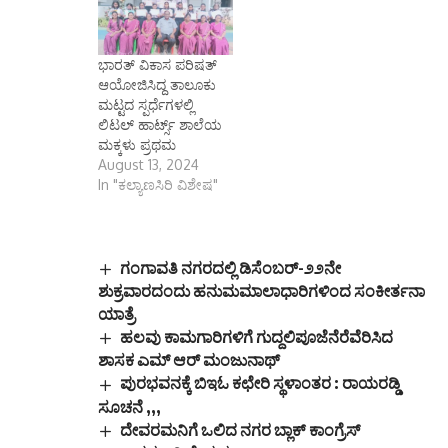
ಭಾರತ್ ವಿಕಾಸ ಪರಿಷತ್
ಆಯೋಜಿಸಿದ್ದ ತಾಲೂಕು
ಮಟ್ಟದ ಸ್ಪರ್ಧೆಗಳಲ್ಲಿ
ಲಿಟಲ್ ಹಾರ್ಟ್ಸ್ ಶಾಲೆಯ
ಮಕ್ಕಳು ಪ್ರಥಮ
August 13, 2024
In "ಕಲ್ಯಾಣಸಿರಿ ವಿಶೇಷ"
ಗಂಗಾವತಿ ನಗರದಲ್ಲಿ ಡಿಸೆಂಬರ್-೨೨ನೇ
ಶುಕ್ರವಾರದಂದು ಹನುಮಮಾಲಾಧಾರಿಗಳಿಂದ ಸಂಕೀರ್ತನಾ
ಯಾತ್ರೆ
ಹಲವು ಕಾಮಗಾರಿಗಳಿಗೆ ಗುದ್ದಲಿಪೂಜೆನೆರೆವೆರಿಸಿದ
ಶಾಸಕ ಎಮ್ ಆರ್ ಮಂಜುನಾಥ್
ಪುರಭವನಕ್ಕೆ ಬಿಇಓ ಕಛೇರಿ ಸ್ಥಳಾಂತರ : ರಾಯರಡ್ಡಿ
ಸೂಚನೆ ,,,
ದೇವರಮನಿಗೆ ಒಲಿದ ನಗರ ಬ್ಲಾಕ್ ಕಾಂಗ್ರೆಸ್