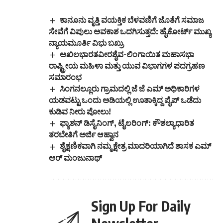
ಕಾನೂನು ವೃತ್ತಿ ವಯಕ್ತಿಕ ಬೆಳವಣಿಗೆ ಜೊತೆಗೆ ಸಮಾಜ
ಸೇವೆಗೆ ವಿಪುಲು ಅವಕಾಶ ಒದಗಿಸುತ್ತದೆ: ಹೈಕೋರ್ಟ್ ಮುಖ್ಯ
ನ್ಯಾಯಮೂರ್ತಿ ವಿಭು ಬಖ್ರು
ಅಖಿಲಭಾರತವೀರಶೈವ-ಲಿಂಗಾಯಿತ ಮಹಾಸಭಾ
ರಾಷ್ಟ್ರೀಯ ಮಹಿಳಾ ಮತ್ತು ಯುವ ವಿಭಾಗಗಳ ಪದಗ್ರಹಣ
ಸಮಾರಂಭ
ಸಿಂಗನಲ್ಲೂರು ಗ್ರಾಮದಲ್ಲಿ ಜೆ ಜೆ ಎಮ್ ಅಧಿಕಾರಿಗಳ
ಯಡವಟ್ಟು ಒಂದು ಅಡಿಯಲ್ಲಿ ಊತಾಕ್ಕಿದ್ದ ಪೈಪ್ ಒಡೆದು
ಕುಡಿವ ನೀರು ಪೋಲು!
ಫ್ಯಾಶನ್ ಡಿಸೈನಿಂಗ್, ಟೈಲರಿಂಗ್: ಕೌಶಲ್ಯಾಧಾರಿತ
ತರಬೇತಿಗೆ ಅರ್ಜಿ ಆಹ್ವಾನ
ಶೈಕ್ಷಣಿಕವಾಗಿ ನಮ್ಮ ಕ್ಷೇತ್ರ ಮಾದರಿಯಾಗಿದೆ ಶಾಸಕ ಎಮ್
ಆರ್ ಮಂಜುನಾಥ್
Sign Up For Daily