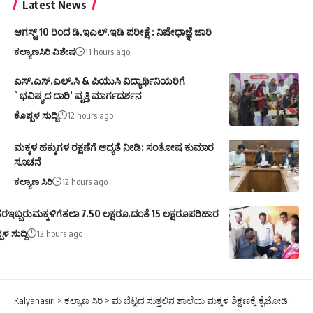
Latest News
ಆಗಸ್ಟ್ 10 ರಿಂದ ಡಿ.ಇಎಲ್.ಇಡಿ ಪರೀಕ್ಷೆ : ನಿಷೇಧಾಜ್ಞೆ ಜಾರಿ
ಕಲ್ಯಾಣಸಿರಿ ವಿಶೇಷ
11 hours ago
ಎಸ್.ಎಸ್.ಎಲ್.ಸಿ & ಪಿಯುಸಿ ವಿದ್ಯಾರ್ಥಿನಿಯರಿಗೆ
`ಭವಿಷ್ಯದ ದಾರಿ’ ವೃತ್ತಿ ಮಾರ್ಗದರ್ಶನ
ಕೊಪ್ಪಳ ಸುದ್ದಿ
12 hours ago
ಮಕ್ಕಳ ಹಕ್ಕುಗಳ ರಕ್ಷಣೆಗೆ ಆದ್ಯತೆ ನೀಡಿ: ಸಂತೋಷ ಕುಮಾರ
ಸೂಚನೆ
ಕಲ್ಯಾಣ ಸಿರಿ
12 hours ago
ರಇಬ್ಬರುಮಕ್ಕಳಿಗೆತಲಾ 7.50 ಲಕ್ಷರೂ.ದಂತೆ 15 ಲಕ್ಷರೂಪರಿಹಾರ
ಪಳ ಸುದ್ದಿ
12 hours ago
Kalyanasiri
>
ಕಲ್ಯಾಣ ಸಿರಿ
>
ಮ ಬೆಟ್ಟದ ಸುತ್ತಲಿನ ಶಾಲೆಯ ಮಕ್ಕಳ ಶಿಕ್ಷಣಕ್ಕೆ ಕೈಜೋಡಿಸಿದ ಸಮಾಜಸೇವಾ ಸಂಸ್ಥೆಗಳು.