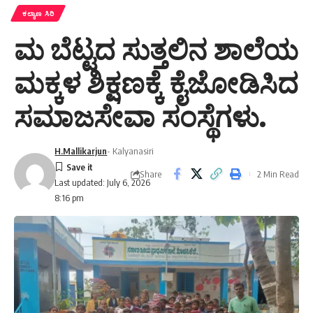
ಕಲ್ಯಾಣ ಸಿರಿ
ಮ ಬೆಟ್ಟದ ಸುತ್ತಲಿನ ಶಾಲೆಯ
ಮಕ್ಕಳ ಶಿಕ್ಷಣಕ್ಕೆ ಕೈಜೋಡಿಸಿದ
ಸಮಾಜಸೇವಾ ಸಂಸ್ಥೆಗಳು.
H.Mallikarjun
- Kalyanasiri
Share
2 Min Read
Last updated: July 6, 2026
8:16 pm