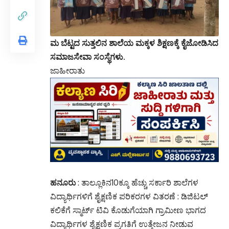
ಮ ಬೆಟ್ಟದ ಸುತ್ತಲಿನ ಶಾಲೆಯ ಮಕ್ಕಳ ಶಿಕ್ಷಣಕ್ಕೆ ಕೈಜೋಡಿಸಿದ
ಸಮಾಜಸೇವಾ ಸಂಸ್ಥೆಗಳು.
ಜಾಹೀರಾತು
ಹನೂರು
: ತಾಲ್ಲೂಕಿನ10ಕ್ಕೂ ಹೆಚ್ಚು ಸರ್ಕಾರಿ ಶಾಲೆಗಳ
ವಿದ್ಯಾರ್ಥಿಗಳಿಗೆ ಶೈಕ್ಷಣಿಕ ಪರಿಕರಗಳ ವಿತರಣೆ : ಡಿಜಿಟಲ್
ಕಲಿಕೆಗೆ ಸ್ಮಾರ್ಟ್ ಟಿವಿ ಕೊಡುಗೆಯಾಗಿ ಗ್ರಾಮೀಣ ಭಾಗದ
ವಿದ್ಯಾರ್ಥಿಗಳ ಶೈಕ್ಷಣಿಕ ಪ್ರಗತಿಗೆ ಉತ್ತೇಜನ ನೀಡುವ