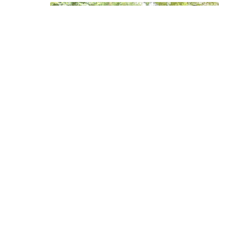
ಬಳಿಕ ಶಾಲಾ ಸುಧಾರಣಾ ಸಮಿತಿ,ವಾರ್ಡ್ ನ
ಮುಖಂಡರಿಂದ ಹಿರಿಯ ಪತ್ರಕರ್ತರಾದ ಹೆಚ್
ಮಲ್ಲಿಕಾರ್ಜುನ್ ಹುನುಕುಂಟಿ ಅವರ 70ನೇ ಹುಟ್ಟುಹಬ್ಬ
ವನ್ನುಇದೆ ಶಾಲೆಯ ಮಕ್ಕಳ ಜೊತೆ ತಮ್ಮ ಹುಟ್ಟು ಹಬ್ಬವನ್ನು
ಆಚರಿಸಿಕೊಂಡರು ಬಳಿಕ ಮಾತನಾಡಿ ಅವರು
ಹೆಚ್ಚಿನ ಮಕ್ಕಳನ್ನು ಶಾಲೆಗೆ ಸೇರಿಸುವ ಮೂಲಕ ಕನ್ನಡ ಶಾಲೆ
ಉಳಿಸುವ ಸಂಕಲ್ಪ ನಮ್ಮದಾಗಿದೆ ಎಂದರು.