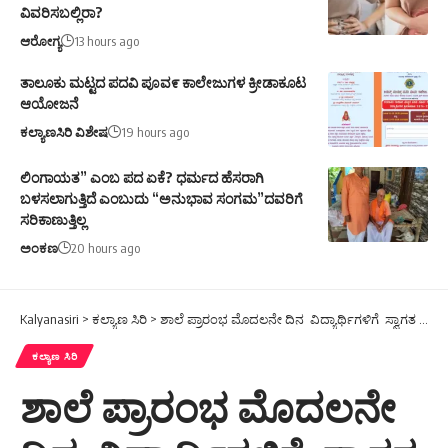
ತಾಲೂಕು ಮಟ್ಟದ ಪದವಿ ಪೂವ೯ ಕಾಲೇಜುಗಳ ಕ್ರೀಡಾಕೂಟ
ಆಯೋಜನೆ
ಕಲ್ಯಾಣಸಿರಿ ವಿಶೇಷ
19 hours ago
ಲಿಂಗಾಯತ” ಎಂಬ ಪದ ಏಕೆ? ಧರ್ಮದ ಹೆಸರಾಗಿ
ಬಳಸಲಾಗುತ್ತಿದೆ ಎಂಬುದು “ಅನುಭಾವ ಸಂಗಮ”ದವರಿಗೆ
ಸರಿಕಾಣುತ್ತಿಲ್ಲ
ಅಂಕಣ
20 hours ago
Kalyanasiri
>
ಕಲ್ಯಾಣ ಸಿರಿ
>
ಶಾಲೆ ಪ್ರಾರಂಭ ಮೊದಲನೇ ದಿನ ವಿದ್ಯಾರ್ಥಿಗಳಿಗೆ ಸ್ವಾಗತ ಕೋರಿದ ಗುಂಡಮ್ಮ ಕ್ಯಾಂಪ್ ಮುಖಂಡರು
ಕಲ್ಯಾಣ ಸಿರಿ
ಶಾಲೆ ಪ್ರಾರಂಭ ಮೊದಲನೇ
ದಿನ ವಿದ್ಯಾರ್ಥಿಗಳಿಗೆ ಸ್ವಾಗತ
ಕೋರಿದ ಗುಂಡಮ್ಮ ಕ್ಯಾಂಪ್