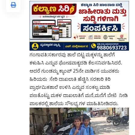
ಗಂಗಾವತಿ:ಸರ್ಕಾರವು ಶಾಲೆ ಬಿಟ್ಟ ಮಕ್ಕಳನ್ನು ಶಾಲೆಗೆ
ಕಳುಹಿಸಿ ಎನ್ನುವ ಘೋಷವಾಕ್ಯದಡಿ ಕೆಲಸನಿರ್ವಹಿಸಿದರೆ.
ಅದರೆ ಗುಂಡಮ್ಮ ಕ್ಯಾಂಪ್ 25ನೇ ವಾರ್ಡಿನ ಯುವಕರು
ಹಿರಿಯರು ಸೇರಿ ದಾಖಲಾತಿ ಹೆಚ್ಚಿಸಿ ಸರಕಾರಿ ಕಿರಿ
ಪ್ರಾರ್ಥಮಿಕಶಾಲೆ ಉಳಿಸಿ ಎನ್ನುವ ಸಂಕಲ್ಪ ಮಾಡಿ
ಪಣತೊಟ್ಟು ಮಕಳ ದಾಖಲಾತಿಗೆ ಮನೆ,ಮನೆಗೆ ಬೇಟಿ ನೀಡಿ
ಪಾಲಕರಲ್ಲಿ ಶಾಲೆಯ ಸೌಲಭ್ಯ ಗಳ ಮಾಹಿತಿನೀಡಿದರು.