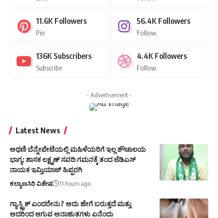
Pin
Follow
136K
Subscribers
4.4K
Followers
Subscribe
Follow
- Advertisement -
Latest News
ಅಥಣಿ ಬೆನ್ನೇಪೇಟೆಯಲ್ಲಿ ಮಹಿಳೆಯರಿಗೆ ಇಲ್ಲ ಶೌಚಾಲಯ
ಭಾಗ್ಯ: ಶಾಸಕ ಲಕ್ಷ್ಮಣ್ ಸವದಿ ಗಮನಕ್ಕೆ ತಂದ ಜೆಡಿಎಸ್
ನಾಯಕ ಇಮ್ತಿಯಾಜ್ ಹಿಪ್ಪರಗಿ
ಕಲ್ಯಾಣಸಿರಿ ವಿಶೇಷ
11 hours ago
ಗ್ಯಾಸ್ಟ್ರಿಕ್ ಎಂದರೇನು? ಅದು ಹೇಗೆ ಬರುತ್ತದೆ ಮತ್ತು
ಅದರಿಂದ ಆಗುವ ಅನಾಹುತಗಳು ಏನೆಂದು
ವಿವರಿಸಬಲ್ಲಿರಾ?
ಆರೋಗ್ಯ
13 hours ago