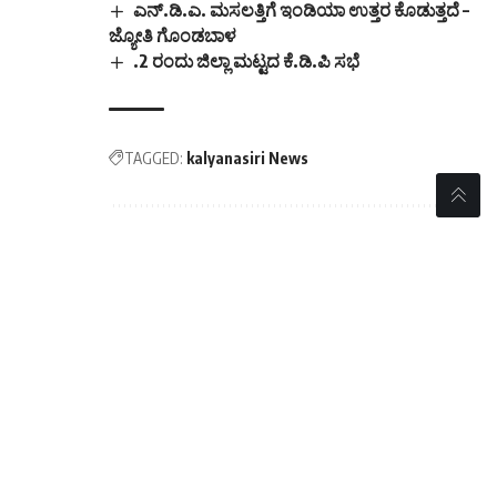
ಎನ್.ಡಿ.ಎ. ಮಸಲತ್ತಿಗೆ ಇಂಡಿಯಾ ಉತ್ತರ ಕೊಡುತ್ತದೆ –
ಜ್ಯೋತಿ ಗೊಂಡಬಾಳ
.2 ರಂದು ಜಿಲ್ಲಾ ಮಟ್ಟದ ಕೆ.ಡಿ.ಪಿ ಸಭೆ
TAGGED:
kalyanasiri News
Sign Up For Daily
Newsletter
Be keep up! Get the latest breaking news
delivered straight to your inbox.
[mc4wp_form]
By signing up, you agree to our
Terms of Use
and
acknowledge the data practices in our
Privacy Policy
.