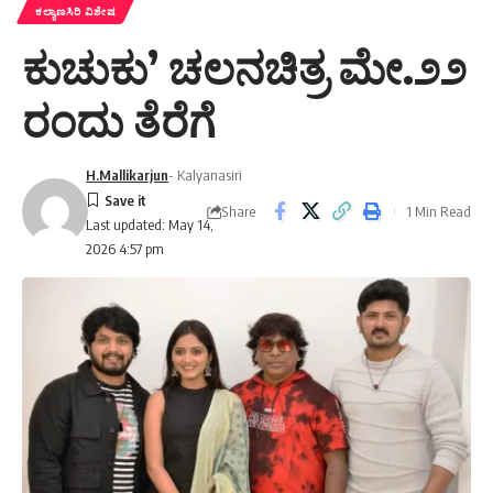
ಕಲ್ಯಾಣಸಿರಿ ವಿಶೇಷ
ಕುಚುಕು’ ಚಲನಚಿತ್ರ ಮೇ.೨೨
ರಂದು ತೆರೆಗೆ
H.Mallikarjun
- Kalyanasiri
Share
1 Min Read
Last updated: May 14,
2026 4:57 pm