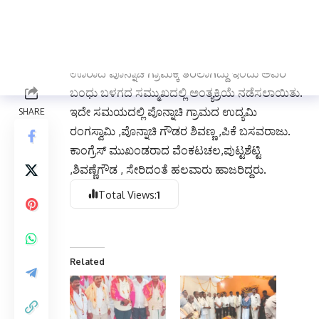
ಹಲವು ಅನುಮಾನಕ್ಕೆ ಎಡೆಮಾಡಿಕೊಟ್ಟಿದೆ ಎಂದು ಗ್ರಾಮಸ್ಥರ
ಮಾತಾಗಿದೆ ,ಈಗಾಗಲೇ ಸಾವಿನ ಬಗ್ಗೆ ಹಲವರು ಅನುಮಾನ
ವ್ಯಕ್ತಪಡಿಸಿದ್ದು ಯಕ್ಷ ಪ್ರಶ್ನೆಯಾಗಿದೆ, ನಂತರ ಶವ ವನ್ನು ಸ್ವತ
ಊರಾದ ಪೊನ್ನಾಚಿ ಗ್ರಾಮಕ್ಕೆ ತರಲಾಗಿದ್ದು ಇಂದು ಅವರ
ಬಂಧು ಬಳಗದ ಸಮ್ಮುಖದಲ್ಲಿ ಅಂತ್ಯಕ್ರಿಯೆ ನಡೆಸಲಾಯಿತು.
ಇದೇ ಸಮಯದಲ್ಲಿ ಪೊನ್ನಾಚಿ ಗ್ರಾಮದ ಉದ್ಯಮಿ
ರಂಗಸ್ವಾಮಿ ,ಪೊನ್ನಾಚಿ ಗೌಡರ ಶಿವಣ್ಣ ,ಪಿಕೆ ಬಸವರಾಜು.
ಕಾಂಗ್ರೆಸ್ ಮುಖಂಡರಾದ ವೆಂಕಟಚಲ,ಪುಟ್ಟಶೆಟ್ಟಿ
,ಶಿವಣ್ಣೆಗೌಡ , ಸೇರಿದಂತೆ ಹಲವಾರು ಹಾಜರಿದ್ದರು.
Total Views:
1
Related