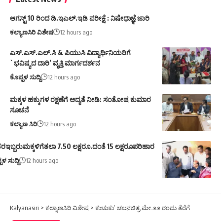
ಆಗಸ್ಟ್ 10 ರಿಂದ ಡಿ.ಇಎಲ್.ಇಡಿ ಪರೀಕ್ಷೆ : ನಿಷೇಧಾಜ್ಞೆ ಜಾರಿ
ಕಲ್ಯಾಣಸಿರಿ ವಿಶೇಷ
12 hours ago
ಎಸ್.ಎಸ್.ಎಲ್.ಸಿ & ಪಿಯುಸಿ ವಿದ್ಯಾರ್ಥಿನಿಯರಿಗೆ
`ಭವಿಷ್ಯದ ದಾರಿ’ ವೃತ್ತಿ ಮಾರ್ಗದರ್ಶನ
ಕೊಪ್ಪಳ ಸುದ್ದಿ
12 hours ago
ಮಕ್ಕಳ ಹಕ್ಕುಗಳ ರಕ್ಷಣೆಗೆ ಆದ್ಯತೆ ನೀಡಿ: ಸಂತೋಷ ಕುಮಾರ
ಸೂಚನೆ
ಕಲ್ಯಾಣ ಸಿರಿ
12 hours ago
ರಇಬ್ಬರುಮಕ್ಕಳಿಗೆತಲಾ 7.50 ಲಕ್ಷರೂ.ದಂತೆ 15 ಲಕ್ಷರೂಪರಿಹಾರ
ಪಳ ಸುದ್ದಿ
12 hours ago
Kalyanasiri
>
ಕಲ್ಯಾಣಸಿರಿ ವಿಶೇಷ
>
ಕುಚುಕು’ ಚಲನಚಿತ್ರ ಮೇ.೨೨ ರಂದು ತೆರೆಗೆ