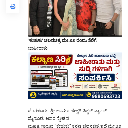
‘
ಕುಚುಕು’ ಚಲನಚಿತ್ರ ಮೇ.೨೨ ರಂದು ತೆರೆಗೆ
ಜಾಹೀರಾತು
ಬೆಂಗಳೂರು : ಶ್ರೀ ಚಾಮುಂಡೇಶ್ವರಿ ಪಿಕ್ಚರ್ ಬ್ಯಾನರ್
ಮೈಸೂರು ಅವರ ಸ್ನೇಹದ
ಮಹತ್ವ ಸಾರುವ “ಕುಚುಕು” ಕನ್ನಡ ಚಲನಚಿತ್ರ ಇದೆ ಮೇ.೨೨