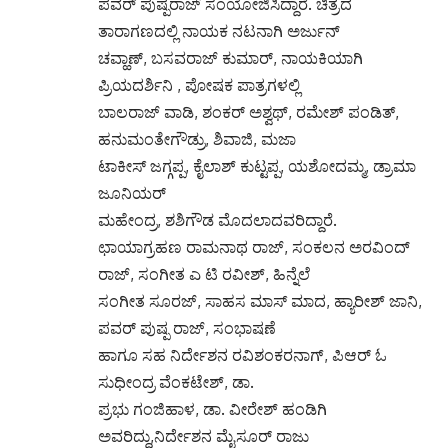
ಪವರ್ ಪುಷ್ಪರಾಜ್ ಸಂಯೋಜಿಸಿದ್ದಾರೆ. ಚಿತ್ರದ
ತಾರಾಗಣದಲ್ಲಿ ನಾಯಕ ನಟನಾಗಿ ಅರ್ಜುನ್
ಚವ್ಹಾಣ್, ಬಸವರಾಜ್ ಕುಮಾರ್, ನಾಯಕಿಯಾಗಿ
ಪ್ರಿಯದರ್ಶಿನಿ , ಪೋಷಕ ಪಾತ್ರಗಳಲ್ಲಿ
ಬಾಲರಾಜ್ ವಾಡಿ, ಶಂಕರ್ ಅಶ್ವಥ್, ರಮೇಶ್ ಪಂಡಿತ್,
ಹನುಮಂತೇಗೌಡ್ರು, ಶಿವಾಜಿ, ಮಜಾ
ಟಾಕೀಸ್ ಜಗ್ಗಪ್ಪ, ಕೈಲಾಶ್ ಕುಟ್ಟಪ್ಪ, ಯಶೋದಮ್ಮ, ಡ್ರಾಮಾ
ಜೂನಿಯರ್
ಮಹೇಂದ್ರ, ಶಶಿಗೌಡ ಮೊದಲಾದವರಿದ್ದಾರೆ.
ಛಾಯಾಗ್ರಹಣ ರಾಮನಾಥ ರಾಜ್, ಸಂಕಲನ ಅರವಿಂದ್
ರಾಜ್, ಸಂಗೀತ ಎ ಟಿ ರವೀಶ್, ಹಿನ್ನೆಲೆ
ಸಂಗೀತ ಸೂರಜ್, ಸಾಹಸ ಮಾಸ್ ಮಾದ, ಹ್ಯಾರೀಶ್ ಜಾನಿ,
ಪವರ್ ಪುಷ್ಪ ರಾಜ್, ಸಂಭಾಷಣೆ
ಹಾಗೂ ಸಹ ನಿರ್ದೇಶನ ರವಿಶಂಕರನಾಗ್, ಪಿಆರ್ ಓ
ಸುಧೀಂದ್ರ ವೆಂಕಟೇಶ್, ಡಾ.
ಪ್ರಭು ಗಂಜಿಹಾಳ, ಡಾ. ವೀರೇಶ್ ಹಂಡಿಗಿ
ಅವರಿದ್ದು,ನಿರ್ದೇಶನ ಮೈಸೂರ್ ರಾಜು