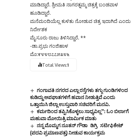
ಮಾಡಿದ್ದಾರೆ. ಶ್ರೀಮತಿ ನಾಗರತ್ನಮ್ಮ ಚಿತ್ರಕ್ಕೆ ಬಂಡವಾಳ
ಹೂಡಿದ್ದಾರೆ.
ಮನೆಮಂದಿಯೆಲ್ಲ ಕುಳಿತು ನೋಡುವ ಚಿತ್ರ ಇದಾಗಿದೆ ಎಂದು
ನಿರ್ದೇಶಕ
ಮೈಸೂರು ರಾಜು ತಿಳಿಸಿದ್ದಾರೆ. **
-ಡಾ.ಪ್ರಭು ಗಂಜಿಹಾಳ
ಮೊ:೯೪೪೮೭೭೫೩೪೬
Total Views:
1
ಗಂಗಾವತಿ ನಗರದ ಎಲ್ಲಾ ರಸ್ತೆಗಳು ತಗ್ಗು ಗುಂಡಿಗಳಿಂದ
ಕುಡಿದ್ದು ಅಪಘಾತಗಳಿಗೆ ಹವಾನ ನೀಡುತ್ತಿವೆ ಎಂದು
ಒತ್ತಾಯಿಸಿ ಜಿಲ್ಲಾ ಉಸ್ತುವಾರಿ ಸಚಿವರಿಗೆ ಮನವಿ.
ಕರ್ಮದಿಂದ ತಪ್ಪಿಸಿಕೊಳ್ಳಲು ಸಾಧ್ಯವಿಲ್ಲ”: ಓಂ ಬಿರ್ಲಾಗೆ
ಮಹುವಾ ಮೋಯಿತ್ರಿ ಮಾರ್ಮಿಕ ಮಾತು
ನನ್ನ ಮೊಮ್ಮಗ ನೂತನ್ ಗೌಡಾ ಡಿಗ್ರಿ ಸರ್ಟಿಫಿಕೇಟ್
(ಪದವಿ ಪ್ರಮಾಣಪತ್ರ) ನೀಡುವ ಕಾರ್ಯಕ್ರಮ