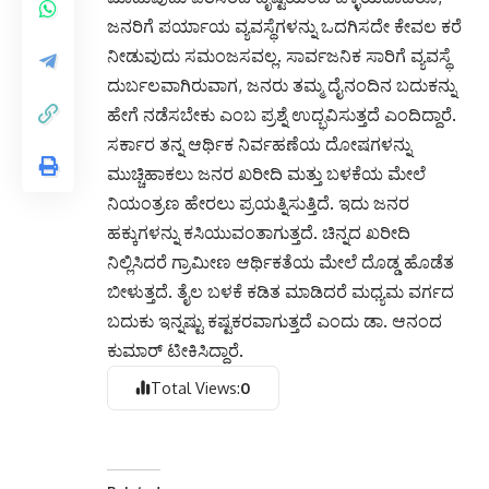
ಜನರಿಗೆ ಪರ್ಯಾಯ ವ್ಯವಸ್ಥೆಗಳನ್ನು ಒದಗಿಸದೇ ಕೇವಲ ಕರೆ
ನೀಡುವುದು ಸಮಂಜಸವಲ್ಲ. ಸಾರ್ವಜನಿಕ ಸಾರಿಗೆ ವ್ಯವಸ್ಥೆ
ದುರ್ಬಲವಾಗಿರುವಾಗ, ಜನರು ತಮ್ಮ ದೈನಂದಿನ ಬದುಕನ್ನು
ಹೇಗೆ ನಡೆಸಬೇಕು ಎಂಬ ಪ್ರಶ್ನೆ ಉದ್ಭವಿಸುತ್ತದೆ ಎಂದಿದ್ದಾರೆ.
ಸರ್ಕಾರ ತನ್ನ ಆರ್ಥಿಕ ನಿರ್ವಹಣೆಯ ದೋಷಗಳನ್ನು
ಮುಚ್ಚಿಹಾಕಲು ಜನರ ಖರೀದಿ ಮತ್ತು ಬಳಕೆಯ ಮೇಲೆ
ನಿಯಂತ್ರಣ ಹೇರಲು ಪ್ರಯತ್ನಿಸುತ್ತಿದೆ. ಇದು ಜನರ
ಹಕ್ಕುಗಳನ್ನು ಕಸಿಯುವಂತಾಗುತ್ತದೆ. ಚಿನ್ನದ ಖರೀದಿ
ನಿಲ್ಲಿಸಿದರೆ ಗ್ರಾಮೀಣ ಆರ್ಥಿಕತೆಯ ಮೇಲೆ ದೊಡ್ಡ ಹೊಡೆತ
ಬೀಳುತ್ತದೆ. ತೈಲ ಬಳಕೆ ಕಡಿತ ಮಾಡಿದರೆ ಮಧ್ಯಮ ವರ್ಗದ
ಬದುಕು ಇನ್ನಷ್ಟು ಕಷ್ಟಕರವಾಗುತ್ತದೆ ಎಂದು ಡಾ. ಆನಂದ
ಕುಮಾರ್ ಟೀಕಿಸಿದ್ದಾರೆ.
Total Views:
0