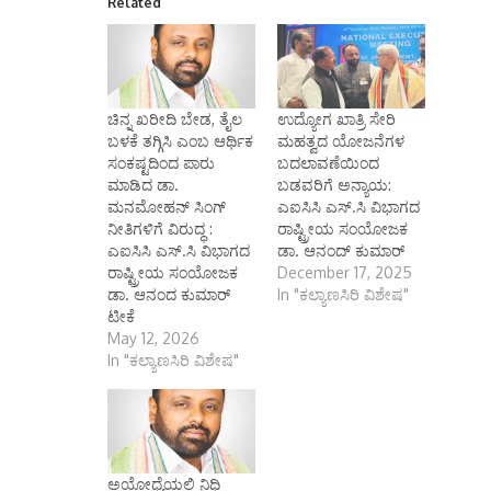
Related
ಚಿನ್ನ ಖರೀದಿ ಬೇಡ, ತೈಲ
ಉದ್ಯೋಗ ಖಾತ್ರಿ ಸೇರಿ
ಬಳಕೆ ತಗ್ಗಿಸಿ ಎಂಬ ಆರ್ಥಿಕ
ಮಹತ್ವದ ಯೋಜನೆಗಳ
ಸಂಕಷ್ಟದಿಂದ ಪಾರು
ಬದಲಾವಣೆಯಿಂದ
ಮಾಡಿದ ಡಾ.
ಬಡವರಿಗೆ ಅನ್ಯಾಯ:
ಮನಮೋಹನ್ ಸಿಂಗ್
ಎಐಸಿಸಿ ಎಸ್.ಸಿ ವಿಭಾಗದ
ನೀತಿಗಳಿಗೆ ವಿರುದ್ಧ :
ರಾಷ್ಟ್ರೀಯ ಸಂಯೋಜಕ
ಎಐಸಿಸಿ ಎಸ್.ಸಿ ವಿಭಾಗದ
ಡಾ. ಆನಂದ್ ಕುಮಾರ್
ರಾಷ್ಟ್ರೀಯ ಸಂಯೋಜಕ
December 17, 2025
ಡಾ. ಆನಂದ ಕುಮಾರ್
In "ಕಲ್ಯಾಣಸಿರಿ ವಿಶೇಷ"
ಟೀಕೆ
May 12, 2026
In "ಕಲ್ಯಾಣಸಿರಿ ವಿಶೇಷ"
ಅಯೋಧ್ಯೆಯಲ್ಲಿ ನಿಧಿ