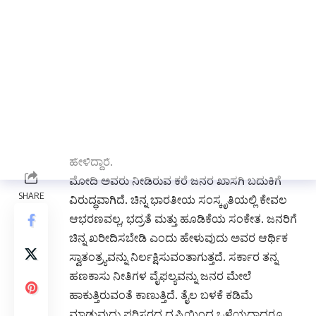
ಹರಿಯಲು ಒತ್ತು ನೀಡಿದ್ದರು. ಒಂದು ವರ್ಷ ಚಿನ್ನ ಖರೀದಿ
ಬೇಡ ಎಂದು ಕರೆ ನೀಡಿರುವುದು ಚಿನ್ನದ ಆಮದಿಂದ
ಭಾರತಕ್ಕೆ ದೊಡ್ಡ ವಿದೇಶಿ ವಿನಿಮಯ ಹೊರೆಯಾಗಲಿದೆ.
ಆದರೆ ಸಿಂಗ್ ಅವರ ದೃಷ್ಟಿಕೋನದಲ್ಲಿ ಚಿನ್ನ ಖರೀದಿ ಜನರ
ಹೂಡಿಕೆ ಸ್ವಾತಂತ್ರ್ಯದ ಭಾಗ. ಸರ್ಕಾರವು ಜನರ ಖಾಸಗಿ
ಹೂಡಿಕೆಗಳನ್ನು ನಿಯಂತ್ರಿಸುವ ಬದಲು, ಆರ್ಥಿಕತೆಯನ್ನು
ಬಲಪಡಿಸುವ ಮೂಲಕ ವಿದೇಶಿ ವಿನಿಮಯ ಒತ್ತಡವನ್ನು
ತಗ್ಗಿಸಬೇಕು ಎಂದು ಡಾ. ಆನಂದ ಕುಮಾರ್ ಕಿವಿ ಮಾತು
ಹೇಳಿದ್ದಾರೆ.
ಮೋದಿ ಅವರು ನೀಡಿರುವ ಕರೆ ಜನರ ಖಾಸಗಿ ಬದುಕಿಗೆ
ವಿರುದ್ಧವಾಗಿದೆ. ಚಿನ್ನ ಭಾರತೀಯ ಸಂಸ್ಕೃತಿಯಲ್ಲಿ ಕೇವಲ
ಆಭರಣವಲ್ಲ, ಭದ್ರತೆ ಮತ್ತು ಹೂಡಿಕೆಯ ಸಂಕೇತ. ಜನರಿಗೆ
ಚಿನ್ನ ಖರೀದಿಸಬೇಡಿ ಎಂದು ಹೇಳುವುದು ಅವರ ಆರ್ಥಿಕ
ಸ್ವಾತಂತ್ರ್ಯವನ್ನು ನಿರ್ಲಕ್ಷಿಸುವಂತಾಗುತ್ತದೆ. ಸರ್ಕಾರ ತನ್ನ
ಹಣಕಾಸು ನೀತಿಗಳ ವೈಫಲ್ಯವನ್ನು ಜನರ ಮೇಲೆ
ಹಾಕುತ್ತಿರುವಂತೆ ಕಾಣುತ್ತಿದೆ. ತೈಲ ಬಳಕೆ ಕಡಿಮೆ
ಮಾಡುವುದು ಪರಿಸರದ ದೃಷ್ಟಿಯಿಂದ ಒಳ್ಳೆಯದಾದರೂ,