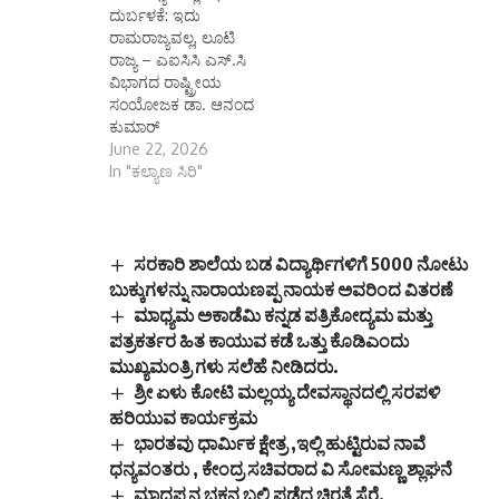
ದುರ್ಬಳಕೆ: ಇದು
ರಾಮರಾಜ್ಯವಲ್ಲ, ಲೂಟಿ
ರಾಜ್ಯ – ಎಐಸಿಸಿ ಎಸ್.ಸಿ
ವಿಭಾಗದ ರಾಷ್ಟ್ರೀಯ
ಸಂಯೋಜಕ ಡಾ. ಆನಂದ
ಕುಮಾರ್
June 22, 2026
In "ಕಲ್ಯಾಣ ಸಿರಿ"
ಸರಕಾರಿ ಶಾಲೆಯ ಬಡ ವಿದ್ಯಾರ್ಥಿಗಳಿಗೆ 5000 ನೋಟು
ಬುಕ್ಕುಗಳನ್ನು ನಾರಾಯಣಪ್ಪ ನಾಯಕ ಅವರಿಂದ ವಿತರಣೆ
ಮಾಧ್ಯಮ ಅಕಾಡೆಮಿ ಕನ್ನಡ ಪತ್ರಿಕೋದ್ಯಮ ಮತ್ತು
ಪತ್ರಕರ್ತರ ಹಿತ ಕಾಯುವ ಕಡೆ ಒತ್ತು ಕೊಡಿಎಂದು
ಮುಖ್ಯಮಂತ್ರಿ ಗಳು ಸಲೆಹೆ ನೀಡಿದರು.
ಶ್ರೀ ಏಳು ಕೋಟಿ ಮಲ್ಲಯ್ಯ ದೇವಸ್ಥಾನದಲ್ಲಿ ಸರಪಳಿ
ಹರಿಯುವ ಕಾರ್ಯಕ್ರಮ
ಭಾರತವು ಧಾರ್ಮಿಕ ಕ್ಷೇತ್ರ ,ಇಲ್ಲಿ ಹುಟ್ಟಿರುವ ನಾವೆ
ಧನ್ಯವಂತರು , ಕೇಂದ್ರ ಸಚಿವರಾದ ವಿ ಸೋಮಣ್ಣ ಶ್ಲಾಘನೆ
ಮಾದಪ್ಪನ ಭಕ್ತನ ಬಲಿ ಪಡೆದ ಚಿರತೆ ಸೆರೆ.