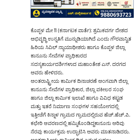
ಕೊಪ್ಪಳ ಮೇ 11 (ಕರ್ನಾಟಕ ವಾರ್ತೆ): ಶ್ರಮಿಕವರ್ಗ ದೇಶದ
ಅಭಿವೃದ್ಧಿ ಉನ್ನತಿಗೆ ಮುನ್ನುಡಿಯಾಗಿದೆ ಎಂದು ಗೌರವಾನ್ವಿತ
ಹಿರಿಯ ಸಿವಿಲ್ ನ್ಯಾಯಾಧೀಶರು ಹಾಗೂ ಕೊಪ್ಪಳ ಜಿಲ್ಲಾ
ಕಾನೂನು ಸೇವೆಗಳ ಪ್ರಾಧಿಕಾರದ
ಸದಸ್ಯಕಾರ್ಯದರ್ಶಿಗಳಾದ ಮಹಾಂತೇಶ ಎಸ್. ದರಗದ
ಅವರು ಹೇಳಿದರು.
ಅಂತರಾಷ್ಟ್ರೀಯ ಕಾರ್ಮಿಕ ದಿನಾಚರಣೆ ಅಂಗವಾಗಿ ಜಿಲ್ಲಾ
ಕಾನೂನು ಸೇವೆಗಳ ಪ್ರಾಧಿಕಾರ, ಜಿಲ್ಲಾ ವಕೀಲರ ಸಂಘ
ಹಾಗೂ ಜಿಲ್ಲಾ ಕಾರ್ಮಿಕ ಇಲಾಖೆ ಹಾಗೂ ವಿವಿಧ ಕಟ್ಟಡ
ಮತ್ತು ಇತರೆ ನಿರ್ಮಾಣ ಸಂಘಗಳ ಸಹಯೋಗದಲ್ಲಿ
ಇತ್ತೀಚೆಗೆ ಕಿನ್ನಾಳ ಗ್ರಾಮದ ಗ್ರಾಮದಲ್ಲಿರುವ ಹೆಚ್.ಹೆಚ್.ಪಿ.
ಕಛೇರಿ ಆವರಣದಲ್ಲಿ ಹಮ್ಮಿಕೊಂಡಿದ್ದಕಾನೂನು ಅರಿವು
ನೆರವು ಕಾರ್ಯಕ್ರಮ ಉದ್ಘಾಟಿಸಿ ಅವರು ಮಾತನಾಡಿದರು.
ಅಂತರಾಷ್ಟೀಯ ಕಾರ್ಮಿಕ ದಿನ ಎನ್ನುವ ಬದಲು