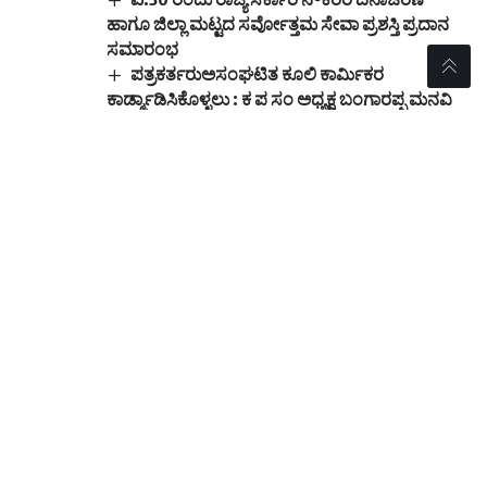
ಹಾಗೂ ಜಿಲ್ಲಾ ಮಟ್ಟದ ಸರ್ವೋತ್ತಮ ಸೇವಾ ಪ್ರಶಸ್ತಿ ಪ್ರದಾನ
ಸಮಾರಂಭ
ಪತ್ರಕರ್ತರುಅಸಂಘಟಿತ ಕೂಲಿ ಕಾರ್ಮಿಕರ
ಕಾರ್ಡ್ಮಾಡಿಸಿಕೊಳ್ಳಲು : ಕ ಪ ಸಂ ಅಧ್ಯಕ್ಷ ಬಂಗಾರಪ್ಪ ಮನವಿ
ಜೇವರ್ಗಿ ಅಂಬೇಡ್ಕರ್ ಮೂರ್ತಿಗೆ ಅವಮಾನ
:ಗಡಿಪಾರಿಗೆ ಹುಲಿಗೇಶ್ ದೇವರಮನಿ ಆಗ್ರಹ
TAGGED:
kalyanasiri News
Sign Up For Daily
Newsletter
Be keep up! Get the latest breaking news
delivered straight to your inbox.