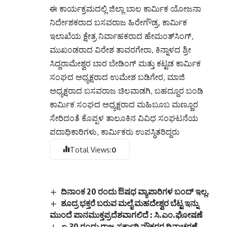
ಈ ಕಾರ್ಯಕ್ರಮದಲ್ಲಿ ಜಿಲ್ಲಾ ಬಾಲ ಕಾರ್ಮಿಕ ಯೋಜನಾ
ನಿರ್ದೇಶಕರಾದ ಬಸವರಾಜ ಹಿರೇಗೌಡ್ರ, ಕಾರ್ಮಿಕ
ಇಲಾಖೆಯ ಕ್ಷೇತ್ರ ನಿರ್ವಾಹಕರಾದ ಹೇಮಂತ್‌ಸಿಂಗ್,
ಮುಖಂಡರಾದ ವಿರೇಶ ತಾವರಗೇರಾ, ಕಿನ್ನಾಳದ ಶ್ರೀ
ಸಿದ್ದರಾಮೇಶ್ವರ ಬಾರ ಬೇಡಿಂಗ್ ಮತ್ತು ಕಟ್ಟಡ ಕಾರ್ಮಿಕ
ಸಂಘದ ಅಧ್ಯಕ್ಷರಾದ ಉಮೇಶ ಬಡಿಗೇರ, ಮಾಜಿ
ಅಧ್ಯಕ್ಷರಾದ ಬಸವರಾಜ ಚಿಲವಾಡಗಿ, ಬಹದ್ದೂರ ಬಂಡಿ
ಕಾರ್ಮಿಕ ಸಂಘದ ಅಧ್ಯಕ್ಷರಾದ ಮಹಿಬೂಬ ಮಣ್ಣೂರ
ಸೇರಿದಂತೆ ಕೊಪ್ಪಳ ತಾಲೂಕಿನ ವಿವಿಧ ಸಂಘಟನೆಯ
ಪದಾಧಿಕಾರಿಗಳು, ಕಾರ್ಮಿಕರು ಉಪಸ್ಥಿತರಿದ್ದರು
Total Views:
0
ದಿನಾಂಕ 20 ರಂದು ಔಷಧ ವ್ಯಾಪಾರಿಗಳ ಬಂದ್ ಇಲ್ಲ.
ಶೂದ್ರ ಭಕ್ತರೆ ಬರುವ ಮಲೈ ಮಹದೇಶ್ವರ ಬೆಟ್ಟ ಇನ್ನು
ಮುಂದೆ ಪಾನಮುಕ್ತಪ್ರದೆಶವಾಗಲಿದೆ : ಸಿ.ಎಂ.ಘೋಷಣೆ
ಏ.30 ರಂದು ರಾಜ್ಯ ಸರ್ಕಾರಿ ನೌಕರರ ದಿನಾಚರಣೆ