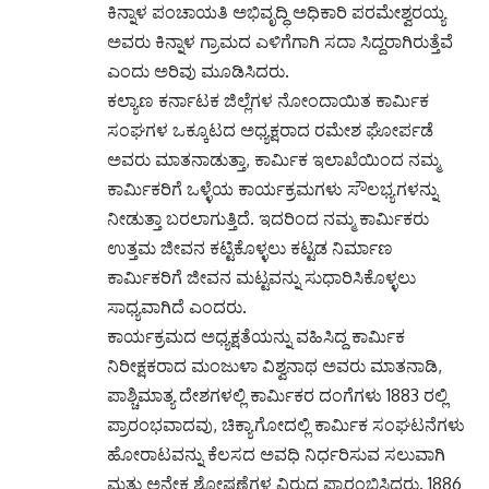
ಕಿನ್ನಾಳ ಪಂಚಾಯತಿ ಅಭಿವೃದ್ಧಿ ಅಧಿಕಾರಿ ಪರಮೇಶ್ವರಯ್ಯ
ಅವರು ಕಿನ್ನಾಳ ಗ್ರಾಮದ ಎಳಿಗೆಗಾಗಿ ಸದಾ ಸಿದ್ದರಾಗಿರುತ್ತೆವೆ
ಎಂದು ಅರಿವು ಮೂಡಿಸಿದರು.
ಕಲ್ಯಾಣ ಕರ್ನಾಟಕ ಜಿಲ್ಲೆಗಳ ನೋಂದಾಯಿತ ಕಾರ್ಮಿಕ
ಸಂಘಗಳ ಒಕ್ಕೂಟದ ಅಧ್ಯಕ್ಷರಾದ ರಮೇಶ ಘೋರ್ಪಡೆ
ಅವರು ಮಾತನಾಡುತ್ತಾ, ಕಾರ್ಮಿಕ ಇಲಾಖೆಯಿಂದ ನಮ್ಮ
ಕಾರ್ಮಿಕರಿಗೆ ಒಳ್ಳೆಯ ಕಾರ್ಯಕ್ರಮಗಳು ಸೌಲಭ್ಯಗಳನ್ನು
ನೀಡುತ್ತಾ ಬರಲಾಗುತ್ತಿದೆ. ಇದರಿಂದ ನಮ್ಮ ಕಾರ್ಮಿಕರು
ಉತ್ತಮ ಜೀವನ ಕಟ್ಟಿಕೊಳ್ಳಲು ಕಟ್ಟಡ ನಿರ್ಮಾಣ
ಕಾರ್ಮಿಕರಿಗೆ ಜೀವನ ಮಟ್ಟವನ್ನು ಸುಧಾರಿಸಿಕೊಳ್ಳಲು
ಸಾಧ್ಯವಾಗಿದೆ ಎಂದರು.
ಕಾರ್ಯಕ್ರಮದ ಅಧ್ಯಕ್ಷತೆಯನ್ನು ವಹಿಸಿದ್ದ ಕಾರ್ಮಿಕ
ನಿರೀಕ್ಷಕರಾದ ಮಂಜುಳಾ ವಿಶ್ವನಾಥ ಅವರು ಮಾತನಾಡಿ,
ಪಾಶ್ಚಿಮಾತ್ಯ ದೇಶಗಳಲ್ಲಿ ಕಾರ್ಮಿಕರ ದಂಗೆಗಳು 1883 ರಲ್ಲಿ
ಪ್ರಾರಂಭವಾದವು, ಚಿಕ್ಯಾಗೋದಲ್ಲಿ ಕಾರ್ಮಿಕ ಸಂಘಟನೆಗಳು
ಹೋರಾಟವನ್ನು ಕೆಲಸದ ಅವಧಿ ನಿರ್ಧರಿಸುವ ಸಲುವಾಗಿ
ಮತ್ತು ಅನೇಕ ಶೋಷಣೆಗಳ ವಿರುದ್ಧ ಪ್ರಾರಂಭಿಸಿದರು. 1886