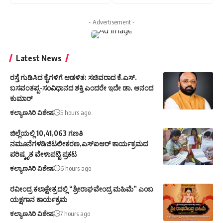
- Advertisement -
Latest News
ರಸ್ತೆ ಗುಡಿಸಿದ ಕೈಗಳಿಗೆ ಆಡಳಿತ: ಸಚಿವರಾದ ಕೆ.ಎಸ್.
ಬಸವಂತಪ್ಪ-ಸಂವಿಧಾನದ ಶಕ್ತಿ ಎಂದರೇ ಇದೇ ಡಾ. ಆನಂದ
ಕುಮಾರ್
ಕಲ್ಯಾಣಸಿರಿ ವಿಶೇಷ
5 hours ago
ಜಿಲ್ಲೆಯಲ್ಲಿ 10,41,063 ಗಣತಿ
ನಮೂನೆಗಳಡಿಜಿಟಲೀಕರಣ,ಎಸ್ಐಆರ್ ಕಾರ್ಯಕ್ರಮದ
ಪರಿಷ್ಕೃತ ವೇಳಾಪಟ್ಟಿ ಪ್ರಕಟ
ಕಲ್ಯಾಣಸಿರಿ ವಿಶೇಷ
6 hours ago
ರವೀಂದ್ರ ಕಲಾಕ್ಷೇತ್ರದಲ್ಲಿ “ಶ್ರೀರಾಘವೇಂದ್ರ ಮಹಿಮೆ” ಎಂಬ
ಯಕ್ಷಗಾನ ಕಾರ್ಯಕ್ರಮ
ಕಲ್ಯಾಣಸಿರಿ ವಿಶೇಷ
7 hours ago