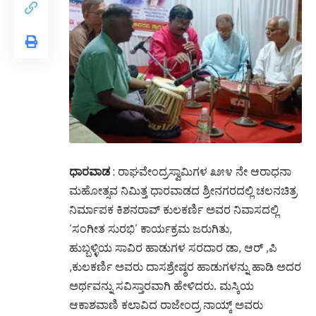
ಧಾರವಾಡ
: ರಾಘವೇಂದ್ರಸ್ವಾಮಿಗಳ ೩೫೪ ನೇ ಆರಾಧನಾ
ಮಹೋತ್ಸವ ನಿಮಿತ್ತ ಧಾರವಾಡದ ಶ್ರೀನಗರದಲ್ಲಿ ಚಲನಚಿತ್ರ
ನಿರ್ಮಾಪಕ ಕಿಶನರಾವ್ ಕುಲಕರ್ಣಿ ಅವರ ನಿವಾಸದಲ್ಲಿ
‘ಸಂಗೀತ ಸುರಭಿ’ ಕಾರ್ಯಕ್ರಮ ಜರುಗಿತು,
ಹುಬ್ಬಳ್ಳಿಯ ಸಾವಿರ ಹಾಡುಗಳ ಸರದಾರ ಡಾ, ಆರ್ ,ಪಿ
,ಕುಲಕರ್ಣಿ ಅವರು ದಾಸಶ್ರೇಷ್ಠರ ಹಾಡುಗಳನ್ನು ಹಾಡಿ ಅದರ
ಅರ್ಥವನ್ನು ಸವಿಸ್ತಾರವಾಗಿ ಹೇಳಿದರು. ಮಸ್ಕಿಯ
ಆಕಾಶವಾಣಿ ಕಲಾವಿದ ರಾಜೇಂದ್ರ ನಾಯ್ಕ್ ಅವರು