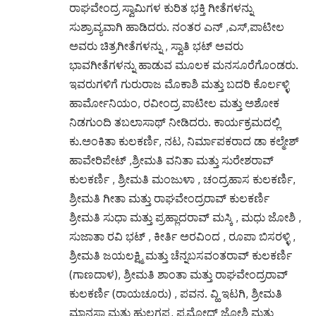
ರಾಘವೇಂದ್ರ ಸ್ವಾಮಿಗಳ ಕುರಿತ ಭಕ್ತಿ ಗೀತೆಗಳನ್ನು
ಸುಶ್ರಾವ್ಯವಾಗಿ ಹಾಡಿದರು. ನಂತರ ಎನ್ ,ಎಸ್,ಪಾಟೀಲ
ಅವರು ಚಿತ್ರಗೀತೆಗಳನ್ನು , ಸ್ವಾತಿ ಭಟ್ ಅವರು
ಭಾವಗೀತೆಗಳನ್ನು ಹಾಡುವ ಮೂಲಕ ಮನಸೂರೆಗೊಂಡರು.
ಇವರುಗಳಿಗೆ ಗುರುರಾಜ ಮೊಕಾಶಿ ಮತ್ತು ಬದರಿ ಕೊರ್ಲಳ್ಳಿ
ಹಾರ್ಮೋನಿಯಂ, ರವೀಂದ್ರ ಪಾಟೀಲ ಮತ್ತು ಅಶೋಕ
ನಿಡಗುಂದಿ ತಬಲಾಸಾಥ್ ನೀಡಿದರು. ಕಾರ್ಯಕ್ರಮದಲ್ಲಿ
ಕು.ಅಂಕಿತಾ ಕುಲಕರ್ಣಿ, ನಟ, ನಿರ್ಮಾಪಕರಾದ ಡಾ ಕಲ್ಮೇಶ್
ಹಾವೇರಿಪೇಟ್ ,ಶ್ರೀಮತಿ ವನಿತಾ ಮತ್ತು ಸುರೇಶರಾವ್
ಕುಲಕರ್ಣಿ , ಶ್ರೀಮತಿ ಮಂಜುಳಾ , ಚಂದ್ರಹಾಸ ಕುಲಕರ್ಣಿ,
ಶ್ರೀಮತಿ ಗೀತಾ ಮತ್ತು ರಾಘವೇಂದ್ರರಾವ್ ಕುಲಕರ್ಣಿ
ಶ್ರೀಮತಿ ಸುಧಾ ಮತ್ತು ಪ್ರಹ್ಲಾದರಾವ್ ಮಸ್ಕಿ , ಮಧು ಜೋಶಿ ,
ಸುಜಾತಾ ರವಿ ಭಟ್ , ಕೀರ್ತಿ ಅರವಿಂದ , ರೂಪಾ ಬಿಸರಳ್ಳಿ ,
ಶ್ರೀಮತಿ ಜಯಲಕ್ಷ್ಮಿ ಮತ್ತು ಚೆನ್ನಬಸವಂತರಾವ್ ಕುಲಕರ್ಣಿ
(ಗಾಣದಾಳ), ಶ್ರೀಮತಿ ಶಾಂತಾ ಮತ್ತು ರಾಘವೇಂದ್ರರಾವ್
ಕುಲಕರ್ಣಿ (ರಾಯಚೂರು) , ಪವನ. ವ್ಹಿ ಇಟಗಿ, ಶ್ರೀಮತಿ
ಮಾನಸಾ ಮತ್ತು ಹುಲಗಪ್ಪ, ಪ್ರಮೋದ್ ಜೋಶಿ ಮತ್ತು