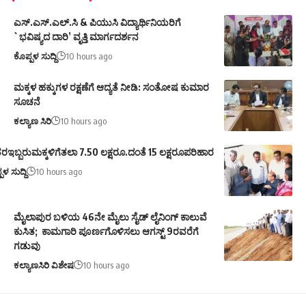
ಎಸ್.ಎಸ್.ಎಲ್.ಸಿ & ಪಿಯುಸಿ ವಿದ್ಯಾರ್ಥಿನಿಯರಿಗೆ
`ಭವಿಷ್ಯದ ದಾರಿ’ ವೃತ್ತಿ ಮಾರ್ಗದರ್ಶನ
ಕೊಪ್ಪಳ ಸುದ್ದಿ
10 hours ago
ಮಕ್ಕಳ ಹಕ್ಕುಗಳ ರಕ್ಷಣೆಗೆ ಆದ್ಯತೆ ನೀಡಿ: ಸಂತೋಷ ಕುಮಾರ
ಸೂಚನೆ
ಕಲ್ಯಾಣ ಸಿರಿ
10 hours ago
ರಇಬ್ಬರುಮಕ್ಕಳಿಗೆತಲಾ 7.50 ಲಕ್ಷರೂ.ದಂತೆ 15 ಲಕ್ಷರೂಪರಿಹಾರ
ಪಳ ಸುದ್ದಿ
10 hours ago
ಮೈಲಾಪುರ ಬಳಿಯ 46ನೇ ಮೈಲು ಸೈಡ್ ಲೈನಿಂಗ್ ಕಾಲುವೆ
ಕುಸಿತ; ಕಾಮಗಾರಿ ಪೂರ್ಣಗೊಳಿಸಲು ಆಗಸ್ಟ್ 9ರವರೆಗೆ
ಗಡುವು
ಕಲ್ಯಾಣಸಿರಿ ವಿಶೇಷ
10 hours ago