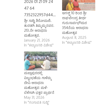
ಆಗಸ್ಟ್ 10 ರಿಂದ ಶ್ರೀ
ರಾಘವೇಂದ್ರ ತೀರ್ಥ
ಶ್ರೀ ಸಾದ್ವಿ ಶಿರೋಮಣಿ.
ಗುರುಸಾರ್ವಭೌಮರ
ತುರಡಗಿ ತಿಮ್ಮಮ್ಮನವರ.
354ನೆಯ ಆರಾಧನಾ
213.ನೇ ಆರಾಧನಾ
ಮಹೋತ್ಸವ
ಮಹೋತ್ಸವ.
August 8, 2025
January 21, 2026
In "ಕಲ್ಯಾಣಸಿರಿ ವಿಶೇಷ"
In "ಕಲ್ಯಾಣಸಿರಿ ವಿಶೇಷ"
ಮಲ್ಲಾಪುರದಲ್ಲಿ
ವಿಜೃಂಭಣೆಯ ಗಾಳೆಮ್ಮ
ದೇವಿ ಆರಾಧನಾ
ಮಹೋತ್ಸವ: ಮಳೆ-
ಬೆಳೆಗಾಗಿ ಭಕ್ತರ ಪ್ರಾರ್ಥನೆ
May 31, 2026
In "ಗಂಗಾವತಿ ಸುದ್ದಿ"