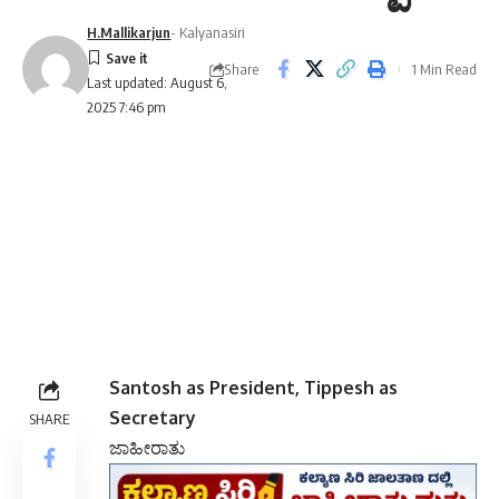
H.Mallikarjun
- Kalyanasiri
Share
1 Min Read
Last updated: August 6,
2025 7:46 pm
Santosh as President, Tippesh as
Secretary
SHARE
ಜಾಹೀರಾತು