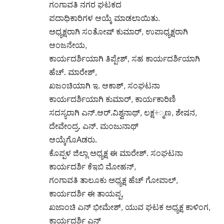
ಖಜಂಚಿಯಾಗಿ ಇ. ಆಕಾಶ್, ಸಂಘಟನಾ
ಕಾರ್ಯದರ್ಶಿಯಾಗಿ ಕುಮಾರ್, ಕಾರ್ಯಕಾರಿಣಿ
ಸದಸ್ಯರಾಗಿ ಎನ್.ಆರ್.ವಿಶ್ವನಾಥ್, ಲಕ್ಷ÷್ಮಣ, ಶೇಷನ,
ದೇವೇಂದ್ರ. ಎನ್. ಮಂಜುನಾಥ್
ಆಯ್ಕೆಗೊAಡರು.
ಕೊಪ್ಪಳ ಜಿಲ್ಲಾ ಅಧ್ಯಕ್ಷ ಈ ಮಾರೇಶ್. ಸಂಘಟನಾ
ಕಾರ್ಯದರ್ಶಿ ಕೆಇಬಿ ಮೋಹನ್,
ಗಂಗಾವತಿ ತಾಲೂಕು ಅಧ್ಯಕ್ಷ ಹೆಚ್ ಗೋಪಾಲ್,
ಕಾರ್ಯದರ್ಶಿ ಈ ತಾಯಪ್ಪ,
ಖಜಾಂಚಿ ಎನ್ ಭೀಮೇಶ್, ಯುವ ಘಟಕ ಅಧ್ಯಕ್ಷ ಕಾಳಿಂಗ,
ಕಾರ್ಯದರ್ಶಿ ಎನ್
ನಾಗೇಶ್, ಸೇರಿದಂತೆ ಮುಖಂಡರಾದ ಎಂ ಅಶೋಕ್, ಎನ್
ಅಕ್ಕಣ್ಣ, ಕೆ, ಅಕ್ಕಣ್ಣ
ಉಪಸ್ಥಿತರಿದ್ದರು. ಗಂಗಾವತಿ ನಗರ ಘಟಕದ
ಪದಾಧಿಕಾರಿಗಳನ್ನು ಈ
ಸಂದರ್ಭದಲ್ಲಿ ಸನ್ಮಾನಿಸಲಾಯಿತು.