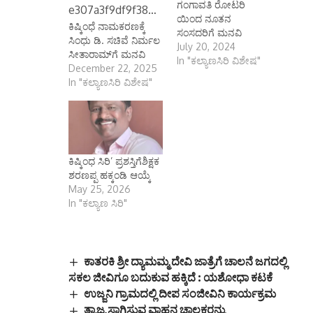
ಗಂಗಾವತಿ ರೋಟರಿ
ಯಿಂದ ನೂತನ
ಕಿಷ್ಕಿಂಧೆ ನಾಮಕರಣಕ್ಕೆ
ಸಂಸದರಿಗೆ ಮನವಿ
ಸಿಂಧು ಡಿ. ಸಚಿವೆ ನಿರ್ಮಲ
July 20, 2024
ಸೀತಾರಾಮ್‌ಗೆ ಮನವಿ
In "ಕಲ್ಯಾಣಸಿರಿ ವಿಶೇಷ"
December 22, 2025
In "ಕಲ್ಯಾಣಸಿರಿ ವಿಶೇಷ"
ಕಿಷ್ಕಿಂಧ ಸಿರಿ’ ಪ್ರಶಸ್ತಿಗೆಶಿಕ್ಷಕ
ಶರಣಪ್ಪ ಹಕ್ಕಂಡಿ ಆಯ್ಕೆ
May 25, 2026
In "ಕಲ್ಯಾಣ ಸಿರಿ"
ಕಾತರಕಿ ಶ್ರೀ ದ್ಯಾಮಮ್ಮ ದೇವಿ ಜಾತ್ರೆಗೆ ಚಾಲನೆ ಜಗದಲ್ಲಿ
ಸಕಲ ಜೀವಿಗೂ ಬದುಕುವ ಹಕ್ಕಿದೆ : ಯಶೋಧಾ ಕಟಕೆ
ಉಜ್ಜನಿ ಗ್ರಾಮದಲ್ಲಿ ದೀಪ ಸಂಜೀವಿನಿ ಕಾರ್ಯಕ್ರಮ
ತ್ಯಾಜ್ಯ ಸಾಗಿಸುವ ವಾಹನ ಚಾಲಕರನ್ನು