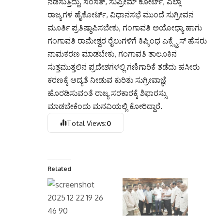
ನಡೆಸುತ್ತಿದ್ದು, ಸಂಸತ್, ಸುಪ್ರೀಮ್ ಕೋರ್ಟ್, ಎಲ್ಲಾ
ರಾಜ್ಯಗಳ ಹೈಕೋರ್ಟ್, ವಿಧಾನಸಭೆ ಮುಂದೆ ಸುಗ್ರೀವನ
ಮೂರ್ತಿ ಪ್ರತಿಷ್ಠಾಪಿಸಬೇಕು, ಗಂಗಾವತಿ ಅಯೋಧ್ಯಾ ಹಾಗು
ಗಂಗಾವತಿ ರಾಮೇಶ್ವರ ರೈಲುಗಳಿಗೆ ಕಿಷ್ಕಿಂಧ ಎಕ್ಸ್ಪ್ರೆಸ್ ಹೆಸರು
ನಾಮಕರಣ ಮಾಡಬೇಕು, ಗಂಗಾವತಿ ತಾಲೂಕಿನ
ಸುತ್ತಮುತ್ತಲಿನ ಪ್ರದೇಶಗಳಲ್ಲಿ ಗಣಿಗಾರಿಕೆ ತಡೆದು ಹಸೀರು
ಕರಣಕ್ಕೆ ಆದ್ಯತೆ ನೀಡುವ ಕುರಿತು ಸುಗ್ರೀವಾಜ್ಞೆ
ಹೊರಡಿಸುವಂತೆ ರಾಜ್ಯ ಸರಕಾರಕ್ಕೆ ಶಿಫಾರಸ್ಸು
ಮಾಡಬೇಕೆಂದು ಮನವಿಯಲ್ಲಿ ಕೋರಿದ್ದಾರೆ.
Total Views:
0
Related