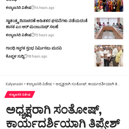
ಕಲ್ಯಾಣಸಿರಿ ವಿಶೇಷ
14 hours ago
ಸ್ವಾತಂತ್ರ್ಯ ದಿನಾಚರಣೆ ಅಹಿತಕರ ಘಟನೆಗಳು ನಡೆಯದಂತೆ
ಶಾಸಕ ಎಂ ಆರ್ ಮಂಜುನಾಥ್ ಸಲಹೆ
ಕಲ್ಯಾಣಸಿರಿ ವಿಶೇಷ
15 hours ago
ಗಾಂಧಿ ಸ್ಮಾರಕ ಸ್ತಂಭ ನಿರ್ಮಿಸಲು ಮನವಿ
ಕೊಪ್ಪಳ ಸುದ್ದಿ
18 hours ago
Kalyanasiri
>
ಕಲ್ಯಾಣಸಿರಿ ವಿಶೇಷ
>
ಅಧ್ಯಕ್ಷರಾಗಿ ಸಂತೋಷ್, ಕಾರ್ಯದರ್ಶಿಯಾಗಿ ತಿಪ್ಪೇಶ್
ಕಲ್ಯಾಣಸಿರಿ ವಿಶೇಷ
ಅಧ್ಯಕ್ಷರಾಗಿ ಸಂತೋಷ್,
ಕಾರ್ಯದರ್ಶಿಯಾಗಿ ತಿಪ್ಪೇಶ್