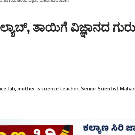
ಜ್ಞಾನದ ಗುರು:ಹಿರಿಯ ವಿಜ್ಞಾನಿ ಮಹಾಂತಶಿವಯೋಗಿ
ಯಾಬ್, ತಾಯಿಗೆ ವಿಜ್ಞಾನದ ಗುರು:
ence lab, mother is science teacher: Senior Scientist Maha