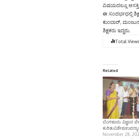
ವಿಷಯದಲ್ಲೂ ಆಸಕ್ತಿ
ಈ ಸಂದರ್ಭಧಲ್ಲಿ ಶಿಕ್
ಕುಂಬಾರ್, ಮಂಜುನಾಥ
ಶಿಕ್ಷಕರು ಇದ್ದರು.
Total Views
Related
ಬೆಂಗಳೂರು ವಿಜ್ಞಾನ ವೇ
ಕುರಿತುವಿಶೇಷಉಪನ್ಯ
November 28, 20