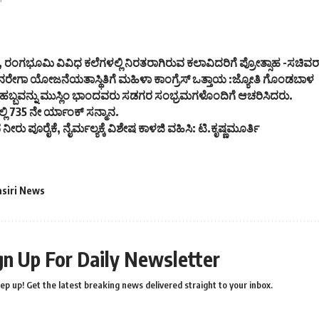
"
ಪಿಕಲೆ, ರಂಗಭೂಮಿ ವಿವಿಧ ಕಲೆಗಳಲ್ಲಿ ನಿರತರಾಗಿರುವ ಕಲಾವಿದರಿಗೆ ಪ್ರೋತ್ಸಾಹ -ಸಚಿ
ನರೇಗಾ ಯೋಜನೆಯತಾಸ್ಥಿತಿಗೆ ಮಹಿಳಾ ಕಾಂಗ್ರೆಸ್ ಒತ್ತಾಯ :ಜ್ಯೋತಿ ಗೊಂಡಬಾಳ
 ಹಬ್ಬವನ್ನು ಮುಸ್ಲಿಂ ಭಾಂದವರು ಸಡಗರ ಸಂಭ್ರಮಗಳೊಂದಿಗೆ ಆಚರಿಸಿದರು.
್ಲಿ 735 ನೇ ರ್ಯಾಂಕ್ ಸನ್ಮಾನ.
ೀರು ಪೂರೈಕೆ, ನೈರ್ಮಲ್ಯಕ್ಕೆ ವಿಶೇಷ ಕಾಳಜಿ ವಹಿಸಿ: ಟಿ.ಕೃಷ್ಣಮೂರ್ತಿ
asiri News
gn Up For Daily Newsletter
ep up! Get the latest breaking news delivered straight to your inbox.