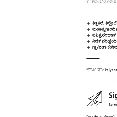
In "ಕಲ್ಯಾಣಸಿರಿ ವಿಶೇಷ
ಶಿತ್ರಕಲೆ, ಶಿಲ್
ಮಹಾತ್ಮ ಗಾಂಧಿ 
ಪವಿತ್ರ ರಂಜಾನ್
ನೀಟ್ ಪರೀಕ್ಷೆಯಲ
ಗ್ರಾಮೀಣ ಕುಡಿವ ನ
TAGGED:
kalyan
Si
Be ke