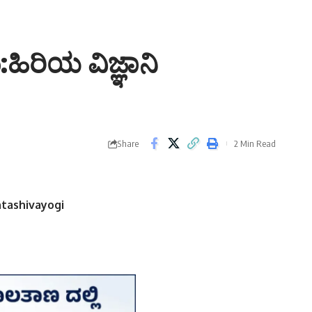
ಹಿರಿಯ ವಿಜ್ಞಾನಿ
Share
2 Min Read
ntashivayogi