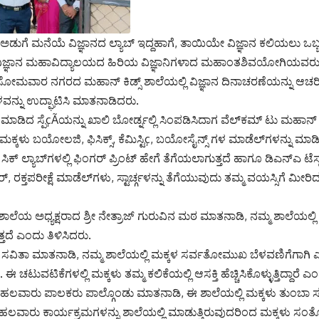
ಗೆ ಅಡುಗೆ ಮನೆಯೆ ವಿಜ್ಞಾನದ ಲ್ಯಾಬ್ ಇದ್ದಹಾಗೆ, ತಾಯಿಯೇ ವಿಜ್ಞಾನ ಕಲಿಯಲು ಒಬ್
ವಿಜ್ಞಾನ ಮಹಾವಿದ್ಯಾಲಯದ ಹಿರಿಯ ವಿಜ್ಞಾನಿಗಳಾದ ಮಹಾಂತಶಿವಯೋಗಿಯವರು
ೋಮವಾರ ನಗರದ ಮಹಾನ್ ಕಿಡ್ಸ್ ಶಾಲೆಯಲ್ಲಿ ವಿಜ್ಞಾನ ದಿನಾಚರಣೆಯನ್ನು ಆಚರ
ವನ್ನು ಉದ್ಘಾಟಿಸಿ ಮಾತನಾಡಿದರು.
ಾಡಿದ ಸ್ಪೆçÃಯನ್ನು ಖಾಲಿ ಬೋರ್ಡ್ನಲ್ಲಿ ಸಿಂಪಡಿಸಿದಾಗ ವೆಲ್‌ಕಮ್ ಟು ಮಹಾನ್
ಮಕ್ಕಳು ಬಯೋಲಜಿ, ಫಿಸಿಕ್ಸ್, ಕೆಮಿಸ್ಟಿç, ಬಯೋಸೈನ್ಸ್ ಗಳ ಮಾಡೆಲ್‌ಗಳನ್ನು ಮಾಡಿ ಪ್ರ
ಕ್ ಲ್ಯಾಬ್‌ಗಳಲ್ಲಿ ಫಿಂಗರ್ ಪ್ರಿಂಟ್ ಹೇಗೆ ತೆಗೆಯಲಾಗುತ್ತದೆ ಹಾಗೂ ಡಿಎನ್‌ಎ ಟೆಸ್ಟ್ ಮತ
ಆರ್, ರಕ್ತಪರೀಕ್ಷೆ ಮಾಡೆಲ್‌ಗಳು, ಸ್ಟಾರ್ಚ್ಗಳನ್ನು ತೆಗೆಯುವುದು ತಮ್ಮ ವಯಸ್ಸಿಗೆ ಮೀರ
ಾಲೆಯ ಅಧ್ಯಕ್ಷರಾದ ಶ್ರೀ ನೇತ್ರಾಜ್ ಗುರುವಿನ ಮಠ ಮಾತನಾಡಿ, ನಮ್ಮ ಶಾಲೆಯಲ್ಲಿ ವಿಜ
ತದೆ ಎಂದು ತಿಳಿಸಿದರು.
ರೀಮತಿ ಸವಿತಾ ಮಾತನಾಡಿ, ನಮ್ಮ ಶಾಲೆಯಲ್ಲಿ ಮಕ್ಕಳ ಸರ್ವತೋಮುಖ ಬೆಳವಣಿಗೆಗಾಗಿ 
. ಈ ಚಟುವಟಿಕೆಗಳಲ್ಲಿ ಮಕ್ಕಳು ತಮ್ಮ ಕಲಿಕೆಯಲ್ಲಿ ಆಸಕ್ತಿ ಹೆಚ್ಚಿಸಿಕೊಳ್ಳುತ್ತಿದ್ದಾರೆ ಎ
ಿ ಹಲವಾರು ಪಾಲಕರು ಪಾಲ್ಗೊಂಡು ಮಾತನಾಡಿ, ಈ ಶಾಲೆಯಲ್ಲಿ ಮಕ್ಕಳು ತುಂಬಾ
ರೆ. ಹಲವಾರು ಕಾರ್ಯಕ್ರಮಗಳನ್ನು ಶಾಲೆಯಲ್ಲಿ ಮಾಡುತ್ತಿರುವುದರಿಂದ ಮಕ್ಕಳು 