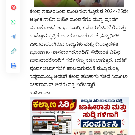
ಕೇಂದ್ರ ಸರ್ಕಾರದಿಂದ ಮಂಡಿಸಲಾಗುತ್ತಿರುವ 2024-25ನೇ
ಆರ್ಥಿಕ ಸಾಲಿನ ಬಜೆಟ್ ಮಂಡನೆಗೂ ಮುನ್ನ ಪೂರ್ವ
ಸಮಾಲೋಚನೆಗಳ ಭಾಗವಾಗಿ, ಸಮಾನ ಬೆಳವಣಿಗೆ ಮತ್ತು
ಉದ್ಯೋಗ ಸೃಷ್ಟಿಗೆ ಅನುಕೂಲವಾಗುವಂತೆ ನಮ್ಮ ನಿಕಟ
ಪಾಲುದಾರರಾಗಿರುವ ರಾಜ್ಯಗಳು ಮತ್ತು ಕೇಂದ್ರಾಡಳಿತ
ಪ್ರದೇಶಗಳು (ಶಾಸಕಾಂಗದೊಂದಿಗೆ) ಸೇರಿದಂತೆ ವಿವಿಧ
ಪಾಲುದಾರರೊಂದಿಗೆ ಸಭೆಗಳನ್ನು ನಡೆಸಲಾಗುತ್ತದೆ. ಬಜೆಟ್
ಪೂರ್ವ ಚರ್ಚಾ ಸಭೆಗೆ ಹಾಜರಾಗುವಂತೆ ಮುಖ್ಯಮಂತ್ರಿ
ಸಿದ್ದರಾಮಯ್ಯ ಅವರಿಗೆ ಕೇಂದ್ರ ಹಣಕಾಸು ಸಚಿವೆ ನಿರ್ಮಲಾ
ಸೀತಾರಾಮನ್ ಅವರು ಪತ್ರ ಬರೆದಿದ್ದಾರೆ.
ಜಾಹೀರಾತು