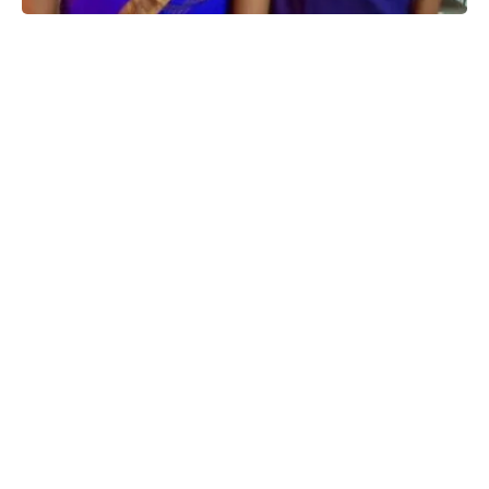
My Kalyan Mahotsava is 26 years old
ಜಾಹೀರಾತು
SHARE