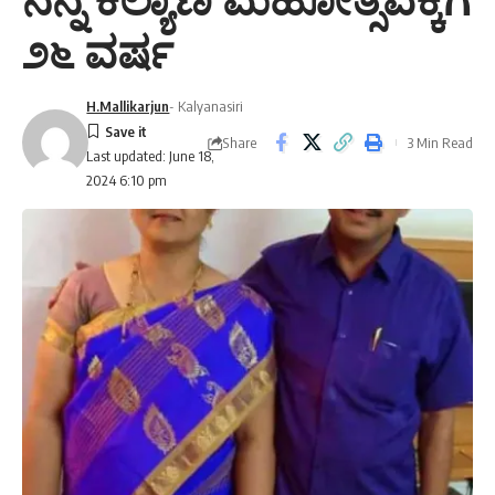
೨೬ ವರ್ಷ
H.Mallikarjun
- Kalyanasiri
Share
3 Min Read
Last updated: June 18,
2024 6:10 pm