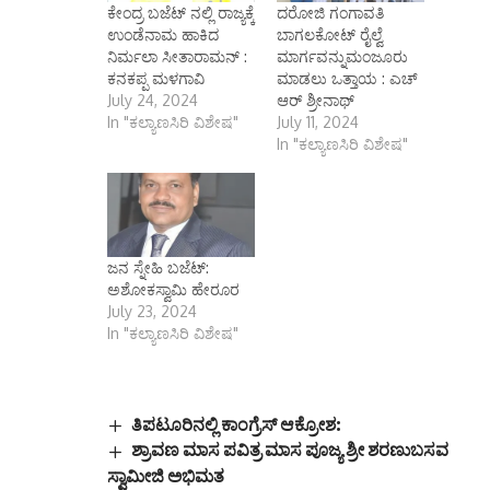
ಕೇಂದ್ರ ಬಜೆಟ್ ನಲ್ಲಿ ರಾಜ್ಯಕ್ಕೆ
ದರೋಜಿ ಗಂಗಾವತಿ
ಉಂಡೆನಾಮ ಹಾಕಿದ
ಬಾಗಲಕೋಟ್ ರೈಲ್ವೆ
ನಿರ್ಮಲಾ ಸೀತಾರಾಮನ್ :
ಮಾರ್ಗವನ್ನುಮಂಜೂರು
ಕನಕಪ್ಪ ಮಳಗಾವಿ
ಮಾಡಲು ಒತ್ತಾಯ : ಎಚ್
July 24, 2024
ಆರ್ ಶ್ರೀನಾಥ್
In "ಕಲ್ಯಾಣಸಿರಿ ವಿಶೇಷ"
July 11, 2024
In "ಕಲ್ಯಾಣಸಿರಿ ವಿಶೇಷ"
ಜನ ಸ್ನೇಹಿ ಬಜೆಟ್:
ಅಶೋಕಸ್ವಾಮಿ ಹೇರೂರ
July 23, 2024
In "ಕಲ್ಯಾಣಸಿರಿ ವಿಶೇಷ"
ತಿಪಟೂರಿನಲ್ಲಿ ಕಾಂಗ್ರೆಸ್ ಆಕ್ರೋಶ:
ಶ್ರಾವಣ ಮಾಸ ಪವಿತ್ರ ಮಾಸ ಪೂಜ್ಯ ಶ್ರೀ ಶರಣುಬಸವ
ಸ್ವಾಮೀಜಿ ಅಭಿಮತ