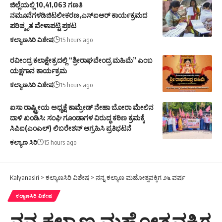
ಜಿಲ್ಲೆಯಲ್ಲಿ 10,41,063 ಗಣತಿ
ನಮೂನೆಗಳಡಿಜಿಟಲೀಕರಣ,ಎಸ್ಐಆರ್ ಕಾರ್ಯಕ್ರಮದ
ಪರಿಷ್ಕೃತ ವೇಳಾಪಟ್ಟಿ ಪ್ರಕಟ
ಕಲ್ಯಾಣಸಿರಿ ವಿಶೇಷ
15 hours ago
ರವೀಂದ್ರ ಕಲಾಕ್ಷೇತ್ರದಲ್ಲಿ “ಶ್ರೀರಾಘವೇಂದ್ರ ಮಹಿಮೆ” ಎಂಬ
ಯಕ್ಷಗಾನ ಕಾರ್ಯಕ್ರಮ
ಕಲ್ಯಾಣಸಿರಿ ವಿಶೇಷ
15 hours ago
ಐಸಾ ರಾಷ್ಟ್ರೀಯ ಅಧ್ಯಕ್ಷೆ ಕಾಮ್ರೇಡ್ ನೇಹಾ ಬೋರಾ ಮೇಲಿನ
ದಾಳಿ ಖಂಡಿಸಿ: ಸಂಘಿ ಗೂಂಡಾಗಳ ವಿರುದ್ಧ ಕಠಿಣ ಕ್ರಮಕ್ಕೆ
ಸಿಪಿಐ(ಎಂಎಲ್) ಲಿಬರೇಶನ್ ಆಗ್ರಹಿಸಿ ಪ್ರತಿಭಟನೆ
ಕಲ್ಯಾಣ ಸಿರಿ
15 hours ago
Kalyanasiri
>
ಕಲ್ಯಾಣಸಿರಿ ವಿಶೇಷ
>
ನನ್ನ ಕಲ್ಯಾಣ ಮಹೋತ್ಸವಕ್ಕಿಗ ೨೬ ವರ್ಷ
ಕಲ್ಯಾಣಸಿರಿ ವಿಶೇಷ
ನನ್ನ ಕಲ್ಯಾಣ ಮಹೋತ್ಸವಕ್ಕಿಗ