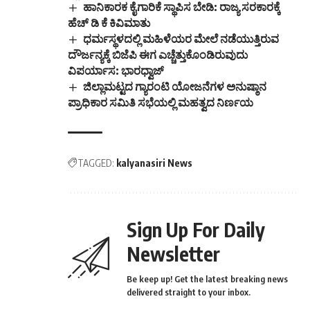
ಹಾನಿಕಾರಕ ಕೈಗಾರಿಕೆ ಸ್ಥಾಪಿಸ ಬೇಡಿ: ರಾಜ್ಯ ಸರಕಾರಕ್ಕೆ
ಹೆಚ್ ಡಿ ಕೆ ಕಿವಿಮಾತು
ಧರ್ಮಸ್ಥಳದಲ್ಲಿ ಮಹಿಳೆಯರ ಮೇಲೆ ನಡೆಯುತ್ತಿರುವ
ದೌರ್ಜನ್ಯಕ್ಕೆ ಬಿಜೆಪಿ ಈಗ ಎಚ್ಚೆತ್ತುಕೊಂಡಿರುವುದು
ವಿಪರ್ಯಾಸ: ಭಾರಧ್ವಾಜ್
ಜಿಲ್ಲಾಮಟ್ಟದ ಗ್ಯಾರಂಟಿ ಯೋಜನೆಗಳ ಅನುಷ್ಠಾನ
ಪ್ರಾಧಿಕಾರ ಸಮಿತಿ ಸಭೆಯಲ್ಲಿ ಮಹತ್ವದ ನಿರ್ಣಯ
TAGGED:
kalyanasiri News
Sign Up For Daily
Newsletter
Be keep up! Get the latest breaking news
delivered straight to your inbox.