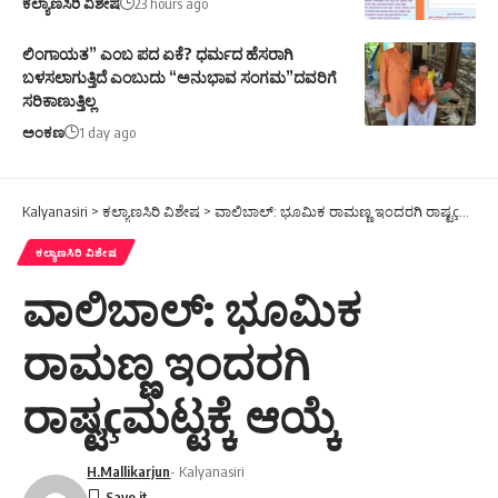
ಕಲ್ಯಾಣಸಿರಿ ವಿಶೇಷ
23 hours ago
ಲಿಂಗಾಯತ” ಎಂಬ ಪದ ಏಕೆ? ಧರ್ಮದ ಹೆಸರಾಗಿ
ಬಳಸಲಾಗುತ್ತಿದೆ ಎಂಬುದು “ಅನುಭಾವ ಸಂಗಮ”ದವರಿಗೆ
ಸರಿಕಾಣುತ್ತಿಲ್ಲ
ಅಂಕಣ
1 day ago
Kalyanasiri
>
ಕಲ್ಯಾಣಸಿರಿ ವಿಶೇಷ
>
ವಾಲಿಬಾಲ್: ಭೂಮಿಕ ರಾಮಣ್ಣ ಇಂದರಗಿ ರಾಷ್ಟçಮಟ್ಟಕ್ಕೆ ಆಯ್ಕೆ
ಕಲ್ಯಾಣಸಿರಿ ವಿಶೇಷ
ವಾಲಿಬಾಲ್: ಭೂಮಿಕ
ರಾಮಣ್ಣ ಇಂದರಗಿ
ರಾಷ್ಟçಮಟ್ಟಕ್ಕೆ ಆಯ್ಕೆ
H.Mallikarjun
- Kalyanasiri