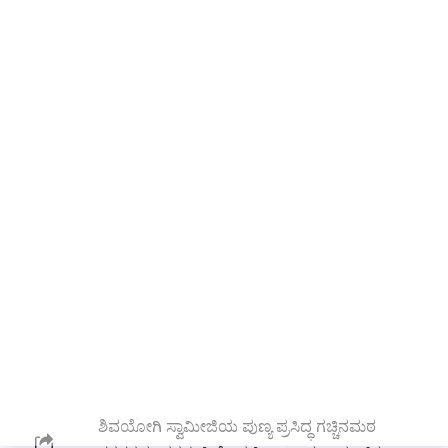
ಜನಿಸಿದ ಪವಿತ್ರಸ್ಥಳ ಪುರಾತನ
ಬೆಳಗಾವಿಯಲ್ಲಿ ಮಹಾರಾಷ್ಟ್ರ ಗಡಿಯಲ್ಲಿ
ಹೊಂದಿಕೊಂಡಿರುವ ಕಿಳೆಗಾವ ಗ್ರಾಮದಲ್ಲಿ ಬಸವಣ್ಣನವರ
ಸುಪ್ರಸಿದ್ಧ ದೇವಾಲಯ ಅಥಣಿ ತಾಲೂಕಿನಲ್ಲಿ ಮಂಗಸೂಳಿ
ಗ್ರಾಮದಲ್ಲಿ ಪ್ರಮುಖ ಧಾರ್ಮಿಕ ಸ್ಥಳ ಮಲ್ಲಯ್ಯನ ಕ್ಷೇತ್ರ
ಕಕಮರಿ ಯಲ್ಲಿ ಶುಕ್ರ ಋಷಿಗಳ ಆಶ್ರಮ. ಅಮ್ಮಾಜಿ
ದೇವಿಯಾಗಿ ಕಮರಿಯಲ್ಲಿ ವಾಸವಾಗಿದ್ದಾಳೆ
ಪುರಾಣ ಪ್ರಸಿದ್ಧ ಕ್ಷೇತ್ರ ಸಪ್ತಸಾಗರ ಉಮ್ಮ ರಾಮೇಶ್ವರ ದೇವರ
ಪುರಾಣ ಪ್ರಸಿದ್ಧ ರಾಮತೀರ್ಥ ಗ್ರಾಮ ಅಥಣಿಯಿಂದ 29
ಕಿಲೋಮೀಟರ್
ಅಥಣಿಯಲ್ಲಿ ಮೋಟಗಿ ಮಠ ಮತ್ತು ಗಚ್ಚಿನಮಠ ಪುರಾತನ
ಮಠ
ಬೆಳಗಾವಿ ಜಿಲ್ಲೆ ಅಥಣಿ ತಾಲೂಕಿನಲ್ಲಿ ಅರಟಾಳ ಗ್ರಾಮದಲ್ಲಿ
ಮಾಲಿಂಗೇಶ್ವರ ದೇವರ ಕ್ಷೇತ್ರ ರಾಜ್ಯ ವಿಶಿಷ್ಟ
ಅಥಣಿ ತಾಲೂಕಿನ ಗಚ್ಚಿನ ಮಠದ ಶ್ರೀ ಮುರುಘೇಂದ್ರ
ಶಿವಯೋಗಿ ಸ್ವಾಮೀಜಿಯ ಪುಣ್ಯ ಪ್ರಸಿದ್ಧ ಗಚ್ಚಿನಮಠ