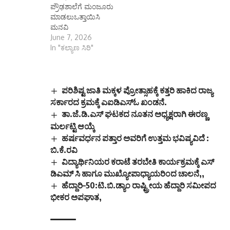
ಪ್ರೌಢಶಾಲೆಗೆ ಮಂಜೂರು
ಮಾಡಲುಒತ್ತಾಯಿಸಿ
ಮನವಿ
June 7, 2026
In "ಕಲ್ಯಾಣ ಸಿರಿ"
ಪರಿಶಿಷ್ಟ ಜಾತಿ ಮಕ್ಕಳ ಪ್ರೋತ್ಸಾಹಕ್ಕೆ ಕತ್ತರಿ ಹಾಕಿದ ರಾಜ್ಯ
ಸರ್ಕಾರದ ಕ್ರಮಕ್ಕೆ ಎಐಡಿಎಸ್‌ಓ ಖಂಡನೆ.
ತಾ.ಜೆ.ಡಿ.ಎಸ್ ಘಟಕದ ನೂತನ ಅಧ್ಯಕ್ಷರಾಗಿ ಈರಣ್ಣ
ಮರ್ಲಟ್ಟಿ ಆಯ್ಕೆ
ಹರ್ಷವರ್ಧನ ಪತ್ತಾರ ಅವರಿಗೆ ಉತ್ತಮ ಭವಿಷ್ಯವಿದೆ :
ಬಿ.ಕೆ.ರವಿ
ವಿದ್ಯಾರ್ಥಿನಿಯರ ಕರಾಟೆ ತರಬೇತಿ ಕಾರ್ಯಕ್ರಮಕ್ಕೆ ಎಸ್
ಡಿಎಮ್ ಸಿ ಹಾಗೂ ಮುಖ್ಯೋಪಾಧ್ಯಾಯರಿಂದ ಚಾಲನೆ,,
ಹೆದ್ದಾರಿ–50:ಟಿ.ಬಿ.ಡ್ಯಾಂ ರಾಷ್ಟ್ರೀಯ ಹೆದ್ದಾರಿ ಸಮೀಪದ
ಭೀಕರ ಅಪಘಾತ,