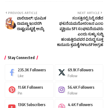
PREVIOUS ARTICLE
NEXT ARTICLE
ವಾಲಿಬಾಲ್: ಭೂಮಿಕ
ಸಂಸತ್ತಿನಲ್ಲಿ ನಿನ್ನೆ ನಡೆದ
ರಾಮಣ್ಣ ಇಂದರಗಿ
ಘಟನೆಯಮನೋರಂಜನ ಎಂಬ
ರಾಷ್ಟçಮಟ್ಟಕ್ಕೆ ಆಯ್ಕೆ
ವ್ಯಕ್ತಿಯು SFI ಸಂಘಟನೆಯವರು
ಎಂದು ಸುಳ್ಳು ಸುದ್ದಿ
ಹಂಚುತ್ತಿರುವವರ ವಿರುದ್ಧ ಸೂಕ್ತ
ಕಾನೂನು ಕ್ರಮಕೈಗಳಲುSFIಆಗ್ರಹ
Stay Connected
235.3K
Followers
69.1K
Followers
Like
Follow
11.6K
Followers
56.4K
Followers
Pin
Follow
136K
Subscribers
4.4K
Followers