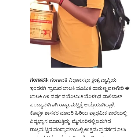
ಗಂಗಾವತಿ
: ಗಂಗಾವತಿ ವಿಧಾನಸಭಾ ಕ್ಷೇತ್ರ ವ್ಯಾಪ್ತಿಯ
ಇಂದರಗಿ ಗ್ರಾಮದ ಬಾಲಕಿ ಭೂಮಿಕ ರಾಮಣ್ಣ ವಣಗೇರಿ ಈ
ಬಾಲಕಿ ೧೪ ವರ್ಷ ವಯೋಮಿತಿಯೊಳಗಿನ ವಾಲಿಬಾಲ್
ಪಂದ್ಯಾವಳಿಗಾಗಿ ರಾಷ್ಟçಮಟ್ಟಕ್ಕೆ ಆಯ್ಕೆಯಾಗಿದ್ದಾಳೆ.
ಕೊಪ್ಪಳ ಶಾಸಕರ ಮಾದರಿ ಹಿರಿಯ ಪ್ರಾಥಮಿಕ ಶಾಲೆಯಲ್ಲಿ
ವಿದ್ಯಭ್ಯಾಸ ಮಾಡುತ್ತಿದ್ದು, ಮೈಸೂರಿನಲ್ಲಿ ಜರುಗಿದ
ರಾಜ್ಯಮಟ್ಟದ ಪಂದ್ಯಾವಳಿಯಲ್ಲಿ ಉತ್ತಮ ಪ್ರದರ್ಶನ ನೀಡಿ