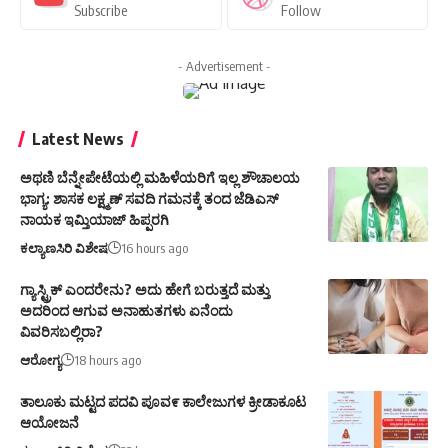
Subscribe
Follow
- Advertisement -
Latest News
ಅಥಣಿ ಬೆನ್ನೇಪೇಟೆಯಲ್ಲಿ ಮಹಿಳೆಯರಿಗೆ ಇಲ್ಲ ಶೌಚಾಲಯ
ಭಾಗ್ಯ: ಶಾಸಕ ಲಕ್ಷ್ಮಣ್ ಸವದಿ ಗಮನಕ್ಕೆ ತಂದ ಜೆಡಿಎಸ್
ನಾಯಕ ಇಮ್ತಿಯಾಜ್ ಹಿಪ್ಪರಗಿ
ಕಲ್ಯಾಣಸಿರಿ ವಿಶೇಷ
16 hours ago
ಗ್ಯಾಸ್ಟ್ರಿಕ್ ಎಂದರೇನು? ಅದು ಹೇಗೆ ಬರುತ್ತದೆ ಮತ್ತು
ಅದರಿಂದ ಆಗುವ ಅನಾಹುತಗಳು ಏನೆಂದು
ವಿವರಿಸಬಲ್ಲಿರಾ?
ಆರೋಗ್ಯ
18 hours ago
ತಾಲೂಕು ಮಟ್ಟದ ಪದವಿ ಪೂವ೯ ಕಾಲೇಜುಗಳ ಕ್ರೀಡಾಕೂಟ
ಆಯೋಜನೆ