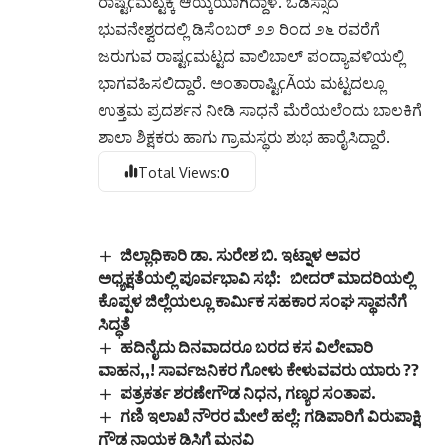
ರಾಷ್ಟçಮಟ್ಟಕ್ಕೆ ಆಯ್ಕೆಯಾಗಿದ್ದಾಳೆ. ಒಡಿಸ್ಸಾದ
ಭುವನೇಶ್ವರದಲ್ಲಿ ಡಿಸೆಂಬರ್ ೨೨ ರಿಂದ ೨೬ ರವರೆಗೆ
ಜರುಗುವ ರಾಷ್ಟçಮಟ್ಟದ ವಾಲಿಬಾಲ್ ಪಂದ್ಯಾವಳಿಯಲ್ಲಿ
ಭಾಗವಹಿಸಲಿದ್ದಾರೆ. ಅಂತಾರಾಷ್ಟಿçÃಯ ಮಟ್ಟದಲ್ಲೂ
ಉತ್ತಮ ಪ್ರದರ್ಶನ ನೀಡಿ ಸಾಧನೆ ಮೆರೆಯಲೆಂದು ಬಾಲಕಿಗೆ
ಶಾಲಾ ಶಿಕ್ಷಕರು ಹಾಗು ಗ್ರಾಮಸ್ಥರು ಶುಭ ಹಾರೈಸಿದ್ದಾರೆ.
Total Views:
0
ಜಿಲ್ಲಾಧಿಕಾರಿ ಡಾ. ಸುರೇಶ ಬಿ. ಇಟ್ನಾಳ ಅವರ
ಅಧ್ಯಕ್ಷತೆಯಲ್ಲಿ ಪೂರ್ವಭಾವಿ ಸಭೆ: ಬೀದರ್ ಮಾದರಿಯಲ್ಲಿ
ಕೊಪ್ಪಳ ಜಿಲ್ಲೆಯಲ್ಲೂ ಕಾರ್ಮಿಕ ಸಹಕಾರ ಸಂಘ ಸ್ಥಾಪನೆಗೆ
ಸಿದ್ಧತೆ
ಹದಿನೈದು ದಿನವಾದರೂ ಬರದ ಕಸ ವಿಲೇವಾರಿ
ವಾಹನ,,! ಸಾರ್ವಜನಿಕರ ಗೋಳು ಕೇಳುವವರು ಯಾರು ??
ಪತ್ರಕರ್ತ ಶರಣೇಗೌಡ ನಿಧನ, ಗಣ್ಯರ ಸಂತಾಪ.
ಗಣಿ ಇಲಾಖೆ ನೌರರ ಮೇಲೆ ಹಲ್ಲೆ: ಗಡಿಪಾರಿಗೆ ವಿರುಪಾಕ್ಷಿ
ಗೌಡ ನಾಯಕ ಡಿಸಿಗೆ ಮನವಿ