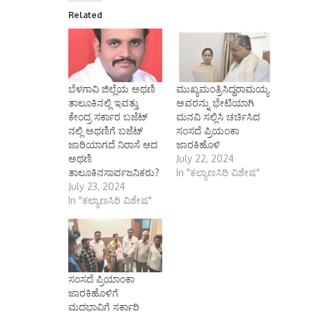
Related
ಬೆಳಗಾವಿ ಜಿಲ್ಲೆಯ ಅಥಣಿ
ಮುಖ್ಯಮಂತ್ರಿಸಿದ್ದರಾಮಯ್ಯ
ತಾಲೂಕಿನಲ್ಲಿ ಇವತ್ತು
ಅವರನ್ನು ಭೇಟಿಯಾಗಿ
ಕೇಂದ್ರ ಸರ್ಕಾರ ಬಜೆಟ್
ಮನವಿ ಸಲ್ಲಿಸಿ ಚರ್ಚಿಸಿದ
ನಲ್ಲಿ ಅಥಣಿಗೆ ಬಜೆಟ್
ಸಂಸದೆ ಪ್ರಿಯಂಕಾ
ಜಾರಿಯಾಗದೆ ನಿರಾಸೆ ಆದ
ಜಾರಕಿಹೊಳಿ
ಅಥಣಿ
July 22, 2024
ತಾಲೂಕಿನಸಾರ್ವಜನಿಕರು?
In "ಕಲ್ಯಾಣಸಿರಿ ವಿಶೇಷ"
July 23, 2024
In "ಕಲ್ಯಾಣಸಿರಿ ವಿಶೇಷ"
ಸಂಸದೆ ಪ್ರಿಯಾಂಕಾ
ಜಾರಕಿಹೊಳಿಗೆ
ಮದಭಾವಿಗೆ ಸರ್ಕಾರಿ