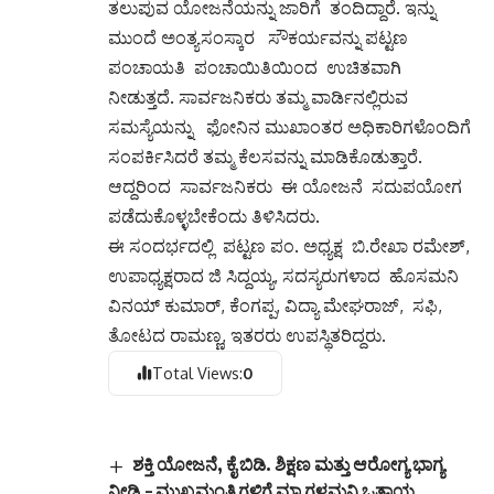
ತಲುಪುವ ಯೋಜನೆಯನ್ನು ಜಾರಿಗೆ ತಂದಿದ್ದಾರೆ. ಇನ್ನು
ಮುಂದೆ ಅಂತ್ಯಸಂಸ್ಕಾರ ಸೌಕರ್ಯವನ್ನು ಪಟ್ಟಣ
ಪಂಚಾಯತಿ ಪಂಚಾಯಿತಿಯಿಂದ ಉಚಿತವಾಗಿ
ನೀಡುತ್ತದೆ. ಸಾರ್ವಜನಿಕರು ತಮ್ಮ ವಾರ್ಡಿನಲ್ಲಿರುವ
ಸಮಸ್ಯೆಯನ್ನು ಫೋನಿನ ಮುಖಾಂತರ ಅಧಿಕಾರಿಗಳೊಂದಿಗೆ
ಸಂಪರ್ಕಿಸಿದರೆ ತಮ್ಮ ಕೆಲಸವನ್ನು ಮಾಡಿಕೊಡುತ್ತಾರೆ.
ಆದ್ದರಿಂದ ಸಾರ್ವಜನಿಕರು ಈ ಯೋಜನೆ ಸದುಪಯೋಗ
ಪಡೆದುಕೊಳ್ಳಬೇಕೆಂದು ತಿಳಿಸಿದರು.
ಈ ಸಂದರ್ಭದಲ್ಲಿ ಪಟ್ಟಣ ಪಂ. ಅಧ್ಯಕ್ಷ ಬಿ.ರೇಖಾ ರಮೇಶ್,
ಉಪಾಧ್ಯಕ್ಷರಾದ ಜಿ ಸಿದ್ದಯ್ಯ, ಸದಸ್ಯರುಗಳಾದ ಹೊಸಮನಿ
ವಿನಯ್ ಕುಮಾರ್, ಕೆಂಗಪ್ಪ, ವಿದ್ಯಾ ಮೇಘರಾಜ್, ಸಫಿ,
ತೋಟದ ರಾಮಣ್ಣ, ಇತರರು ಉಪಸ್ಥಿತರಿದ್ದರು.
Total Views:
0
ಶಕ್ತಿ ಯೋಜನೆ, ಕೈ ಬಿಡಿ. ಶಿಕ್ಷಣ ಮತ್ತು ಆರೋಗ್ಯ ಭಾಗ್ಯ
ನೀಡಿ.– ಮುಖ್ಯಮಂತ್ರಿಗಳಿಗೆ ಮ್ಯಾಗಳಮನಿ ಒತ್ತಾಯ.