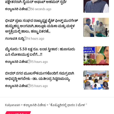
ಪಕ್ಷೇತರರಾಗಿ ಸೈಯದ್ ಅಫಾಖ್ ಅಹಮದ್ ಸ್ಪರ್ಧೆ
ಕಲ್ಯಾಣಸಿರಿ ವಿಶೇಷ
56 seconds ago
ಭೀಮ್ ಪ್ರಜಾ ಸಂಘದ ರಾಜ್ಯಾಧ್ಯಕ್ಷ ವೈಟ್ ಫೀಲ್ಡ್ ಮುರಗೇಶ್
ಹುಟ್ಟುಹಬ್ಬ ಅಂಗವಾಗಿ,ತಾಲ್ಲೂಕು ಮಹಿಳಾ ಮತ್ತು ಮಕ್ಕಳ
ಆಸ್ಪತ್ರೆಯಲ್ಲಿ ಹಾಲು, ಹಣ್ಣು ವಿತರಣೆ,,
ಗಂಗಾವತಿ ಸುದ್ದಿ
14 hours ago
ಮೈಸೂರು: 5.50 ಲಕ್ಷ ರೂ. ಲಂಚ ಸ್ವೀಕಾರ : ಹುಣಸೂರು
ಎಸಿ ಲೋಕಾಯುಕ್ತ ಬಲೆಗೆ…!!
ಕಲ್ಯಾಣಸಿರಿ ವಿಶೇಷ
15 hours ago
ಬೀದರ್ ನಗರ ಮೂಲಸೌಕರ್ಯಗಳೊಂದಿಗೆ ಸಮಗ್ರವಾಗಿ
ಅಭಿವೃದ್ಧಿ ಆಗಬೇಕು -ಡಾ. ಯತೀಂದ್ರ ಸಿದ್ದರಾಮಯ್ಯ.
ಕಲ್ಯಾಣಸಿರಿ ವಿಶೇಷ
15 hours ago
Kalyanasiri
>
ಕಲ್ಯಾಣಸಿರಿ ವಿಶೇಷ
>
“ಕೊಟ್ಟೂರಿನಲ್ಲಿ ಫಾರಂ 3 ಮೇಳ “