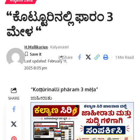
ಕಲ್ಯಾಣಸಿರಿ ವಿಶೇಷ
“ಕೊಟ್ಟೂರಿನಲ್ಲಿ ಫಾರಂ 3
ಮೇಳ “
H.Mallikarjun
- Kalyanasiri
Share
1 Min Read
Last updated: February 11,
2025 8:05 pm
“Koṭṭūrinalli phāraṁ 3 mēḷa”
ಜಾಹೀರಾತು
SHARE