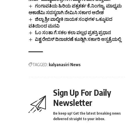
ಗಂಗಾವತಿಯ ಹಿರಿಯ ಪತ್ರಕರ್ತ ಕೆ.ನಿಂಗಜ್ಜ. ಮಾಧ್ಯಮ
ಅಕಾಡೆಮಿ ಸದಸ್ಯರಾಗಿ‌ ನೇಮಿಸಿ ಸರ್ಕಾರ ಆದೇಶ
ಜಿಲ್ಲಾ ಶ್ರೀ ವಾಲ್ಮೀಕಿ ನಾಯಕ ಸಂಘಗಳ ಒಕ್ಕೂಟದ
ವತಿಯಿಂದ ಮನವಿ
ಓಂ ಸಂತಾ ಗೆ ಸಕಲ ಕಲಾ ವಲ್ಲಭ ಪ್ರಶಸ್ತಿ ಪ್ರಧಾನ
ವಿಶ್ವ ರೇಬಿಸ್ ದಿನಾಚರಣೆ ಕೂಡ್ಲಿಗಿ ಸರ್ಕಾರಿ ಆಸ್ಪತ್ರೆಯಲ್ಲಿ
TAGGED:
kalyanasiri News
Sign Up For Daily
Newsletter
Be keep up! Get the latest breaking news
delivered straight to your inbox.