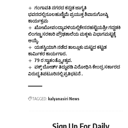
ಗಂಗಾವತಿ ನಗರದ ಕನ್ನಡ ಜಾಗೃತಿ
ಭವನದಲ್ಲಿನೂಲಹುಣ್ಣಿಮೆ ಪ್ರಯುಕ್ತ ಶಿವಾನುಗೋಷ್ಠಿ
ಕಾರ್ಯಕ್ರಮ
ಖೋಖೋಪಂದ್ಯಾವಳಿಯಲ್ಲಿಕೇಸರಹಟ್ಟಿಯಶ್ರೀ ಗದ್ದಡಕಿ
ಲಿಂಗಣ್ಣ ಸರಕಾರಿ ಪ್ರೌಢಶಾಲೆಯ ಮಕ್ಕಳು ವಿಭಾಗಮಟ್ಟಕ್ಕೆ
ಆಯ್ಕೆ.
ಯಶಸ್ವಿಯಾಗಿ ನಡೆದ ತಾಲ್ಲೂಕು ಮಟ್ಟದ ಕಟ್ಟಡ
ಕಾರ್ಮಿಕರ ಕಾರ್ಯಗಾರ.
79 ರ ಸ್ವಾತಂತ್ರ್ಯೋತ್ಸವ.
ವಕ್ಕ್ ಬೋರ್ಡ್ ತಿದ್ದುಪಡಿ ವಿರೋಧಿಸಿ ಕೇಂದ್ರ ಸರ್ಕಾರದ
ವಿರುದ್ಧ ತಿಪಟೂರಿನಲ್ಲಿ ಪ್ರತಿಭಟನೆ .
TAGGED:
kalyanasiri News
Sign Up For Daily