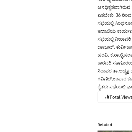
ಆನಧಿಕೃತವಾಗಿರುವ ಪ
ಎತಬೇಕು. 36 ರಿಂದ
ಸಭೆಯಲ್ಲಿ ಸಿಂಧನೂರ
ಇಲಾಖೆಯ ಕಾರ್ಯಪ
ಸಭೆಯಲ್ಲಿ ನೀರಾವರ
ದಾವೂದ್, ತುರ್ವಿ
ಹರವಿ, ಕ.ರಾ.ರೈ.ಸ
ಕಾರಬರಿ,ಸೂಗೂರಯ್ಯಸ
ಸಿರಾವರ ತಾ.ಅಧ್ಯಕ್ಷ
ಗವಿಗಟ್,ಉಪಾರ ಬಸವ
ರೈತರು ಸಭೆಯಲ್ಲಿ ಭ
Total Views
Related