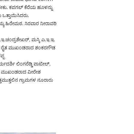
ಬೇಕು. ಕಪಗಲ್ ಕೆರೆಯ ಹೂಳನ್ನು
 ಒತ್ತಾಯಿಸಿದರು.
ರಯ್ಯ ಹಿರೇಮಠ. ಸಿರವಾರ ನೀರಾವರಿ
.ಚಂದ್ರಶೇಖರ್, ಮಸ್ಕಿ ಎ.ಇ.ಇ.
ಾಗೂ ರೈತ ಮುಖಂಡರಾದ ಶಂಕರಗೌಡ
ಪ್ಪ
ಯದರ್ಶಿ ಲಿಂಗರೆಡ್ಡಿ ಪಾಟೀಲ್,
್ ರೈತ ಮುಖಂಡರಾದ ವೀರೇಶ
ತಮುತ್ತಲಿನ ಗ್ರಾಮಗಳ ನೂರಾರು