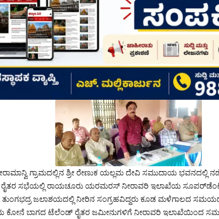
ೀರಾಮಾನ್ವಿ ಗ್ರಾಮದಲ್ಲಿನ ಶ್ರೀ ರೇಣುಕ ಯಲ್ಲಮ ದೇವಿ ಸಮುದಾಯ ಭವನದಲ್ಲಿ ನ
 ರೈತರ ಸಭೆಯಲ್ಲಿ ರಾಯಚೂರು ಯರಮರಸ್ ನೀರಾವರಿ ಇಲಾಖೆಯ ಸೂಪರ್‌ಡೆಂ
ತುಂಗಭದ್ರ ಜಲಾಶಯದಲ್ಲಿ ನೀರಿನ ಸಂಗ್ರಹವಿದ್ದರು ಕೂಡ ಮಳೆಗಾಲದ ಸಮಯದಲ
 ಕೋನೆ ಬಾಗದ ಟೆಲೆಂಡ್ ರೈತರ ಜಮೀನುಗಳಿಗೆ ನೀರಾವರಿ ಇಲಾಖೆಯಿಂದ ಸಮರ್