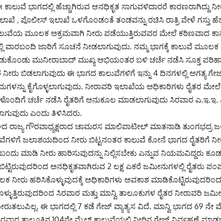
ಈ ಕಾಲುವೆ ಭಾಗದಲ್ಲಿ ಹೆಚ್ಚಾಗಿರುವ ಆನಧಿಕೃತ ಸಾಗುವಳಿದಾರರೆ ಕಾರಣರಾಗಿದ್ದು 
 , ಪೊಲೀಸ್ ಇಲಾಖೆ ಒಳಗೊಂಡಂತೆ ತಂಡವನ್ನು ರಚಿಸಿ ರಾತ್ರಿ ವೇಳೆ ಗಸ್ತು ಹೆಚ್
ಕಾಲುವೆಯ ಮೂಲಕ ಅಕ್ರಮವಾಗಿ ನೀರು ಪಡೆಯುತ್ತಿರುವವರ ಮೇಲೆ ಕಠಿಣವಾದ ಕಾನ
್ಲಿ ವಾರಬಂದಿ ಜಾರಿಗೆ ಸೂಚನೆ ನೀಡಲಾಗುವುದು. ನಮ್ಮ ಭಾಗಕ್ಕೆ ಕಾಲುವೆ ಮೂಲಕ ನ
ಡುಕೊಂಡು ಮುನೀರಾಬಾದ್ ಮುಖ್ಯ ಅಭಿಯಂತರ ಬಳಿ ಚರ್ಚೆ ನಡೆಸಿ ಸೂಕ್ತ ಪರಿಹಾ
ಾರ ನೀರು ಬಿಡಲಾಗುವುದು ಈ ಭಾಗದ ಕಾಲುವೆಗಳಿಗೆ ಇನ್ನು 4 ದಿನಗಳಲ್ಲಿ ಅಗತ್ಯ ಗೇಜ
್ರಮಗಳನ್ನು ಕೈಗೊಳ್ಳಲಾಗುವುದು. ನೀರಾವರಿ ಇಲಾಖೆಯ ಅಧಿಕಾರಿಗಳು ರೈತರ ಮೇಲೆ
ಳೊಂದಿಗೆ ಚರ್ಚೆ ನಡೆಸಿ ರೈತರಿಗೆ ಅನುಕೂಲ ಮಾಡಲಾಗುವುದು ಸಿರವಾರ ಎ.ಇ.ಇ. 
ಸಲಾಗುವುದು ಎಂದು ತಿಳಿಸಿದರು.
ಘದ ರಾಜ್ಯ ಗೌರವಾಧ್ಯಕ್ಷರಾದ ಚಾಮರಸ ಮಾಲಿಪಾಟೀಲ್ ಮಾತನಾಡಿ ತುಂಗಭದ್ರ
ೆಗಳಿಗೆ ಜಲಾಶಯದಿಂದ ನೀರು ಬಿಟ್ಟನಂತರ ಕಾಲುವೆ ಕೋನೆ ಭಾಗದ ರೈತರಿಗೆ ನ
ಂದು ಮಾಡಿ ನೀರು ಹಾರಿಸುವುದನ್ನು ನಿಲ್ಲಿಸಬೇಕು ಎನ್ನುವ ನಿಯಮವಿದ್ದರು ಕೂ
 ಬಿಟ್ಟಿರುವುದರಿಂದ ಅನಧಿಕೃತವಾಗಿರುವ 2 ಲಕ್ಷ ಎಕರೆ ಜಮೀನುಗಳಲ್ಲಿ ರೈತರು ಪ
ೂಲಕ ನೀರು ಹರಿಸಿಕೊಳ್ಳುವುದಕ್ಕೆ ಅಧಿಕಾರಿಗಳು ಅವಕಾಶ ಮಾಡಿಕೊಟ್ಟಿರುವುದರಿಂದ 7
ಳ್ಳುತ್ತಿರುವುದರಿಂದ ಸಿರವಾರ ಮತ್ತು ಮಾನ್ವಿ ತಾಲೂಕುಗಳ ರೈತರ ನೀರಾವರಿ ಜಮೀನ
ತಲುಪಿಲ್ಲ. ಈ ಭಾಗದಲ್ಲಿ 7 ಕಡೆ ಗೇಜ್ ವ್ಯಾತ್ಯಸ ವಿದೆ. ಮಾನ್ವಿ ಭಾಗದ 69 ನೇ ಮ
ಸಿರವಾರ ತಾಲೂಕಿನ 104ನೇ ಮೈಲ್ ಕಾಲುವೆಯಲ್ಲಿ ನೀರಿನ ಗೇಜ್ ನಿರ್ವಹಣೆ ಮಾಡಬೇ