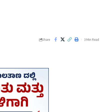
Share
3 Min Read