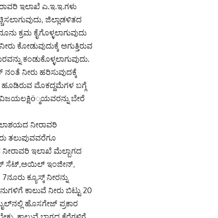
ನೀರಾವರಿ ಇಲಾಖೆ ಎ.ಇ.ಇ.ಗಳು
ಚಿಸಲಾಗುವುದು, ಜಿಲ್ಲಾಡಳಿತದ
ೂನು ಕ್ರಮ ಕೈಗೊಳ್ಳಲಾಗುವುದು
ೀರು ಕೋಡುವುದುಕ್ಕೆ ಅಗುತ್ತಿರುವ
ರವನ್ನು ಕಂಡುಕೊಳ್ಳಲಾಗುವುದು.
್ ನಂತೆ ನೀರು ಹರಿಸುವುದಕ್ಕೆ
 ಹೂಡಿರುವ ಮೊಕದ್ದಮೆಗಳ ಬಗ್ಗೆ
ವಿಜಯಲಕ್ಷಿö್ಮಯವರನ್ನು ಬೇರೆ
 ಜಲಾಶಯದ ನೀರಾವರಿ
ೀರು ತಲುಪುವವರೆಗೂ
ಡ ನೀರಾವರಿ ಇಲಾಖೆ ಮೆಲ್ಬಾಗದ
ಂಪ್ ಸೆಟ್,ಅಯಿಲ್ ಇಂಜೀನ್,
ನೂರು ಕ್ಯೂಸ್ಕ್ ನೀರನ್ನು
ುಗಳಿಗೆ ಕಾಲುವೆ ನೀರು ಬಿಟ್ಟು 20
ೈಲ್‌ನಲ್ಲಿ ಹೊಸಗೇಜ್ ಪ್ರಕಾರ
ಕು. ಕಾಲುವೆ ಭಾಗದ ಕೆರೆಗಳಿಗೆ