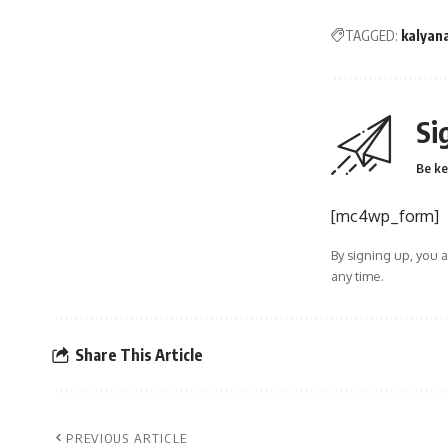
TAGGED:
kalyan
Si
Be ke
[mc4wp_form]
By signing up, you 
any time.
Share This Article
PREVIOUS ARTICLE