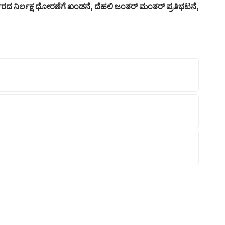
ಕಾರದ ನಿರ್ಲಕ್ಷ ಧೋರಣೆಗೆ ಖಂಡನೆ, ದೆಹಲಿ ಜಂತರ್ ಮಂತರ್ ಪ್ರತಿಭಟನೆ,