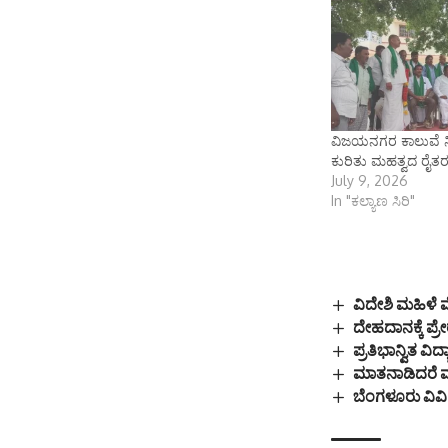
ವಿಜಯನಗರ ಕಾಲುವೆ ನ
ಕುರಿತು ಮಹತ್ವದ ರೈತರ
July 9, 2026
In "ಕಲ್ಯಾಣ ಸಿರಿ"
ವಿದೇಶಿ ಮಹಿಳೆ 
ದೇಹದಾನಕ್ಕೆ ಪ್ರ
ಪ್ರತಿಭಾನ್ವಿತ 
ಮಾತನಾಡಿದರೆ 
ಬೆಂಗಳೂರು ವಿವ