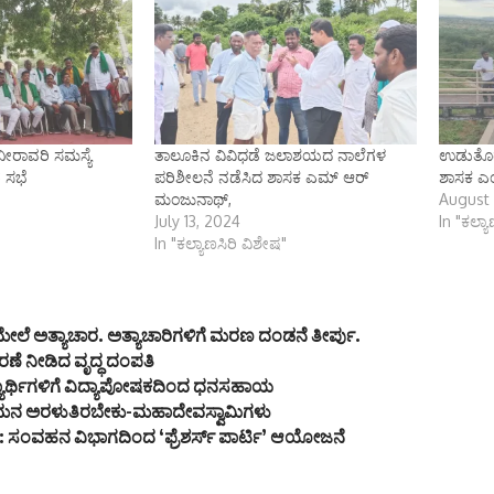
ೀರಾವರಿ ಸಮಸ್ಯೆ
ತಾಲೂಕಿನ ವಿವಿಧಡೆ ಜಲಾಶಯದ ನಾಲೆಗಳ
ಉಡುತೊರೆ 
 ಸಭೆ
ಪರಿಶೀಲನೆ ನಡೆಸಿದ ಶಾಸಕ ಎಮ್ ಆರ್
ಶಾಸಕ ಎ
ಮಂಜುನಾಥ್,
August 
July 13, 2024
In "ಕಲ್ಯ
In "ಕಲ್ಯಾಣಸಿರಿ ವಿಶೇಷ"
ಮೇಲೆ ಅತ್ಯಾಚಾರ. ಅತ್ಯಾಚಾರಿಗಳಿಗೆ ಮರಣ ದಂಡನೆ ತೀರ್ಪು.
ೇರಣೆ ನೀಡಿದ ವೃದ್ಧ ದಂಪತಿ
ವಿದ್ಯಾರ್ಥಿಗಳಿಗೆ ವಿದ್ಯಾಪೋಷಕದಿಂದ ಧನಸಹಾಯ
ಮನ ಅರಳುತಿರಬೇಕು-ಮಹಾದೇವಸ್ವಾಮಿಗಳು
ಿ: ಸಂವಹನ ವಿಭಾಗದಿಂದ ‘ಫ್ರೆಶರ್ಸ್ ಪಾರ್ಟಿ’ ಆಯೋಜನೆ