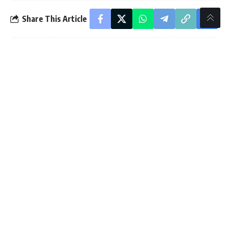
Share This Article
PREVIOUS ARTICLE
NEXT ARTICLE
ಭಾರತೀಯ ವೈದ್ಯಕೀಯ ಸಂಘದಿಂದ
ಮುಂಗಾರು ಹಂಗಾಮಿನ ಕೃಷಿ
ವೈದ್ಯರ ದಿನ ಆಚರಣೆ ; ರೋಗಿಗಳ
ಇಲಾಖೆಯ ದ್ವೆಮಾಸಿಕಕಾರ್ಯಾಗಾರ
ಆರೈಕೆಯಲ್ಲಿ ವೈದ್ಯರ ಪಾತ್ರ ಅನನ್ಯ –
ಡಾ.ಸಿ.ಎನ್.ಮಂಜುನಾಥ್
- Advertisement -
//
W
e influence 20 million users and is the number one
business and technology news network on the planet