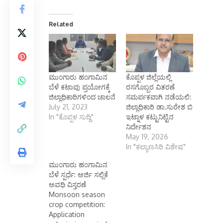
Related
ಮುಂಗಾರು ಹಂಗಾಮಿನ
ಕೊಪ್ಪಳ ಜಿಲ್ಲೆಯಲ್ಲಿ
ಬೆಳೆ ಕಟಾವು ಪ್ರಯೋಗಕ್ಕೆ
ರಸಗೊಬ್ಬರ ವಿತರಣೆ
ಜಿಲ್ಲಾಧಿಕಾರಿಗಳಿಂದ ಚಾಲನೆ
ಸಮರ್ಪಕವಾಗಿ ನಡೆಯಲಿ:
July 21, 2023
ಜಿಲ್ಲಾಧಿಕಾರಿ ಡಾ.ಸುರೇಶ ಬಿ
In "ಕೊಪ್ಪಳ ಸುದ್ದಿ"
ಇಟ್ನಾಳ ಕಟ್ಟುನಿಟ್ಟಿನ
ನಿರ್ದೇಶನ
May 19, 2026
In "ಕಲ್ಯಾಣಸಿರಿ ವಿಶೇಷ"
ಮುಂಗಾರು ಹಂಗಾಮಿನ
ಬೆಳೆ ಸ್ಪರ್ಧೆ: ಅರ್ಜಿ ಸಲ್ಲಿಕೆ
ಅವಧಿ ವಿಸ್ತರಣೆ
Monsoon season
crop competition:
Application