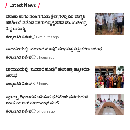
Latest News
ವರುಣಾ ಹಾಗೂ ನಂಜನಗೂಡು ಕ್ಷೇತ್ರಗಳಲ್ಲಿ ಬರ ಪರಿಸ್ಥಿತಿ
ಪರಿಶೀಲನೆ ನಡೆಸಿದ ನಗರಾಭಿವೃದ್ಧಿ ಸಚಿವ ಡಾ. ಯತೀಂದ್ರ
ಸಿದ್ದರಾಮಯ್ಯ
ಕಲ್ಯಾಣಸಿರಿ ವಿಶೇಷ
36 minutes ago
ಬಾದಾಮಿಯಲ್ಲಿ “ಮಂದಾರ ಹೂವು” ಚಲನಚಿತ್ರ ಚಿತ್ರೀಕರಣ ಆರಂಭ
ಕಲ್ಯಾಣಸಿರಿ ವಿಶೇಷ
15 hours ago
ಬಾದಾಮಿಯಲ್ಲಿ “ಮಂದಾರ ಹೂವು” ಚಲನಚಿತ್ರ ಚಿತ್ರೀಕರಣ
ಆರಂಭ
ಕಲ್ಯಾಣಸಿರಿ ವಿಶೇಷ
15 hours ago
ಸ್ವಾತಂತ್ರ್ಯ ದಿನಾಚರಣೆ ಅಹಿತಕರ ಘಟನೆಗಳು ನಡೆಯದಂತೆ
ಶಾಸಕ ಎಂ ಆರ್ ಮಂಜುನಾಥ್ ಸಲಹೆ
ಕಲ್ಯಾಣಸಿರಿ ವಿಶೇಷ
16 hours ago