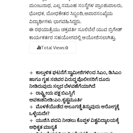
ಮಂಜುನಾಥ, ಎಲ್ಲ ಸಮೂಹ ಸಂಸ್ಥೆಗಳ ಪ್ರಾಂಶುಪಾಲರು,
ಭೋಧಕ, ಬೋಧಕೇತರ ಸಿಬ್ಬಂದಿ,ಅಪಾರಸಂಖ್ಯೆಯ
ವಿದ್ಯಾರ್ಥಿಗಳು ಭಾಗವಹಿಸಿದ್ದರು.
ಈ ರಥಯಾತ್ರೆಯು ಚಕ್ರವರ್ತಿ ಸೂಲಿಬೆಲೆ ಯುವ ಬ್ರಿಗೇಡ್
ಕಾರ್ಯಕರ್ತರ ಸಹಯೋಗದಲ್ಲಿ ಆಯೋಜಿಸಲಾಗಿತ್ತು.
Total Views:
0
ಕಾಲ್ತುಳಿತ ಘಟನೆಗೆ ಸ್ವಾಮೀಜಿಗಳಿಂದ ಸಿಎಂ, ಡಿಸಿಎಂ
ಹಾಗೂ ಗೃಹ ಸಚಿವರ ವಿರುದ್ಧ ಪೊಲೀಸರಿಗೆ ದೂರು
ನೀಡಿರುವುದು ಸಲ್ಲದ ಬೆಳವಣೆಗೆಯಾಗಿದೆ
ರಾಷ್ಟ್ರೀಯ ಪಕ್ಷ ಬಿಎಸ್ಪಿಗೆ
ಅವಕಾಶನೀಡಿ:ಎಂ.ಕೃಷ್ಣಮೂರ್ತಿ
ಮೊಳಕೆಯೊಡೆದ ಆಲೂಗಡ್ಡೆ ತಿನ್ನುವುದು ಆರೋಗ್ಯಕ್ಕೆ
ಒಳ್ಳೆಯದೇ?
ಯುಜಿಸಿ ಪದವಿ ನೀಡಲು ಕೊಪ್ಪಳ ವಿಶ್ವವಿದ್ಯಾಲಯಕ್ಕೆ
ಅಧಿಕೃತ ಮಾನ್ಯತೆ