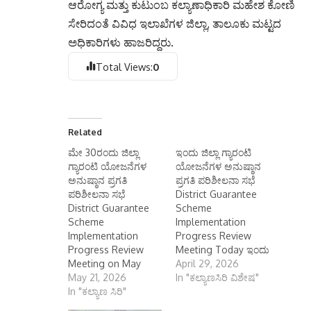
ಆರೋಗ್ಯ ಮತ್ತು ಕುಟುಂಬ ಕಲ್ಯಾಣಾಧಿಕಾರಿ ಮಹೇಶ ಕೋಣಿ
ಸೇರಿದಂತೆ ವಿವಿಧ ಇಲಾಖೆಗಳ ಜಿಲ್ಲಾ, ತಾಲೂಕು ಮಟ್ಟದ
ಅಧಿಕಾರಿಗಳು ಹಾಜರಿದ್ದರು.
Total Views:
0
Related
ಮೇ 30ರಂದು ಜಿಲ್ಲಾ
ಇಂದು ಜಿಲ್ಲಾ ಗ್ಯಾರಂಟಿ
ಗ್ಯಾರಂಟಿ ಯೋಜನೆಗಳ
ಯೋಜನೆಗಳ ಅನುಷ್ಠಾನ
ಅನುಷ್ಠಾನ ಪ್ರಗತಿ
ಪ್ರಗತಿ ಪರಿಶೀಲನಾ ಸಭೆ
ಪರಿಶೀಲನಾ ಸಭೆ
District Guarantee
District Guarantee
Scheme
Scheme
Implementation
Implementation
Progress Review
Progress Review
Meeting Today ಇಂದು
Meeting on May
ಜಿಲ್ಲಾ ಗ್ಯಾರಂಟಿ
April 29, 2026
30th ಮೇ 30ರಂದು ಜಿಲ್ಲಾ
May 21, 2026
ಯೋಜನೆಗಳ ಅನುಷ್ಠಾನ
In "ಕಲ್ಯಾಣಸಿರಿ ವಿಶೇಷ"
ಗ್ಯಾರಂಟಿ ಯೋಜನೆಗಳ
In "ಕಲ್ಯಾಣ ಸಿರಿ"
ಪ್ರಗತಿ ಪರಿಶೀಲನಾ ಸಭೆ
ಅನುಷ್ಠಾನ ಪ್ರಗತಿ
ಕೊಪ್ಪಳ ಏಪ್ರಿಲ್ 29