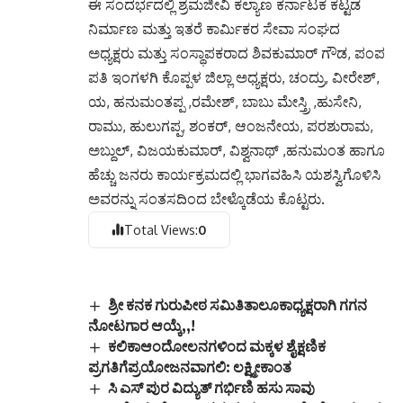
ಈ ಸಂದರ್ಭದಲ್ಲಿ ಶ್ರಮಜೀವಿ ಕಲ್ಯಾಣ ಕರ್ನಾಟಕ ಕಟ್ಟಡ
ನಿರ್ಮಾಣ ಮತ್ತು ಇತರೆ ಕಾರ್ಮಿಕರ ಸೇವಾ ಸಂಘದ
ಅಧ್ಯಕ್ಷರು ಮತ್ತು ಸಂಸ್ಥಾಪಕರಾದ ಶಿವಕುಮಾರ್ ಗೌಡ, ಪಂಪ
ಪತಿ ಇಂಗಳಗಿ ಕೊಪ್ಪಳ ಜಿಲ್ಲಾ ಅಧ್ಯಕ್ಷರು, ಚಂದ್ರು, ವೀರೇಶ್,
ಯ, ಹನುಮಂತಪ್ಪ ,ರಮೇಶ್, ಬಾಬು ಮೇಸ್ತ್ರಿ ,ಹುಸೇನಿ,
ರಾಮು, ಹುಲುಗಪ್ಪ, ಶಂಕರ್, ಆಂಜನೇಯ, ಪರಶುರಾಮ,
ಅಬ್ದುಲ್, ವಿಜಯಕುಮಾರ್, ವಿಶ್ವನಾಥ್ ,ಹನುಮಂತ ಹಾಗೂ
ಹೆಚ್ಚು ಜನರು ಕಾರ್ಯಕ್ರಮದಲ್ಲಿ ಭಾಗವಹಿಸಿ ಯಶಸ್ವಿಗೊಳಿಸಿ
ಅವರನ್ನು ಸಂತಸದಿಂದ ಬೇಳ್ಕೊಡೆಯ ಕೊಟ್ಟರು.
Total Views:
0
ಶ್ರೀ ಕನಕ ಗುರುಪೀಠ ಸಮಿತಿತಾಲೂಕಾಧ್ಯಕ್ಷರಾಗಿ ಗಗನ
ನೋಟಗಾರ ಆಯ್ಕೆ,,!
ಕಲಿಕಾಆಂದೋಲನಗಳಿಂದ ಮಕ್ಕಳ ಶೈಕ್ಷಣಿಕ
ಪ್ರಗತಿಗೆಪ್ರಯೋಜನವಾಗಲಿ: ಲಕ್ಷ್ಮೀಕಾಂತ
ಸಿ ಎಸ್ ಪುರ ವಿದ್ಯುತ್ ಗರ್ಭಿಣಿ ಹಸು ಸಾವು