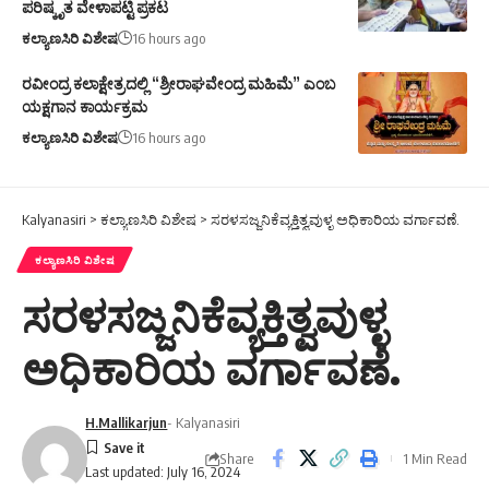
ಪರಿಷ್ಕೃತ ವೇಳಾಪಟ್ಟಿ ಪ್ರಕಟ
ಕಲ್ಯಾಣಸಿರಿ ವಿಶೇಷ
16 hours ago
ರವೀಂದ್ರ ಕಲಾಕ್ಷೇತ್ರದಲ್ಲಿ “ಶ್ರೀರಾಘವೇಂದ್ರ ಮಹಿಮೆ” ಎಂಬ
ಯಕ್ಷಗಾನ ಕಾರ್ಯಕ್ರಮ
ಕಲ್ಯಾಣಸಿರಿ ವಿಶೇಷ
16 hours ago
Kalyanasiri
>
ಕಲ್ಯಾಣಸಿರಿ ವಿಶೇಷ
>
ಸರಳಸಜ್ಜನಿಕೆವ್ಯಕ್ತಿತ್ವವುಳ್ಳ ಅಧಿಕಾರಿಯ ವರ್ಗಾವಣೆ.
ಕಲ್ಯಾಣಸಿರಿ ವಿಶೇಷ
ಸರಳಸಜ್ಜನಿಕೆವ್ಯಕ್ತಿತ್ವವುಳ್ಳ
ಅಧಿಕಾರಿಯ ವರ್ಗಾವಣೆ.
H.Mallikarjun
- Kalyanasiri
Share
1 Min Read
Last updated: July 16, 2024