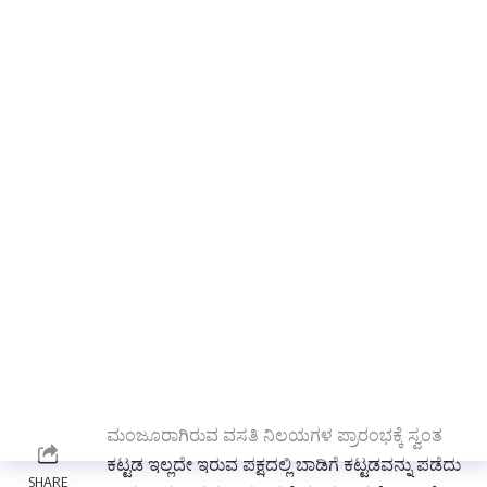
ವಿವಿಧ ಇಲಾಖೆಗಳ ವಸತಿ ನಿಲಯಗಳಲ್ಲಿನ ವಿಧ್ಯಾರ್ಥಿಗಳಿಗೆ
ಪಾವತಿಸಬೇಕಾದಂತಹ ವಿಧ್ಯಾರ್ಥಿ ವೇತನ ಪಾವತಿಗೆ ಕೂಡಲೆ
ಕ್ರಮವಹಿಸಬೇಕು. ವಿಧ್ಯಾರ್ಥಿಗಳ ಆಧಾರ ಸೀಡಿಂಗ್ ಪ್ರಕ್ರಿಯೆ
ಕೂಡಲೇ ಪೂರ್ಣಗೊಳಿಸಿ. ಹದಿನೈದು ದಿನದೊಳಗಾಗಿ ಬಾಕಿ
ಇರುವ ವಿದ್ಯಾರ್ಥಿ ವೇತನ ಪಾವತಿಗೆ ಕ್ರಮ ವಹಿಸಬೇಕು.
ವಸತಿ ನಿಲಯಗಳ ಪ್ರವೇಶಾತಿಯಲ್ಲಿ ಯಾವುದೇ
ಗೊಂದಲಗಳಾಗದಂತೆ ನಿಗಾವಹಿಸಬೇಕು. ಜಿಲ್ಲೆಯ ಎಲ್ಲ
ವಸತಿ ನಿಲಯಗಳ ವಾರ್ಡನಗಳ ಸಭೆ ಜರುಗಿಸಿ
ಕಾಲಮಿತಿಯೊಳಗಾಗಿ ಪ್ರವೇಶಾತಿ ಕುರಿತು ಸ್ವೀಕೃತವಾದಂತಹ
ಅರ್ಜಿಗಳನ್ನು ಆನ್ ಲೈನ್ ನಲ್ಲಿ ದಾಖಲಿಸಬೇಕು. ವಸತಿ
ನಿಲಯಗಳಲ್ಲಿನ ಸೌಕರ್ಯಗಳ ಕುರಿತು ಸಂಬಂಧಿಸಿದ
ನೋಡಲ್ ಅಧಿಕಾರಿಗಳು ನಿಯಮಿತವಾಗಿ ಭೇಟಿ ನೀಡಿ
ಪರಿಶೀಲಿಸಬೇಕು.
ಜಿಲ್ಲಾ ಹಾಗೂ ತಾಲೂಕು ಕೇಂದ್ರಗಳಲ್ಲಿ ಹೊಸದಾಗಿ
ಮಂಜೂರಾಗಿರುವ ವಸತಿ ನಿಲಯಗಳ ಪ್ರಾರಂಭಕ್ಕೆ ಸ್ವಂತ
ಕಟ್ಟಡ ಇಲ್ಲದೇ ಇರುವ ಪಕ್ಷದಲ್ಲಿ ಬಾಡಿಗೆ ಕಟ್ಟಡವನ್ನು ಪಡೆದು