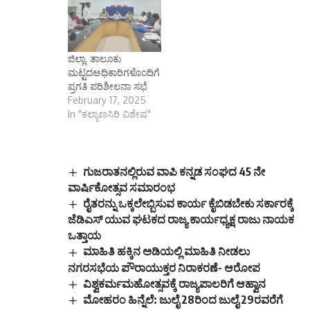
ಪರಿಶೀಲನಾ ಸಭೆ ಕೊಪ್ಪಳ
(ಕರ್ನಾಟಕ ವಾರ್ತೆ): ರಾಜ್ಯ
ಮೇ 21 (ಕರ್ನಾಟಕ
ಸರ್ಕಾರದ 5 ಗ್ಯಾರಂಟಿ
ವಾರ್ತೆ): ರಾಜ್ಯ ಸರ್ಕಾರದ 5
ಯೋಜನೆಗಳ ಅನುಷ್ಠಾನದ
ಗ್ಯಾರಂಟಿ ಯೋಜನೆಗಳ
ಕುರಿತು ಜಿಲ್ಲಾ ಮಟ್ಟದ
ಜಿಲ್ಲಾ, ತಾಲೂಕು
ಅನುಷ್ಠಾನದ ಕುರಿತು
ಪ್ರಗತಿ ಪರಿಶೀಲನಾ
ಮಟ್ಟದಅಧಿಕಾರಿಗಳೊಂದಿಗೆ
ಕೊಪ್ಪಳ ಜಿಲ್ಲಾ ಮಟ್ಟದ
ಸಭೆಯನ್ನು ಏಪ್ರಿಲ್ 30
ಪ್ರಗತಿ ಪರಿಶೀಲನಾ ಸಭೆ
ಪ್ರಗತಿ ಪರಿಶೀಲನಾ
ರಂದು ಬೆಳಿಗ್ಗೆ 11 ಗಂಟೆಗೆ
February 17, 2025
ಸಭೆಯನ್ನು ಮೇ 30 ರಂದು
ಕೊಪ್ಪಳ ಜಿಲ್ಲಾ ಪಂಚಾಯತ್
In "ಕಲ್ಯಾಣಸಿರಿ ವಿಶೇಷ"
ಬೆಳಿಗ್ಗೆ 11 ಗಂಟೆಗೆ ಕೊಪ್ಪಳ
ಜೆ.ಹೆಚ್.ಪಟೇಲ್
ಜಿಲ್ಲಾ ಪಂಚಾಯತ್
ಸಭಾಂಗಣದಲ್ಲಿ
ಜೆ.ಹೆಚ್.ಪಟೇಲ್
ಆಯೋಜಿಸಲಾಗಿದೆ.ಜಿಲ್ಲಾ
ಸಭಾಂಗಣದಲ್ಲಿ
ಮಟ್ಟದ ಗ್ಯಾರಂಟಿ
ಗುಜರಾತನಲ್ಲಿರುವ ವಾಪಿ ಕನ್ನಡ ಸಂಘದ 45 ನೇ
ಆಯೋಜಿಸಲಾಗಿದೆ. ಜಿಲ್ಲಾ
ಯೋಜನೆಗಳ ಅನುಷ್ಠಾನ
ವಾರ್ಷಿಕೋತ್ಸವ ಸಮಾರಂಭ
ಮಟ್ಟದ…
ಪ್ರಾಧಿಕಾರದ…
ರೈತರನ್ನು ಒಕ್ಕಲೇಬ್ಬಿಸುವ ಕಾರ್ಯ ಕೈಬಿಡಬೇಕು ಸರ್ಕಾರಕ್ಕೆ
ಜೆಡಿಎಸ್ ಯುವ ಘಟಕದ ರಾಜ್ಯ ಕಾರ್ಯಧ್ಯಕ್ಷ ರಾಜು ನಾಯಕ
ಒತ್ತಾಯ
ಮಾಹಿತಿ ಹಕ್ಕಿನ ಅಡಿಯಲ್ಲಿ ಮಾಹಿತಿ ನೀಡಲು
ನಗರಸಭೆಯ ಪೌರಾಯುಕ್ತರ ನಿರಾಕರಣೆ- ಆರೋಪ
ವಿಶ್ವಕರ್ಮಮಹೋತ್ಸವಕ್ಕೆ ರಾಜ್ಯಪಾಲರಿಗೆ ಆಹ್ವಾನ
ಮೋಹರಂ ಹಿನ್ನೆಲೆ: ಜುಲೈ 28ರಿಂದ ಜುಲೈ 29ರವರೆಗೆ