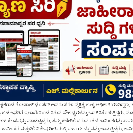
ೀಕ್ಷಕರಾದ ಗೋಪಾಲ್ ಧೂಪದ್ ಅವರು ಸರಳ ವ್ಯಕ್ತಿತ್ವ ಉಳ್ಳ ಅಧಿಕಾರಿಯಾಗಿದ್ದರು, 
 ಬಡ ಜನರಿಗೆ ಇಲಾಖೆಯಿಂದ ಸಿಗುವ ಸೌಲಭ್ಯಗಳನ್ನು ಒದಗಿಸಿಕೊಡುತ್ತಿದ್ದರು, ಮತ್ತು
ೆಲಸವನ್ನು ಮಾಡುತ್ತಿದ್ದರು, ತಮ್ಮ ಕಚೇರಿಗೆ ಬರುವಂತಹ ಕಾರ್ಮಿಕರನ್ನು ಸಾರ್ವ
ು, ಕಾರ್ಮಿಕರ ಮಕ್ಕಳಿಗೆ ವಿಶೇಷ ರೀತಿಯಲ್ಲಿ ಸಹಾಯ ಹಸ್ತವನ್ನು ಚಾಚುತ್ತಿದ್ದರು, ಕ