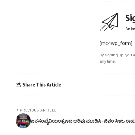
Si
Be ke
[mc4wp_form]
By signing up, you 
any time.
Share This Article
PREVIOUS ARTICLE
ಜನಸಂಖ್ಯೆನಿಯಂತ್ರಣದ ಅರಿವು ಮೂಡಿಸಿ -ಜಿಪಂ ಸಿಇಓ ರಾಹ