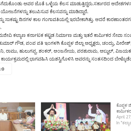
ಕ್ಕೆ ತೆಗೆದುಕೊಂಡು ಅವರ ಜೊತೆ ಒಳ್ಳೆಯ ಕೆಲಸ ಮಾಡುತ್ತಿದ್ದರು.ಸರ್ಕಾರದ ಆದೇಶಗಳನ್
 ಯೋಜನೆಗಳನ್ನು ತಲುಪಿಸುವ ಕೆಲಸವನ್ನು ಮಾಡಿದ್ದಾರೆ.
್ನು ಸಾಕಷ್ಟು ದಿನಗಳ ಕಾಲ ಗಂಗಾವತಿಯಲ್ಲಿ ಇರಬೇಕಾಗಿತ್ತು. ಆದರೆ ಕಾರಣಾಂತ
.
ರಮಜೀವಿ ಕಲ್ಯಾಣ ಕರ್ನಾಟಕ ಕಟ್ಟಡ ನಿರ್ಮಾಣ ಮತ್ತು ಇತರೆ ಕಾರ್ಮಿಕರ ಸೇವಾ ಸಂಘ
ುಮಾರ್ ಗೌಡ, ಪಂಪ ಪತಿ ಇಂಗಳಗಿ ಕೊಪ್ಪಳ ಜಿಲ್ಲಾ ಅಧ್ಯಕ್ಷರು, ಚಂದ್ರು, ವೀರ
ಹುಸೇನಿ, ರಾಮು, ಹುಲುಗಪ್ಪ, ಶಂಕರ್, ಆಂಜನೇಯ, ಪರಶುರಾಮ, ಅಬ್ದುಲ್, ವಿಜಯ
 ಕಾರ್ಯಕ್ರಮದಲ್ಲಿ ಭಾಗವಹಿಸಿ ಯಶಸ್ವಿಗೊಳಿಸಿ ಅವರನ್ನು ಸಂತಸದಿಂದ ಬೇಳ್ಕೊಡೆ
:
0
ಕೊಪ್ಪಳ ಜ
ಕಾರ್ಮಿಕರ 
April 2
In "ಕಲ್ಯ