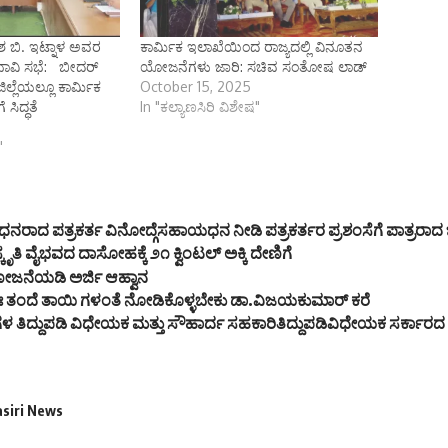
ರೇಶ ಬಿ. ಇಟ್ನಾಳ ಅವರ
ಕಾರ್ಮಿಕ ಇಲಾಖೆಯಿಂದ ರಾಜ್ಯದಲ್ಲಿ ವಿನೂತನ
ವಭಾವಿ ಸಭೆ: ಬೀದರ್
ಯೋಜನೆಗಳು ಜಾರಿ: ಸಚಿವ ಸಂತೋಷ ಲಾಡ್
ಿಲ್ಲೆಯಲ್ಲೂ ಕಾರ್ಮಿಕ
October 15, 2025
 ಸಿದ್ಧತೆ
In "ಕಲ್ಯಾಣಸಿರಿ ವಿಶೇಷ"
"
ಧನರಾದ ಪತ್ರಕರ್ತ ವಿನೋದ್ಗೆಸಹಾಯಧನ ನೀಡಿ ಪತ್ರಕರ್ತರ ಪ್ರಶಂಸೆಗೆ ಪಾತ್ರರಾದ ಜಿ
ತಿ ವೈಭವದ ದಾಸೋಹಕ್ಕೆ ೨೧ ಕ್ವಿಂಟಲ್ ಅಕ್ಕಿ ದೇಣಿಗೆ
ಜನೆಯಡಿ ಅರ್ಜಿ ಆಹ್ವಾನ
ವತಃ ತಂದೆ ತಾಯಿ ಗಳಂತೆ ನೋಡಿಕೊಳ್ಳಬೇಕು ಡಾ.ವಿಜಯಕುಮಾರ್ ಕರೆ
ಿದ್ದುಪಡಿ ವಿಧೇಯಕ ಮತ್ತು ಸೌಹಾರ್ದ ಸಹಕಾರಿತಿದ್ದುಪಡಿವಿಧೇಯಕ ಸರ್ಕಾರದ ನಿ
asiri News