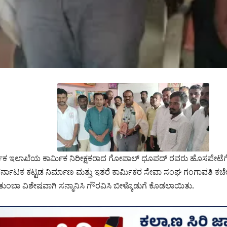
ಕ ಇಲಾಖೆಯ ಕಾರ್ಮಿಕ ನಿರೀಕ್ಷಕರಾದ ಗೋಪಾಲ್ ಧೂಪದ್ ರವರು ಹೊಸಪೇಟೆಗೆ ವರ
 ಕರ್ನಾಟಕ ಕಟ್ಟಡ ನಿರ್ಮಾಣ ಮತ್ತು ಇತರೆ ಕಾರ್ಮಿಕರ ಸೇವಾ ಸಂಘ ಗಂಗಾವತಿ ಕಚ
ಂಬಾ ವಿಶೇಷವಾಗಿ ಸನ್ಮಾನಿಸಿ ಗೌರವಿಸಿ ಬೀಳ್ಕೊಡುಗೆ ಕೊಡಲಾಯಿತು.