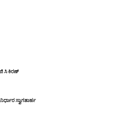
 ಸಿ ಕಿರಣ್
ರ್ಧಾರ ಸ್ವಾಗತಾರ್ಹ