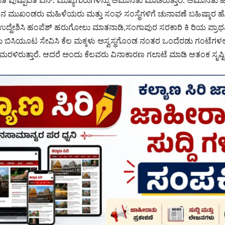
ನ ಮುಖಂಡರು ಮಹಿಳೆಯರು ಮತ್ತು ಸಂಘ ಸಂಸ್ಥೆಗಳಿಗೆ ಚುನಾವಣೆ ಬಹಿಷ್ಕಾರ ಹೋ
್ದೇಶಿಸಿ ಹಂಪೆಶ್ ಹರುಗೋಲು ಮಾತನಾಡಿ,ಸಂಗಾಪುರ ಸರಕಾರಿ ಕಿ ರಿಯ ಪ್ರಾಥಮಿ
ಬಿಸಿಯೂಟ ಸೇವಿಸಿ ಕೆಲ ಮಕ್ಕಳು ಅಸ್ವಸ್ಥಗೊಂಡ ನಂತರ ಒಂದೆರಡು ಗಂಟೆಗಳಲ್
ಮರಳಿರುತ್ತಾರೆ. ಆದರೆ ಅಂದು ಕೆಲವರು ವಿನಾಕಾರಣ ಗಲಾಟೆ ಮಾಡಿ ಆತಂಕ ಸೃಷ್ಟಿಸಿ