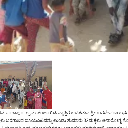
ಕಿನ ಸಂಗಾಪುರ, ಗ್ರಾಮ ಪಂಚಾಯಿತಿ ವ್ಯಾಪ್ತಿಗೆ ಒಳಪಡುವ ಶ್ರೀರಂಗದೇವರಾಯನಗರ ಸ
ಕ್ಕಳು ಬರಗಾಲದ ಬಿಸಿಯೂಟವನ್ನು ಉಂಡು ಸುಮಾರು 32ಮಕ್ಕಳು ಅನಾರೋಗ್ಯ 
ಮತಿ ಪುಷ್ಪಾವತಿ ಎನ್. ಮುಖ್ಯಗುರುಗಳನ್ನು ಅಮಾನತು ಮಾಡಿರುತ್ತಾರೆ. ಅಮಾನತು