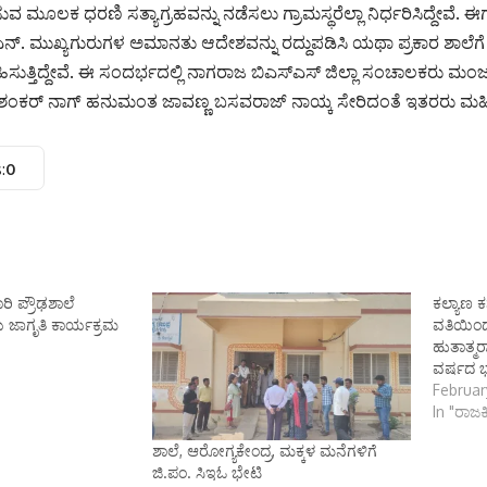
 ಮೂಲಕ ಧರಣಿ ಸತ್ಯಾಗ್ರಹವನ್ನು ನಡೆಸಲು ಗ್ರಾಮಸ್ಥರೆಲ್ಲಾ ನಿರ್ಧರಿಸಿದ್ದೇವೆ. 
ಿ ಎನ್. ಮುಖ್ಯಗುರುಗಳ ಅಮಾನತು ಆದೇಶವನ್ನು ರದ್ದುಪಡಿಸಿ ಯಥಾ ಪ್ರಕಾರ ಶಾಲ
ಿಸುತ್ತಿದ್ದೇವೆ. ಈ ಸಂದರ್ಭದಲ್ಲಿ ನಾಗರಾಜ ಬಿಎಸ್ಎಸ್ ಜಿಲ್ಲಾ ಸಂಚಾಲಕರು ಮಂಜ
ು . ಶಂಕರ್ ನಾಗ್ ಹನುಮಂತ ಜಾವಣ್ಣ ಬಸವರಾಜ್ ನಾಯ್ಕ ಸೇರಿದಂತೆ ಇತರರು
:
0
ಿ ಪ್ರೌಢಶಾಲೆ
ಕಲ್ಯಾಣ 
ಾಗೃತಿ ಕಾರ್ಯಕ್ರಮ
ವತಿಯಿಂದ
ಹುತಾತ್
ವರ್ಷದ ಭ
Februar
In "ರಾ
ಶಾಲೆ, ಆರೋಗ್ಯಕೇಂದ್ರ, ಮಕ್ಕಳ ಮನೆಗಳಿಗೆ
ಜಿ.ಪಂ. ಸಿಇಓ ಭೇಟಿ