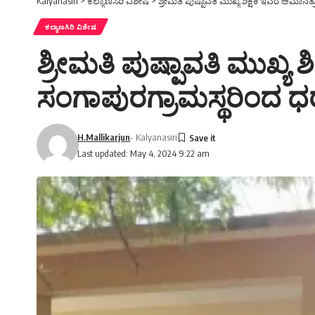
Kalyanasiri
>
ಕಲ್ಯಾಣಸಿರಿ ವಿಶೇಷ
>
ಶ್ರೀಮತಿ ಪುಷ್ಪಾವತಿ ಮುಖ್ಯ ಶಿಕ್ಷಕಿ ಇವರ ಅಮಾನತ್
ಕಲ್ಯಾಣಸಿರಿ ವಿಶೇಷ
ಶ್ರೀಮತಿ ಪುಷ್ಪಾವತಿ ಮುಖ್ಯ ಶಿ
ಸಂಗಾಪುರಗ್ರಾಮಸ್ಥರಿಂದ ಧ
H.Mallikarjun
- Kalyanasiri
Last updated: May 4, 2024 9:22 am