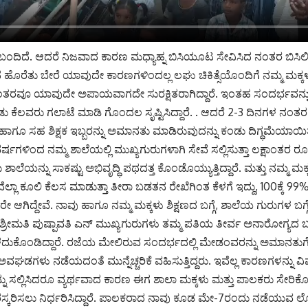
ಲ್ಲಿ ಬಂದಿದೆ. ಆದರೆ ನಿಜವಾದ ಕಾರಣ ಮಧ್ಯಾಹ್ನ ಬಿಸಿಯೂಟ ಸೇವಿಸಿದ ನಂತರ ಬಿಸಿಲಿನಲ್
ಹೊರೆತು ಬೇರೆ ಯಾವುದೇ ಕಾರಣಗಳಿಂದಲ್ಲ ಲಘು ಚಿಕಿತ್ಸೆಯೊಂದಿಗೆ ನಮ್ಮ ಮಕ್ಕ
ನಂತರವೂ ಯಾವುದೇ ಅಪಾಯವಾಗದೇ ಸುರಕ್ಷಿತರಾಗಿದ್ದಾರೆ. ಇಂತಹ ಸಂದರ್ಭವನ
ೆಲವರು ಗಲಾಟೆ ಮಾಡಿ ಗೊಂದಲ ಸೃಷ್ಟಿಸಿದ್ದಾರೆ. . ಆದರೆ 2-3 ದಿನಗಳ ನಂತರ 
ು ಹಾಗೂ ಸಹ ಶಿಕ್ಷಕ ಇಬ್ಬರನ್ನು ಅಮಾನತು ಮಾಡಿರುವುದನ್ನು ಕಂಡು ದಿಗ್ಧಮೆಯಾಯಿ
ಗಳಿಂದ ನಮ್ಮ ಶಾಲೆಯಲ್ಲಿ ಮುಖ್ಯಗುರುಗಳಾಗಿ ಸೇವೆ ಸಲ್ಲಿಸುತ್ತಾ ಲಕ್ಷಾಂತರ ರೂ
ಾಲೆಯನ್ನು ಸಾಕಷ್ಟು ಅಭಿವೃದ್ಧಿ ಪಥದತ್ತ ಕೊಂಡೊಯ್ಯುತ್ತಿದ್ದಾರೆ. ಮತ್ತು ನಮ್ಮ ಮಕ್
ಾವೆಲ್ಲಾ ಕೂಲಿ ಕೆಲಸ ಮಾಡುತ್ತಾ ತೀರಾ ಬಡತನ ರೇಖೆಗಿಂತ ಕೆಳಗೆ ಇದ್ದು, 100ಕ್ಕೆ 99%
 ಆಗಿದ್ದೇವೆ. ನಾವು ಹಾಗೂ ನಮ್ಮ ಮಕ್ಕಳು ಶಿಕ್ಷಣದ ಬಗ್ಗೆ, ಶಾಲೆಯ ಗುರುಗಳ ಬಗ್ಗೆ 
ಶ್ರೀಮತಿ ಪುಷ್ಪಾವತಿ ಎನ್ ಮುಖ್ಯಗುರುಗಳು ತಮ್ಮ ಪತಿಯ ತೀರ್ವ ಅನಾರೋಗ್ಯದ ಬಳ
ೆದುಕೊಂಡಿದ್ದಾರೆ. ರಜೆಯ ಮೇಲಿರುವ ಸಂದರ್ಭದಲ್ಲಿ ಮೇಡಂವರನ್ನು ಅಮಾನತುಗೊ
 ಅವಘಡಗಳು ನಡೆಯದಂತೆ ಮುನ್ನೆಚ್ಚರಿಕೆ ವಹಿಸುತ್ತಿದ್ದರು. ಇವೆಲ್ಲ ಕಾರಣಗಳನ್ನು ವಿ
್ನು ಸಲ್ಲಿಸಿದರೂ ವ್ಯರ್ಥವಾದ ಕಾರಣ ಈಗ ಶಾಲಾ ಮಕ್ಕಳು ಮತ್ತು ಪಾಲಕರು ಸೇರ
ರಸ್ಕರಿಸಲು ನಿರ್ಧರಿಸಿದ್ದಾರೆ. ಪಾಲಕರಾದ ನಾವು ಕೂಡ ಮೇ-7ರಂದು ನಡೆಯುವ