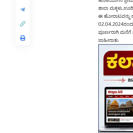
ಶಾಲಾ ಮಕ್ಕಳು,ಊರಿ
ಈ ಹೋರಾಟವನ್ನು ಉದ
02.04.2024ರಂದು 
ಪೂರ್ಣರಾಗಿ ಮನೆಗೆ 
ಜಾಹೀರಾತು