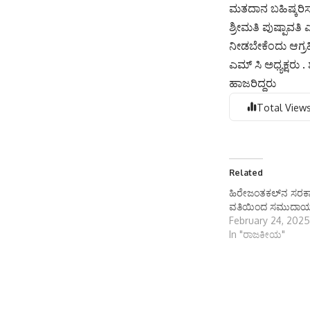
ಮತದಾನ ಬಹಿಷ್ಕರಿಸುವ
ಶ್ರೀಮತಿ ಪುಷ್ಪಾವತ
ನೀಡಬೇಕೆಂದು ಆಗ್ರಹ
ಎಮ್ ಸಿ ಅಧ್ಯಕ್ಷರ
ಹಾಜರಿದ್ದರು
Total Views
Related
ಹಿರೇಜಂತಕಲ್‌ನ ಸರಕಾರ
ವತಿಯಿಂದ ಸಮುದಾಯ ಜ
February 24, 2025
In "ರಾಜಕೀಯ"