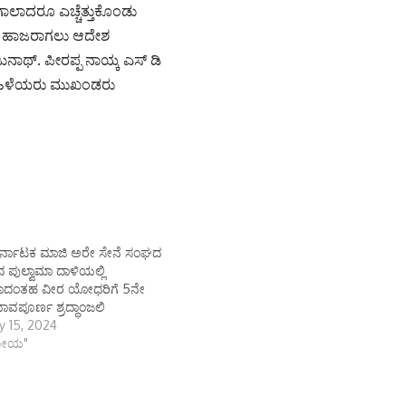
ಈಗಾಲಾದರೂ ಎಚ್ಚೆತ್ತುಕೊಂಡು
ೆಗೆ ಹಾಜರಾಗಲು ಆದೇಶ
ುನಾಥ್. ಪೀರಪ್ಪ ನಾಯ್ಕ ಎಸ್ ಡಿ
 ಮಹಿಳೆಯರು ಮುಖಂಡರು
ಕರ್ನಾಟಕ ಮಾಜಿ ಅರೇ ಸೇನೆ ಸಂಘದ
 ಪುಲ್ವಾಮಾ ದಾಳಿಯಲ್ಲಿ
ಮರಾದಂತಹ ವೀರ ಯೋಧರಿಗೆ 5ನೇ
ಾವಪೂರ್ಣ ಶ್ರದ್ಧಾಂಜಲಿ
y 15, 2024
ಜಕೀಯ"