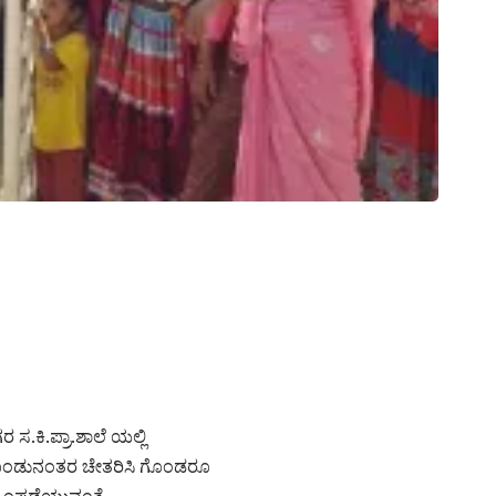
.ಕಿ.ಪ್ರಾ.ಶಾಲೆ ಯಲ್ಲಿ
ಗೊಂಡುನಂತರ ಚೇತರಿಸಿ ಗೊಂಡರೂ
 ಹಿಂಪಡೆಯುವಂತೆ