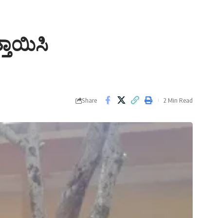
್ತಾಯಿಸಿ
Share
2 Min Read