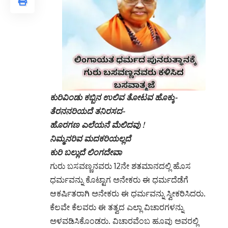
ಕುರಿವಿಂಡು ಕಬ್ಬಿನ ಉಲಿವ ತೋಟವ ಹೊಕ್ಕು-
ತೆರನನರಿಯದೆ ತನಿರಸದ-
ಹೊರಗಣ ಎಲೆಯನೆ ಮೆಲಿದವು !
ನಿಮ್ಮನರಿವ ಮದಕರಿಯಲ್ಲದೆ
ಕುರಿ ಬಲ್ಲುದೆ ಲಿಂಗದೇವಾ
ಗುರು ಬಸವಣ್ಣನವರು 12ನೇ ಶತಮಾನದಲ್ಲಿ ಹೊಸ
ಧರ್ಮವನ್ನು ಕೊಟ್ಟಾಗ ಅನೇಕರು ಈ ಧರ್ಮದೆಡೆಗೆ
ಆಕರ್ಷಿತರಾಗಿ ಅನೇಕರು ಈ ಧರ್ಮವನ್ನು ಸ್ವೀಕರಿಸಿದರು.
ಕೆಲವೇ ಕೆಲವರು ಈ ತತ್ವದ ಎಲ್ಲಾ ವಿಚಾರಗಳನ್ನು
ಅಳವಡಿಸಿಕೊಂಡರು. ವಿಚಾರವೆಂಬ ಹೂವು ಅವರಲ್ಲಿ