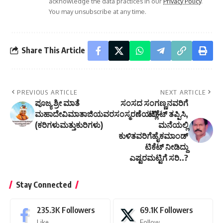
acknowledge the data practices in our
Privacy Policy
.
You may unsubscribe at any time.
Share This Article
PREVIOUS ARTICLE
NEXT ARTICLE
ಪೂಜ್ಯ ಶ್ರೀ ಮಾತೆ
ಸಂಸದ ಸಂಗಣ್ಣನವರಿಗೆ
ಮಹಾದೇವಿಮಾತಾಜಿಯವರಸಂಸ್ಮರಣೆಯಲ್ಲಿ-
ಟಿಕೆಟ್ ತಪ್ಪಿಸಿ,
(ಕರಿಗಳುಮತ್ತುಕುರಿಗಳು)
ಮನೆಯಲ್ಲಿ
ಕುಳಿತವರಿಗೆಹೈಕಮಾಂಡ್
ಟಿಕೆಟ್ ನೀಡಿದ್ದು
ಎಷ್ಟರಮಟ್ಟಿಗೆ ಸರಿ..?
Stay Connected
235.3K
Followers
69.1K
Followers
Like
Follow