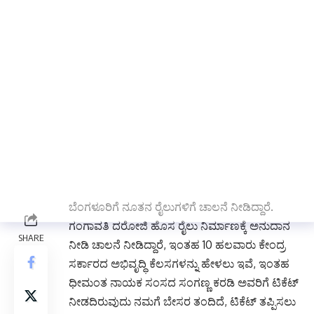
ಕ್ಷೇತ್ರ, ತಾಲೂಕಗಳಲ್ಲಿ ಅತ್ಯಾಧ್ಬುತವಾದ ಕೆಲಸಗಳನ್ನು
ಮಾಡಿಸಿದ್ದಾರೆ. ಇಡೀ ಕ್ಷೇತ್ರದ ಸರ್ವಾಂಗೀಣ ಅಭಿವೃದ್ಧಿಗಾಗಿ
ಸಂಗಣ್ಣ ಕರಡಿಯವರ ಪಾತ್ರ ಬಹುದೊಡ್ಡದು. ಲೋಕಸಭೆ
ಕ್ಷೇತ್ರ ವ್ಯಾಪ್ತಿಯಲ್ಲಿ ಪ್ರತಿಯೊಂದು ಜಾತಿ, ಮತ, ಪಂಥ, ಭೇದ,
ಭಾವ ಮಾಡದೆ ಎಲ್ಲರೊಂದಿಗೆ ಪ್ರೀತಿಯಿಂದ ರಾಜಕಾರಣ
ಮಾಡಿದವರು. ಪ್ರತಿಯೊಂದು ತಾಲೂಕ ಕೇಂದ್ರದಲ್ಲಿ
ಸಂಗಣ್ಣನವರ ಕೆಲಸಗಳು ಕಾಣುತ್ತವೆ. ಕೊಪ್ಪಳದಲ್ಲಿ
ಭಾಗ್ಯನಗರ, ಕಿನ್ನಾಳ, ಕುಷ್ಟಗಿ, ಮುನಿರಾಬಾದ, ಗಿಣಿಗೇರಾ,
ಬನ್ನಿಕೊಪ್ಪ ರಸ್ತೆಗಳಿಗೆ ಮತ್ತು ಹೀಗೆ ಅನೇಕ ಕಡೆಗೆ ಫ್ಲೈ ಓವರ್
ಗಳನ್ನು ಕಟ್ಟಿಸಿದ್ದಾರೆ, ಗಂಗಾವತಿಯಿಂದ ಹುಬ್ಬಳ್ಳಿ,
ಬೆಂಗಳೂರಿಗೆ ನೂತನ ರೈಲುಗಳಿಗೆ ಚಾಲನೆ ನೀಡಿದ್ದಾರೆ.
ಗಂಗಾವತಿ ದರೋಜಿ ಹೊಸ ರೈಲು ನಿರ್ಮಾಣಕ್ಕೆ ಅನುದಾನ
ನೀಡಿ ಚಾಲನೆ ನೀಡಿದ್ದಾರೆ, ಇಂತಹ 10 ಹಲವಾರು ಕೇಂದ್ರ
ಸರ್ಕಾರದ ಅಭಿವೃದ್ಧಿ ಕೆಲಸಗಳನ್ನು ಹೇಳಲು ಇವೆ, ಇಂತಹ
ಧೀಮಂತ ನಾಯಕ ಸಂಸದ ಸಂಗಣ್ಣ ಕರಡಿ ಅವರಿಗೆ ಟಿಕೆಟ್
ನೀಡದಿರುವುದು ನಮಗೆ ಬೇಸರ ತಂದಿದೆ, ಟಿಕೆಟ್ ತಪ್ಪಿಸಲು