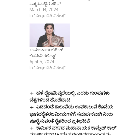
ಎಷ್ಟರಮಟ್ಟಿಗೆ ಸರಿ..?
March 14, 2024
In "ಕಲ್ಯಾಣಸಿರಿ ವಿಶೇಷ"
ಸುಮಲತಾಅಂಬರೀಶ್
ಬಿಜೆಪಿಸೇರಲಿದ್ದಾರೆ
April 5, 2024
In "ಕಲ್ಯಾಣಸಿರಿ ವಿಶೇಷ"
ಹಳೆ ದ್ವೇಷಹಿನ್ನಲೆಯಲ್ಲಿ, ಎರಡು ಗುಂಪುಗಳು
ಬೆತ್ತಗಳಿಂದ ಹೊಡೆದಾಟ
ಎಡದಂಡೆ ಕಾಲುವೆಯ ಉಪಕಾಲುವೆ ಕೊನೆಯ
ಭಾಗದರೈತರಜಮೀನುಗಳಿಗೆ ಸಮರ್ಪಕವಾಗಿ ನೀರು
ಪೂರೈಸುವಂತೆ ರೈತರಿಂದ ಪ್ರತಿಭಟನೆ
ಕಾರ್ಮಿಕ ವರ್ಗದ ಮಹಾನಾಯಕ ಕಾಮ್ರೆಡ್ ಕಾಲ್
ಮಾರ್ಕ್ಸ್ ರವರ 142ನೇ ಸ್ಮರಣದಿನದಕಾರ್ಯಕ್ರಮ