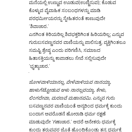
ಮನೆಯಲ್ಲಿ ಉಣ್ಣುವ ಊಡುವ(ಉಣ್ಣಿಸುವ); ಕೊಡುವ
ಕೊಳ್ಳುವ ವೈವಾಹಿಕ ಸಂಬಂಧಗಳನ್ನು ಮಾಡಿ
ಪರಧರ್ಮೀಯರನ್ನು ಸ್ನೇಹಿತರಂತೆ ಕಾಣುವುದೇ
‘ಶಿವಾಚಾರ.’
ಎನಗಿಂತ ಕಿರಿಯರಿಲ್ಲ ಶಿವಭಕ್ತರಿಗಿಂತ ಹಿರಿಯರಿಲ್ಲ; ಎನ್ನುವ
ಗುರುಬಸವಣ್ಣನವರ ವಾಣಿಯನ್ನು ಪಾಲಿಸುತ್ತ, ವ್ಯಕ್ತಿಗಿಂತಲೂ
ಸಮಷ್ಟಿ ಶ್ರೇಷ್ಠ ಎಂದು ಪರಿಗಣಿಸಿ, ಸಮಾಜದ
ಹಿತಾಸಕ್ತಿಯನ್ನು ಕಾಪಾಡಲು ಸೇವೆ ಸಲ್ಲಿಸುವುದೇ
‘ಭೃತ್ಯಾಚಾರ.’
ಜೋಳವಾಳಿಯಾನಲ್ಲ, ವೇಳೆವಾಳಿಯವ ನಾನಯ್ಯಾ.
ಹಾಳುಗೆಟ್ಟೋಡುವ ಆಳು ನಾನಲ್ಲವಯ್ಯಾ. ಕೇಳು,
ಲಿಂಗದೇವಾ, ಮರಣವೆ ಮಹಾನವಮಿ.
ಎನ್ನುವ ಗುರು
ಬಸವಣ್ಣನವರ ವಾಣಿಯಂತೆ ಅನ್ಯರಿಂದ ಧರ್ಮಕ್ಕೆ ಕುಂದು
ಬಂದಾಗ ಅವರೊಡನೆ ಹೋರಾಡಿ ಧರ್ಮ ರಕ್ಷಣೆ
ಮಾಡುವುದೇ ‘ಗಣಾಚಾರ.’ ಆದರೆ ಅನೇಕರು ಧರ್ಮಕ್ಕೆ
ಕುಂದು ತರುವವರ ಜೊತೆ ಹೊಂದಿಕೊಂಡು ತನ್ನ ಧರ್ಮಕ್ಕೆ