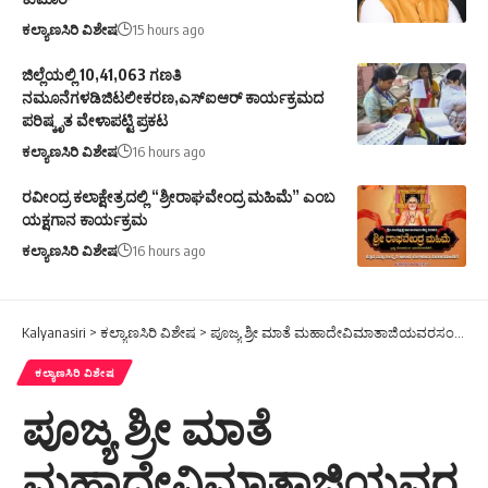
ಕಲ್ಯಾಣಸಿರಿ ವಿಶೇಷ
15 hours ago
ಜಿಲ್ಲೆಯಲ್ಲಿ 10,41,063 ಗಣತಿ
ನಮೂನೆಗಳಡಿಜಿಟಲೀಕರಣ,ಎಸ್ಐಆರ್ ಕಾರ್ಯಕ್ರಮದ
ಪರಿಷ್ಕೃತ ವೇಳಾಪಟ್ಟಿ ಪ್ರಕಟ
ಕಲ್ಯಾಣಸಿರಿ ವಿಶೇಷ
16 hours ago
ರವೀಂದ್ರ ಕಲಾಕ್ಷೇತ್ರದಲ್ಲಿ “ಶ್ರೀರಾಘವೇಂದ್ರ ಮಹಿಮೆ” ಎಂಬ
ಯಕ್ಷಗಾನ ಕಾರ್ಯಕ್ರಮ
ಕಲ್ಯಾಣಸಿರಿ ವಿಶೇಷ
16 hours ago
Kalyanasiri
>
ಕಲ್ಯಾಣಸಿರಿ ವಿಶೇಷ
>
ಪೂಜ್ಯ ಶ್ರೀ ಮಾತೆ ಮಹಾದೇವಿಮಾತಾಜಿಯವರಸಂಸ್ಮರಣೆಯಲ್ಲಿ-(ಕರಿಗಳುಮತ್ತುಕುರಿಗಳು)
ಕಲ್ಯಾಣಸಿರಿ ವಿಶೇಷ
ಪೂಜ್ಯ ಶ್ರೀ ಮಾತೆ
ಮಹಾದೇವಿಮಾತಾಜಿಯವರ