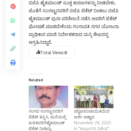
ಬಿಜೆಪಿ ಹೈಕಮಾಂಡ್ ಸೂಕ್ತ ಕಾರಣಗಳನ್ನು ನೀಡಬೇಕು,
ಜೊತೆಗೆ ಸಂಗಣ್ಣನವರಿಗೆ ಬಿಜೆಪಿ ಟಿಕೆಟ್ ನೀಡಲು ಬಿಜೆಪಿ
ಹೈಕಮಾಂಡ್ ಪುನಃ ಪರಿಶೀಲನೆ ನಡೆಸಿ ಅವರಿಗೆ ಟಿಕೆಟ್
ಘೋಷಣೆ ಮಾಡಬೇಕೆಂದು ಗಂಗಾವತಿ ನಗರ ಯೋಜನಾ
ಪ್ರಾಧಿಕಾರ ಮಾಜಿ ನಿರ್ದೇಶಕರಾದ ಮಸ್ಕಿ ಶೇಖರಪ್ಪ
ಆಗ್ರಹಿಸಿದ್ದಾರೆ.
Total Views:
0
Related
ಸಂಸದ ಸಂಗಣ್ಣನವರಿಗೆ
ಪಟ್ಟಣಪಂಚಾಯಿತಿಯಿದ
ಟಿಕೆಟ್ ತಪ್ಪಿಸಿ, ಮನೆಯಲ್ಲಿ
ಅರ್ಜಿ ಆಹ್ವಾನ
ಕುಳಿತವರಿಗೆಹೈಕಮಾಂಡ್
November 24, 2023
ಟಿಕೆಟ್ ನೀಡಿದ್ದು
In "ಕಲ್ಯಾಣಸಿರಿ ವಿಶೇಷ"