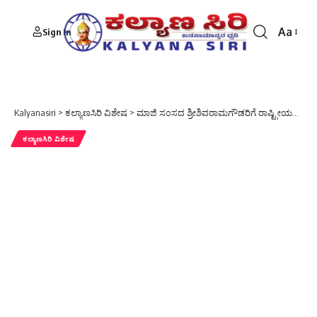
Aa
Sign In
Font
Resizer
Kalyanasiri
>
ಕಲ್ಯಾಣಸಿರಿ ವಿಶೇಷ
>
ಮಾಜಿ ಸಂಸದ ಶ್ರೀಶಿವರಾಮಗೌಡರಿಗೆ ರಾಷ್ಟ್ರೀಯಬಸವದಳದಿಂದಹುಟ್ಟು ಹಬ್ಬದ ಶುಭಾಶಯ ಕೋರಿದರು
ಕಲ್ಯಾಣಸಿರಿ ವಿಶೇಷ