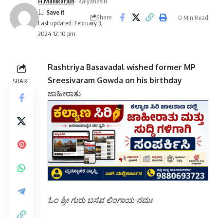
H.Mallikarjun
- Kalyanasiri
Share
0 Min Read
Last updated: February 3,
2024 12:10 pm
Rashtriya Basavadal wished former MP
Sreesivaram Gowda on his birthday
SHARE
ಜಾಹೀರಾತು
ಓಂ ಶ್ರೀ ಗುರು ಬಸವ ಲಿಂಗಾಯ ನಮಃ