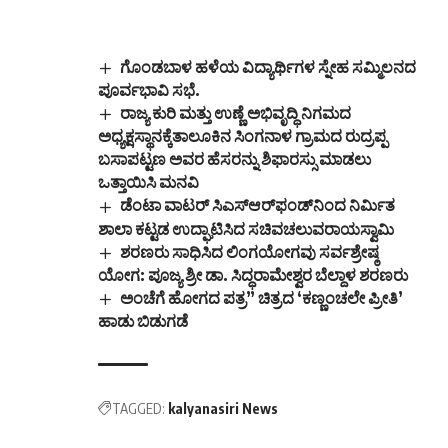
ಗೊಂಡಬಾಳ ಹಳೆಯ ವಿದ್ಯಾರ್ಥಿಗಳ ಸ್ನೇಹ ಸಮ್ಮಿಲನದ
ಪೂರ್ವಭಾವಿ ಸಭೆ.
ರಾಜ್ಯ ಕುರಿ ಮತ್ತು ಉಣ್ಣೆ ಅಭಿವೃದ್ಧಿ ನಿಗಮದ
ಅಧ್ಯಕ್ಷಸ್ಥಾನಕ್ಕೆತಾಲೂಕಿನ ಸಿಂಗನಾಳ ಗ್ರಾಮದ ರುದ್ರಪ್ಪ
ಬಸಾಪಟ್ಟಣ ಅವರ ಹೆಸರನ್ನು ಶಿಫಾರಸ್ಸು ಮಾಡಲು
ಒತ್ತಾಯಿಸಿ ಮನವಿ
ಡೆಂಟಾ ವಾಟರ್ ಸಿಎಸ್‌ಆರ್‍‌ಫಂಡ್‌ನಿಂದ ನಿರ್ಮಿತ
ಶಾಲಾ ಕಟ್ಟಡ ಉದ್ಘಾಟಿಸಿದ ಸಚಿವಚಲುವರಾಯಸ್ವಾಮಿ
ಶರಣರು ಸಾಧಿಸಿದ ಲಿಂಗಯೋಗವು ಸರ್ವಶ್ರೇಷ್ಠ
ಯೋಗ: ಪೂಜ್ಯ ಶ್ರೀ ಡಾ. ಸಿದ್ಧರಾಮೇಶ್ವರ ಬೆಲ್ದಾಳ ಶರಣರು
ಅಂಚೆಗೆ ಹೋಗದ ಪತ್ರ” ಚಿತ್ರದ ‘ಕಣ್ಣಂಚಲೇ ಪ್ರೀತಿ’
ಹಾಡು ಬಿಡುಗಡೆ
TAGGED:
kalyanasiri News