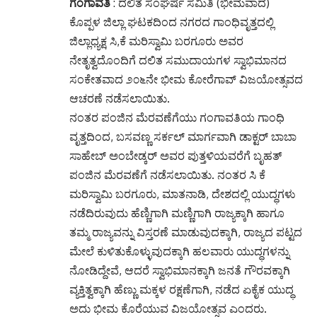
ಗಂಗಾವತಿ
: ದಲಿತ ಸಂಘರ್ಷ ಸಮಿತಿ (ಭೀಮವಾದ)
ಕೊಪ್ಪಳ ಜಿಲ್ಲಾ ಘಟಕದಿಂದ ನಗರದ ಗಾಂಧಿವೃತ್ತದಲ್ಲಿ
ಜಿಲ್ಲಾಧ್ಯಕ್ಷ ಸಿ,ಕೆ ಮರಿಸ್ವಾಮಿ ಬರಗೂರು ಅವರ
ನೇತೃತ್ವದೊಂದಿಗೆ ದಲಿತ ಸಮುದಾಯಗಳ ಸ್ವಾಭಿಮಾನದ
ಸಂಕೇತವಾದ ೨೦೬ನೇ ಭೀಮ ಕೋರೆಗಾವ್ ವಿಜಯೋತ್ಸವದ
ಆಚರಣೆ ನಡೆಸಲಾಯಿತು.
ನಂತರ ಪಂಜಿನ ಮೆರವಣೆಗೆಯು ಗಂಗಾವತಿಯ ಗಾಂಧಿ
ವೃತ್ತದಿಂದ, ಬಸವಣ್ಣ ಸರ್ಕಲ್ ಮಾರ್ಗವಾಗಿ ಡಾಕ್ಟರ್ ಬಾಬಾ
ಸಾಹೇಬ್ ಅಂಬೇಡ್ಕರ್ ಅವರ ಪುತ್ತಳಿಯವರೆಗೆ ಬೃಹತ್
ಪಂಜಿನ ಮೆರವಣೆಗೆ ನಡೆಸಲಾಯಿತು. ನಂತರ ಸಿ ಕೆ
ಮರಿಸ್ವಾಮಿ ಬರಗೂರು, ಮಾತನಾಡಿ, ದೇಶದಲ್ಲಿ ಯುದ್ಧಗಳು
ನಡೆದಿರುವುದು ಹೆಣ್ಣಿಗಾಗಿ ಮಣ್ಣಿಗಾಗಿ ರಾಜ್ಯಕ್ಕಾಗಿ ಹಾಗೂ
ತಮ್ಮ ರಾಜ್ಯವನ್ನು ವಿಸ್ತರಣೆ ಮಾಡುವುದಕ್ಕಾಗಿ, ರಾಜ್ಯದ ಪಟ್ಟದ
ಮೇಲೆ ಕುಳಿತುಕೊಳ್ಳುವುದಕ್ಕಾಗಿ ಹಲವಾರು ಯುದ್ಧಗಳನ್ನು
ನೋಡಿದ್ದೇವೆ, ಆದರೆ ಸ್ವಾಭಿಮಾನಕ್ಕಾಗಿ ಜನತೆ ಗೌರವಕ್ಕಾಗಿ
ವ್ಯಕ್ತಿತ್ವಕ್ಕಾಗಿ ಹೆಣ್ಣು ಮಕ್ಕಳ ರಕ್ಷಣೆಗಾಗಿ, ನಡೆದ ಏಕೈಕ ಯುದ್ಧ
ಅದು ಭೀಮ ಕೊರೆಯುವ ವಿಜಯೋತ್ಸವ ಎಂದರು.