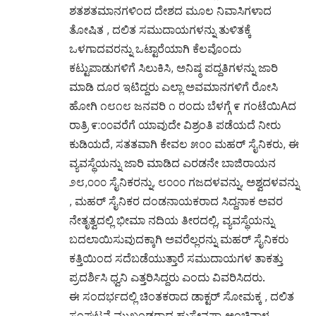
ಶತಶತಮಾನಗಳಿಂದ ದೇಶದ ಮೂಲ ನಿವಾಸಿಗಳಾದ
ತೋಷಿತ , ದಲಿತ ಸಮುದಾಯಗಳನ್ನು ತುಳಿತಕ್ಕೆ
ಒಳಗಾದವರನ್ನು ಒಟ್ಟಾರೆಯಾಗಿ ಕೆಲವೊಂದು
ಕಟ್ಟುಪಾಡುಗಳಿಗೆ ಸಿಲುಕಿಸಿ, ಅನಿಷ್ಠ ಪದ್ದತಿಗಳನ್ನು ಜಾರಿ
ಮಾಡಿ ದೂರ ಇಟಿದ್ದರು ಎಲ್ಲಾ ಅವಮಾನಗಳಿಗೆ ರೋಸಿ
ಹೋಗಿ ೧೮೧೮ ಜನವರಿ ೧ ರಂದು ಬೆಳಗ್ಗೆ ೯ ಗಂಟೆಯಿAದ
ರಾತ್ರಿ ೯:೦೦ವರೆಗೆ ಯಾವುದೇ ವಿಶ್ರಂತಿ ಪಡೆಯದೆ ನೀರು
ಕುಡಿಯದೆ, ಸತತವಾಗಿ ಕೇವಲ ೫೦೦ ಮಹರ್ ಸೈನಿಕರು, ಈ
ವ್ಯವಸ್ಥೆಯನ್ನು ಜಾರಿ ಮಾಡಿದ ಎರಡನೇ ಬಾಜಿರಾಯನ
೨೮,೦೦೦ ಸೈನಿಕರನ್ನು, ೮೦೦೦ ಗಜದಳವನ್ನು, ಅಶ್ವದಳವನ್ನು
, ಮಹರ್ ಸೈನಿಕರ ದಂಡನಾಯಕರಾದ ಸಿದ್ದನಾಕ ಅವರ
ನೇತೃತ್ವದಲ್ಲಿ ಭೀಮಾ ನದಿಯ ತೀರದಲ್ಲಿ, ವ್ಯವಸ್ಥೆಯನ್ನು
ಬದಲಾಯಿಸುವುದಕ್ಕಾಗಿ ಅವರೆಲ್ಲರನ್ನು ಮಹರ್ ಸೈನಿಕರು
ಕತ್ತಿಯಿಂದ ಸದೆಬಡೆಯುತ್ತಾರೆ ಸಮುದಾಯಗಳ ತಾಕತ್ತು
ಪ್ರದರ್ಶಿಸಿ ಧ್ವನಿ ಎತ್ತರಿಸಿದ್ದರು ಎಂದು ವಿವರಿಸಿದರು.
ಈ ಸಂದರ್ಭದಲ್ಲಿ ಚಿಂತಕರಾದ ಡಾಕ್ಟರ್ ಸೋಮಕ್ಕ , ದಲಿತ
ಸಂಘಟನೆ ಮುಖಂಡರಾದ ಹುಸೇನಪ್ಪಾ ಅಂಚಿನಾಳ