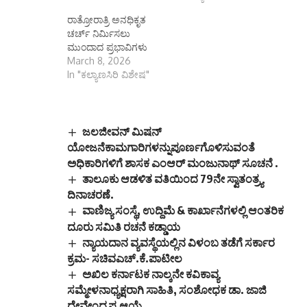
ರಾತ್ರೋರಾತ್ರಿ ಅನಧಿಕೃತ
ಚರ್ಚ್ ನಿರ್ಮಿಸಲು
ಮುಂದಾದ ಪ್ರಭಾವಿಗಳು
March 8, 2026
In "ಕಲ್ಯಾಣಸಿರಿ ವಿಶೇಷ"
ಜಲಜೀವನ್ ಮಿಷನ್
ಯೋಜನೆಕಾಮಗಾರಿಗಳನ್ನುಪೂರ್ಣಗೊಳಿಸುವಂತೆ
ಅಧಿಕಾರಿಗಳಿಗೆ ಶಾಸಕ ಎಂಆರ್ ಮಂಜುನಾಥ್ ಸೂಚನೆ .
ತಾಲೂಕು ಆಡಳಿತ ವತಿಯಿಂದ 79ನೇ ಸ್ವಾತಂತ್ರ್ಯ
ದಿನಾಚರಣೆ.
ವಾಣಿಜ್ಯ ಸಂಸ್ಥೆ, ಉದ್ದಿಮೆ & ಕಾರ್ಖಾನೆಗಳಲ್ಲಿ ಆಂತರಿಕ
ದೂರು ಸಮಿತಿ ರಚನೆ ಕಡ್ಡಾಯ
ನ್ಯಾಯದಾನ ವ್ಯವಸ್ಥೆಯಲ್ಲಿನ ವಿಳಂಬ ತಡೆಗೆ ಸರ್ಕಾರ
ಕ್ರಮ- ಸಚಿವಎಚ್.ಕೆ.ಪಾಟೀಲ
ಅಖಿಲ ಕರ್ನಾಟಕ ನಾಲ್ಕನೇ ಕವಿಕಾವ್ಯ
ಸಮ್ಮೇಳನಾಧ್ಯಕ್ಷರಾಗಿ ಸಾಹಿತಿ, ಸಂಶೋಧಕ ಡಾ. ಜಾಜಿ
ದೇವೇಂದ್ರಪ್ಪ ಆಯ್ಕೆ.