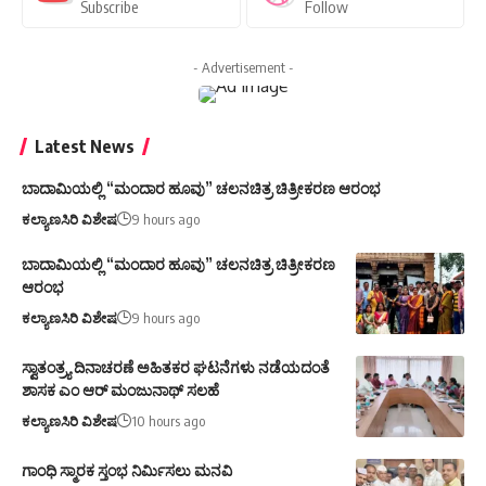
Subscribe
Follow
- Advertisement -
Latest News
ಬಾದಾಮಿಯಲ್ಲಿ “ಮಂದಾರ ಹೂವು” ಚಲನಚಿತ್ರ ಚಿತ್ರೀಕರಣ ಆರಂಭ
ಕಲ್ಯಾಣಸಿರಿ ವಿಶೇಷ
9 hours ago
ಬಾದಾಮಿಯಲ್ಲಿ “ಮಂದಾರ ಹೂವು” ಚಲನಚಿತ್ರ ಚಿತ್ರೀಕರಣ
ಆರಂಭ
ಕಲ್ಯಾಣಸಿರಿ ವಿಶೇಷ
9 hours ago
ಸ್ವಾತಂತ್ರ್ಯ ದಿನಾಚರಣೆ ಅಹಿತಕರ ಘಟನೆಗಳು ನಡೆಯದಂತೆ
ಶಾಸಕ ಎಂ ಆರ್ ಮಂಜುನಾಥ್ ಸಲಹೆ
ಕಲ್ಯಾಣಸಿರಿ ವಿಶೇಷ
10 hours ago
ಗಾಂಧಿ ಸ್ಮಾರಕ ಸ್ತಂಭ ನಿರ್ಮಿಸಲು ಮನವಿ