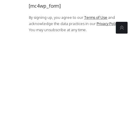
[mc4wp_form]
By signing up, you agree to our
Terms of Use
and
acknowledge the data practices in our
Privacy Policy
.
You may unsubscribe at any time.
Share This Article
PREVIOUS ARTICLE
NEXT ARTICLE
ಕಾಂಗ್ರೆಸ್ ಪಕ್ಷ ಎಲ್ಲ
ರಸ್ತೆ ಕಾಮಗಾರಿ ವಿಳಂಬ
ಸಮುದಾಯಗಳನ್ನು
ಸವಾರರಿಗೆಕಿರಿಕಿರಿಜನಪ್ರತಿನಿಧಿಗಳ
ವಿಶ್ವಾಸಕ್ಕೆತೆಗೆದುಕೊಳ್ಳುತ್ತದೆ:ಸಚಿವ
ನಿರ್ಲಕ್ಷ-ಎಎಪಿಮುಖಂಡಹರೀಶ್
ಕೆ ವೆಂಕಟೇಶ್
ಆರೋಪ.
- Advertisement -