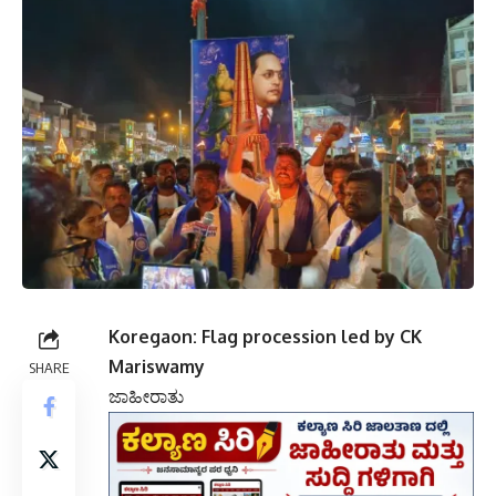
Koregaon: Flag procession led by CK
Mariswamy
SHARE
ಜಾಹೀರಾತು