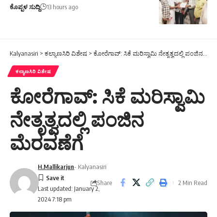
ಕೊಪ್ಪಳ ಸುದ್ದಿ
13 hours ago
Kalyanasiri
>
ಕಲ್ಯಾಣಸಿರಿ ವಿಶೇಷ
>
ಕೋರೆಗಾವ್: ಸಿಕೆ ಮರಿಸ್ವಾಮಿ ನೇತೃತ್ವದಲ್ಲಿ ಪಂಜಿನ ಮೆರವಣೆಗೆ
ಕಲ್ಯಾಣಸಿರಿ ವಿಶೇಷ
ಕೋರೆಗಾವ್: ಸಿಕೆ ಮರಿಸ್ವಾಮಿ
ನೇತೃತ್ವದಲ್ಲಿ ಪಂಜಿನ
ಮೆರವಣೆಗೆ
H.Mallikarjun
- Kalyanasiri
Share
2 Min Read
Last updated: January 2,
2024 7:18 pm