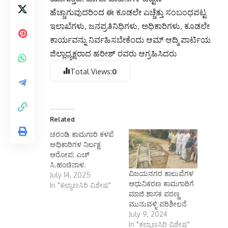
ಹೆಚ್ಚಾಗುವುದರಿಂದ ಈ ಕೂಡಲೇ ಎಚ್ಚೆತ್ತು ಸಂಬಂಧಪಟ್ಟ
ಇಲಾಖೆಗಳು, ಜನಪ್ರತಿನಿಧಿಗಳು, ಅಧಿಕಾರಿಗಳು, ಕೂಡಲೇ
ಕಾರ್ಯವನ್ನು ನಿರ್ವಹಿಸಬೇಕೆಂದು ಆಮ್ ಆದ್ಮಿ ಪಾರ್ಟಿಯ
ಜಿಲ್ಲಾಧ್ಯಕ್ಷರಾದ ಹರೀಶ್ ರವರು ಆಗ್ರಹಿಸಿದರು
Total Views:
0
Related
ಚರಂಡಿ ಕಾಮಗಾರಿ ಕಳಪೆ
ಅಧಿಕಾರಿಗಳ ನಿರ್ಲಕ್ಷ
ಆರೋಪ: ಎಚ್
ಸಿ.ಹಂಚಿನಾಳ.
ವಿಜಯನಗರ ಕಾಲುವೆಗಳ
July 14, 2025
ಆಧುನಿಕರಣ ಕಾಮಗಾರಿಗೆ
In "ಕಲ್ಯಾಣಸಿರಿ ವಿಶೇಷ"
ಮಾಜಿ ಶಾಸಕ ಪರಣ್ಣ
ಮುನುವಳ್ಳಿ ಪರಿಶೀಲನೆ
July 9, 2024
In "ಕಲ್ಯಾಣಸಿರಿ ವಿಶೇಷ"