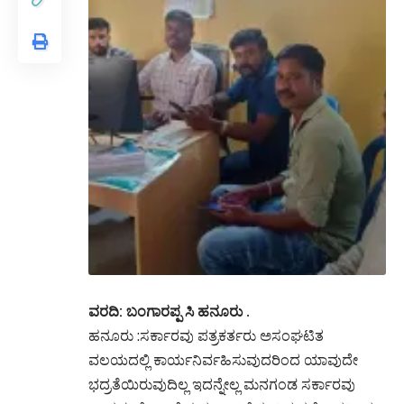
ವರದಿ: ಬಂಗಾರಪ್ಪ ಸಿ ಹನೂರು .
ಹನೂರು :ಸರ್ಕಾರವು ಪತ್ರಕರ್ತರು ಅಸಂಘಟಿತ
ವಲಯದಲ್ಲಿ ಕಾರ್ಯನಿರ್ವಹಿಸುವುದರಿಂದ ಯಾವುದೇ
ಭದ್ರತೆಯಿರುವುದಿಲ್ಲ ಇದನ್ನೇಲ್ಲ ಮನಗಂಡ ಸರ್ಕಾರವು