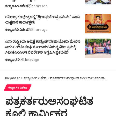
ಕಲ್ಯಾಣಸಿರಿ ವಿಶೇಷ
2 hours ago
ರವೀಂದ್ರ ಕಲಾಕ್ಷೇತ್ರದಲ್ಲಿ “ಶ್ರೀರಾಘವೇಂದ್ರ ಮಹಿಮೆ” ಎಂಬ
ಯಕ್ಷಗಾನ ಕಾರ್ಯಕ್ರಮ
ಕಲ್ಯಾಣಸಿರಿ ವಿಶೇಷ
2 hours ago
ಐಸಾ ರಾಷ್ಟ್ರೀಯ ಅಧ್ಯಕ್ಷೆ ಕಾಮ್ರೇಡ್ ನೇಹಾ ಬೋರಾ ಮೇಲಿನ
ದಾಳಿ ಖಂಡಿಸಿ: ಸಂಘಿ ಗೂಂಡಾಗಳ ವಿರುದ್ಧ ಕಠಿಣ ಕ್ರಮಕ್ಕೆ
ಸಿಪಿಐ(ಎಂಎಲ್) ಲಿಬರೇಶನ್ ಆಗ್ರಹಿಸಿ ಪ್ರತಿಭಟನೆ
ಕಲ್ಯಾಣ ಸಿರಿ
2 hours ago
Kalyanasiri
>
ಕಲ್ಯಾಣಸಿರಿ ವಿಶೇಷ
>
ಪತ್ರಕರ್ತರುಅಸಂಘಟಿತ ಕೂಲಿ ಕಾರ್ಮಿಕರ ಕಾರ್ಡ್ಮಾಡಿಸಿಕೊಳ್ಳಲು : ಕ ಪ ಸಂ ಅಧ್ಯಕ್ಷ ಬಂಗಾರಪ್ಪ ಮನವಿ
ಕಲ್ಯಾಣಸಿರಿ ವಿಶೇಷ
ಪತ್ರಕರ್ತರುಅಸಂಘಟಿತ
ಕೂಲಿ ಕಾರ್ಮಿಕರ