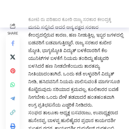
ಘೋಷಣೆಯಾಗಿದ್ದು, ಕೇಂದ್ರ ಹಾಗು ರಾಜ್ಯ ಸರಕಾರಗಳ ಹಗ್ಗ
ಜಗ್ಗಾಟದಲ್ಲಿ ರಾಜ್ಯದ ಜನತೆ ಕಂಗಾಲಾಗಿದ್ದಾರೆ. ೧೮೦೦೦
ಕೋಟಿ ರು ಪರಿಹಾರ ಕೋರಿ ರಾಜ್ಯ ಸರಕಾರ ಕೇಂದ್ರಕ್ಕೆ
ಮನವಿ ಸಲ್ಲಿಸಿದೆ ಆದರೆ ಅನ್ಯ ಪಕ್ಷದ ಸರಕಾರ
ಕೇಂದ್ರದಲ್ಲಿರುವ ಕಾರಣ, ಹಣ ನೀಡುತ್ತಿಲ್ಲ. ಇಬ್ಬರ ಜಗಳದಲ್ಲಿ
ಬಡವರಿಗೆ ಬಡವಾಗುತ್ತಿದ್ದಾರೆ. ರಾಜ್ಯ ಸರಕಾರ ಕುಟೀರ
ಜ್ಯೋತಿ, ಭಾಗ್ಯಜ್ಯೋತಿ ವಿದ್ಯುತ್ ಬಳಕೆದಾರರಿಗೆ ಕೆಲ
ಯುನಿಟ್‌ಗಳ ಬಳಕೆಗೆ ನಿಯಮ ತಂದಿದ್ದು ಹೆಚ್ಚುವರಿ
ಬಳಸಿದರೆ ಹಣ ನೀಡಬೇಕೆಂಬುದು ತಾರತಮ್ಯ
ನೀತಿಯಾದಂತಾಗಿದೆ. ಒಂದು ಕಡೆ ಉಳ್ಳವರಿಗೆ ವಿದ್ಯುತ್
ನೀಡಿ, ಹಸಿದವನಿಗೆ ನಿಯಮ ಪಾಲಿಸುವಂತೆ ಮಾರ್ಗಸೂಚಿ
ಕೊಟ್ಟಿರುವುದು ಸರಿಯಾದ ಕ್ರಮವಲ್ಲ, ಕೂಲಿಕಾರರ ಬವಣೆ
ನೀಗಬೇಕು ಒಂದು ವೇಳೆ ತಡವಾದರೆ ಹಂತಹಂತವಾಗಿ
ಉಗ್ರ ಪ್ರತಿಭಟನೆಯ ಎಚ್ಚರಿಕೆ ನೀಡಿದರು.
ಸಂಘದ ತಾಲೂಕಾ ಅಧ್ಯಕ್ಷ ಬಸವರಾಜು, ಉಪಾಧ್ಯಕ್ಷರಾದ
ಹುಸೇನಪ್ಪ, ಬಾಳಪ್ಪ ಹುಲಿಹೈದರ ಪ್ರಧಾನ ಕಾರ್ಯದರ್ಶಿ
ಸುಂಕಪ್ಪ ಗದಗ, ಕಾರ್ಯದರ್ಶಿ ದುರುಗೇಸ್ ಮರಕುಂಬಿ,