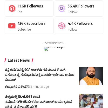
11.6K
Followers
56.4K
Followers
Pin
Follow
136K
Subscribers
4.4K
Followers
Subscribe
Follow
- Advertisement -
Latest News
ರಸ್ತೆ ಗುಡಿಸಿದ ಕೈಗಳಿಗೆ ಆಡಳಿತ: ಸಚಿವರಾದ ಕೆ.ಎಸ್.
ಬಸವಂತಪ್ಪ-ಸಂವಿಧಾನದ ಶಕ್ತಿ ಎಂದರೇ ಇದೇ ಡಾ. ಆನಂದ
ಕುಮಾರ್
ಕಲ್ಯಾಣಸಿರಿ ವಿಶೇಷ
38 minutes ago
ಜಿಲ್ಲೆಯಲ್ಲಿ 10,41,063 ಗಣತಿ
ನಮೂನೆಗಳಡಿಜಿಟಲೀಕರಣ,ಎಸ್ಐಆರ್ ಕಾರ್ಯಕ್ರಮದ
ಪರಿಷ್ಕೃತ ವೇಳಾಪಟ್ಟಿ ಪ್ರಕಟ