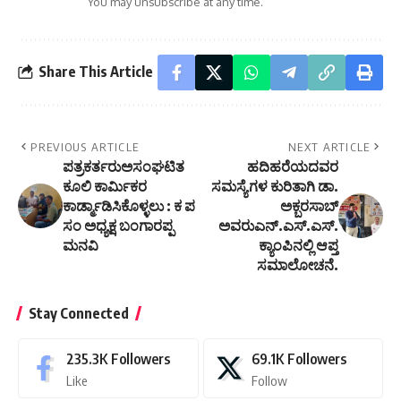
You may unsubscribe at any time.
Share This Article
PREVIOUS ARTICLE
NEXT ARTICLE
ಪತ್ರಕರ್ತರುಅಸಂಘಟಿತ
ಹದಿಹರೆಯದವರ
ಕೂಲಿ ಕಾರ್ಮಿಕರ
ಸಮಸ್ಯೆಗಳ ಕುರಿತಾಗಿ ಡಾ.
ಕಾರ್ಡ್ಮಾಡಿಸಿಕೊಳ್ಳಲು : ಕ ಪ
ಅಕ್ಬರಸಾಬ್
ಸಂ ಅಧ್ಯಕ್ಷ ಬಂಗಾರಪ್ಪ
ಅವರುಎನ್.ಎಸ್.ಎಸ್.
ಮನವಿ
ಕ್ಯಾಂಪಿನಲ್ಲಿ ಆಪ್ತ
ಸಮಾಲೋಚನೆ.
Stay Connected
235.3K
Followers
69.1K
Followers
Like
Follow