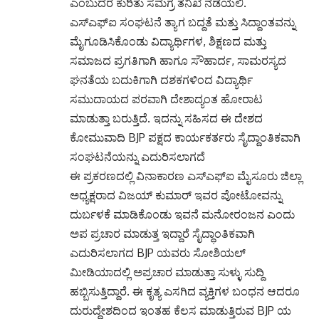
ಎಂಬುದರ ಕುರಿತು ಸಮಗ್ರ ತನಿಖೆ ನಡೆಯಲಿ.
ಎಸ್ಎಫ್ಐ ಸಂಘಟನೆ ತ್ಯಾಗ ಬದ್ದತೆ ಮತ್ತು ಸಿದ್ದಾಂತವನ್ನು
ಮೈಗೂಡಿಸಿಕೊಂಡು ವಿದ್ಯಾರ್ಥಿಗಳ, ಶಿಕ್ಷಣದ ಮತ್ತು
ಸಮಾಜದ ಪ್ರಗತಿಗಾಗಿ ಹಾಗೂ ಸೌಹಾರ್ದ, ಸಾಮರಸ್ಯದ
ಘನತೆಯ ಬದುಕಿಗಾಗಿ ದಶಕಗಳಿಂದ ವಿದ್ಯಾರ್ಥಿ
ಸಮುದಾಯದ ಪರವಾಗಿ ದೇಶಾದ್ಯಂತ ಹೋರಾಟ
ಮಾಡುತ್ತಾ ಬರುತ್ತಿದೆ. ಇದನ್ನು ಸಹಿಸದ ಈ ದೇಶದ
ಕೋಮುವಾದಿ BJP ಪಕ್ಷದ ಕಾರ್ಯಕರ್ತರು ಸೈದ್ದಾಂತಿಕವಾಗಿ
ಸಂಘಟನೆಯನ್ನು ಎದುರಿಸಲಾಗದೆ
ಈ ಪ್ರಕರಣದಲ್ಲಿ ‌ವಿನಾಕಾರಣ ಎಸ್ಎಫ್ಐ ಮೈಸೂರು ಜಿಲ್ಲಾ
ಅಧ್ಯಕ್ಷರಾದ‌ ವಿಜಯ್ ಕುಮಾರ್ ಇವರ ಪೋಟೋವನ್ನು
ದುರ್ಬಳಕೆ ಮಾಡಿಕೊಂಡು ಇವನೆ ಮನೋರಂಜನ ಎಂದು
ಅಪ ಪ್ರಚಾರ ಮಾಡುತ್ತ ಇದ್ದಾರೆ ಸೈದ್ಧಾಂತಿಕವಾಗಿ
ಎದುರಿಸಲಾಗದ BJP ಯವರು ಸೋಶಿಯಲ್
ಮೀಡಿಯಾದಲ್ಲಿ ಅಪ್ರಚಾರ ಮಾಡುತ್ತಾ ಸುಳ್ಳು ಸುದ್ದಿ
ಹಬ್ಬಿಸುತ್ತಿದ್ದಾರೆ. ಈ ಕೃತ್ಯ ಎಸಗಿದ ವ್ಯಕ್ತಿಗಳ ಬಂಧನ ಆದರೂ
ದುರುದ್ದೇಶದಿಂದ ಇಂತಹ ಕೆಲಸ ಮಾಡುತ್ತಿರುವ BJP ಯ