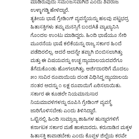
ಮಾಡಿರುವುದು ಸಮಂಜಸವಾಗಿದೆ ಎಂದು ಶಿವರಾಜ
ಉಳ್ಳಾಗಡ್ಡಿ ಹೇಳಿದ್ದಾರೆ.
ತೃತೀಯ ಭಾಷೆ ಗ್ರೇಡಿಂಗ್ ವ್ಯವಸ್ಥೆಯನ್ನು ಹಲವು ಪಟ್ಟಭದ್ರ
ಹಿತಾಸಕ್ತಿಗಳು ತಮ್ಮ ಮನಸ್ಸಿಗೆ ಬಂದAತೆ ವ್ಯಾಖ್ಯಾನಿಸಿ
ಗೊಂದಲ ಉಂಟು ಮಾಡಿದ್ದರು. ಹಿಂದಿ ಭಾಷೆಯೂ ಸೇರಿ
ಮೂರನೆಯ ಭಾಷೆ ಕಲಿಕೆಯನ್ನು ರಾಜ್ಯ ಸರ್ಕಾರ ಹಿಂದೆ
ಪಡೆದಿರಲಿಲ್ಲ. ಆದರೆ ಅದನ್ನೇ ತಪ್ಪಾಗಿ ಬಿಂಬಿಸಲಾಗಿತ್ತು
ಮತ್ತು ಈ ವಿಷಯವನ್ನು ಉಚ್ಛ ನ್ಯಾಯಾಲಯದವರೆಗೂ
ತೆಗೆದುಕೊಂಡು ಹೋಗಲಾಗಿತ್ತು. ಅರ್ಜಿದಾರರಿಗೆ ಮೊದಲು
೫೦ ಸಾವಿರ ರೂಪಾಯಿಯ ದಂಡ ವಿಧಿಸಿದ್ದ ನ್ಯಾಯಾಲಯ
ನಂತರ ಅದನ್ನು ೧ ಲಕ್ಷ ರೂಪಾಯಿಗೆ ಏರಿಸಲಾಯಿತು.
ಸರ್ಕಾರ ಈ ಕೂಡಲೇ ನಿಯಮಾನುಸಾರ
ನಿಯಮಾವಳಿಗಳನ್ನು ರೂಪಿಸಿ ಗ್ರೇಡಿಂಗ್ ವ್ಯವಸ್ಥೆ
ಜಾರಿಗೊಳಿಸಬೇಕು ಎಂದು ತಿಳಿಸಿದ್ದಾರೆ.
ಒಟ್ಟಿನಲ್ಲಿ, ಹಿಂದಿ ಸಾಮ್ರಾಜ್ಯ ಶಾಹಿಗಳ ಹುನ್ನಾರಗಳಿಗೆ
ಕರ್ನಾಟಕ ಸರ್ಕಾರ ಮಣೆ ಹಾಕಬಾರದು. ಕರುನಾಡಿನ ಮಕ್ಕಳ
ಹಿತಾಸಕ್ತಿ ಕಾಪಾಡಬೇಕು ಎಂದು ಕೊಪ್ಪಳ ಜಿಲ್ಲೆಯ ಕರವೇ