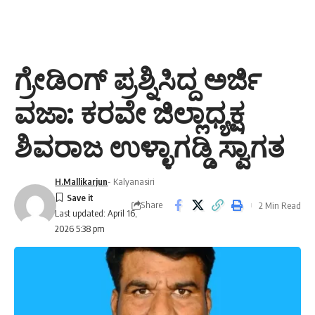
ಗ್ರೇಡಿಂಗ್ ಪ್ರಶ್ನಿಸಿದ್ದ ಅರ್ಜಿ
ವಜಾ: ಕರವೇ ಜಿಲ್ಲಾಧ್ಯಕ್ಷ
ಶಿವರಾಜ ಉಳ್ಳಾಗಡ್ಡಿ ಸ್ವಾಗತ
H.Mallikarjun
- Kalyanasiri
Share
2 Min Read
Last updated: April 16,
2026 5:38 pm