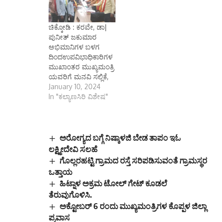
ಚಿಕ್ಕೋಡಿ : ಕರವೇ, ಡಾ|
ಪುನೀತ್ ಜಕುಮಾರ
ಅಭಿಮಾನಿಗಳ ಬಳಗ
ದಿಂದಉಪವಿಭಾಧಿಕಾರಿಗಳ
ಮುಖಾಂತರ ಮುಖ್ಯಮಂತ್ರಿ
ಯವರಿಗೆ ಮನವಿ ಸಲ್ಲಿಕೆ,
January 10, 2024
In "ಕಲ್ಯಾಣಸಿರಿ ವಿಶೇಷ"
ಅರೋಗ್ಯದ ಬಗ್ಗೆ ನಿಷ್ಕಾಳಜಿ ಬೇಡ ತಾಪಂ ಇಓ
ಲಕ್ಷ್ಮೀದೇವಿ ಸಲಹೆ
ಗೊಲ್ಲರಹಟ್ಟಿ ಗ್ರಾಮದ ರಸ್ತೆ ಸರಿಪಡಿಸುವಂತೆ ಗ್ರಾಮಸ್ಥರ
ಒತ್ತಾಯ
ಹಿಟ್ನಾಳ ಅಕ್ರಮ ಟೋಲ್ ಗೇಟ್ ಕೂಡಲೆ
ತೆರುವುಗೊಳಿಸಿ.
ಅಕ್ಟೋಬರ್ 6 ರಂದು ಮುಖ್ಯಮಂತ್ರಿಗಳ ಕೊಪ್ಪಳ ಜಿಲ್ಲಾ
ಪ್ರವಾಸ