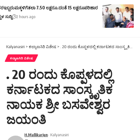
ರಇಬ್ಬರುಮಕ್ಕಳಿಗೆತಲಾ 7.50 ಲಕ್ಷರೂ.ದಂತೆ 15 ಲಕ್ಷರೂಪರಿಹಾರ
ಪಳ ಸುದ್ದಿ
2 hours ago
Kalyanasiri
>
ಕಲ್ಯಾಣಸಿರಿ ವಿಶೇಷ
>
. 20 ರಂದು ಕೊಪ್ಪಳದಲ್ಲಿ ಕರ್ನಾಟಕದ ಸಾಂಸ್ಕೃತಿಕ ನಾಯಕ ಶ್ರೀ ಬಸವೇಶ್ವರ ಜಯಂತಿ
ಕಲ್ಯಾಣಸಿರಿ ವಿಶೇಷ
. 20 ರಂದು ಕೊಪ್ಪಳದಲ್ಲಿ
ಕರ್ನಾಟಕದ ಸಾಂಸ್ಕೃತಿಕ
ನಾಯಕ ಶ್ರೀ ಬಸವೇಶ್ವರ
ಜಯಂತಿ
H.Mallikarjun
- Kalyanasiri