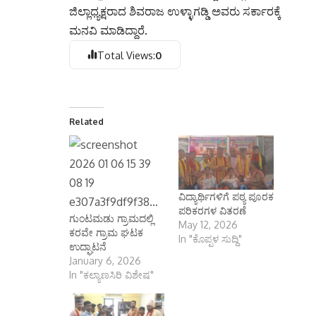
ಜಿಲ್ಲಾಧ್ಯಕ್ಷರಾದ ಶಿವರಾಜ ಉಳ್ಳಾಗಡ್ಡಿ ಅವರು ಸರ್ಕಾರಕ್ಕೆ
ಮನವಿ ಮಾಡಿದ್ದಾರೆ.
Total Views:
0
Related
ವಿದ್ಯಾರ್ಥಿಗಳಿಗೆ ಪಠ್ಯ ಪೂರಕ
ಪರಿಕರಗಳ ವಿತರಣೆ
ಗುಂಟಮಡು ಗ್ರಾಮದಲ್ಲಿ
May 12, 2026
ಕರವೇ ಗ್ರಾಮ ಘಟಕ
In "ಕೊಪ್ಪಳ ಸುದ್ದಿ"
ಉದ್ಘಾಟನೆ
January 6, 2026
In "ಕಲ್ಯಾಣಸಿರಿ ವಿಶೇಷ"