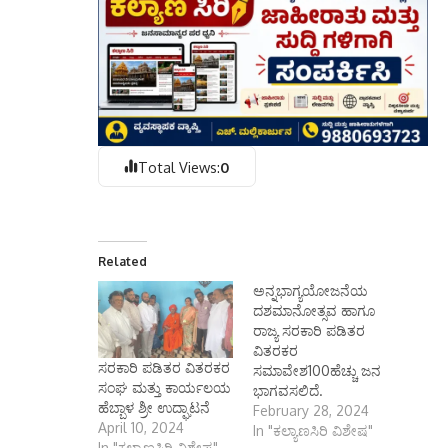
Total Views:
0
Related
ಅನ್ನಭಾಗ್ಯಯೋಜನೆಯ
ದಶಮಾನೋತ್ಸವ ಹಾಗೂ
ರಾಜ್ಯ ಸರಕಾರಿ ಪಡಿತರ
ವಿತರಕರ
ಸರಕಾರಿ ಪಡಿತರ ವಿತರಕರ
ಸಮಾವೇಶ100ಹೆಚ್ಚು ಜನ
ಸಂಘ ಮತ್ತು ಕಾರ್ಯಲಯ
ಭಾಗವಸಲಿದೆ.
ಹೆಬ್ಬಾಳ ಶ್ರೀ ಉದ್ಘಾಟನೆ
February 28, 2024
April 10, 2024
In "ಕಲ್ಯಾಣಸಿರಿ ವಿಶೇಷ"
In "ಕಲ್ಯಾಣಸಿರಿ ವಿಶೇಷ"