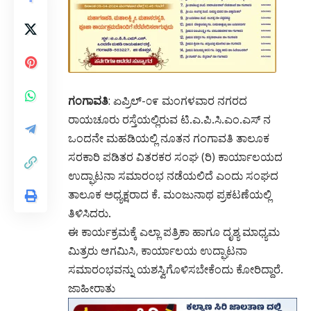
ಗಂಗಾವತಿ
: ಏಪ್ರಿಲ್-೦೯ ಮಂಗಳವಾರ ನಗರದ
ರಾಯಚೂರು ರಸ್ತೆಯಲ್ಲಿರುವ ಟಿ.ಎ.ಪಿ.ಸಿ.ಎಂ.ಎಸ್ ನ
ಒಂದನೇ ಮಹಡಿಯಲ್ಲಿ ನೂತನ ಗಂಗಾವತಿ ತಾಲೂಕ
ಸರಕಾರಿ ಪಡಿತರ ವಿತರಕರ ಸಂಘ (ರಿ) ಕಾರ್ಯಾಲಯದ
ಉದ್ಘಾಟನಾ ಸಮಾರಂಭ ನಡೆಯಲಿದೆ ಎಂದು ಸಂಘದ
ತಾಲೂಕ ಅಧ್ಯಕ್ಷರಾದ ಕೆ. ಮಂಜುನಾಥ ಪ್ರಕಟಣೆಯಲ್ಲಿ
ತಿಳಿಸಿದರು.
ಈ ಕಾರ್ಯಕ್ರಮಕ್ಕೆ ಎಲ್ಲಾ ಪತ್ರಿಕಾ ಹಾಗೂ ದೃಶ್ಯ ಮಾಧ್ಯಮ
ಮಿತ್ರರು ಆಗಮಿಸಿ, ಕಾರ್ಯಾಲಯ ಉದ್ಘಾಟನಾ
ಸಮಾರಂಭವನ್ನು ಯಶಸ್ವಿಗೊಳಿಸಬೇಕೆಂದು ಕೋರಿದ್ದಾರೆ.
ಜಾಹೀರಾತು