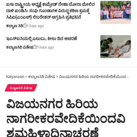
ಐಸಾ ರಾಷ್ಟ್ರೀಯ ಅಧ್ಯಕ್ಷೆ ಕಾಮ್ರೇಡ್ ನೇಹಾ ಬೋರಾ ಮೇಲಿನ
ದಾಳಿ ಖಂಡಿಸಿ: ಸಂಘಿ ಗೂಂಡಾಗಳ ವಿರುದ್ಧ ಕಠಿಣ ಕ್ರಮಕ್ಕೆ
ಸಿಪಿಐ(ಎಂಎಲ್) ಲಿಬರೇಶನ್ ಆಗ್ರಹಿಸಿ ಪ್ರತಿಭಟನೆ
ಕಲ್ಯಾಣ ಸಿರಿ
1 hour ago
ಇಎಸ್ಐಸಿಯಲ್ಲಿ ಎಲುಬು, ಕೀಲು ದಿನ ಆಚರಣೆ
ಕಲ್ಯಾಣಸಿರಿ ವಿಶೇಷ
1 hour ago
Kalyanasiri
>
ಕಲ್ಯಾಣಸಿರಿ ವಿಶೇಷ
>
ವಿಜಯನಗರ ಹಿರಿಯ ನಾಗರೀಕರವೇದಿಕೆಯಿಂದವಿಶ್ವಮಹಿಳಾದಿನಾಚರಣೆ
ಕಲ್ಯಾಣಸಿರಿ ವಿಶೇಷ
ವಿಜಯನಗರ ಹಿರಿಯ
ನಾಗರೀಕರವೇದಿಕೆಯಿಂದವಿ
ಶ್ವಮಹಿಳಾದಿನಾಚರಣೆ