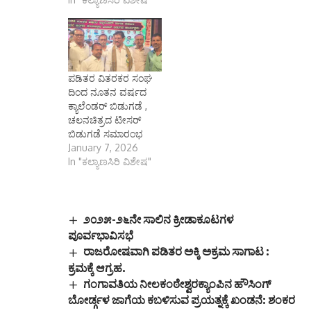
ಪಡಿತರ ವಿತರಕರ ಸಂಘ
ದಿಂದ ನೂತನ ವರ್ಷದ
ಕ್ಯಾಲೆಂಡರ್ ಬಿಡುಗಡೆ ,
ಚಲನಚಿತ್ರದ ಟೀಸರ್
ಬಿಡುಗಡೆ ಸಮಾರಂಭ
January 7, 2026
In "ಕಲ್ಯಾಣಸಿರಿ ವಿಶೇಷ"
೨೦೨೫-೨೬ನೇ ಸಾಲಿನ ಕ್ರೀಡಾಕೂಟಗಳ
ಪೂರ್ವಭಾವಿಸಭೆ
ರಾಜರೋಷವಾಗಿ ಪಡಿತರ ಅಕ್ಕಿ ಅಕ್ರಮ ಸಾಗಾಟ :
ಕ್ರಮಕ್ಕೆ ಆಗ್ರಹ.
ಗಂಗಾವತಿಯ ನೀಲಕಂಠೇಶ್ವರಕ್ಯಾಂಪಿನ ಹೌಸಿಂಗ್
ಬೋರ್ಡ್ಗಳ ಜಾಗೆಯ ಕಬಳಿಸುವ ಪ್ರಯತ್ನಕ್ಕೆ ಖಂಡನೆ: ಶಂಕರ