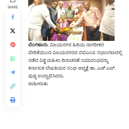
SHARE
ಬೆಂಗಳೂರು
; ವಿಜಯನಗರ ಹಿರಿಯ ನಾಗರೀಕರ
ವೇದಿಕೆಯಿಂದ ವಿಜಯನಗರದ ಬಿಬಿಎಂಪಿ ಸಭಾಂಗಣದಲ್ಲಿ
ನಡೆದ ವಿಶ್ವ ಮಹಿಳಾ ದಿನಾಚರಣೆ ಸಮಾರಂಭವನ್ನು
ಕರ್ನಾಟಕ ಲೇಖಕಿಯರ ಸಂಘ ಅಧ್ಯಕ್ಷೆ ಡಾ. ಎಚ್.ಎಲ್.
ಪುಷ್ಪ ಉದ್ಘಾಟಿಸಿದರು.
ಜಾಹೀರಾತು