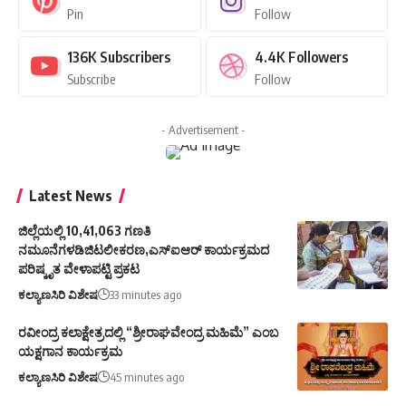
Pin
Follow
136K
Subscribers
4.4K
Followers
Subscribe
Follow
- Advertisement -
Latest News
ಜಿಲ್ಲೆಯಲ್ಲಿ 10,41,063 ಗಣತಿ
ನಮೂನೆಗಳಡಿಜಿಟಲೀಕರಣ,ಎಸ್ಐಆರ್ ಕಾರ್ಯಕ್ರಮದ
ಪರಿಷ್ಕೃತ ವೇಳಾಪಟ್ಟಿ ಪ್ರಕಟ
ಕಲ್ಯಾಣಸಿರಿ ವಿಶೇಷ
33 minutes ago
ರವೀಂದ್ರ ಕಲಾಕ್ಷೇತ್ರದಲ್ಲಿ “ಶ್ರೀರಾಘವೇಂದ್ರ ಮಹಿಮೆ” ಎಂಬ
ಯಕ್ಷಗಾನ ಕಾರ್ಯಕ್ರಮ
ಕಲ್ಯಾಣಸಿರಿ ವಿಶೇಷ
45 minutes ago