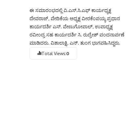
ಈ ಸಮಾರಂಭದಲ್ಲಿ ವಿ.ಎಸ್.ಸಿ.ಎಫ್ ಕಾರ್ಯಧ್ಯಕ್ಷ
ದೇವರಾಜ್, ವೇದಿಕೆಯ ಅಧ್ಯಕ್ಷ ವೀರಕೆಂಪಯ್ಯ ಪ್ರಧಾನ
ಕಾರ್ಯದರ್ಶಿ ಎಸ್. ವೇಣುಗೋಪಾಲ್, ಉಪಾಧ್ಯಕ್ಷ
ರವೀಂದ್ರ ಸಹ ಕಾರ್ಯದರ್ಶಿ ಸಿ. ರುದ್ರೇಶ್ ವಂದನಾರ್ಪಣೆ
ಮಾಡಿದರು. ವಿಶಾಲಾಕ್ಷಿ, ಎನ್. ತುಂಗ ಭಾಗವಹಿಸಿದ್ದರು.
Total Views:
0
ಬೆಳಗಾವಿಯ ಸುವರ್ಣ ಸೌಧದಲ್ಲಿ ವಿಶ್ವದ ಮೊದಲ
ಸಂಸತ್ತು’ ಅನುಭವ ಮಂಟಪದ ಚಿತ್ರ ಅನಾವರಣ
ಪೋಲಿಸ್ ಠಾಣೆಯಲ್ಲಿ ಗಣೇಶ್ ಹಬ್ಬ, ಈದ್ ಮಿಲಾದ್
ಪ್ರಯುಕ್ತ ಶಾಂತಿ ಸಭೆ
ಹವಾಮಾನಬದಲಾವಣೆಯನ್ನುಎದುರಿಸುವತ್ತಾರೈತರುಕಾರ್ಯಪ್ರವೃ
: ಸಹಜ ಕೃಷಿವಿಜ್ಞಾನಿಡಾ.ಮಂಜುನಾಥ.
ಅಂಗನವಾಡಿ ಕೇಂದ್ರಕ್ಕೆ ಕುಡಿಯುವ ಕೂಲ್ ವಾಟರ್
ಕ್ಯಾನ್ ನೀಡಿ ಹುಟ್ಟುಹಬ್ಬವನ್ನು ಆಚರಣೆ: