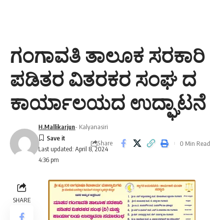
ಗಂಗಾವತಿ ತಾಲೂಕ ಸರಕಾರಿ
ಪಡಿತರ ವಿತರಕರ ಸಂಘ ದ
ಕಾರ್ಯಾಲಯದ ಉದ್ಘಾಟನೆ
H.Mallikarjun
- Kalyanasiri
Share
0 Min Read
Last updated: April 8, 2024
4:36 pm
SHARE