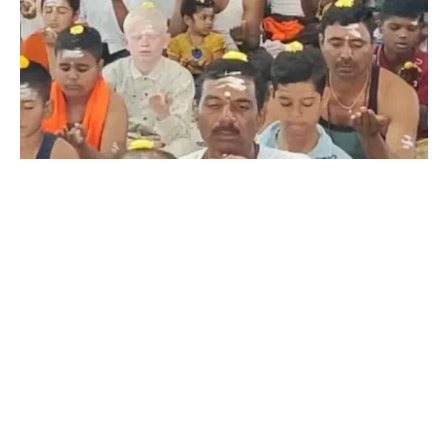
Tomorrow (Mass Lingayat religious
initiation program in Hubli)
SHARE
ಜಾಹೀರಾತು