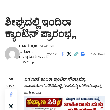
ಶೀಘ್ರದಲ್ಲಿ ಇಂದಿರಾ
ಕ್ಯಾಂಟಿನ್ ಪ್ರಾರಂಭ,,
H.Mallikarjun
- Kalyanasiri
Share
2 Min Read
Last updated: May 24,
2025 2:18 pm
ಬಡ ಜನತೆ ಇಂದಿರಾ ಕ್ಯಾಂಟಿನ್ ಸೌಲಭ್ಯವನ್ನು
ಸದುಪಯೋಗ ಪಡಿಸಿಕೊಳ್ಳಿ,,! ಲಲಿತಮ್ಮ ಯಡಿಯಾಪೂರ,,
SHARE
ಜಾಹೀರಾತು