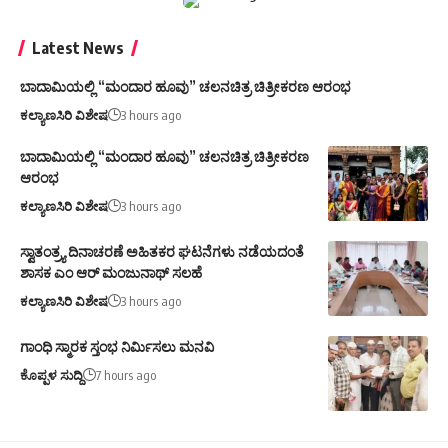
Latest News
ಬಾದಾಮಿಯಲ್ಲಿ “ಮಂದಾರ ಹೂವು” ಚಲನಚಿತ್ರ ಚಿತ್ರೀಕರಣ ಆರಂಭ
ಕಲ್ಯಾಣಸಿರಿ ವಿಶೇಷ
3 hours ago
ಬಾದಾಮಿಯಲ್ಲಿ “ಮಂದಾರ ಹೂವು” ಚಲನಚಿತ್ರ ಚಿತ್ರೀಕರಣ
ಆರಂಭ
ಕಲ್ಯಾಣಸಿರಿ ವಿಶೇಷ
3 hours ago
ಸ್ವಾತಂತ್ರ್ಯ ದಿನಾಚರಣೆ ಅಹಿತಕರ ಘಟನೆಗಳು ನಡೆಯದಂತೆ
ಶಾಸಕ ಎಂ ಆರ್ ಮಂಜುನಾಥ್ ಸಲಹೆ
ಕಲ್ಯಾಣಸಿರಿ ವಿಶೇಷ
3 hours ago
ಗಾಂಧಿ ಸ್ಮಾರಕ ಸ್ತಂಭ ನಿರ್ಮಿಸಲು ಮನವಿ
ಕೊಪ್ಪಳ ಸುದ್ದಿ
7 hours ago