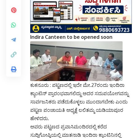
Indira Canteen to be opened soon
ಕುಕನೂರು : ಪಟ್ಟಣದಲ್ಲಿ ಇದೇ ಮೇ.27ರಂದು ಇಂದಿರಾ
ಕ್ಯಾಂಟಿನ್ ಪ್ರಾರಂಭವಾಗಲಿದ್ದು ಅದರ ಸದುಪಯೋಗವನ್ನು
ಸಾರ್ವಜನಿಕರು ಪಡೆದುಕೊಳ್ಳಲು ಮುಂದಾಗಬೇಕು ಎಂದು
ಪಟ್ಟಣ ಪಂಚಾಯತಿ ಅಧ್ಯಕ್ಷೆ ಲಲಿತಮ್ಮ ಯಡಿಯಾಪೂರ
ಹೇಳಿದರು.
ಅವರು ಪಟ್ಟಣದ ಪ್ರವಾಸಿಮಂದಿರದಲ್ಲಿ ಕರೆದ
ಸುದ್ದಿಗೋಷ್ಠಿಯಲ್ಲಿ ಮಾತನಾಡಿ ಇಂದಿರಾ ಕ್ಯಾಂಟಿನಿನಲ್ಲಿ