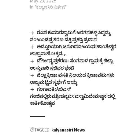
May 23, 2025
In "ಕಲ್ಯಾಣಸಿರಿ ವಿಶೇಷ"
ರೂಪ ಕುಮಾರಸ್ವಾಮಿಗೆ ಜರಗನಹಳ್ಳಿ ಸಿದ್ದಮ್ಮ
ನಂಜುಂಡಪ್ಪ ಶರಣ ದತ್ತಿ ಪ್ರಶಸ್ತಿ ಪ್ರದಾನ
ಅದ್ದೂರಿಯಾಗಿ ಜರುಗಿದವಿಜಯಮಹಾಂತೇಶ್ವರ
ಜಾತ್ರಾಮಹೋತ್ಸವ,,,
ದೌರ್ಜನ್ಯ ಪ್ರಕರಣ: ಸಂಗನಾಳ ಗ್ರಾಮಕ್ಕೆ ಜಿಲ್ಲಾ
ಉಸ್ತುವಾರಿ ಸಚಿವರ ಭೇಟಿ
ಜಿಲ್ಲಾ ಕ್ರೀಡಾ ವಸತಿ ನಿಲಯದ ಕ್ರೀಡಾಪಟುಗಳು
ರಾಜ್ಯಮಟ್ಟದ ಸ್ಪರ್ಧೆಗೆ ಆಯ್ಕೆ
ಗಂಗಾವತಿ:ಸಿಬಿಎಸ್
ಗಂಜಿನಲ್ಲಿರುವಶ್ರೀಚನ್ನಬಸವಸ್ವಾಮಿದೇವಸ್ಥಾನ ದಲ್ಲಿ
ಕಾರ್ತಿಕೋತ್ಸವ
TAGGED:
kalyanasiri News