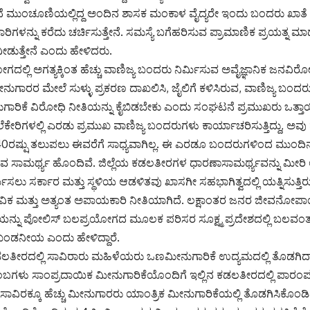
ೆ ಮುಂಚೂಣಿಯಲ್ಲಿದ್ದ ಅಂದಿನ ಶಾಸಕ ಮಂಕಾಳ ವೈದ್ಯರೇ ಇಂದು ಬಂದರು ಖಾತೆ ಸಚ
ಗಳನ್ನು ಕರೆದು ಚರ್ಚಿಸುತ್ತೇನೆ. ಸಮಸ್ಯೆ ಬಗೆಹರಿಸುವ ಪ್ರಾಮಾಣಿಕ ಪ್ರಯತ್ನ ಮಾಡು
ಿ ನೀಡುತ್ತೇನೆ ಎಂದು ಹೇಳಿದರು.
ಲ್ಲಿ ಅಗತ್ಯಕ್ಕಿಂತ ಹೆಚ್ಚು ವಾಣಿಜ್ಯ ಬಂದರು ನಿರ್ಮಿಸುವ ಅವೈಜ್ಞಾನಿಕ ಜನವಿರ
ರರ ಮೇಲೆ ಸುಳ್ಳು ಪ್ರಕರಣ ದಾಖಲಿಸಿ, ಜೈಲಿಗೆ ಕಳಿಸಿರುವ, ವಾಣಿಜ್ಯ ಬಂದರು
ುಗಾರಿಕೆ ವಿರೋಧಿ ನೀತಿಯನ್ನು ಕೈಬಿಡಬೇಕು ಎಂದು ಸಂಘಟನೆ ಪ್ರಮುಖರು ಒತ್ತಾ
ೆಕೇರಿಗಳಲ್ಲಿ ಎರಡು ಪ್ರಮುಖ ವಾಣಿಜ್ಯ ಬಂದರುಗಳು ಕಾರ್ಯಾಚರಿಸುತ್ತಿದ್ದು, ಅವ
ತ 40ರಷ್ಷು ತಲುಪಲು ಈವರೆಗೆ ಸಾಧ್ಯವಾಗಿಲ್ಲ. ಈ ಎರಡೂ ಬಂದರುಗಳಿಂದ ಮುಂದಿ
ವ ಸಾಮರ್ಥ್ಯ ಹೊಂದಿವೆ. ಜಿಲ್ಲೆಯ ಕಡಲತೀರಗಳ ಧಾರಣಾಸಾಮರ್ಥ್ಯವನ್ನು ಮೀರಿ ಅಗತ್
ಮಿಸಲು ಸರ್ಕಾರ ಮತ್ತು ಸ್ಥಳಿಯ ಆಡಳಿತವು ಖಾಸಗೀ ಸಹಭಾಗಿತ್ವದಲ್ಲಿ ಯತ್ನಿಸುತ್ತಿ
ಸ್ತವಿಕ ಮತ್ತು ಅತ್ಯಂತ ಅಪಾಯಕಾರಿ ನೀತಿಯಾಗಿದೆ. ಲಕ್ಷಾಂತರ ಜನರ ಜೀವನೋಪಾಯ
್ನು ಪೋಲಿಸ್ ಬಲಪ್ರಯೋಗದ ಮೂಲಕ ಪರಿಸರ ಸೂಕ್ಷ್ಮ ಪ್ರದೇಶದಲ್ಲಿ ಬಲವ
ು ಖಂಡನೀಯ ಎಂದು ಹೇಳಿದ್ದಾರೆ.
ೀರದಲ್ಲಿ ಸಾವಿರಾರು ಮಹಿಳೆಯರು ಒಣಮೀನುಗಾರಿಕೆ ಉದ್ಯಮದಲ್ಲಿ ತೊಡಗಿದ್ದಾರೆ
ಗಳು ಸಾಂಪ್ರದಾಯಿಕ ಮೀನುಗಾರಿಕೆಯೊಂದಿಗೆ ಇಲ್ಲಿನ ಕಡಲತೀರದಲ್ಲಿ ಪಾರಂಪರಿ
 ಸಾವಿರಕ್ಕೂ ಹೆಚ್ಚು ಮೀನುಗಾರರು ಯಾಂತ್ರಿಕ ಮೀನುಗಾರಿಕೆಯಲ್ಲಿ ತೊಡಗಿಸಿಕೊಂಡಿದ್ದ