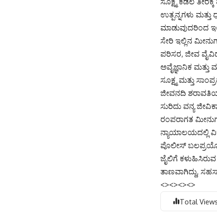
ಸೂಕ್ಷ್ಮ ಕಡಲ ತೀರ
ಉತ್ಪನ್ನಗಳು ಮತ್ತು
ಮಾಡುವುದರಿಂದ ಇಲ್
ಸೇರಿ ಇಲ್ಲಿನ ಮೀನುಗ
ಪರಿಸರ, ಜೀವ ವೈವಿ
ಅವೈಜ್ಞಾನಿಕ ಮತ್ತು
ಸೂಕ್ಷ್ಮ ಮತ್ತು ಸಾ
ಜೀವನದಿ ಶರಾವತಿಯ ಸಂ
ಸುರಿದು ವನ್ಯ ಜೀವಿಕ
ರಂಪರಾಗತ ಮೀನುಗಾ
ನ್ಯಾಯಾಲಯದಲ್ಲಿ ವಿ
ಪೊಲೀಸ್ ಬಲಪ್ರಯೋಗದ
ಜೈಲಿಗೆ ಕಳುಹಿಸಿರು
ತಾಣವಾಗಿದ್ದು, ಸಹಸ್
<><><><>
Total Views