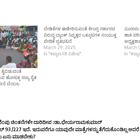
ಬೇಡಿಕೆಗಳ ಈಡೇರಿಸುವಂತೆ ಕೇಂದ್ರ ಸರ್ಕಾರದ
ನೂರಾರು 
ವಿರುದ್ಧ ಬ್ಯಾಂಕ್ ನಿವೃತ್ತರ ಒಕ್ಕೂಟಗಳ ಸಂಯುಕ್ತ
ಹಾಕಿ ಪ
ವೇದಿಕೆ ಪ್ರತಿಭಟನೆ
ಅಧ್ಯಕ್ಷಶಾ
March 29, 2025
March 1
In "ಕಲ್ಯಾಣಸಿರಿ ವಿಶೇಷ"
In "ಕಲ್ಯ
 ಕೈಬಿಡುವಂತೆ
ರುವ ಹೋಟಕ್ಕ ರಾಜ್ಯ ರೈತ
ೇನೆ ಬೆಂಬಲ
 ಕುವೆಂಪು ಚಿಂತನೆಗಳೇ ದಾರಿದೀಪ :ಡಾ.ಭೇರ್ಯರಾಮಕುಮಾರ್
ೆಲ್ 93 /227 ಇದೆ. ಇದುವರೆಗೂ ಯಾವುದೇ ಮಾತ್ರೆಗಳನ್ನು ತೆಗೆದುಕೊಂಡಿಲ್ಲ ಆದರೆ ಸಿ
ು ಏನು ಮಾಡಬೇಕು?