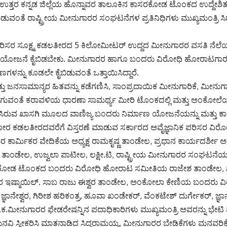
; ಉತ್ತರ ಕನ್ನಡ ಜಿಲ್ಲೆಯ ಹೊನ್ನಾವರ ತಾಲೂಕಿನ ಕಾಸರಕೋಡ ಟೊಂಕದ ಉದ್ದೇಶಿತ
ುವಂತೆ ರಾಷ್ಟ್ರೀಯ ಮೀನುಗಾರರ ಸಂಘಟನೆಗಳ ಪ್ರತಿನಿಧಿಗಳು ಮುಖ್ಯಮಂತ್ರಿ ಸಿ
ಸರ ಸೂಕ್ಷ್ಮ ಕಡಲತೀರದ 5 ಕಿಲೋಮೀಟರ್ ಉದ್ದದ ಮೀನುಗಾರರ ವಸತಿ ನೆಲೆಯಲ್ಲಿ ಚ
ಣ ಯೋಜನೆ ಕೈಬಿಡಬೇಕು. ಮೀನುಗಾರರ ಹಾಗೂ ಬಂದರು ವಿರೋಧಿ ಹೋರಾಟಗಾ
ಗಳನ್ನು ಕೂಡಲೇ ಕೈಬಿಡುವಂತೆ ಒತ್ತಾಯಿಸಿದ್ದಾರೆ.
ತ್ತು ಜನಸಾಮಾನ್ಯರ ಹಿತವನ್ನು ಕಡೆಗಣಿಸಿ, ಸಾಂಪ್ರದಾಯಿಕ ಮೀನುಗಾರಿಕೆ, ಮ
ಆಗುವಂತೆ ಕರಾವಳಿಯ ಧಾರಣಾ ಸಾಮರ್ಥ್ಯ ಮೀರಿ ಟೊಂಕದಲ್ಲಿ ಮತ್ತು ಅಂಕೋಲೆ
ಶಿಸಿರುವ ಖಾಸಗಿ ಮೂಲದ ವಾಣಿಜ್ಯ ಬಂದರು ನಿರ್ಮಾಣ ಯೋಜನೆಯನ್ನು ಮತ್ತು ಕ
ರ ಕಡಲತೀರದವರೆಗೆ ವಿಸ್ತರಣೆ ಮಾಡುವ ಸರ್ಕಾರದ ಅವೈಜ್ಞಾನಿಕ ಪರಿಸರ ವಿರೋ
ರ ಕಾರ್ಮಿಕರ ವೇದಿಕೆಯ ಅಧ್ಯಕ್ಷ ರಾಮಕೃಷ್ಣ ತಾಂಡೇಲ, ಪ್ರಧಾನ ಕಾರ್ಯದರ್ಶೀ 
ಂಡೇಲ, ಉಜ್ವಲಾ ಪಾಟೀಲ, ಲಕ್ಷೀ.ಟಿ, ರಾಷ್ಟ್ರೀಯ ಮೀನುಗಾರರ ಸಂಘಟನೆಯ ರ
ಕೋಡ ಟೊಂಕದ ಬಂದರು ವಿರೋಧಿ ಹೋರಾಟ ಸಮೀತಿಯ ರಾಜೇಶ ತಾಂಡೇಲ, ಗಣಪ
ಸಾರ ಇಷ್ಮಾಯಿಲ್. ಸಾಬ ರಾಜು ಈಶ್ವರ ತಾಂಡೇಲ, ಅಂಕೋಲಾ ಕೇಣಿಯ ಬಂದರ
ಾನೇಶ್ವರ, ಗಿರೀಶ ಹರಿಕಂತ್ರ, ಹೂವಾ ಖಂಡೇಕರ್, ವೆಂಕಟೇಶ್ ದುರ್ಗೇಕರ್, ಜ್ಞಾನೇ
.ಕ.ಮೀನುಗಾರರ ಫೇಡರೇಷನ್ನಿನ ಪದಾಧಿಕಾರಿಗಳು ಮುಖ್ಯಮಂತ್ರಿ ಅವರನ್ನು ಭೇಟಿ 
ವಿ ಸ್ವೀಕರಿಸಿ ಮಾತನಾಡಿದ ಸಿದ್ದರಾಮಯ್ಯ, ಮೀನುಗಾರರ ಬೇಡಿಕೆಗಳು ಮನವರಿ