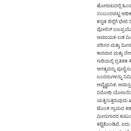
ಹೋರಾಟದಲ್ಲಿ ಹಿಂದ
ಸಂಬಂದಪಟ್ಟ ಅಧಿಕಾರಿ
ಕನ್ನಡ ಜಿಲ್ಲೆಗೆ ಭೇಟ
ಪೋಲಿಸ್ ಬಲಪ್ರಯೋಗದ
ಅಮಾಯಕ-ಬಡ ಮೀನುಗಾ
ಪರಿಸರ ಮತ್ತು ಮೀನ
ಕಾರವಾರ ಮತ್ತು ಬೇಲ
ಗುರಿಯಲ್ಲಿ ಪ್ರತಿಶ
ಅಗತ್ಯವನ್ನು ಪೂರೈಸು
ಬಂದರುಗಳನ್ನು ನಿರ್
ಅವೈಜ್ಞಾನಿಕ, ಅವಾ
ವಿರೋಧಿ ಯೋಜನೆಯನ
ಯತ್ನಿಸುತ್ತಿರುವುದ
ಟೊಂಕ ಗ್ರಾಮದ ಕಡಲತ
ಮೀನುಗಾರರ ಕುಟುಂಬ
ಕಟ್ಟಿಕೊಂಡಿವೆ. ಐದು