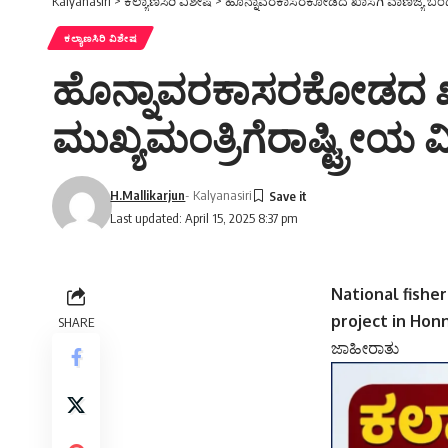
Kalyanasiri
>
ಕಲ್ಯಾಣಸಿರಿ ವಿಶೇಷ
>
ಹೊನ್ನಾವರಕಾಸರಕೋಡದ ಖಾಸಗಿ ವಾಣಿಜ್ಯ ಬಂದ
ಕಲ್ಯಾಣಸಿರಿ ವಿಶೇಷ
ಹೊನ್ನಾವರಕಾಸರಕೋಡದ ಖಾ
ಮುಖ್ಯಮಂತ್ರಿಗೆರಾಷ್ಟ್ರ
H.Mallikarjun
- Kalyanasiri
Last updated: April 15, 2025 8:37 pm
National fishe
project in Hon
SHARE
ಜಾಹೀರಾತು