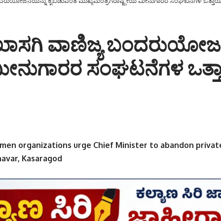
ರುಯೋಜನೆಯನ್ನು ಕೈಬಿಡುವಂತೆ ಮುಖ್ಯಮಂತ್ರಿಗೆರಾಷ್ಟ್ರೀಯ ಮೀನುಗಾರರ ಸಂಘಟನೆಗಳ ಒತ್ತಾ
ಸಗಿ ವಾಣಿಜ್ಯ ಬಂದರುಯೋಜನೆ
ೀಯ ಮೀನುಗಾರರ ಸಂಘಟನೆಗಳ ಒತ್
rmen organizations urge Chief Minister to abandon priva
navar, Kasaragod