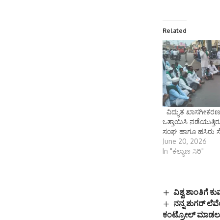
Related
ವಿದ್ಯುತ ಖಾಸಗೀಕರಣ
ಒತ್ತಾಯಿಸಿ ನಡೆಯುತ್ತಿ
ಸಂಘ ಹಾಗೂ ಹಸಿರು ಸ
June 20, 2026
In "ಕಲ್ಯಾಣ ಸಿರಿ"
ವಿಶ್ವ ಶಾಂತಿಗೆ
ನನ್ನ ಶುಗರ್ ಲೆವ
ಕಂಟ್ರೋಲ್ ಮಾಡಲ