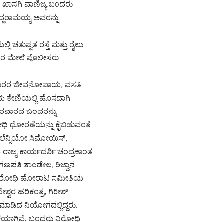
 ಖಾಸಗಿ ವಾಣಿಜ್ಯ ಬಂದರು
ದ್ದರಾಮಯ್ಯ ಅವರನ್ನು
ತುಷ್ಪತ ರಸ್ತೆ ಮತ್ತು ರೈಲು
ರರ ಮೇಲೆ ಪೊಲೀಸರು
ೀನುಗಾರರ ಜೀವನೋಪಾಯ, ವಸತಿ
ಯ ಕೇಣಿಯಲ್ಲಿ ಹೊಸದಾಗಿ
ಾರವಾರದ ಬಂದರನ್ನು
ಧಿ ಧೋರಣೆಯನ್ನು ಕೈಬಿಡುವಂತೆ
ಅಲೆನ್ಸಿಯೋ ಸಿಮೋಯಿಸ್,
ಾಜ್ಯ ಕಾರ್ಯದರ್ಶಿ ಚಂದ್ರಕಾಂತ
ತಿ ತಾಂಡೇಲ, ರಿಜ್ವಾನ
ು ವಿರೋಧಿ ಹೋರಾಟ ಸಮೀತಿಯ
ಶ್ವರ ಹರಿಕಂತ್ರ, ಗಿರೀಶ್
ಮಾಡಿದ ನಿಯೋಗದಲ್ಲಿದ್ದರು.
ಕೆಯಾಗಿವೆ. ಬಂದರು ವಿರೋಧಿ