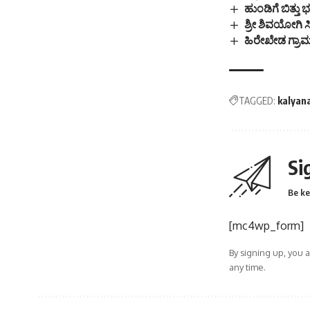
ಹುಂಡಿಗೆ ಬಿತ್ತು
ಶ್ರೀ ಶಿವಯೋಗಿ 
ಹಿರೇಖೇಡ ಗ್ರಾಮ
TAGGED:
kalyan
Si
Be ke
[mc4wp_form]
By signing up, you 
any time.