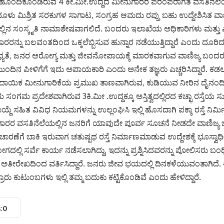
ಕ್ಕೆ ಹೊಂದಿಕೊಂಡಿರುವ 4 ಕೀ.ಮೀ.ಉದ್ದದ ಮೀನುಗಾರರ ಪರಂಪರಾಗತ ವಸತಿನೆಲೆಯ
 ಧೂಳು ಮಿಶ್ರಿತ ಸರಕುಗಳ ಸಾಗಾಟ, ಸಂಗ್ರಹ ಆಮದು ರಪ್ತು ಬಹು ಉದ್ದೇಶಿಸಿತ ವ
ಲಿನ ಸಂಸ್ಕೃತಿ ನಾಮಾಶೇಷವಾಗಲಿದೆ. ಬಂದರು ಇಲಾಖೆಯ ಅಧಿಕಾರಿಗಳು ಮತ್ತು 
ಾರರನ್ನು ಬಲವಂತದಿಂದ ಒಕ್ಕಲೆಬ್ಬಿಸುವ ಹುನ್ನಾರ ನಡೆಯುತ್ತಿದ್ದಾರೆ ಎಂದು ದೂರಿದ
ಧ್ಯತೆ, ಜನರ ಆರೋಗ್ಯ ಮತ್ತು ಜೀವನೋಪಾಯಕ್ಕೆ ಮಾರಕವಾಗುವ ವಾಣಿಜ್ಯ ಬಂ
 ಮುಂದಿನ ಪೀಳಿಗೆಗೆ ಇದು ಅಪಾಯಕಾರಿ ಎಂದು ಅನೇಕ ತಜ್ಞರು ಎಚ್ಚರಿಸಿದ್ದಾರೆ. 
ಂಪ್ರದಾಯಿಕ ಮೀನುಗಾರಿಕೆಯ ಪ್ರಮುಖ ತಾಣವಾಗಿರುವ, ಕುಡಿಯುವ ನೀರಿನ ದೈನಂದಿನ
ಗಮ ಪ್ರದೇಶವಾಗಿರುವ 3ಕಿ.ಮೀ .ಉದ್ದಕ್ಕೂ ಅಸ್ತಿತ್ವದಲ್ಲಿರದ ಕಚ್ಛಾ ರಸ್ತೆಯ ಸು
ಾಯ್ದೆ ಸಹಿತ ವಿವಿಧ ನಿಯಮಗಳನ್ನು ಉಲ್ಲಂಘಿಸಿ ಇಲ್ಲಿ ಹೊಸದಾಗಿ ಪಕ್ಕಾ ರಸ್ತೆ ನಿರ್
ರರ ವಸತಿನೆಲೆಯಲ್ಲಿನ ಜನರಿಗೆ ಯಾವುದೇ ಪೂರ್ವ ಸೂಚನೆ ನೀಡದೇ ವಾಣಿಜ
ಚಾರಣೆಗೆ ಬಾಕಿ ಇರುವಾಗ ಚತುಷ್ಪಥ ರಸ್ತೆ ನಿರ್ಮಾಣಮಾಡುವ ಉದ್ದೇಶಕ್ಕೆ ಭೂಸ್ವಾಧ
ಲ್ಲಿ ಸರ್ವೆ ಕಾರ್ಯ ನಡೆಸಲಾಗಿದ್ದು, ಇದನ್ನು ಪ್ರಶ್ನಿಸಿದವರನ್ನು ಪೋಲಿಸರು ಬಂ
ವ ಅತೀರೇಖದಿಂದ ವರ್ತಿಸಿದ್ದಾರೆ. ಜನರು ಜೀವ ಭಯದಲ್ಲಿ ದಿನಕಳೆಯುವಂತಾಗಿದೆ. ಈ
ರಾರು ಕುಟುಂಬಗಳು ಇಲ್ಲಿ ತಮ್ಮ ಬದುಕು ಕಟ್ಟಿಕೊಂಡಿವೆ ಎಂದು ಹೇಳಿದ್ದಾರೆ.
:
0