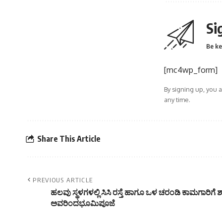
Si
Be ke
[mc4wp_form]
By signing up, you 
any time.
Share This Article
PREVIOUS ARTICLE
ಹಲವು ಸ್ಥಳಗಳಲ್ಲಿ ಸಿಸಿ ರಸ್ತೆ ಹಾಗೂ ಒಳ ಚರಂಡಿ ಕಾಮಗಾರಿ
ಅವರಿಂದಭೂಮಿಪೂಜೆ