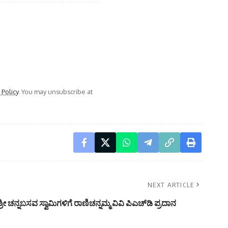
 Policy
. You may unsubscribe at
NEXT ARTICLE
ನ್ನಬಸವ ಸ್ವಾಮಿಗಳಿಗೆ ರಾಣಿಚನ್ನಮ್ಮ ವಿವಿ ಪಿಎಚ್‌ಡಿ ಪ್ರದಾನ