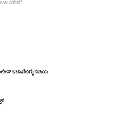
ಾಣಸಿರಿ ವಿಶೇಷ"
 ಪೊಲೀಸ್ ಇಲಾಖೆಬಗ್ಗು ಬಡಿಯ
ನಾಳ