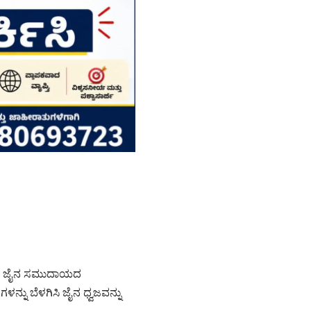
್ಲಿ, ಜೈನ ಸಮುದಾಯದ
ನು ಬೆಳಗಿಸಿ ಜೈನ ಧ್ವಜವನ್ನು