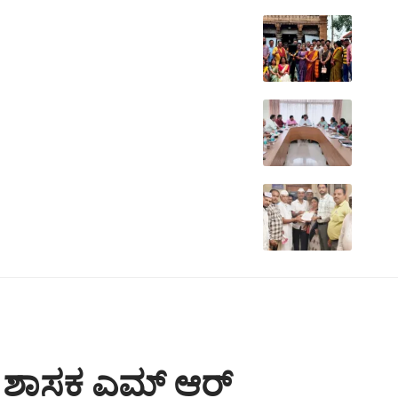
ಗೆ ಶಾಸಕ ಎಮ್ ಆರ್