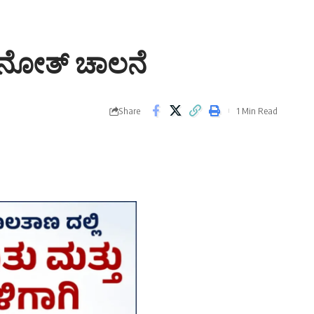
ುನೋತ್ ಚಾಲನೆ
Share
1 Min Read