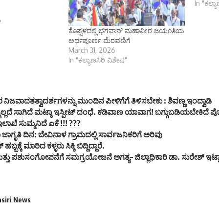
In "ಕಲ್ಯ
"
ಕೊಪ್ಪಳದಲ್ಲಿ ಭಗವಾನ್ ಮಹಾವೀರ ಜಯಂತಿಯ
ಅರ್ಥಪೂರ್ಣ ಮೆರವಣಿಗೆ
March 31, 2026
In "ಕಲ್ಯಾಣಸಿರಿ ವಿಶೇಷ"
ಿಜವಾದತತ್ವಾದರ್ಶಗಳನ್ನು ಮುಂದಿನ ಪೀಳಿಗೆಗೆ ತಿಳಿಸಬೇಕು : ಶಿವಣ್ಣ ಇಂದ್ವಾಡಿ
ಗ್ಗಿಲ್ಲದೆ ಸಾಗಿದೆ ಮಟ್ಕಾ ಇಸ್ಪೀಟ್ ದಂಧೆ. ಕಡಿವಾಣ ಯಾವಾಗ! ಬಗ್ಗುಬಡಿಯಬೇಕಿದೆ
ಖೆ ಸುಮ್ಮನಿದೆ ಏಕೆ !!! ???
ಜಾಗೃತಿ ದಿನ: ಬೇವಿನಾಳ ಗ್ರಾಮದಲ್ಲಿ ಸಾರ್ವಜನಿಕರಿಗೆ ಅರಿವು
 ಹಬ್ಬಕ್ಕೆ ಮಾರಿದ ಕಳ್ಳರು ಸಿಕ್ಕಿ ಬಿದ್ದಿದ್ದಾರೆ.
 ಮತ್ತು ಪಶುಸಂಗೋಪನೆಗೆ ಸಮಗ್ರಯೋಜನೆ ಅಗತ್ಯ– ಜಿಲ್ಲಾಧಿಕಾರಿ ಡಾ. ಸುರೇಶ್ ಇಟ್
asiri News