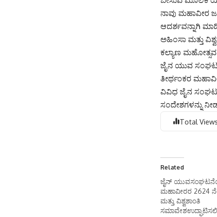
ಬೀಸುವ ಮೂಲಕ ರ್ಯಾ
ನಾವು ಮಹಾವೀರ ಜನ್
ಆದರ್ಶವನ್ನಾಗಿ ಮಾ
ಅಹಿಂಸಾ ಮತ್ತು ವಿ
ಕಲ್ಯಾಣ ಮಹೋತ್ಸವ
ಜೈನ ಯುವ ಸಂಘಟನೆ
ತೀರ್ಥಂಕರ ಮಹಾವೀರ
ವಿವಿಧ ಜೈನ ಸಂಘಟ
ಸಂದೇಶಗಳನ್ನು ನೀಡು
Total Views
Related
ಜೈನ್ ಯುವಸಂಘಟನೆ
ಮಹಾವೀರರ 2624 ನೇ
ಮತ್ತು ವಿಶ್ವಶಾಂತಿ
ಸಮಾವೇಶಉದ್ಘಾಟಿಸಲಿ