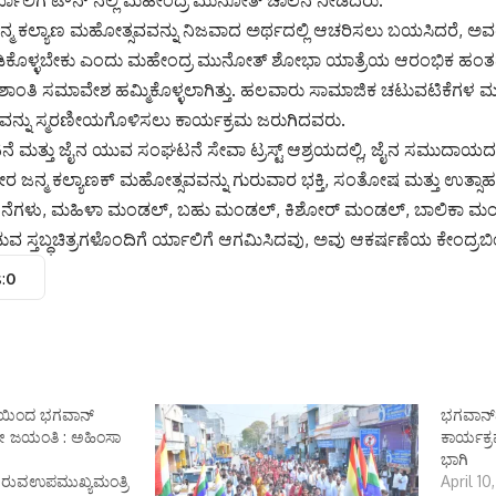
ಲಿಗೆ ಟೌನ್ ನಲ್ಲಿ ಮಹೇಂದ್ರ ಮುನೋತ್ ಚಾಲನೆ ನೀಡಿದರು.
ಮ ಕಲ್ಯಾಣ ಮಹೋತ್ಸವವನ್ನು ನಿಜವಾದ ಅರ್ಥದಲ್ಲಿ ಆಚರಿಸಲು ಬಯಸಿದರೆ, ಅವರ
ಡಿಕೊಳ್ಳಬೇಕು ಎಂದು ಮಹೇಂದ್ರ ಮುನೋತ್ ಶೋಭಾ ಯಾತ್ರೆಯ ಆರಂಭಿಕ ಹಂತದಲ್ಲ
ಶ್ವಶಾಂತಿ ಸಮಾವೇಶ ಹಮ್ಮಿಕೊಳ್ಳಲಾಗಿತ್ತು. ಹಲವಾರು ಸಾಮಾಜಿಕ ಚಟುವಟಿಕ
ವನ್ನು ಸ್ಮರಣೀಯಗೊಳಿಸಲು ಕಾರ್ಯಕ್ರಮ ಜರುಗಿದವರು.
 ಮತ್ತು ಜೈನ ಯುವ ಸಂಘಟನೆ ಸೇವಾ ಟ್ರಸ್ಟ್ ಆಶ್ರಯದಲ್ಲಿ, ಜೈನ ಸಮುದಾಯ
 ಜನ್ಮ ಕಲ್ಯಾಣಕ್ ಮಹೋತ್ಸವವನ್ನು ಗುರುವಾರ ಭಕ್ತಿ, ಸಂತೋಷ ಮತ್ತು ಉತ್ಸ
ನೆಗಳು, ಮಹಿಳಾ ಮಂಡಲ್, ಬಹು ಮಂಡಲ್, ಕಿಶೋರ್ ಮಂಡಲ್, ಬಾಲಿಕಾ ಮಂಡ
ವ ಸ್ತಬ್ಧಚಿತ್ರಗಳೊಂದಿಗೆ ರ್ಯಾಲಿಗೆ ಆಗಮಿಸಿದವು, ಅವು ಆಕರ್ಷಣೆಯ ಕೇಂದ್ರಬಿಂ
:
0
ಯಿಂದ ಭಗವಾನ್
ಭಗವಾನ್
 ಜಯಂತಿ : ಅಹಿಂಸಾ
ಕಾರ್ಯಕ್
ಭಾಗಿ
ರುವಉಪಮುಖ್ಯಮಂತ್ರಿ
April 10