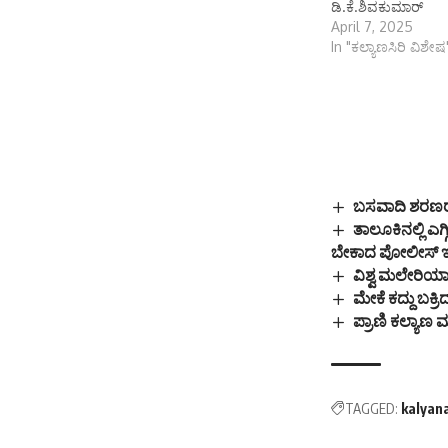
ಡಿ.ಕೆ.ಶಿವಕುಮಾರ್
April 7, 2025
In "ಕಲ್ಯಾಣಸಿರಿ ವಿಶೇಷ
ಬಸವಾದಿ ಶರಣರ ನ
ತಾಲೂಕಿನಲ್ಲಿ ಎ
ಬೇಕಾದ ಪೋಲೀಸ್‌ ಇಲಾ
ವಿಶ್ವ ಮಲೇರಿಯಾ 
ಮೇಕೆ ಕದ್ದು ಬಕ್ರಿದ್
ಪ್ರಾಣಿ ಕಲ್ಯಾಣ
TAGGED:
kalyan