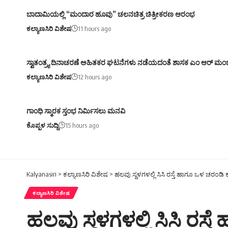
ಬಾದಾಮಿಯಲ್ಲಿ “ಮಂದಾರ ಹೂವು” ಚಲನಚಿತ್ರ ಚಿತ್ರೀಕರಣ ಆರಂಭ
ಕಲ್ಯಾಣಸಿರಿ ವಿಶೇಷ
11 hours ago
ಸ್ವಾತಂತ್ರ್ಯ ದಿನಾಚರಣೆ ಅಹಿತಕರ ಘಟನೆಗಳು ನಡೆಯದಂತೆ ಶಾಸಕ ಎಂ ಆರ್ ಮಂ
ಕಲ್ಯಾಣಸಿರಿ ವಿಶೇಷ
12 hours ago
ಗಾಂಧಿ ಸ್ಮಾರಕ ಸ್ತಂಭ ನಿರ್ಮಿಸಲು ಮನವಿ
ಕೊಪ್ಪಳ ಸುದ್ದಿ
15 hours ago
Kalyanasiri
>
ಕಲ್ಯಾಣಸಿರಿ ವಿಶೇಷ
>
ಹಲವು ಸ್ಥಳಗಳಲ್ಲಿ ಸಿಸಿ ರಸ್ತೆ ಹಾಗೂ ಒಳ ಚ
ಕಲ್ಯಾಣಸಿರಿ ವಿಶೇಷ
ಹಲವು ಸ್ಥಳಗಳಲ್ಲಿ ಸಿಸಿ ರ