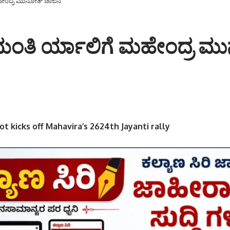
ೇಂದ್ರ ಮುನೋತ್ ಚಾಲನೆ
ತಿ ರ್ಯಾಲಿಗೆ ಮಹೇಂದ್ರ ಮ
 kicks off Mahavira’s 2624th Jayanti rally