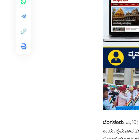
ಬೆಂಗಳೂರು
, ಏ, 1
ಕಾರ್ಯಕ್ರಮವಾದ 26