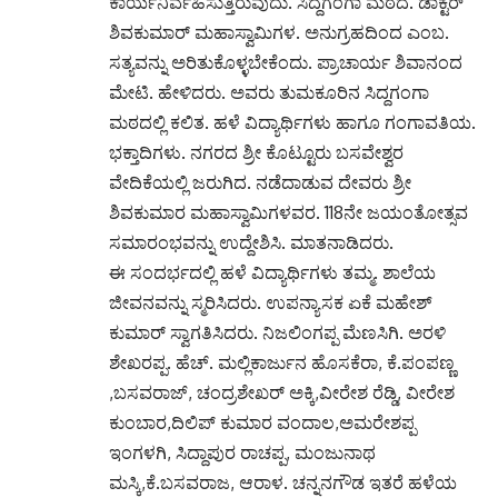
ಕಾರ್ಯನಿರ್ವಹಿಸುತ್ತಿರುವುದು. ಸಿದ್ದಗಂಗಾ ಮಠದ. ಡಾಕ್ಟರ್
ಶಿವಕುಮಾರ್ ಮಹಾಸ್ವಾಮಿಗಳ. ಅನುಗ್ರಹದಿಂದ ಎಂಬ.
ಸತ್ಯವನ್ನು ಅರಿತುಕೊಳ್ಳಬೇಕೆಂದು. ಪ್ರಾಚಾರ್ಯ ಶಿವಾನಂದ
ಮೇಟಿ. ಹೇಳಿದರು. ಅವರು ತುಮಕೂರಿನ ಸಿದ್ದಗಂಗಾ
ಮಠದಲ್ಲಿ ಕಲಿತ. ಹಳೆ ವಿದ್ಯಾರ್ಥಿಗಳು ಹಾಗೂ ಗಂಗಾವತಿಯ.
ಭಕ್ತಾದಿಗಳು. ನಗರದ ಶ್ರೀ ಕೊಟ್ಟೂರು ಬಸವೇಶ್ವರ
ವೇದಿಕೆಯಲ್ಲಿ ಜರುಗಿದ. ನಡೆದಾಡುವ ದೇವರು ಶ್ರೀ
ಶಿವಕುಮಾರ ಮಹಾಸ್ವಾಮಿಗಳವರ. 118ನೇ ಜಯಂತೋತ್ಸವ
ಸಮಾರಂಭವನ್ನು ಉದ್ದೇಶಿಸಿ. ಮಾತನಾಡಿದರು.
ಈ ಸಂದರ್ಭದಲ್ಲಿ ಹಳೆ ವಿದ್ಯಾರ್ಥಿಗಳು ತಮ್ಮ. ಶಾಲೆಯ
ಜೀವನವನ್ನು ಸ್ಮರಿಸಿದರು. ಉಪನ್ಯಾಸಕ ಏಕೆ ಮಹೇಶ್
ಕುಮಾರ್ ಸ್ವಾಗತಿಸಿದರು. ನಿಜಲಿಂಗಪ್ಪ ಮೆಣಸಿಗಿ. ಅರಳಿ
ಶೇಖರಪ್ಪ. ಹೆಚ್. ಮಲ್ಲಿಕಾರ್ಜುನ ಹೊಸಕೆರಾ, ಕೆ.ಪಂಪಣ್ಣ
,ಬಸವರಾಜ್, ಚಂದ್ರಶೇಖರ್ ಅಕ್ಕಿ,ವೀರೇಶ ರೆಡ್ಡಿ, ವೀರೇಶ
ಕುಂಬಾರ,ದಿಲಿಪ್ ಕುಮಾರ ವಂದಾಲ,ಅಮರೇಶಪ್ಪ
ಇಂಗಳಗಿ, ಸಿದ್ದಾಪುರ ರಾಚಪ್ಪ, ಮಂಜುನಾಥ
ಮಸ್ಕಿ,ಕೆ.ಬಸವರಾಜ, ಆರಾಳ. ಚನ್ನನಗೌಡ ಇತರೆ ಹಳೆಯ