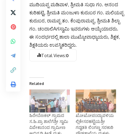
ಮುದಿಯಪ್ಪ ಮಡಿವಾಳ, ಶ್ರೀಮತಿ ಸುಧಾ ಗಂ. ಆನಂದ
ಕುರಿಹಟ್ಟಿ, ಶ್ರೀಮತಿ ಮಂಜುಳಾ ಕುರುಬರ ಗಂ. ಮಲಿಯಪ್ಪ
ಕುರುಬರ, ರಾಮಪ್ಪ ತಂ. ಕೆಂಪುರಾಮಪ್ಪ, ಶ್ರೀಮತಿ ಶಿಲ್ಪಾ
ಗಂ. ಚಂದಾಲಿAಗಸ್ವಾಮಿ ಇವರುಗಳು ಆಯ್ಕೆಯಾದರು.
ಈ ಸಂದರ್ಭದಲ್ಲಿ ಶಾಲಾ ಮುಖ್ಯೋಪಾಧ್ಯಾಯರು, ಶಿಕ್ಷಕ,
ಶಿಕ್ಷಕಿಯರು ಉಪಸ್ಥಿತರಿದ್ದರು.
Total Views:
0
Related
ಹಿರೇಬೆಣಕಲ್‌ ಗ್ರಾಮದ
ಖೋಖೋಪಂದ್ಯಾವಳಿಯ
ಸ.ಹಿ.ಪ್ರಾ ಶಾಲೆಗೆಶ್ರೀ ಸ್ವಾಮಿ
ಲ್ಲಿಕೇಸರಹಟ್ಟಿಯಶ್ರೀ
ವಿವೇಕಾನಂದ ಗ್ರಾಮೀಣ
ಗದ್ದಡಕಿ ಲಿಂಗಣ್ಣ ಸರಕಾರಿ
ಅಭಿವೃದ್ಧಿ ಕ್ರೀಡೆ ಮತ್ತು
ಪ್ರೌಢಶಾಲೆಯ ಮಕ್ಕಳು