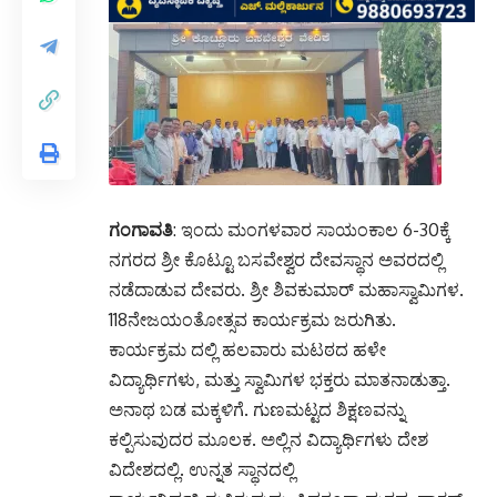
ಗಂಗಾವತಿ
: ಇಂದು ಮಂಗಳವಾರ ಸಾಯಂಕಾಲ 6-30ಕ್ಕೆ
ನಗರದ ಶ್ರೀ ಕೊಟ್ಟೂ ಬಸವೇಶ್ವರ ದೇವಸ್ಥಾನ ಅವರದಲ್ಲಿ
ನಡೆದಾಡುವ ದೇವರು. ಶ್ರೀ ಶಿವಕುಮಾರ್ ಮಹಾಸ್ವಾಮಿಗಳ.
118ನೇಜಯಂತೋತ್ಸವ ಕಾರ್ಯಕ್ರಮ ಜರುಗಿತು.
ಕಾರ್ಯಕ್ರಮ ದಲ್ಲಿ ಹಲವಾರು ಮಟಠದ ಹಳೇ
ವಿದ್ಯಾರ್ಥಿಗಳು, ಮತ್ತು ಸ್ವಾಮಿಗಳ ಭಕ್ತರು ಮಾತನಾಡುತ್ತಾ.
ಅನಾಥ ಬಡ ಮಕ್ಕಳಿಗೆ. ಗುಣಮಟ್ಟದ ಶಿಕ್ಷಣವನ್ನು
ಕಲ್ಪಿಸುವುದರ ಮೂಲಕ. ಅಲ್ಲಿನ ವಿದ್ಯಾರ್ಥಿಗಳು ದೇಶ
ವಿದೇಶದಲ್ಲಿ. ಉನ್ನತ ಸ್ಥಾನದಲ್ಲಿ