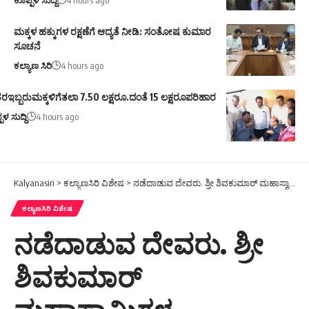
ಮಕ್ಕಳ ಹಕ್ಕುಗಳ ರಕ್ಷಣೆಗೆ ಆದ್ಯತೆ ನೀಡಿ: ಸಂತೋಷ ಕುಮಾರ
ಸೂಚನೆ
ಕಲ್ಯಾಣ ಸಿರಿ
4 hours ago
ರಇಬ್ಬರುಮಕ್ಕಳಿಗೆತಲಾ 7.50 ಲಕ್ಷರೂ.ದಂತೆ 15 ಲಕ್ಷರೂಪರಿಹಾರ
ಪಳ ಸುದ್ದಿ
4 hours ago
Kalyanasiri
>
ಕಲ್ಯಾಣಸಿರಿ ವಿಶೇಷ
>
ನಡೆದಾಡುವ ದೇವರು. ಶ್ರೀ ಶಿವಕುಮಾರ್ ಮಹಾಸ್ವಾಮಿಗಳ. 118ನೇಜಯಂತೋತ್ಸವ
ಕಲ್ಯಾಣಸಿರಿ ವಿಶೇಷ
ನಡೆದಾಡುವ ದೇವರು. ಶ್ರೀ
ಶಿವಕುಮಾರ್