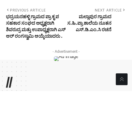
PREVIOUS ARTICLE
NEXT ARTICLE
ಭದ್ರಯನಹಳ್ಳಿ ಗ್ರಾಮದ ಪ್ರಾ ಕೃ ಪ
ಮಲ್ಲಾಪುರ ಗ್ರಾಮದ
ಸಹಕಾರ ಸಂಘದ ಅಧ್ಯಕ್ಷರಾಗಿ
ಸ.ಹಿ.ಪ್ರಾ ಶಾಲೆಯ ನೂತನ
ಶಿವರುದ್ರ ಮತ್ತು ಉಪಾಧ್ಯಕ್ಷರಾಗಿ ಎಸ್
ಎಸ್.ಡಿ.ಎಂ.ಸಿ ರಚನೆ
ಆರ್ ರಂಗಸ್ವಾಮಿ ಆಯ್ಕೆಯಾದರು .
- Advertisement -
//
W
e influence 20 million users and is the number one
business and technology news network on the planet
Sign Up for Our Newsletter
Subscribe to our newsletter to get our newest articles