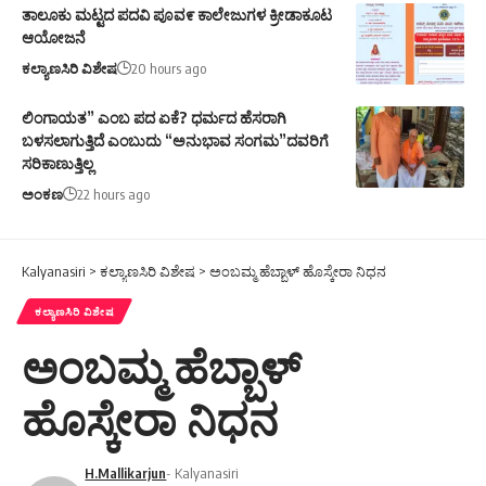
ತಾಲೂಕು ಮಟ್ಟದ ಪದವಿ ಪೂವ೯ ಕಾಲೇಜುಗಳ ಕ್ರೀಡಾಕೂಟ
ಆಯೋಜನೆ
ಕಲ್ಯಾಣಸಿರಿ ವಿಶೇಷ
20 hours ago
ಲಿಂಗಾಯತ” ಎಂಬ ಪದ ಏಕೆ? ಧರ್ಮದ ಹೆಸರಾಗಿ
ಬಳಸಲಾಗುತ್ತಿದೆ ಎಂಬುದು “ಅನುಭಾವ ಸಂಗಮ”ದವರಿಗೆ
ಸರಿಕಾಣುತ್ತಿಲ್ಲ
ಅಂಕಣ
22 hours ago
Kalyanasiri
>
ಕಲ್ಯಾಣಸಿರಿ ವಿಶೇಷ
>
ಅಂಬಮ್ಮ ಹೆಬ್ಬಾಳ್ ಹೊಸ್ಕೇರಾ ನಿಧನ
ಕಲ್ಯಾಣಸಿರಿ ವಿಶೇಷ
ಅಂಬಮ್ಮ ಹೆಬ್ಬಾಳ್
ಹೊಸ್ಕೇರಾ ನಿಧನ
H.Mallikarjun
- Kalyanasiri