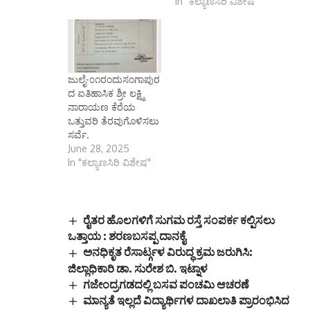
In "ಕಲ್ಯಾಣಸಿರಿ ವಿಶೇಷ"
ಜುಲೈ-೦೧ರಂದುಸಂಗಾಪುರ
ದ ಐತಿಹಾಸಿಕ ಶ್ರೀ ಲಕ್ಷ್ಮಿ
ನಾರಾಯಣ ಕೆರೆಯ
ಒತ್ತುವರಿ ತೆರವುಗೊಳಿಸಲು
ಸರ್ವೆ.
June 28, 2025
In "ಕಲ್ಯಾಣಸಿರಿ ವಿಶೇಷ"
ರೈತರ ಹೊಲಗಳಿಗೆ ಸುಗಮ ರಸ್ತೆ ಸಂಪರ್ಕ ಕಲ್ಪಿಸಲು
ಒತ್ತಾಯ : ಶರಣಬಸಪ್ಪ ದಾನಕೈ
ಅನಧಿಕೃತ ರೆಸಾರ್ಟ್ಗಳ ವಿರುದ್ಧ ಕ್ರಮ ಜರುಗಿಸಿ:
ಜಿಲ್ಲಾಧಿಕಾರಿ ಡಾ. ಸುರೇಶ ಬಿ. ಇಟ್ನಾಳ
ಗಜೇಂದ್ರಗಡದಲ್ಲಿ ಬಸವ ಪಂಚಮಿ ಆಚರಣೆ
ಮಾನ್ಯತೆ ಇಲ್ಲದೆ ವಿದ್ಯಾರ್ಥಿಗಳ ದಾಖಲಾತಿ ಪ್ರಾರಂಭಿಸಿದ