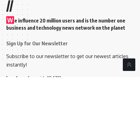
//
W
e influence 20 million users and is the number one
business and technology news network on the planet
Sign Up for Our Newsletter
Subscribe to our newsletter to get our newest articles
instantly!
[mc4wp_form id=”847″]
Follow US
© 2026 Kalyanasiri News Media. Bluechip Technologies Email
info@bluechiptechnologies.in. All Rights Reserved.