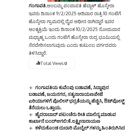
ಗಂಗಾವತಿ
,ಅಂಬಮ್ಮ ಪಂಪಾಪತಿ ಹೆಬ್ಬಾಳ್ ಹೊಸ್ಕೇರಾ
ಇವರು ದಿನಾಂಕ 9/2/2025 ಆದಿವಾರ ರಾತ್ರಿ 10 ಗಂಟೆಗೆ
ಹೊಸ್ಕೇರಾ ಗ್ರಾಮದಲ್ಲಿ ದೈವ ಅಧೀನ ರಾಗಿದ್ದಾರೆ ಇವರ
ಅಂತ್ಯಕ್ರಿಯೆ ಇಂದು ದಿನಾಂಕ 10/2/2025 ಸೋಮವಾರ
ಮಧ್ಯಾಹ್ನ ಒಂದು ಗಂಟೆಗೆ ಹೊಸ್ಕೇರಾ ರುದ್ರ ಭೂಮಿಯಲ್ಲಿ
ನೆರವೇರಿಸಲಾಗುವುದು ಎಂದು ಕುಟುಂಬ ವರ್ಗದವರು
ತಿಳಿಸಿದ್ದಾರೆ.
Total Views:
0
ಗಂಗಾವತಿಯ ಕುವೆಂಪು ಬಡಾವಣೆ, ಸಿದ್ದಾಪುರ
ಬಡಾವಣೆ, ಜಯನಗರ, ಸತ್ಯನಾರಾಯಣಪೇಟೆ
ಏರಿಯಾಗಳಿಗೆ ಪೊಲೀಸ್ ಭದ್ರತೆಯನ್ನು ಹೆಚ್ಚಿಸಿ, ಔಟ್‌ಪೋಸ್ಟ್
ತೆರೆಯಲು ಒತ್ತಾಯ.
ಹೈದರಾಬಾದ್ ಪಟಂಚೆರು ರೀತಿ ಮಾಲಿನ್ಯ ಮಾಡುವ
ಕಾರ್ಖಾನೆ ಬಂದ್ಆಗಲಿ:ಕೆ.ಲಕ್ಷ್ಮೀನಾರಾಯಣ
ಕಳೆದುಕೊಂಡ ದುಬಾರಿ ಮೊಬೈಲ್ ಗಳನ್ನು ಹಿಂತಿರುಗಿಸಿದ