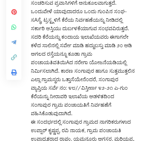
ಸಂಚರಿಸುವ ಪ್ರವಾಸಿಗಳಿಗೆ ಅನುಕೂಲವಾಗುತ್ತದೆ.
ಒಂದುವೇಳೆ ಯಾವುದಾದರೂ ಒಂದು ಗುಂಪಿನ ಸಂಘ-
ಸAಸ್ಥೆ, ಟ್ರಸ್ಟ್ಗಳಿಗೆ ಕೆರೆಯ ನಿರ್ವಹಣೆಯನ್ನು ನೀಡಿದಲ್ಲಿ
ಸರ್ಕಾರಿ ಆಸ್ತಿಯು ದುರ್ಬಳಕೆಯಾಗುವ ಸಂಭವವಿರುತ್ತದೆ.
ಸದರಿ ಕೆರೆಯನ್ನು ಕಂದಾಯ ಇಲಾಖೆಯವರು ಈಗಾಗಲೇ
ಕಳೆದ ಸಾಲಿನಲ್ಲಿ ಸರ್ವೇ ಮಾಡಿ ಹದ್ದುಬಸ್ತು ಮಾಡಿ ೨೦ ಅಡಿ
ಅಗಲದ ರಸ್ತೆಯನ್ನೂ ಕೂಡಾ ಗ್ರಾಮ
ಪಂಚಾಯತಿವತಿಯಿAದ ನರೇಗಾ ಯೋಜನೆಯಡಿಯಲ್ಲಿ
ನಿರ್ಮಿಸಲಾಗಿದೆ. ಕಾರಣ ಸಂಗಾಪುರ ಹಾಗೂ ಸುತ್ತಮುತ್ತಲಿನ
ಎಲ್ಲಾ ಗ್ರಾಮಸ್ಥರು ಒತ್ತಾಸೆಯೇನೆಂದರೆ, ಸಂಗಾಪುರ
ವ್ಯಾಪ್ತಿಯ ಸರ್ವೆ ನಂ: ೪೮/
/
ವಿಸ್ತೀರ್ಣ ೪೨-೨೧ ಎ-ಗುಂ
ಕೆರೆಯನ್ನು ನೀರಾವರಿ ಇಲಾಖೆಯ ಆಡಳಿತದಿಂದ
ಸಂಗಾಪುರ ಗ್ರಾಮ ಪಂಚಾಯತಿಗೆ ನಿರ್ವಹಣೆಗೆ
ವಹಿಸಿಕೊಡುವುದಾಗಿದೆ.
ಈ ಸಂದರ್ಭದಲ್ಲಿ ಸಂಗಾಪುರ ಗ್ರಾಮದ ನಾಗರಿಕರುಗಳಾದ
ಉಪ್ಪಾರ್ ಕೃಷ್ಣಪ್ಪ, ರವಿ ನಾಯಕ, ಗ್ರಾಮ ಪಂಚಾಯತಿ
ಉಪಾಧ್ಯಕ್ಷರಾದ ರಾಘು, ಯಮನೂರು ಅಗಸರ, ಮರಿಯಪ್ಪ,