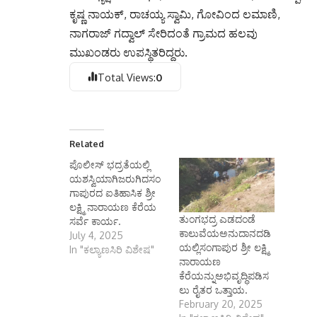
ಕೃಷ್ಣ ನಾಯಕ್, ರಾಚಯ್ಯ ಸ್ವಾಮಿ, ಗೋವಿಂದ ಲಮಾಣಿ,
ನಾಗರಾಜ್ ಗದ್ವಾಲ್ ಸೇರಿದಂತೆ ಗ್ರಾಮದ ಹಲವು
ಮುಖಂಡರು ಉಪಸ್ಥಿತರಿದ್ದರು.
Total Views:
0
Related
ಪೊಲೀಸ್ ಭದ್ರತೆಯಲ್ಲಿ
ಯಶಸ್ವಿಯಾಗಿಜರುಗಿದಸಂ
ಗಾಪುರದ ಐತಿಹಾಸಿಕ ಶ್ರೀ
ಲಕ್ಷ್ಮಿ ನಾರಾಯಣ ಕೆರೆಯ
ತುಂಗಭದ್ರ ಎಡದಂಡೆ
ಸರ್ವೆ ಕಾರ್ಯ.
ಕಾಲುವೆಯಅನುದಾನದಡಿ
July 4, 2025
ಯಲ್ಲಿಸಂಗಾಪುರ ಶ್ರೀ ಲಕ್ಷ್ಮಿ
In "ಕಲ್ಯಾಣಸಿರಿ ವಿಶೇಷ"
ನಾರಾಯಣ
ಕೆರೆಯನ್ನುಅಭಿವೃದ್ಧಿಪಡಿಸ
ಲು ರೈತರ ಒತ್ತಾಯ.
February 20, 2025