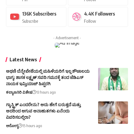
136K
Subscribers
4.4K
Followers
Subscribe
Follow
- Advertisement -
Latest News
ಅಥಣಿ ಬೆನ್ನೇಪೇಟೆಯಲ್ಲಿ ಮಹಿಳೆಯರಿಗೆ ಇಲ್ಲ ಶೌಚಾಲಯ
ಭಾಗ್ಯ: ಶಾಸಕ ಲಕ್ಷ್ಮಣ್ ಸವದಿ ಗಮನಕ್ಕೆ ತಂದ ಜೆಡಿಎಸ್
ನಾಯಕ ಇಮ್ತಿಯಾಜ್ ಹಿಪ್ಪರಗಿ
ಕಲ್ಯಾಣಸಿರಿ ವಿಶೇಷ
13 hours ago
ಗ್ಯಾಸ್ಟ್ರಿಕ್ ಎಂದರೇನು? ಅದು ಹೇಗೆ ಬರುತ್ತದೆ ಮತ್ತು
ಅದರಿಂದ ಆಗುವ ಅನಾಹುತಗಳು ಏನೆಂದು
ವಿವರಿಸಬಲ್ಲಿರಾ?
ಆರೋಗ್ಯ
15 hours ago