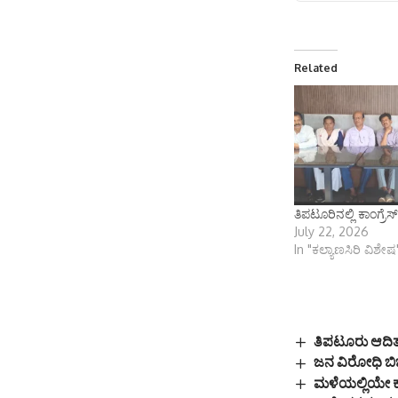
Related
ತಿಪಟೂರಿನಲ್ಲಿ ಕಾಂಗ್ರೆಸ
July 22, 2026
In "ಕಲ್ಯಾಣಸಿರಿ ವಿಶೇಷ
ತಿಪಟೂರು ಆದಿತ್
ಜನ ವಿರೋಧಿ ಬಿಜೆಪ
ಮಳೆಯಲ್ಲಿಯೇ ಕು