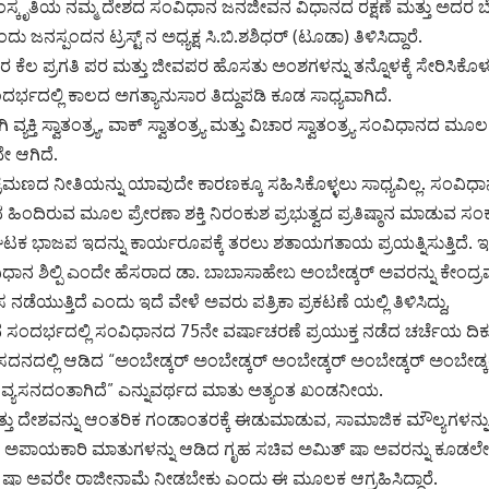
ಸ್ಕೃತಿಯ ನಮ್ಮ ದೇಶದ ಸಂವಿಧಾನ ಜನಜೀವನ ವಿಧಾನದ ರಕ್ಷಣೆ ಮತ್ತು ಅದರ ಬೆ
ಜನಸ್ಪಂದನ ಟ್ರಸ್ಟ್ ನ ಅಧ್ಯಕ್ಷ ಸಿ.ಬಿ.ಶಶಿಧರ್ (ಟೂಡಾ) ತಿಳಿಸಿದ್ದಾರೆ.
ಕೆಲ ಪ್ರಗತಿ ಪರ ಮತ್ತು ಜೀವಪರ ಹೊಸತು ಅಂಶಗಳನ್ನು ತನ್ನೊಳಕ್ಕೆ ಸೇರಿಸಿಕೊಳ್ಳುವ
್ಭದಲ್ಲಿ ಕಾಲದ ಅಗತ್ಯಾನುಸಾರ ತಿದ್ದುಪಡಿ ಕೂಡ ಸಾಧ್ಯವಾಗಿದೆ.
ಿ ವ್ಯಕ್ತಿ ಸ್ವಾತಂತ್ರ್ಯ, ವಾಕ್ ಸ್ವಾತಂತ್ರ್ಯ ಮತ್ತು ವಿಚಾರ ಸ್ವಾತಂತ್ರ್ಯ ಸಂವಿಧಾನ
 ಆಗಿದೆ.
ರಮಣದ ನೀತಿಯನ್ನು ಯಾವುದೇ ಕಾರಣಕ್ಕೂ ಸಹಿಸಿಕೊಳ್ಳಲು ಸಾಧ್ಯವಿಲ್ಲ. ಸಂವ
ಹಿಂದಿರುವ ಮೂಲ ಪ್ರೇರಣಾ ಶಕ್ತಿ ನಿರಂಕುಶ ಪ್ರಭುತ್ವದ ಪ್ರತಿಷ್ಠಾನ ಮಾಡುವ ಸಂಕ
 ಭಾಜಪ ಇದನ್ನು ಕಾರ್ಯರೂಪಕ್ಕೆ ತರಲು ಶತಾಯಗತಾಯ ಪ್ರಯತ್ನಿಸುತ್ತಿದೆ. 
ಂವಿಧಾನ ಶಿಲ್ಪಿ ಎಂದೇ ಹೆಸರಾದ ಡಾ. ಬಾಬಾಸಾಹೇಬ ಅಂಬೇಡ್ಕರ್ ಅವರನ್ನು ಕೇಂದ್
ೆಯುತ್ತಿದೆ ಎಂದು ಇದೆ ವೇಳೆ ಅವರು ಪತ್ರಿಕಾ ಪ್ರಕಟಣೆ ಯಲ್ಲಿ ತಿಳಿಸಿದ್ದು,
ಂದರ್ಭದಲ್ಲಿ ಸಂವಿಧಾನದ 75ನೇ ವರ್ಷಾಚರಣೆ ಪ್ರಯುಕ್ತ ನಡೆದ ಚರ್ಚೆಯ ದಿಕ್ಕು
ನದಲ್ಲಿ ಆಡಿದ “ಅಂಬೇಡ್ಕರ್ ಅಂಬೇಡ್ಕರ್ ಅಂಬೇಡ್ಕರ್ ಅಂಬೇಡ್ಕರ್ ಅಂಬೇಡ್ಕರ್
ು ವ್ಯಸನದಂತಾಗಿದೆ” ಎನ್ನುವರ್ಥದ ಮಾತು ಅತ್ಯಂತ ಖಂಡನೀಯ.
ು ದೇಶವನ್ನು ಆಂತರಿಕ ಗಂಡಾಂತರಕ್ಕೆ ಈಡುಮಾಡುವ, ಸಾಮಾಜಿಕ ಮೌಲ್ಯಗಳನ್ನ
ಪಾಯಕಾರಿ ಮಾತುಗಳನ್ನು ಆಡಿದ ಗೃಹ ಸಚಿವ ಅಮಿತ್ ಷಾ ಅವರನ್ನು ಕೂಡಲೇ
ವೇ ಷಾ ಅವರೇ ರಾಜೀನಾಮೆ ನೀಡಬೇಕು ಎಂದು ಈ ಮೂಲಕ ಆಗ್ರಹಿಸಿದ್ದಾರೆ.