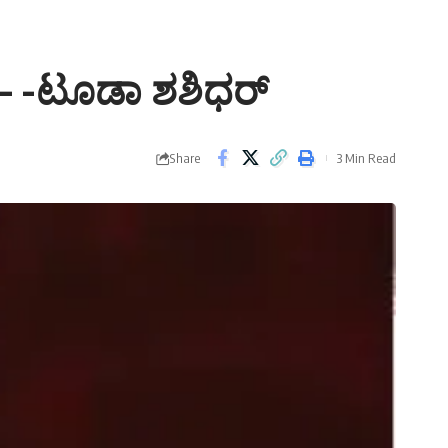
 – -ಟೂಡಾ ಶಶಿಧರ್
Share
3 Min Read