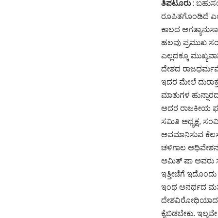
ತಿಪಟೂರು
: ಬಹುಸಂ
ರೂಪಿತಗೊಂಡಿದೆ ಎಂದು 
ಕಾಲದ ಅಗತ್ಯಾನುಸಾರ 
ಹಲವು ಪ್ರಮುಖ ಸಂದರ
ಎಲ್ಲದಕ್ಕೂ ಮುಖ್ಯವಾಗ
ದೇಶದ ರಾಜಧರ್ಮವೇ
ಇದರ ಮೇಲೆ ದುರಾಕ್
ಮಾತುಗಳ ಹುನ್ನಾರದ 
ಅದರ ರಾಜಕೀಯ ಘಟಕ
ಸಮಿತಿ ಅಧ್ಯಕ್ಷ, ಸ
ಅವಮಾನಿಸುವ ಕೆಲಸ ನಡ
ಚಳಿಗಾಲ ಅಧಿವೇಶನ ಸ
ಅಮಿತ್ ಷಾ ಅವರು ಸದ
ಇತ್ತೀಚೆಗೆ ಇದೊಂದ
ಇಂಥ ಅನರ್ಥದ ಮತ್ತ
ದೇಶವಿರೋಧಿಯಾದ ಅ
ಕೈಬಿಡಬೇಕು. ಇಲ್ಲ