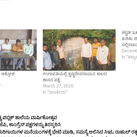
ಕಟ್ಟಡ ಇ
ಕುರಿತು ಜ
ಸಲ್ಲಿಸಲಾ
Decemb
In "ಕಲ್ಯ
್ ಆಕ್ರೋಶ:
ಗಂಗಾವತಿಯಲ್ಲಿ ಕೃಷ್ಣದೇವರಾಯನ ಕಾಲದ
ಶಾಸನ ಪತ್ತೆ
"
March 27, 2026
In "ರಾಜಕೀಯ"
ಯ ಪಬ್ಲಿಕ್ ಶಾಲೆಯ ವಾರ್ಷಿಕೋತ್ಸವ
ಿ, ಕಾಂಗ್ರೆಸ್ ಪಕ್ಷಗಳನ್ನು ತಿರಸ್ಕರಿಸಿ
ರಿಗಾಯಿಗಳ ಮನೆಯಂಗಳಕ್ಕೆ ಭೇಟಿ ಮಾಡಿ, ಸಮಸ್ಯೆ ಆಲಿಸಿದ ಸಿಇಓ ರಾಹುಲ್ ರತ್