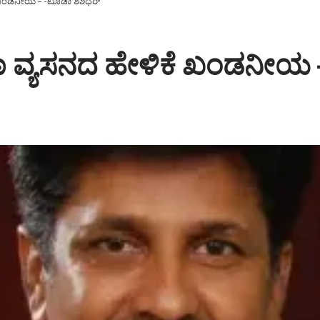
ಕೆ ಖಂಡನೀಯ – -ಟೂಡಾ ಶಶಿಧರ್
 ಶಾ ವ್ಯಸನದ ಹೇಳಿಕೆ ಖಂಡನೀಯ