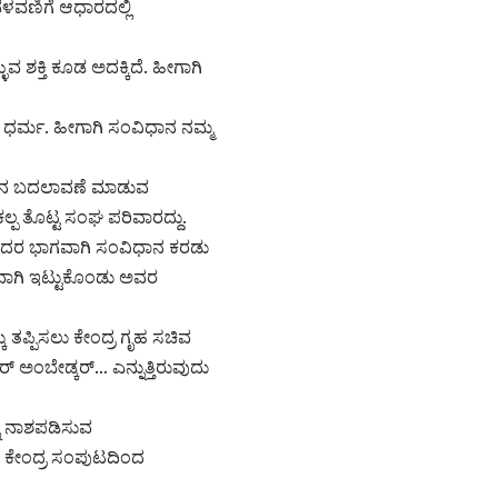
ಳವಣಿಗೆ ಆಧಾರದಲ್ಲಿ
 ಶಕ್ತಿ ಕೂಡ ಅದಕ್ಕಿದೆ. ಹೀಗಾಗಿ
ದ ಮೂಲ ಧರ್ಮ. ಹೀಗಾಗಿ ಸಂವಿಧಾನ ನಮ್ಮ
ಿಧಾನ ಬದಲಾವಣೆ ಮಾಡುವ
ಲ್ಪ ತೊಟ್ಟ ಸಂಘ ಪರಿವಾರದ್ದು.
ಇದರ ಭಾಗವಾಗಿ ಸಂವಿಧಾನ ಕರಡು
ರವಾಗಿ ಇಟ್ಟುಕೊಂಡು ಅವರ
 ತಪ್ಪಿಸಲು ಕೇಂದ್ರ ಗೃಹ ಸಚಿವ
 ಅಂಬೇಡ್ಕರ್… ಎನ್ನುತ್ತಿರುವುದು
ು ನಾಶಪಡಿಸುವ
 ಕೇಂದ್ರ ಸಂಪುಟದಿಂದ