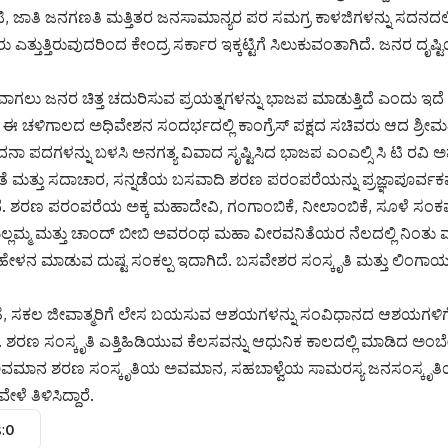
 ಟಿ, ಜಾತಿ ಜನಗಣತಿ ಮತ್ತಿತರ ಜನಸಾಮಾನ್ಯರ ಪರ ಸಮಗ್ರ ಕಾಳಜಿಗಳನ್ನು ಸದನದಲ್ಲಿ
್ತುತ್ತಿರುವುದರಿಂದ ಕೇಂದ್ರ ಸರ್ಕಾರ ಇಕ್ಕಟ್ಟಿಗೆ ಸಿಲುಕುವಂತಾಗಿದೆ. ಜನರ ದೃಷ್ಟಿಯ
ವಾಗಲು ಜನರ ಚಿತ್ತ ಚದುರಿಸುವ ಪ್ರಯತ್ನಗಳನ್ನು ಭಾಜಪ ಮಾಡುತ್ತಿದೆ ಎಂದು ಇ
ಈ ಚಳಿಗಾಲದ ಅಧಿವೇಶನ ಸಂದರ್ಭದಲ್ಲಿ ಕಾಂಗ್ರೆಸ್ ಪಕ್ಷದ ಸಚಿವರು ಆದ ಶ್ರೀಮತಿ ಲಕ್
ದನಾ ಪದಗಳನ್ನು ಬಳಸಿ ಅನಗತ್ಯ ವಿವಾದ ಸೃಷ್ಟಿಸಿದ ಭಾಜಪ ಎಂಎಲ್ಸಿ ಸಿ ಟಿ ರವಿ ಅವ
ನತೆ ಮತ್ತು ಸದಾಚಾರ, ಸನ್ನಡೆಯ ಬಸವಾದಿ ಶರಣ ಪರಂಪರೆಯನ್ನು ಪ್ರಜ್ಞಾಪೂರ್ವಕವ
. ಶರಣ ಪರಂಪರೆಯ ಅಕ್ಕ ಮಹಾದೇವಿ, ಗಂಗಾಂಬಿಕೆ, ನೀಲಾಂಬಿಕೆ, ಸೂಳೆ ಸಂಕವ್ವ
ಿ ಮಲ್ಲಮ್ಮ ಮತ್ತು ಚಾಂದ್ ಬೀಬಿ ಅವರಂಥ ಮಹಾ ವೀರವನಿತೆಯರ ನೆಲದಲ್ಲಿ ನಿಂ
ಹೇಳನ ಮಾಡುವ ದುಷ್ಟ ಸಂಕಲ್ಪ ಇದಾಗಿದೆ. ಬಸವೇಶರ ಸಂಸ್ಕೃತಿ ಮತ್ತು ಲಿಂಗಾಯ
 ಸಕಲ ಜೀವಾತ್ಮರಿಗೆ ಲೇಸ ಬಯಸುವ ಆಶಯಗಳನ್ನು ಸಂವಿಧಾನದ ಆಶಯಗಳಿಗೆ 
ಶರಣ ಸಂಸ್ಕೃತಿ ಎತ್ತಿಹಿಡಿಯುವ ಕೆಲಸವನ್ನು ಆಧುನಿಕ ಕಾಲದಲ್ಲಿ ಮಾಡಿದ ಅಂಬೇಡ
ವಮಾನ ಶರಣ ಸಂಸ್ಕೃತಿಯ ಅವಮಾನ, ಸಹಬಾಳ್ವೆಯ ಸಾಮರಸ್ಯ ಜನಸಂಸ್ಕೃತಿಯ
ೆ ತಿಳಿಸಿದ್ದಾರೆ.
:
0