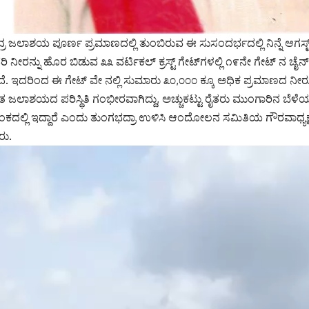
ರ ಜಲಾಶಯ ಪೂರ್ಣ ಪ್ರಮಾಣದಲ್ಲಿ ತುಂಬಿರುವ ಈ ಸುಸಂದರ್ಭದಲ್ಲಿ ನಿನ್ನೆ ಆಗಸ್ಟ್
 ನೀರನ್ನು ಹೊರ ಬಿಡುವ ೩೩ ವರ್ಟಿಕಲ್ ಕ್ರಸ್ಟ್ ಗೇಟ್‌ಗಳಲ್ಲಿ ೧೯ನೇ ಗೇಟ್ ನ 
್ತದೆ. ಇದರಿಂದ ಈ ಗೇಟ್ ವೇ ನಲ್ಲಿ ಸುಮಾರು ೩೦,೦೦೦ ಕ್ಕೂ ಅಧಿಕ ಪ್ರಮಾಣದ ನ
 ಪ್ರಸ್ತುತ ಜಲಾಶಯದ ಪರಿಸ್ಥಿತಿ ಗಂಭೀರವಾಗಿದ್ದು, ಅಚ್ಚುಕಟ್ಟು ರೈತರು ಮುಂಗಾರಿನ 
ದಲ್ಲಿ ಇದ್ದಾರೆ ಎಂದು ತುಂಗಭದ್ರಾ ಉಳಿಸಿ ಆಂದೋಲನ ಸಮಿತಿಯ ಗೌರವಾಧ್ಯಕ್ಷರ
ರು.