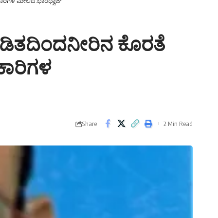
ಾರಿಗಳ ಮೇಲಿದೆ.ಭಾರಧ್ವಾಜ್
 ಕಡಿತದಿಂದನೀರಿನ ಕೊರತೆ
ಕಾರಿಗಳ
Share
2 Min Read