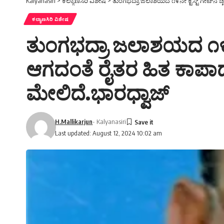
Kalyanasiri
>
ಕಲ್ಯಾಣಸಿರಿ ವಿಶೇಷ
>
ತುಂಗಭದ್ರಾ ಜಲಾಶಯದ ೧೯ನೇ ಕ್ಟಸ್ಟ್ ಗೇಟ್‌ನ ಚ
ಕಲ್ಯಾಣಸಿರಿ ವಿಶೇಷ
ತುಂಗಭದ್ರಾ ಜಲಾಶಯದ ೧೯ನೇ 
ಆಗದಂತೆ ರೈತರ ಹಿತ ಕಾಪಾಡ
ಮೇಲಿದೆ.ಭಾರಧ್ವಾಜ್
H.Mallikarjun
- Kalyanasiri
Last updated: August 12, 2024 10:02 am