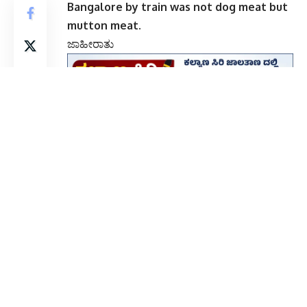
Bangalore by train was not dog meat but
mutton meat.
ಜಾಹೀರಾತು
ಬೆಂಗಳೂರು
: ಹೊರ ರಾಜ್ಯಗಳಿಂದ ನಾಯಿ ಮಾಂಸ