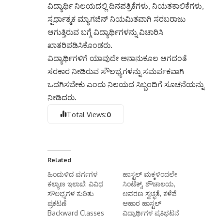
ವಿದ್ಯಾರ್ಥಿ ನಿಲಯದಲ್ಲಿ ದಿನಪತ್ರಿಕೆಗಳು, ನಿಯತಕಾಲಿಕೆಗಳು,
ಸ್ಪರ್ಧಾತ್ಮಕ ಮ್ಯಾಗಜಿನ್ ನಿಯಮಿತವಾಗಿ ಸರಬರಾಜು
ಆಗುತ್ತಿರುವ ಬಗ್ಗೆ ವಿದ್ಯಾರ್ಥಿಗಳನ್ನು ವಿಚಾರಿಸಿ
ಖಾತರಿಪಡಿಸಿಕೊಂಡರು.
ವಿದ್ಯಾರ್ಥಿಗಳಿಗೆ ಯಾವುದೇ ಅನಾನುಕೂಲ ಆಗದಂತೆ
ಸರಕಾರ ನೀಡಿರುವ ಸೌಲಭ್ಯಗಳನ್ನು ಸಮರ್ಪಕವಾಗಿ
ಒದಗಿಸಬೇಕು ಎಂದು ನಿಲಯದ ಸಿಬ್ಬಂದಿಗೆ ಸೂಚನೆಯನ್ನು
ನೀಡಿದರು.
Total Views:
0
Related
ಹಿಂದುಳಿದ ವರ್ಗಗಳ
ಹಾಸ್ಟಲ್ ಮಕ್ಕಳಿಂದಲೇ
ಕಲ್ಯಾಣ ಇಲಾಖೆ: ವಿವಿಧ
ಸಿಂಟೆಕ್ಸ್, ಶೌಚಾಲಯ,
ಸೌಲಭ್ಯಗಳ ಕುರಿತು
ಆವರಣ ಸ್ವಚ್ಛತೆ, ಕಳೆಪೆ
ಪ್ರಕಟಣೆ
ಆಹಾರ ಹಾಸ್ಟಲ್
Backward Classes
ವಿದ್ಯಾರ್ಥಿಗಳ ಪ್ರತಿಭಟನೆ