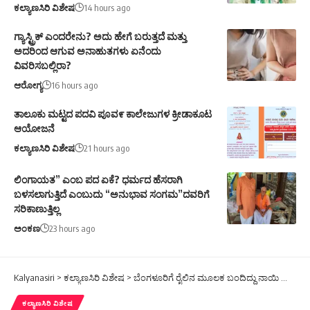
ಕಲ್ಯಾಣಸಿರಿ ವಿಶೇಷ
14 hours ago
ಗ್ಯಾಸ್ಟ್ರಿಕ್ ಎಂದರೇನು? ಅದು ಹೇಗೆ ಬರುತ್ತದೆ ಮತ್ತು
ಅದರಿಂದ ಆಗುವ ಅನಾಹುತಗಳು ಏನೆಂದು
ವಿವರಿಸಬಲ್ಲಿರಾ?
ಆರೋಗ್ಯ
16 hours ago
ತಾಲೂಕು ಮಟ್ಟದ ಪದವಿ ಪೂವ೯ ಕಾಲೇಜುಗಳ ಕ್ರೀಡಾಕೂಟ
ಆಯೋಜನೆ
ಕಲ್ಯಾಣಸಿರಿ ವಿಶೇಷ
21 hours ago
ಲಿಂಗಾಯತ” ಎಂಬ ಪದ ಏಕೆ? ಧರ್ಮದ ಹೆಸರಾಗಿ
ಬಳಸಲಾಗುತ್ತಿದೆ ಎಂಬುದು “ಅನುಭಾವ ಸಂಗಮ”ದವರಿಗೆ
ಸರಿಕಾಣುತ್ತಿಲ್ಲ
ಅಂಕಣ
23 hours ago
Kalyanasiri
>
ಕಲ್ಯಾಣಸಿರಿ ವಿಶೇಷ
>
ಬೆಂಗಳೂರಿಗೆ ರೈಲಿನ ಮೂಲಕ ಬಂದಿದ್ದು ನಾಯಿ ಮಾಂಸವಲ್ಲ, ಕುರಿ ಮಾಂಸ ಎಂಬುದಾಗಿ ಆಹಾರ ಇಲಾಖೆ ಅಧಿಕೃತ ಮಾಹಿತಿ ನೀಡಿದೆ.
ಕಲ್ಯಾಣಸಿರಿ ವಿಶೇಷ