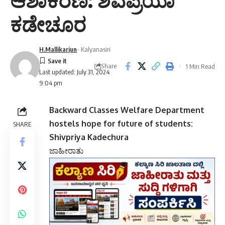
ಆಶಾಕಿರಣ: ಶಿವಪ್ರಿಯಾ
ಕಡೇಚೂರ
H.Mallikarjun
- Kalyanasiri
Share
1 Min Read
Last updated: July 31, 2024
9:04 pm
Backward Classes Welfare Department
hostels hope for future of students:
SHARE
Shivpriya Kadechura
ಜಾಹೀರಾತು