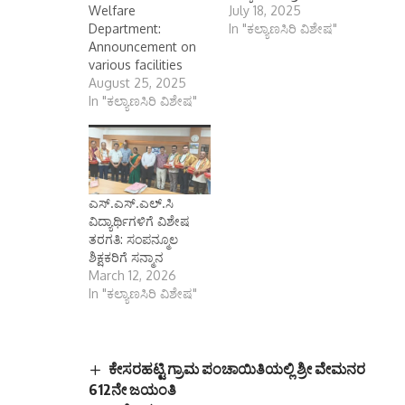
Welfare
July 18, 2025
Department:
In "ಕಲ್ಯಾಣಸಿರಿ ವಿಶೇಷ"
Announcement on
various facilities
ಕೊಪ್ಪಳ ಆಗಸ್ಟ್ 25
August 25, 2025
(ಕರ್ನಾಟಕ ವಾರ್ತೆ):
In "ಕಲ್ಯಾಣಸಿರಿ ವಿಶೇಷ"
ಹಿಂದುಳಿದ ವರ್ಗಗಳ
ಕಲ್ಯಾಣ ಇಲಾಖೆಯಿಂದ
ಅಲೆಮಾರಿ/ಅರೆಅಲೆಮಾರಿ
ಜನಾಂಗದವರಿಗೆ
ಸರ್ಕಾರದಿಂದ ವಿವಿಧ
ಎಸ್.ಎಸ್.ಎಲ್.ಸಿ
ಸೌಲಭ್ಯಗಳನ್ನು
ವಿದ್ಯಾರ್ಥಿಗಳಿಗೆ ವಿಶೇಷ
ನೀಡಲಾಗುತ್ತಿದ್ದು, ಅರ್ಹ
ತರಗತಿ: ಸಂಪನ್ಮೂಲ
ಫಲಾನುಭವಿಗಳು ಇದರ
ಶಿಕ್ಷಕರಿಗೆ ಸನ್ಮಾನ
ಸದುಪಯೋಗ
March 12, 2026
ಪಡೆದುಕೊಳ್ಳಬೇಕು ಎಂದು
In "ಕಲ್ಯಾಣಸಿರಿ ವಿಶೇಷ"
ಹಿಂದುಳಿದ ವರ್ಗಗಳ
ಕಲ್ಯಾಣ ಇಲಾಖೆಯ ಜಿಲ್ಲಾ
ಅಧಿಕಾರಿಗಳು
ತಿಳಿಸಿದ್ದಾರೆ.ಇಲಾಖೆಯಿಂದ
ಕೇಸರಹಟ್ಟಿ ಗ್ರಾಮ ಪಂಚಾಯಿತಿಯಲ್ಲಿ ಶ್ರೀ ವೇಮನರ
ಮೆಟ್ರಿಕ್ ಪೂರ್ವ
612ನೇ ಜಯಂತಿ
ವಿದ್ಯಾರ್ಥಿಗಳಿಗೆ ವಿಶೇಷ