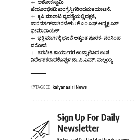
ಪ್ರೋತ್ಸಾಹಧನ
ಅಶೋಕಸ್ವಾಮಿ
ಯೋಜನೆಯಡಿ
ಹೇರೂರಭೇಟಿ:ಕಾಂಗ್ರೆಸ್ಸಿಗರಿಂದಮತಯಾಚನೆ.
ಅಲೆಮಾರಿ/ಅಲೆಮಾರಿ
ಕೃಷಿ ಮಾರಾಟ ವ್ಯವಸ್ಥೆಯಲ್ಲಿ ದಕ್ಷತೆ,
ಪಂಗಡಕ್ಕೆ ಸೇರಿದ
ಪಾರದರ್ಶಕವಾಗಿರಬೇಕು : ಕೆ ಎಂ ಎಫ್ ಅಧ್ಯಕ್ಷ ಎಸ್
ವಿದ್ಯಾರ್ಥಿಗಳ ಪ್ರಾಥಮಿಕ,
ಭೀಮಾನಾಯಕ್
ಮಾಧ್ಯಮಿಕ ಹಾಗೂ
ಭಕ್ತಿ ಮಾರ್ಗಕ್ಕೆ ಭಜನೆ ಅತ್ಯಂತ ಪೂರಕ- ನರಸಿಂಹ
ಪ್ರೌಢಶಿಕ್ಷಣಕ್ಕೆ…
ದರೋಜಿ
ತರಬೇತಿ ಕಾರ್ಯಾಗರ ಉದ್ಘಾಟಿಸಿದ ಉಪ
ನಿರ್ದೇಶಕರಾದಕೊಪ್ಪಳ ಡಾ.ಪಿ.ಎಮ್. ಮಲ್ಲಯ್ಯ
TAGGED:
kalyanasiri News
Sign Up For Daily
Newsletter
Be keep up! Get the latest breaking news