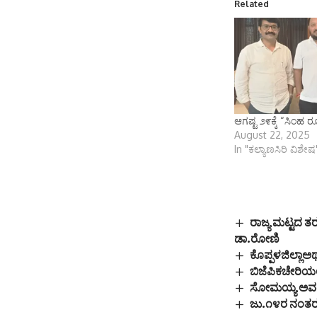
Related
ಆಗಷ್ಟ ೨೯ಕ್ಕೆ “ಸಿಂಹ 
August 22, 2025
In "ಕಲ್ಯಾಣಸಿರಿ ವಿಶೇಷ
ರಾಜ್ಯ ಮಟ್ಟದ 
ಡಾ.ರೋಣಿ
ಕೊಪ್ಪಳಜಿಲ್ಲಾಅರ
ಬಿಜೆಪಿಕಚೇರಿಯ
ಸೋಮಯ್ಯ ಅವರ ಸ
ಜು.೧೪ರ ನಂತರ ಹ