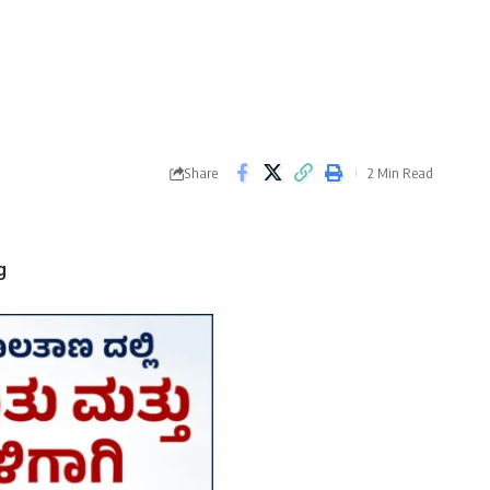
Share
2 Min Read
g