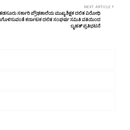
NEXT ARTICLE
ಡಸೂರು ಸರ್ಕಾರಿ ಪ್ರೌಢಶಾಲೆಯ ಮುಖ್ಯ ಶಿಕ್ಷಕ ದಲಿತ ವಿರೋಧಿ
ಾಗೊಳಿಸುವಂತೆ ಕರ್ನಾಟಕ ದಲಿತ ಸಂಘರ್ಷ ಸಮಿತಿ ವತಿಯಿಂದ
ಬೃಹತ್ ಪ್ರತಿಭಟನೆ