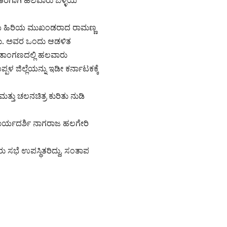
ಲಿತರಗಾಗಿ ಹಲವಾರು ಒಳ್ಳೆಯ
ೆಯ ಹಿರಿಯ ಮುಖಂಡರಾದ ರಾಮಣ್ಣ
ದರು. ಅವರ ಒಂದು ಆಡಳಿತ
ರೀಡಾಂಗಣದಲ್ಲಿ ಹಲವಾರು
ಳ ಜಿಲ್ಲೆಯನ್ನು ಇಡೀ ಕರ್ನಾಟಕಕ್ಕೆ
ತು ಚಲನಚಿತ್ರ ಕುರಿತು ನುಡಿ
ಕಾರ್ಯದರ್ಶಿ ನಾಗರಾಜ ಹಲಗೇರಿ
ು ಸಭೆ ಉಪಸ್ಥಿತರಿದ್ದು, ಸಂತಾಪ