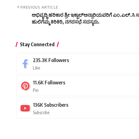
PREVIOUS ARTICLE
ಅಭಿವೃದ್ಧಿ ಹರಿಕಾರ ಶ್ರೀ ಇಕ್ಬಾಲ್ಅನ್ಸಾರಿಯವರಿಗೆ ಎಂ.ಎಲ್.ಸಿ
ಹುಲಿಗೆಮ್ಮ ಕಿರಿಕಿರಿ, ನಗರಸಭೆ ಸದಸ್ಯರು.
Stay Connected
235.3K
Followers
Like
11.6K
Followers
Pin
136K
Subscribers
Subscribe