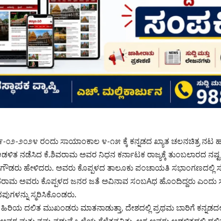
೨೯-೦೨-೨೦೨೪ ರಂದು ಸಾಯಾಂಕಾಲ ೪-೧೫ ಕ್ಕೆ ಕನ್ನಡದ ಖ್ಯಾತ ಚಲನಚಿತ್ರ ನಟ ಹ
 ಆಡಳಿತ ನಡೆಸಿದ ಕೆ.ಶಿವರಾಮ ಅವರ ನಿಧನ ಕರ್ನಾಟಕ ರಾಜ್ಯಕ್ಕೆ ತುಂಬಲಾರದ ನಷ್
ಡರು ಹೇಳಿದರು. ಅವರು ಕೊಪ್ಪಳದ ತಾಲೂಕು ಪಂಚಾಯತಿ ಸಭಾಂಗಣದಲ್ಲಿ ಸಂತಾಪ
ವರಾಮ ಅವರು ಕೊಪ್ಪಳದ ಜನರ ಜತೆ ಅವಿನಾವ ಸಂಬAಧ ಹೊಂದಿದ್ದರು ಎಂದು ಸ್ಮ
ಪುಗಳನ್ನು ಸ್ಮರಿಸಿಕೊಂಡರು.
 ಹಿರಿಯ ದಲಿತ ಮುಖಂಡರು ಮಾತನಾಡುತ್ತಾ, ದೇಶದಲ್ಲಿ ಪ್ರಥಮ ಬಾರಿಗೆ ಕನ್ನಡದಲ್