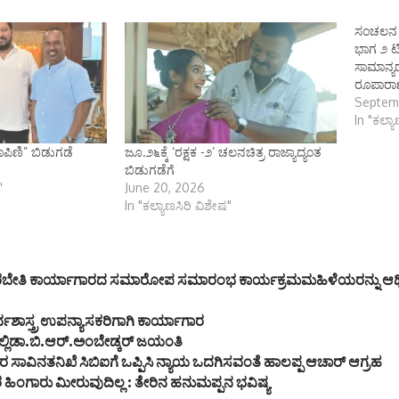
ಸಂಚಲನ ಮ
ಭಾಗ ೨ ಟ
ಸಾಮಾನ್ಯರಲ
ರೂಪಾರಾ
Septem
In "ಕಲ್ಯ
ರೂಪಿಣಿ” ಬಿಡುಗಡೆ
ಜೂ.೨೬ಕ್ಕೆ ‘ರಕ್ಷಕ -೨’ ಚಲನಚಿತ್ರ ರಾಜ್ಯಾದ್ಯಂತ
ಬಿಡುಗಡೆಗೆ
"
June 20, 2026
In "ಕಲ್ಯಾಣಸಿರಿ ವಿಶೇಷ"
ತರಬೇತಿ ಕಾರ್ಯಾಗಾರದ ಸಮಾರೋಪ ಸಮಾರಂಭ ಕಾರ್ಯಕ್ರಮಮಹಿಳೆಯರನ್ನು ಆರ್ಥಿ
್ಥಶಾಸ್ತ್ರ ಉಪನ್ಯಾಸಕರಿಗಾಗಿ ಕಾರ್ಯಾಗಾರ
ಲ್ಲಿಡಾ.ಬಿ.ಆರ್.ಅಂಬೇಡ್ಕರ್ ಜಯಂತಿ
ಾವಿನತನಿಖೆ ಸಿಬಿಐಗೆ ಒಪ್ಪಿಸಿ ನ್ಯಾಯ ಒದಗಿಸವಂತೆ ಹಾಲಪ್ಪ ಆಚಾರ್ ಆಗ್ರಹ
ಿಂಗಾರು ಮೀರುವುದಿಲ್ಲ : ತೇರಿನ ಹನುಮಪ್ಪನ ಭವಿಷ್ಯ