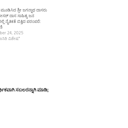
ೂಡಿಸಿದ ಶ್ರೀ ಜಗನ್ನಾಥ ದಾಸರು
ೀಸರ್ ದಾಸ ಸಾಹಿತ್ಯ ಜನ
್ಲಿ ನೈತಿಕತೆ ಬಿತ್ತಿದ ಪರಂಪರೆ:
ಣಿ
ber 24, 2025
ಾಣಸಿರಿ ವಿಶೇಷ"
ಕವಾಗಿ ಸಬಲರನ್ನಾಗಿ ಮಾಡಿ;