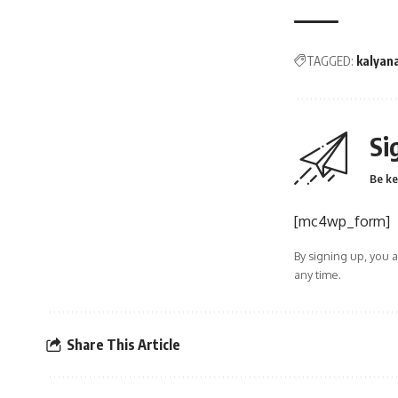
TAGGED:
kalyan
Si
Be ke
[mc4wp_form]
By signing up, you 
any time.
Share This Article