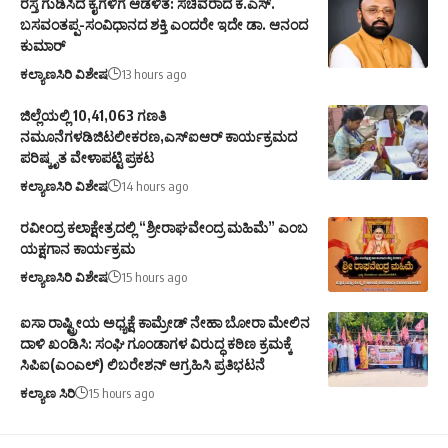
ಬಸವಂತಪ್ಪ-ಸಂವಿಧಾನದ ಶಕ್ತಿ ಎಂದರೇ ಇದೇ ಡಾ. ಆನಂದ
ಕುಮಾರ್
ಕಲ್ಯಾಣಸಿರಿ ವಿಶೇಷ
13 hours ago
ಜಿಲ್ಲೆಯಲ್ಲಿ 10,41,063 ಗಣತಿ
ನಮೂನೆಗಳಡಿಜಿಟಲೀಕರಣ,ಎಸ್ಐಆರ್ ಕಾರ್ಯಕ್ರಮದ
ಪರಿಷ್ಕೃತ ವೇಳಾಪಟ್ಟಿ ಪ್ರಕಟ
ಕಲ್ಯಾಣಸಿರಿ ವಿಶೇಷ
14 hours ago
ರವೀಂದ್ರ ಕಲಾಕ್ಷೇತ್ರದಲ್ಲಿ “ಶ್ರೀರಾಘವೇಂದ್ರ ಮಹಿಮೆ” ಎಂಬ
ಯಕ್ಷಗಾನ ಕಾರ್ಯಕ್ರಮ
ಕಲ್ಯಾಣಸಿರಿ ವಿಶೇಷ
15 hours ago
ಐಸಾ ರಾಷ್ಟ್ರೀಯ ಅಧ್ಯಕ್ಷೆ ಕಾಮ್ರೇಡ್ ನೇಹಾ ಬೋರಾ ಮೇಲಿನ
ದಾಳಿ ಖಂಡಿಸಿ: ಸಂಘಿ ಗೂಂಡಾಗಳ ವಿರುದ್ಧ ಕಠಿಣ ಕ್ರಮಕ್ಕೆ
ಸಿಪಿಐ(ಎಂಎಲ್) ಲಿಬರೇಶನ್ ಆಗ್ರಹಿಸಿ ಪ್ರತಿಭಟನೆ
ಕಲ್ಯಾಣ ಸಿರಿ
15 hours ago
Kalyanasiri
>
ಕಲ್ಯಾಣಸಿರಿ ವಿಶೇಷ
>
ಸರಕಾರ ಪತ್ರಕರ್ತರಿಗೆ ಬಸ್ ಸೌಲಭ್ಯದ ಕ್ರಮ ಶ್ಲಾಘನೆ:ಜರಕುಂಟಿ