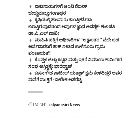
ಬೀದಿನಾಯಿಗಳಿಗೆ ಆಂಟಿ ರೆಬೀಸ್
ಚುಚ್ಚುಮದ್ದು:ಗಂಗಾಧರ
ಕೃಷಿಯಲ್ಲಿ ಹಲವಾರು ತಾಂತ್ರಿಕತೆಗಳು
ಬರುತ್ತಿರುವುದರಿಂದ ಅವುಗಳ ಜ್ಞಾನ ಅವಶ್ಯಕ- ಕುಲಪತಿ
ಡಾ.ಪಿ.ಎಲ್ ಪಾಟೀ
ಮಾಹಿತಿ ಹಕ್ಕಿಗೆ ಅಧಿಕಾರಿಗಳ “ಲಕ್ಷಾಂತರ” ಬೆಲೆ: ಬಡ
ಅರ್ಜಿದಾರನಿಗೆ ಶಾಕ್ ನೀಡಿದ ಉಳೆನೂರು ಗ್ರಾಮ
ಪಂಚಾಯತ್!
ಕೊಪ್ಪಳ ಜಿಲ್ಲಾ ಕಟ್ಟಡ ಮತ್ತು ಇತರೆ ನಿರ್ಮಾಣ ಕಾರ್ಮಿಕರ
ಸಂಘ ಅಸ್ತಿತ್ವಕ್ಕೆ: ಭಾರಧ್ವಾಜ್
ಬಸನಗೌಡ ಪಾಟೀಲ್ ಯತ್ನಾಳ್‌ ಕ್ಷಮೆ ಕೇಳದಿದ್ದರೆ ಅವರ
ಮನೆಗೆ ಮುತ್ತಿಗೆ -ವೀರೇಶ ಅಸರೆಡ್ಡಿ
TAGGED:
kalyanasiri News
Sign Up For Daily