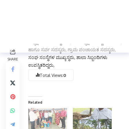
ಪರಿಕರಗಳನ್ನು, ಶಾಲೆಯ ಶಿಕ್ಷಕರು, ಅತಿಥಿ ಶಿಕ್ಷಕರು ತುಂಬಾ
ಅಚ್ಚುಕಟ್ಟಾಗಿ ನಿರ್ವಹಿಸಿದ್ದು ಜನರಲ್ಲಿ ಪ್ರಶಂಸನಿಗೆ
ಪಾತ್ರವಾಹಿತು.
ಕಾರ್ಯಕ್ರಮದಲ್ಲಿ, ಸಿಆರಪಿ ರಾಜ ಕುಮಾರ, ಎಸಡಿಎಂಸಿ
ಅಧ್ಯಕ್ಷರಾದ ರಾಮಣ್ಣ ಗಾಳಿ, ಉಪಾಧ್ಯಕ್ಷ ವೀರಣ್ಣ ಮಡಿವಾಳ,
ಹಾಗೂ ಸರ್ವ ಸದಸ್ಯರು, ಗ್ರಾಮ ಪಂಚಾಯತ ಸದಸ್ಯರು,
ಸಂಘ ಸಂಸ್ಥೆಗಳ ಮುಖ್ಯಸ್ಥರು, ಶಾಲಾ ಸಿಬ್ಬಂದಿಗಳು
ಉಪಸ್ಥಿತರಿದ್ದರು,
Total Views:
0
Related
ಬುದ್ದಿಮಾಂಧ್ಯ ಮಕ್ಕಳ
ಗುಡಿಗೊಂಡನಹಳ್ಳಿ ಸರ್ಕಾರಿ