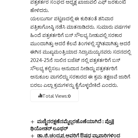
ಹೇಳಿದರು.
ಯಲಬುರ್ಗಾ ಪಟ್ಟಣದಲ್ಲಿ ಈ ಕುರಿತಂತೆ ಶನಿವಾರ
ಪತ್ರಿಕಾಗೋಷ್ಠಿ ನಡೆಸಿ ಮಾತನಾಡಿದರು. ಸುಮಾರು ವರ್ಷಗಳ
ಹಿಂದೆ ಪತ್ರಕರ್ತರಿಗೆ ಬಸ್ ಸೌಲಭ್ಯ ನೀಡುವಲ್ಲಿ ಸರಕಾರ
ಮುಂದಾಗಿತ್ತು ಆದರೆ ಕೆಲವೆ ತಿಂಗಳಲ್ಲಿ ಸ್ಥಗಿತವಾಗಿತ್ತು ಆದರೆ
ಈಗಿನ ಮುಖ್ಯಮಂತ್ರಿಯಾದ ಸಿದ್ರಾಮಯ್ಯನವರು ಸದನದಲ್ಲಿ
2024-25ನೆ ಸಾಲಿನ ಬಜೆಟ್ ನಲ್ಲಿ ಪತ್ರಕರ್ತರಿಗೆ ಬಸ್
ಸೌಲಭ್ಯ ಕಲ್ಪಿಸಲು ಅನುದಾನ ನೀಡಿದ್ದು ಪತ್ರಕರ್ತರಿಗೆ
ಅನುಕೂಲ ವಾಗಲಿದ್ದು ಸರಕಾರದ ಈ ಕ್ರಮ ತಕ್ಷಣವೆ ಜಾರಿಗೆ
ಬರಲು ಎಲ್ಲಾ ಕ್ರಮಗಳನ್ನು ಕೈಗೊಳ್ಳಬೇಕಿದೆ ಎಂದರು.
Total Views:
0
ಮಣ್ಣಿನರಕ್ಷಣೆನಮ್ಮೆಲ್ಲರಹೊಣೆಯಾಗಿದೆ : ಪ್ರೊ||
ಥಿಯೋಡರ್ ಲೂಥರ್
ಡಾ.ಜಿ.ಚಂದ್ರಪ್ಪ ಅವರಿಗೆ ಔಷಧ ವ್ಯಾಪಾರಿಗಳಿಂದ
ಸನ್ಮಾನ.