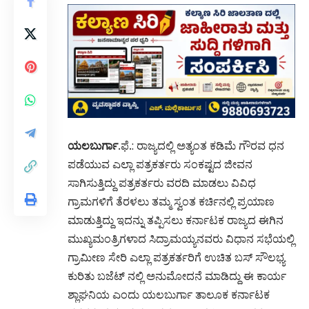
ಯಲಬುರ್ಗಾ
.ಫೆ.: ರಾಜ್ಯದಲ್ಲಿ ಅತ್ಯಂತ ಕಡಿಮೆ ಗೌರವ ಧನ
ಪಡೆಯುವ ಎಲ್ಲಾ ಪತ್ರಕರ್ತರು ಸಂಕಷ್ಟದ ಜೀವನ
ಸಾಗಿಸುತ್ತಿದ್ದು ಪತ್ರಕರ್ತರು ವರದಿ ಮಾಡಲು ವಿವಿಧ
ಗ್ರಾಮಗಳಿಗೆ ತೆರಳಲು ತಮ್ಮ ಸ್ವಂತ ಕರ್ಚಿನಲ್ಲಿ ಪ್ರಯಾಣ
ಮಾಡುತ್ತಿದ್ದು ಇದನ್ನು ತಪ್ಪಿಸಲು ಕರ್ನಾಟಕ ರಾಜ್ಯದ ಈಗಿನ
ಮುಖ್ಯಮಂತ್ರಿಗಳಾದ ಸಿದ್ರಾಮಯ್ಯನವರು ವಿಧಾನ ಸಭೆಯಲ್ಲಿ
ಗ್ರಾಮೀಣ ಸೇರಿ ಎಲ್ಲಾ ಪತ್ರಕರ್ತರಿಗೆ ಉಚಿತ ಬಸ್ ಸೌಲಭ್ಯ
ಕುರಿತು ಬಜೆಟ್ ನಲ್ಲಿ ಅನುಮೋದನೆ ಮಾಡಿದ್ದು ಈ ಕಾರ್ಯ
ಶ್ಲಾಘನಿಯ ಎಂದು ಯಲಬುರ್ಗಾ ತಾಲೂಕ ಕರ್ನಾಟಕ
ಪತ್ರಕರ್ತರ ಸಂಘದ ಅಧ್ಯಕ್ಷ ಖಾಜಾವಲಿ ಎಫ್ ಜರಕುಂಟಿ