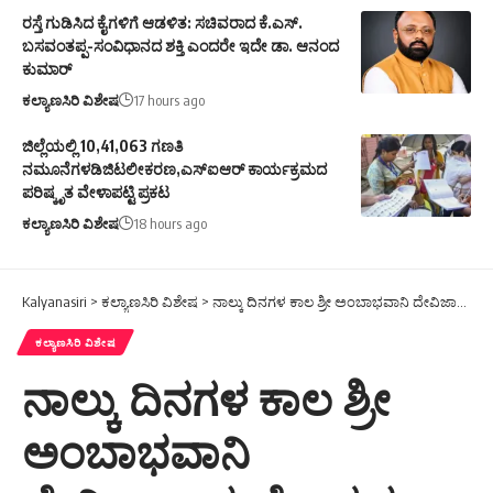
ರಸ್ತೆ ಗುಡಿಸಿದ ಕೈಗಳಿಗೆ ಆಡಳಿತ: ಸಚಿವರಾದ ಕೆ.ಎಸ್.
ಬಸವಂತಪ್ಪ-ಸಂವಿಧಾನದ ಶಕ್ತಿ ಎಂದರೇ ಇದೇ ಡಾ. ಆನಂದ
ಕುಮಾರ್
ಕಲ್ಯಾಣಸಿರಿ ವಿಶೇಷ
17 hours ago
ಜಿಲ್ಲೆಯಲ್ಲಿ 10,41,063 ಗಣತಿ
ನಮೂನೆಗಳಡಿಜಿಟಲೀಕರಣ,ಎಸ್ಐಆರ್ ಕಾರ್ಯಕ್ರಮದ
ಪರಿಷ್ಕೃತ ವೇಳಾಪಟ್ಟಿ ಪ್ರಕಟ
ಕಲ್ಯಾಣಸಿರಿ ವಿಶೇಷ
18 hours ago
Kalyanasiri
>
ಕಲ್ಯಾಣಸಿರಿ ವಿಶೇಷ
>
ನಾಲ್ಕು ದಿನಗಳ ಕಾಲ ಶ್ರೀ ಅಂಬಾಭವಾನಿ ದೇವಿಜಾತ್ರಾಮಹೋತ್ಸವ
ಕಲ್ಯಾಣಸಿರಿ ವಿಶೇಷ
ನಾಲ್ಕು ದಿನಗಳ ಕಾಲ ಶ್ರೀ
ಅಂಬಾಭವಾನಿ