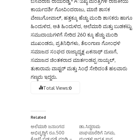
ಬಸವರಾಜ ರಾಯರೆಡ್ಡಿ,ª Àುುಖ್ಯ ಮಂತ್ರಿಗಳ ರಾಜಕೀಯ
ಕಾರ್ಯದರ್ಶಿ ಗೋವಿಂದರಾಜು, ಮಾಜಿ ಶಾಸಕ
ವೇಣುಗೋಪಾಲ್, ಹತ್ತಕ್ಕೂ ಹೆಚ್ಚು ಮಂದಿ ಶಾಸಕರು ಹಾಗೂ
ಹಿಂದುಳಿದ, ಅತಿ ಹಿಂದುಳಿದ, ಅಲೆಮಾರಿ ಮತ್ತು ಬುಡಕಟ್ಟು
ಸಮುದಾಯಗಳಿಗೆ ಸೇರಿದ 260 ಕ್ಕೂ ಹೆಚ್ಚು ಮಂದಿ
ಮುಖಂಡರು, ಪ್ರತಿನಿಧಿಗಳು, ತೆಲಂಗಾಣ ಗೋಂಧಳಿ
ಸಮಾಜದ ಸಂಘದ ರಾಜ್ಯಾಧ್ಯಕ್ಷ ಏಕನಾಥ್ ದುಣಗೆ,
ಸಮಾಜದ ಚಿಂತಕರಾದ ಮಾರ್ತಂಡಪ್ಪ ನಾಯ್ಕಲ್,
ತುಕಾರಾಮ ವಾಷ್ಟರ್ ಮತ್ತು ಸಿಂಧೆ ಸೇರಿದಂತೆ ಹಲವಾರು
ಗಣ್ಯರು ಇದ್ದರು.
Total Views:
0
Related
ಅಲೆಮಾರಿ ಜನಾಂಗದ
ಡಾ.ಸಿದ್ಧರಾಮ
ಅಭಿವೃದ್ಧಿಗೆ ರೂ.500
ವಾಘಮಾರೆರಿಗೆ ನಿಗಮ,
ಕೋಟಿ ಬಿಡುಗಡೆ ಮಾಡಿ –
ಮಂಡಳಿ ಅಧ್ಯಕ್ಷ ಸ್ಥಾನ