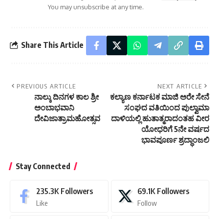
You may unsubscribe at any time.
Share This Article
PREVIOUS ARTICLE
NEXT ARTICLE
ನಾಲ್ಕು ದಿನಗಳ ಕಾಲ ಶ್ರೀ
ಕಲ್ಯಾಣ ಕರ್ನಾಟಕ ಮಾಜಿ ಅರೇ ಸೇನೆ
ಅಂಬಾಭವಾನಿ
ಸಂಘದ ವತಿಯಿಂದ ಪುಲ್ವಾಮಾ
ದೇವಿಜಾತ್ರಾಮಹೋತ್ಸವ
ದಾಳಿಯಲ್ಲಿ ಹುತಾತ್ಮರಾದಂತಹ ವೀರ
ಯೋಧರಿಗೆ 5ನೇ ವರ್ಷದ
ಭಾವಪೂರ್ಣ ಶ್ರದ್ಧಾಂಜಲಿ
Stay Connected
235.3K
Followers
69.1K
Followers
Like
Follow