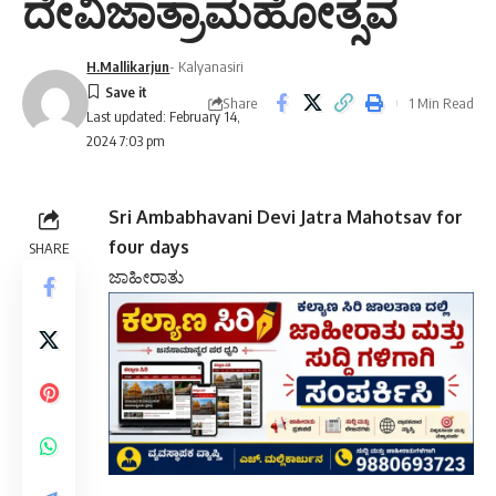
ದೇವಿಜಾತ್ರಾಮಹೋತ್ಸವ
H.Mallikarjun
- Kalyanasiri
Share
1 Min Read
Last updated: February 14,
2024 7:03 pm
Sri Ambabhavani Devi Jatra Mahotsav for
four days
SHARE
ಜಾಹೀರಾತು