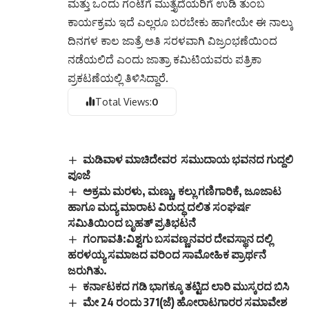
ಮತ್ತು ಒಂದು ಗಂಟೆಗೆ ಮುತ್ತೈದೆಯರಿಗೆ ಉಡಿ ತುಂಬ
ಕಾರ್ಯಕ್ರಮ ಇದೆ ಎಲ್ಲರೂ ಬರಬೇಕು ಹಾಗೇಯೇ ಈ ನಾಲ್ಕು
ದಿನಗಳ ಕಾಲ ಜಾತ್ರೆ ಅತಿ ಸರಳವಾಗಿ ವಿಜ್ರಂಭಣೆಯಿಂದ
ನಡೆಯಲಿದೆ ಎಂದು ಜಾತ್ರಾ ಕಮಿಟಿಯವರು ಪತ್ರಿಕಾ
ಪ್ರಕಟಣೆಯಲ್ಲಿ ತಿಳಿಸಿದ್ದಾರೆ.
Total Views:
0
ಮಡಿವಾಳ ಮಾಚಿದೇವರ ಸಮುದಾಯ ಭವನದ ಗುದ್ದಲಿ
ಪೂಜೆ
ಅಕ್ರಮ ಮರಳು, ಮಣ್ಣು, ಕಲ್ಲು ಗಣಿಗಾರಿಕೆ, ಜೂಜಾಟ
ಹಾಗೂ ಮದ್ಯ ಮಾರಾಟ ವಿರುದ್ಧ ದಲಿತ ಸಂಘರ್ಷ
ಸಮಿತಿಯಿಂದ ಬೃಹತ್ ಪ್ರತಿಭಟನೆ
ಗಂಗಾವತಿ:ವಿಶ್ವಗು ಬಸವಣ್ಣನವರ ದೇವಸ್ಥಾನ ದಲ್ಲಿ
ಹರಳಯ್ಯ ಸಮಾಜದ ವರಿಂದ ಸಾಮೋಹಿಕ ಪ್ರಾರ್ಥನೆ
ಜರುಗಿತು.
ಕರ್ನಾಟಕದ ಗಡಿ ಭಾಗಕ್ಕೂ ತಟ್ಟಿದ ಲಾರಿ ಮುಸ್ಕರದ ಬಿಸಿ
ಮೇ 24 ರಂದು 371(ಜೆ) ಹೋರಾಟಗಾರರ ಸಮಾವೇಶ