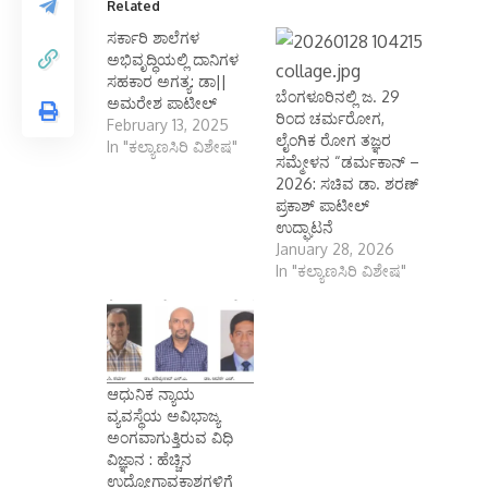
Related
ಸರ್ಕಾರಿ ಶಾಲೆಗಳ
ಅಭಿವೃದ್ಧಿಯಲ್ಲಿ ದಾನಿಗಳ
ಸಹಕಾರ ಅಗತ್ಯ: ಡಾ||
ಬೆಂಗಳೂರಿನಲ್ಲಿ ಜ. 29
ಅಮರೇಶ ಪಾಟೀಲ್
ರಿಂದ ಚರ್ಮರೋಗ,
February 13, 2025
ಲೈಂಗಿಕ ರೋಗ ತಜ್ಞರ
In "ಕಲ್ಯಾಣಸಿರಿ ವಿಶೇಷ"
ಸಮ್ಮೇಳನ “ಡರ್ಮಕಾನ್ –
2026: ಸಚಿವ ಡಾ. ಶರಣ್
ಪ್ರಕಾಶ್ ಪಾಟೀಲ್
ಉದ್ಘಾಟನೆ
January 28, 2026
In "ಕಲ್ಯಾಣಸಿರಿ ವಿಶೇಷ"
ಆಧುನಿಕ ನ್ಯಾಯ
ವ್ಯವಸ್ಥೆಯ ಅವಿಭಾಜ್ಯ
ಅಂಗವಾಗುತ್ತಿರುವ ವಿಧಿ
ವಿಜ್ಞಾನ : ಹೆಚ್ಚಿನ
ಉದ್ಯೋಗಾವಕಾಶಗಳಿಗೆ