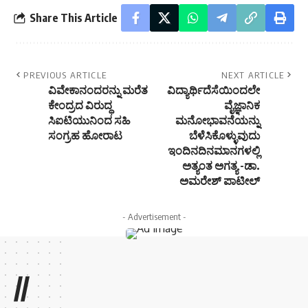
Share This Article
PREVIOUS ARTICLE
NEXT ARTICLE
ವಿವೇಕಾನಂದರನ್ನು ಮರೆತ
ವಿದ್ಯಾರ್ಥಿದೆಸೆಯಿಂದಲೇ
ಕೇಂದ್ರದ ವಿರುದ್ಧ
ವೈಜ್ಞಾನಿಕ
ಸಿಐಟಿಯುನಿಂದ ಸಹಿ
ಮನೋಭಾವನೆಯನ್ನು
ಸಂಗ್ರಹ ಹೋರಾಟ
ಬೆಳೆಸಿಕೊಳ್ಳುವುದು
ಇಂದಿನದಿನಮಾನಗಳಲ್ಲಿ
ಅತ್ಯಂತ ಅಗತ್ಯ -ಡಾ.
ಅಮರೇಶ್ ಪಾಟೀಲ್
- Advertisement -
//