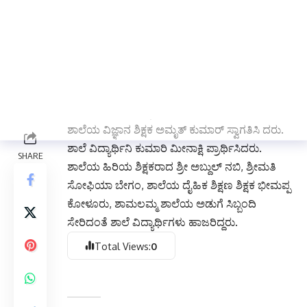
ವಿಜ್ಞಾನ ಬೆಳೆಯಬೇಕೆನ್ನುವ ಎಲ್ಲರೂ ಸಹ ಇದರ
ಸದಸ್ಯರಾಗಬಹುದು ಎಂದರು.
ಶಾಲೆ ಪ್ರಭಾರಿ ಮುಖ್ಯಗುರು ಎಸ್ ಕೆ ಜಡ್ ಮೋಹಿದೀನ್
ಕರ್ನಾಟಕ ರಾಜ್ಯ ಪ್ರೌಢಶಾಲಾ ಶಿಕ್ಷಕರ ಸಂಘದ ಜಿಲ್ಲಾ
ಖಜಾಂಚಿ ಈರಣ್ಣ ಹೆಬ್ಬಾಳ್ ಗಂಗಾವತಿ ತಾಲೂಕ ಪ್ರೌಢಶಾಲಾ
ನೌಕರರ ಪತ್ತಿನ ಸಹಕಾರ ಸಂಘದ ನಿರ್ದೇಶಕಿಯಾದ
ಶ್ರೀಮತಿ ಜಯಶ್ರೀ ಹಕ್ಕಂಡಿ ಕಾರ್ಯಕ್ರಮ ನಿರೂಪಿಸಿದರು .
ಶಾಲೆಯ ವಿಜ್ಞಾನ ಶಿಕ್ಷಕ ಅಮೃತ್ ಕುಮಾರ್ ಸ್ವಾಗತಿಸಿ ದರು.
ಶಾಲೆ ವಿದ್ಯಾರ್ಥಿನಿ ಕುಮಾರಿ ಮೀನಾಕ್ಷಿ ಪ್ರಾರ್ಥಿಸಿದರು.
ಶಾಲೆಯ ಹಿರಿಯ ಶಿಕ್ಷಕರಾದ ಶ್ರೀ ಅಬ್ದುಲ್ ನಬಿ, ಶ್ರೀಮತಿ
ಸೋಫಿಯಾ ಬೇಗಂ, ಶಾಲೆಯ ದೈಹಿಕ ಶಿಕ್ಷಣ ಶಿಕ್ಷಕ ಭೀಮಪ್ಪ
ಕೋಳೂರು, ಶಾಮಲಮ್ಮ ಶಾಲೆಯ ಅಡುಗೆ ಸಿಬ್ಬಂದಿ
ಸೇರಿದಂತೆ ಶಾಲೆ ವಿದ್ಯಾರ್ಥಿಗಳು ಹಾಜರಿದ್ದರು.
Total Views:
0