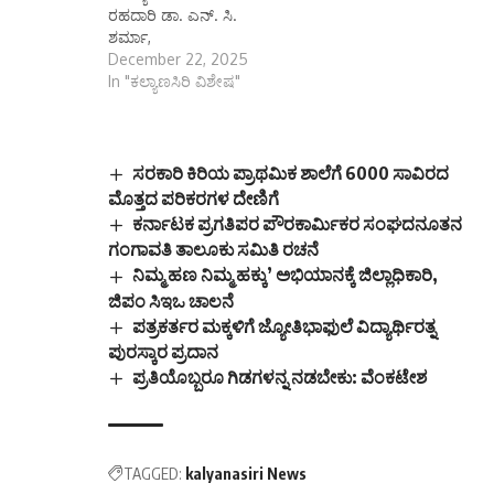
ರಹದಾರಿ ಡಾ. ಎನ್. ಸಿ.
ಶರ್ಮಾ,
December 22, 2025
In "ಕಲ್ಯಾಣಸಿರಿ ವಿಶೇಷ"
ಸರಕಾರಿ ಕಿರಿಯ ಪ್ರಾಥಮಿಕ ಶಾಲೆಗೆ 6000 ಸಾವಿರದ
ಮೊತ್ತದ ಪರಿಕರಗಳ ದೇಣಿಗೆ
ಕರ್ನಾಟಕ ಪ್ರಗತಿಪರ ಪೌರಕಾರ್ಮಿಕರ ಸಂಘದನೂತನ
ಗಂಗಾವತಿ ತಾಲೂಕು ಸಮಿತಿ ರಚನೆ
ನಿಮ್ಮ ಹಣ ನಿಮ್ಮ ಹಕ್ಕು’ ಅಭಿಯಾನಕ್ಕೆ ಜಿಲ್ಲಾಧಿಕಾರಿ,
ಜಿಪಂ ಸಿಇಒ ಚಾಲನೆ
ಪತ್ರಕರ್ತರ ಮಕ್ಕಳಿಗೆ ಜ್ಯೋತಿಭಾಫುಲೆ ವಿದ್ಯಾರ್ಥಿರತ್ನ
ಪುರಸ್ಕಾರ ಪ್ರದಾನ
ಪ್ರತಿಯೊಬ್ಬರೂ ಗಿಡಗಳನ್ನ ನಡಬೇಕು: ವೆಂಕಟೇಶ
TAGGED:
kalyanasiri News