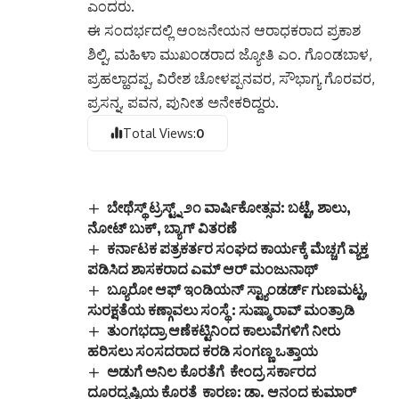
ಎಂದರು.
ಈ ಸಂದರ್ಭದಲ್ಲಿ ಆಂಜನೇಯನ ಆರಾಧಕರಾದ ಪ್ರಕಾಶ
ಶಿಲ್ಪಿ, ಮಹಿಳಾ ಮುಖಂಡರಾದ ಜ್ಯೋತಿ ಎಂ. ಗೊಂಡಬಾಳ,
ಪ್ರಹಲ್ಹಾದಪ್ಪ, ವಿರೇಶ ಚೋಳಪ್ಪನವರ, ಸೌಭಾಗ್ಯ ಗೊರವರ,
ಪ್ರಸನ್ನ, ಪವನ, ಪುನೀತ ಅನೇಕರಿದ್ದರು.
Total Views:
0
ಬೇಥೆಸ್ಥ್ ಟ್ರಸ್ಟ್ನ್ ೨೧ ವಾರ್ಷಿಕೋತ್ಸವ: ಬಟ್ಟೆ, ಶಾಲು,
ನೋಟ್ ಬುಕ್, ಬ್ಯಾಗ್ ವಿತರಣೆ
ಕರ್ನಾಟಕ ಪತ್ರಕರ್ತರ ಸಂಘದ ಕಾರ್ಯಕ್ಕೆ ಮೆಚ್ಚಗೆ ವ್ಯಕ್ತ
ಪಡಿಸಿದ ಶಾಸಕರಾದ ಎಮ್ ಆರ್ ಮಂಜುನಾಥ್
ಬ್ಯೂರೋ ಆಫ್ ಇಂಡಿಯನ್ ಸ್ಟ್ಯಾಂಡರ್ಡ್ ಗುಣಮಟ್ಟ,
ಸುರಕ್ಷತೆಯ ಕಣ್ಗಾವಲು ಸಂಸ್ಥೆ : ಸುಷ್ಮಾ ರಾವ್ ಮಂತ್ರಾಡಿ
ತುಂಗಭದ್ರಾ ಆಣೆಕಟ್ಟಿನಿಂದ ಕಾಲುವೆಗಳಿಗೆ ನೀರು
ಹರಿಸಲು ಸಂಸದರಾದ ಕರಡಿ ಸಂಗಣ್ಣ ಒತ್ತಾಯ
ಅಡುಗೆ ಅನಿಲ ಕೊರತೆಗೆ ಕೇಂದ್ರ ಸರ್ಕಾರದ
ದೂರದೃಷ್ಟಿಯ ಕೊರತೆ ಕಾರಣ: ಡಾ. ಆನಂದ ಕುಮಾರ್