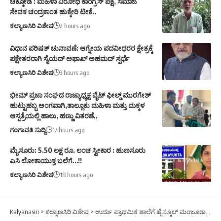
ಚಿಕ್ಕೋಡಿ : ಮಹಿಳಾ ವಿರೋಧಿ ಕಾಂಗ್ರೆಸ್ ಪಕ್ಷ, ಸಮಾಜ
ಸೇವಕ ಚಂದ್ರಕಾಂತ ಹುಕ್ಕೇರಿ ಟೀಕೆ..
ಕಲ್ಯಾಣಸಿರಿ ವಿಶೇಷ
2 hours ago
ವಿಧಾನ ಪರಿಷತ್ ಚುನಾವಣೆ: ಆಗ್ನೇಯ ಪದವೀಧರರ ಕ್ಷೇತ್ರಕ್ಕೆ
ಪಕ್ಷೇತರರಾಗಿ ಸೈಯದ್ ಅಫಾಖ್ ಅಹಮದ್ ಸ್ಪರ್ಧೆ
ಕಲ್ಯಾಣಸಿರಿ ವಿಶೇಷ
3 hours ago
ಭೀಮ್ ಪ್ರಜಾ ಸಂಘದ ರಾಜ್ಯಾಧ್ಯಕ್ಷ ವೈಟ್ ಫೀಲ್ಡ್ ಮುರಗೇಶ್
ಹುಟ್ಟುಹಬ್ಬ ಅಂಗವಾಗಿ,ತಾಲ್ಲೂಕು ಮಹಿಳಾ ಮತ್ತು ಮಕ್ಕಳ
ಆಸ್ಪತ್ರೆಯಲ್ಲಿ ಹಾಲು, ಹಣ್ಣು ವಿತರಣೆ,,
ಗಂಗಾವತಿ ಸುದ್ದಿ
17 hours ago
ಮೈಸೂರು: 5.50 ಲಕ್ಷ ರೂ. ಲಂಚ ಸ್ವೀಕಾರ : ಹುಣಸೂರು
ಎಸಿ ಲೋಕಾಯುಕ್ತ ಬಲೆಗೆ…!!
ಕಲ್ಯಾಣಸಿರಿ ವಿಶೇಷ
18 hours ago
Kalyanasiri
>
ಕಲ್ಯಾಣಸಿರಿ ವಿಶೇಷ
>
ಉರ್ದು ಪ್ರಾಥಮಿಕ ಶಾಲೆಗೆ ಹೈಸ್ಕೂಲ್ ಮಂಜೂರಾತಿ ಹಿನ್ನಲೆ ಬಿಇಒ ನಿಂಗಪ್ಪ ಕೆ.ಟಿ ಭೇಟಿ