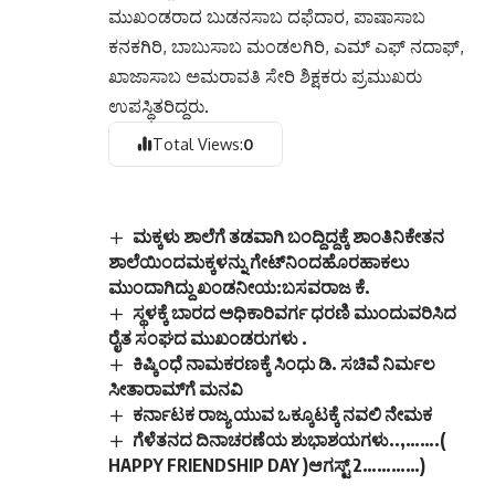
ಮುಖಂಡರಾದ ಬುಡನಸಾಬ ದಫೆದಾರ, ಪಾಷಾಸಾಬ
ಕನಕಗಿರಿ, ಬಾಬುಸಾಬ ಮಂಡಲಗಿರಿ, ಎಮ್ ಎಫ್ ನದಾಫ್,
ಖಾಜಾಸಾಬ ಅಮರಾವತಿ ಸೇರಿ ಶಿಕ್ಷಕರು ಪ್ರಮುಖರು
ಉಪಸ್ಥಿತರಿದ್ದರು.
Total Views:
0
ಮಕ್ಕಳು ಶಾಲೆಗೆ ತಡವಾಗಿ ಬಂದ್ದಿದ್ದಕ್ಕೆ ಶಾಂತಿನಿಕೇತನ
ಶಾಲೆಯಿಂದಮಕ್ಕಳನ್ನು ಗೇಟ್‌ನಿಂದಹೊರಹಾಕಲು
ಮುಂದಾಗಿದ್ದು ಖಂಡನೀಯ:ಬಸವರಾಜ ಕೆ.
ಸ್ಥಳಕ್ಕೆ ಬಾರದ ಅಧಿಕಾರಿವರ್ಗ ಧರಣಿ ಮುಂದುವರಿಸಿದ
ರೈತ ಸಂಘದ ಮುಖಂಡರುಗಳು .
ಕಿಷ್ಕಿಂಧೆ ನಾಮಕರಣಕ್ಕೆ ಸಿಂಧು ಡಿ. ಸಚಿವೆ ನಿರ್ಮಲ
ಸೀತಾರಾಮ್‌ಗೆ ಮನವಿ
ಕರ್ನಾಟಕ ರಾಜ್ಯ ಯುವ ಒಕ್ಕೂಟಕ್ಕೆ ನವಲಿ ನೇಮಕ
ಗೆಳೆತನದ ದಿನಾಚರಣೆಯ ಶುಭಾಶಯಗಳು..,…….(
HAPPY FRIENDSHIP DAY )ಆಗಸ್ಟ್ 2…………)