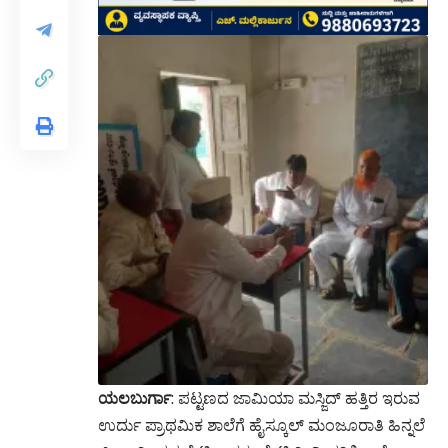
ಯಲಬುರ್ಗಾ
: ಪಟ್ಟಣದ ಜಾಮಿಯಾ ಮಸ್ಜಿದ್ ಹತ್ತಿರ ಇರುವ
ಉರ್ದು ಪ್ರಾಥಮಿಕ ಶಾಲೆಗೆ ಹೈಸ್ಕೂಲ್ ಮಂಜೂರಾತಿ ಹಿನ್ನಲೆ