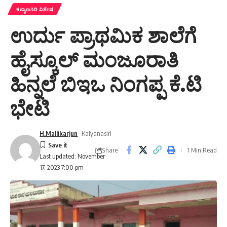
ಕಲ್ಯಾಣಸಿರಿ ವಿಶೇಷ
ಉರ್ದು ಪ್ರಾಥಮಿಕ ಶಾಲೆಗೆ
ಹೈಸ್ಕೂಲ್ ಮಂಜೂರಾತಿ
ಹಿನ್ನಲೆ ಬಿಇಒ ನಿಂಗಪ್ಪ ಕೆ.ಟಿ
ಭೇಟಿ
H.Mallikarjun
- Kalyanasiri
Share
1 Min Read
Last updated: November
17, 2023 7:00 pm