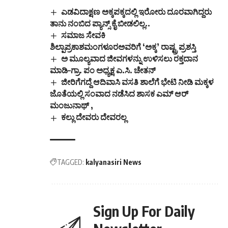
ಉನ್ನತೀಕರಿಸಲಾಗಿದ್ದು,
ಎಡವಿದಾಕ್ಷಣ ಅಕ್ಕಪಕ್ಕದಲ್ಲಿ ಇರೋರು ದೂರವಾಗಿದ್ದರು
ವಿವಿಧ ವಿಷಯಗಳ ಅತಿಥಿ
ತಾನು ನಂಬಿದ ಪ್ಯಾನ್ಸ್ ಕೈ ಬೀಡಲಿಲ್ಲ..
ಉಪನ್ಯಾಸಕರ ಹುದ್ದೆಗಳ
ಸಮಾಜ ಸೇವಕಿ
ಭರ್ತಿಗೆ ಅರ್ಹ
ಶಿಲ್ಪಾಪ್ರಕಾಶಮಂಗಳೂರಅವರಿಗೆ ‘ಅಕ್ಕ’ ರಾಷ್ಟ್ರ ಪ್ರಶಸ್ತಿ
ಅಭ್ಯರ್ಥಿಗಳಿಂದ
ಅ ಮೂಲ್ಯವಾದ ಜೀವಗಳನ್ನು ಉಳಿಸಲು ರಕ್ತದಾನ
ಅರ್ಜಿಗಳನ್ನು
ಆಹ್ವಾನಿಸಲಾಗಿದೆ. ಕನ್ನಡ,
ಮಾಡಿ–ಗ್ರಾ. ಪಂ ಅಧ್ಯಕ್ಷ ಎ.ಸಿ. ಚೇತನ್
ಆಂಗ್ಲ, ಗಣಿತ, ಭೌತಶಾಸ್ತ್ರ,
ಜೀರಿಗೆಗದ್ದೆ ಆದಿವಾಸಿ ವಸತಿ ಶಾಲೆಗೆ ಭೇಟಿ ನೀಡಿ ಮಕ್ಕಳ
ರಸಾಯನಶಾಸ್ತ್ರ,
ಜೊತೆಯಲ್ಲಿ ಸಂವಾದ ನಡೆಸಿದ ಶಾಸಕ ಎಮ್ ಆರ್
ಜೀವಶಾಸ್ತ್ರ…
ಮಂಜುನಾಥ್ ,
ಕಲ್ಲು ದೇವರು ದೇವರಲ್ಲ
TAGGED:
kalyanasiri News
Sign Up For Daily