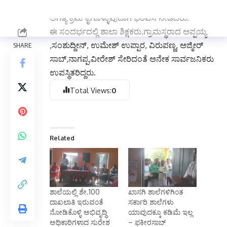
ಶಾಲೆಯ ಸಮಸ್ಯೆಗಳನ್ನು ಪರಿಶೀಲಿಸಿ, ನಿಯಮಾನುಸಾರ
ಅಗತ್ಯ ಕ್ರಮ ಕೈಗೊಳ್ಳುವುದಾಗಿ ಭರವಸೆ ನೀಡಿದರು.
ಈ ಸಂದರ್ಭದಲ್ಲಿ ಶಾಲಾ ಶಿಕ್ಷಕರು,ಗ್ರಾಮಸ್ಥರಾದ ಅಪ್ಪಯ್ಯ
,ಸಂಶುದ್ದೀನ್, ಉಮೇಶ್ ಉಪ್ಪಾರ, ವಿರುಪಣ್ಣ, ಅಜ್ಮೀರ್
ಸಾಬ್,ನಾಗಪ್ಪ,ವೀರೇಶ್ ಸೇರಿದಂತೆ ಅನೇಕ ಸಾರ್ವಜನಿಕರು
ಉಪಸ್ಥಿತರಿದ್ದರು.
Total Views:
0
Related
ಶಾಲೆಯಲ್ಲಿ ಶೇ.100
ಖಾಸಗಿ ಶಾಲೆಗಳಿಗಿಂತ
ದಾಖಲಾತಿ ಇರುವಂತೆ
ಸರ್ಕಾರಿ ಶಾಲೆಗಳು
ನೋಡಿಕೊಳ್ಳಿ ಅಭಿವೃದ್ಧಿ
ಯಾವುದಕ್ಕೂ ಕಡಿಮೆ ಇಲ್ಲ
ಅಧಿಕಾರಿಗಳಾದ ಸುರೇಶ
– ಫಕೀರಸಾಬ್