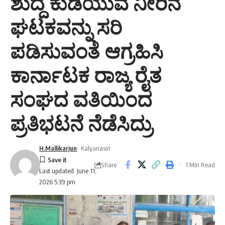
ಶುದ್ದ ಕುಡಿಯುವ ನೀರಿನ
ಘಟಕವನ್ನು ಸರಿ
ಪಡಿಸುವಂತೆ ಆಗ್ರಹಿಸಿ
ಕಾರ್ನಾಟಕ ರಾಜ್ಯ ರೈತ
ಸಂಘದ ವತಿಯಿಂದ
ಪ್ರತಿಭಟನೆ ನೆಡೆಸಿದ್ರು
H.Mallikarjun
- Kalyanasiri
Share
1 Min Read
Last updated: June 11,
2026 5:39 pm