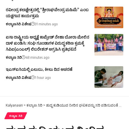
ರವೀಂದ್ರ ಕಲಾಕ್ಷೇತ್ರದಲ್ಲಿ “ಶ್ರೀರಾಘವೇಂದ್ರ ಮಹಿಮೆ” ಎಂಬ
ಯಕ್ಷಗಾನ ಕಾರ್ಯಕ್ರಮ
ಕಲ್ಯಾಣಸಿರಿ ವಿಶೇಷ
31 minutes ago
ಐಸಾ ರಾಷ್ಟ್ರೀಯ ಅಧ್ಯಕ್ಷೆ ಕಾಮ್ರೇಡ್ ನೇಹಾ ಬೋರಾ ಮೇಲಿನ
ದಾಳಿ ಖಂಡಿಸಿ: ಸಂಘಿ ಗೂಂಡಾಗಳ ವಿರುದ್ಧ ಕಠಿಣ ಕ್ರಮಕ್ಕೆ
ಸಿಪಿಐ(ಎಂಎಲ್) ಲಿಬರೇಶನ್ ಆಗ್ರಹಿಸಿ ಪ್ರತಿಭಟನೆ
ಕಲ್ಯಾಣ ಸಿರಿ
48 minutes ago
ಇಎಸ್ಐಸಿಯಲ್ಲಿ ಎಲುಬು, ಕೀಲು ದಿನ ಆಚರಣೆ
ಕಲ್ಯಾಣಸಿರಿ ವಿಶೇಷ
1 hour ago
Kalyanasiri
>
ಕಲ್ಯಾಣ ಸಿರಿ
>
ಶುದ್ದ ಕುಡಿಯುವ ನೀರಿನ ಘಟಕವನ್ನು ಸರಿ ಪಡಿಸುವಂತೆ ಆಗ್ರಹಿಸಿ ಕಾರ್ನಾಟಕ ರಾಜ್ಯ ರೈತ ಸಂಘದ ವತಿಯಿಂದ ಪ್ರತಿಭಟನೆ ನೆಡೆಸಿದ್ರು
ಕಲ್ಯಾಣ ಸಿರಿ