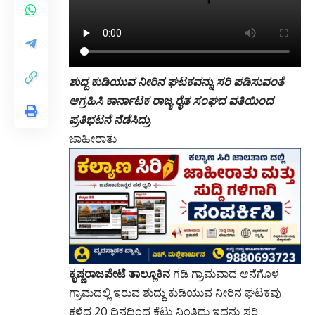
ಶುದ್ದ ಕುಡಿಯುವ ನೀರಿನ ಘಟಕವನ್ನು ಸರಿ ಪಡಿಸುವಂತೆ
ಆಗ್ರಹಿಸಿ ಕಾರ್ನಾಟಕ ರಾಜ್ಯ ರೈತ ಸಂಘದ ವತಿಯಿಂದ
ಪ್ರತಿಭಟನೆ ನೆಡೆಸಿದ್ರು
ಜಾಹೀರಾತು
ಕೃಷ್ಣರಾಜಪೇಟೆ ತಾಲ್ಲೂಕಿನ
ಗಡಿ ಗ್ರಾಮವಾದ ಆನೆಗೊಳ
ಗ್ರಾಮದಲ್ಲಿ ಇರುವ ಶುದ್ದು ಕುಡಿಯುವ ನೀರಿನ ಘಟಕವು