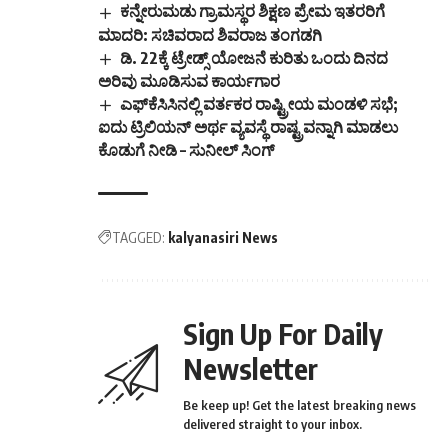
ಕನ್ನೇರುಮಡು ಗ್ರಾಮಸ್ಥರ‌‌ ಶಿಕ್ಷಣ ಪ್ರೇಮ ಇತರರಿಗೆ
ಮಾದರಿ: ಸಚಿವರಾದ ಶಿವರಾಜ ತಂಗಡಗಿ
ಡಿ. 22ಕ್ಕೆ ಟ್ರೇಡ್ಸ್ ಯೋಜನೆ ಕುರಿತು ಒಂದು ದಿನದ
ಅರಿವು ಮೂಡಿಸುವ ಕಾರ್ಯಗಾರ
ಎಫ್‌ಕೆಸಿಸಿನಲ್ಲಿ ವರ್ತಕರ ರಾಷ್ಟ್ರೀಯ ಮಂಡಳಿ‌ ಸಭೆ;
ಐದು ಟ್ರಿಲಿಯನ್ ಅರ್ಥ ವ್ಯವಸ್ಥೆ ರಾಷ್ಟ್ರವನ್ನಾಗಿ ಮಾಡಲು
ಕೊಡುಗೆ ನೀಡಿ – ಸುನೀಲ್ ಸಿಂಗ್
TAGGED:
kalyanasiri News
Sign Up For Daily
Newsletter
Be keep up! Get the latest breaking news
delivered straight to your inbox.