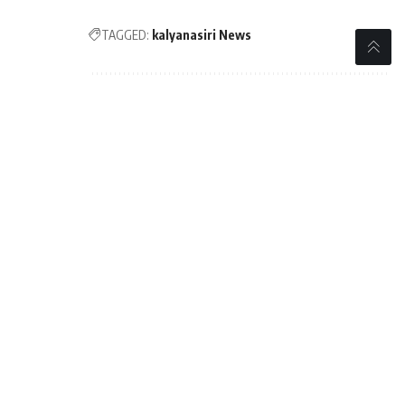
TAGGED:
kalyanasiri News
Sign Up For Daily
Newsletter
Be keep up! Get the latest breaking news
delivered straight to your inbox.
[mc4wp_form]
By signing up, you agree to our
Terms of Use
and
acknowledge the data practices in our
Privacy Policy
.
You may unsubscribe at any time.