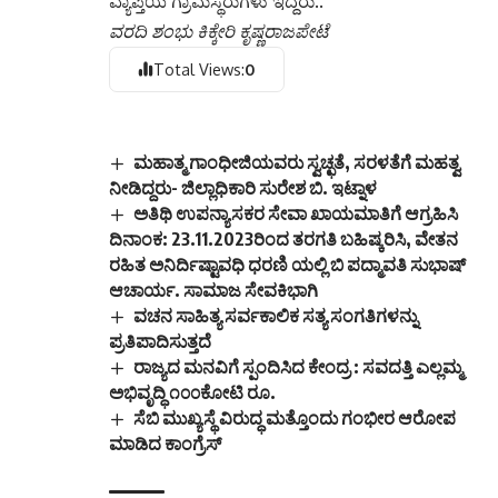
ಮಂಜುನಾಥ್, ಮತ್ತು ಆನೆಗೊಳ ಗ್ರಾಮ‌ ಪಂಚಾಯಿತಿ
ವ್ಯಾಪ್ತಿಯ ಗ್ರಾಮಸ್ಥರುಗಳು ಇದ್ದರು..
ವರದಿ ಶಂಭು ಕಿಕ್ಕೇರಿ ಕೃಷ್ಣರಾಜಪೇಟೆ
Total Views:
0
ಮಹಾತ್ಮ ಗಾಂಧೀಜಿಯವರು ಸ್ವಚ್ಛತೆ, ಸರಳತೆಗೆ ಮಹತ್ವ
ನೀಡಿದ್ದರು- ಜಿಲ್ಲಾಧಿಕಾರಿ ಸುರೇಶ ಬಿ. ಇಟ್ನಾಳ
ಅತಿಥಿ ಉಪನ್ಯಾಸಕರ ಸೇವಾ ಖಾಯಮಾತಿಗೆ ಆಗ್ರಹಿಸಿ
ದಿನಾಂಕ: 23.11.2023ರಿಂದ ತರಗತಿ ಬಹಿಷ್ಕರಿಸಿ, ವೇತನ
ರಹಿತ ಅನಿರ್ದಿಷ್ಟಾವಧಿ ಧರಣಿ ಯಲ್ಲಿ ಬಿ ಪದ್ಮಾವತಿ ಸುಭಾಷ್
ಆಚಾರ್ಯ. ಸಾಮಾಜ ಸೇವಕಿಭಾಗಿ
ವಚನ ಸಾಹಿತ್ಯ ಸರ್ವಕಾಲಿಕ ಸತ್ಯ ಸಂಗತಿಗಳನ್ನು
ಪ್ರತಿಪಾದಿಸುತ್ತದೆ
ರಾಜ್ಯದ ಮನವಿಗೆ ಸ್ಪಂದಿಸಿದ ಕೇಂದ್ರ : ಸವದತ್ತಿ ಎಲ್ಲಮ್ಮ
ಅಭಿವೃದ್ಧಿ ೧೦೦ಕೋಟಿ ರೂ.
ಸೆಬಿ ಮುಖ್ಯಸ್ಥೆ ವಿರುದ್ಧ ಮತ್ತೊಂದು ಗಂಭೀರ ಆರೋಪ
ಮಾಡಿದ ಕಾಂಗ್ರೆಸ್