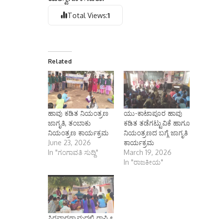
Total Views:
1
Related
ಹಾವು ಕಡಿತ ನಿಯಂತ್ರಣ
ಯು-ಕಾಟಾಪೂರ ಹಾವು
ಜಾಗೃತಿ, ತಂಬಾಕು
ಕಡಿತ ತಡೆಗಟ್ಟುವಿಕೆ ಹಾಗೂ
ನಿಯಂತ್ರಣ ಕಾರ್ಯಕ್ರಮ
ನಿಯಂತ್ರಣದ ಬಗ್ಗೆ ಜಾಗೃತಿ
June 23, 2026
ಕಾರ್ಯಕ್ರಮ
In "ಗಂಗಾವತಿ ಸುದ್ದಿ"
March 19, 2026
In "ರಾಜಕೀಯ"
ಸಿರವಾರಗ್ರಾಮದಲ್ಲಿ ರಾಷ್ಟ್ರೀ