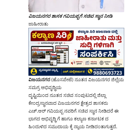
ವಿಜಯನಗರ ಶಾಸಕ ಗವಿಯಪ್ಪಗೆ ಸಚಿವ ಸ್ಥಾನ ನೀಡಿ
ಜಾಹೀರಾತು
ವಿಜಯನಗರ
(ಹೊಸಪೇಟೆ) ನೂತನ ವಿಜಯನಗರ ಜಿಲ್ಲೆಯ
ಸಮಗ್ರ ಅಭಿವೃದ್ಧಿಯ
ದೃಷ್ಟಿಯಿಂದ ನೂತನ ಸಚಿವ ಸಂಪುಟದಲ್ಲಿ ಜಿಲ್ಲಾ
ಕೇಂದ್ರಸ್ಥಾನವಾದ ವಿಜಯನಗರ ಕ್ಷೇತ್ರದ ಶಾಸಕರು
ಎಚ್.ಆರ್ ಗವಿಯಪ್ಪ ನವರಿಗೆ ಸಚಿವ ಸ್ಥಾನ ನೀಡಿದರೆ ಈ
ಭಾಗದ ಅಭಿವೃದ್ಧಿ ಗೆ ಹಾಗೂ ಕಲ್ಯಾಣ ಕರ್ನಾಟಕ ದ
ಹಿಂದುಳಿದ ಸಮುದಾಯ ಕ್ಕೆ ನ್ಯಾಯ ನೀಡಿದಂತಾಗುತ್ತದೆ.