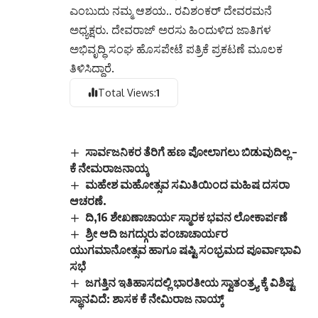
ಎಂಬುದು ನಮ್ಮ ಆಶಯ.. ರವಿಶಂಕರ್ ದೇವರಮನೆ
ಅಧ್ಯಕ್ಷರು. ದೇವರಾಜ್ ಅರಸು ಹಿಂದುಳಿದ ಜಾತಿಗಳ
ಅಭಿವೃದ್ಧಿ ಸಂಘ ಹೊಸಪೇಟೆ ಪತ್ರಿಕೆ ಪ್ರಕಟಣೆ ಮೂಲಕ
ತಿಳಿಸಿದ್ದಾರೆ.
Total Views:
1
ಸಾರ್ವಜನಿಕರ ತೆರಿಗೆ ಹಣ ಪೋಲಾಗಲು ಬಿಡುವುದಿಲ್ಲ –
ಕೆ ನೇಮರಾಜನಾಯ್ಕ
ಮಹೇಶ ಮಹೋತ್ಸವ ಸಮಿತಿಯಿಂದ ಮಹಿಷ ದಸರಾ
ಆಚರಣೆ.
ದಿ,16 ಶೇಖಣಾಚಾರ್ಯ ಸ್ಮಾರಕ ಭವನ ಲೋಕಾರ್ಪಣೆ
ಶ್ರೀ ಆದಿ ಜಗದ್ಗುರು ಪಂಚಾಚಾರ್ಯರ
ಯುಗಮಾನೋತ್ಸವ ಹಾಗೂ ಷಷ್ಟಿ ಸಂಭ್ರಮದ ಪೂರ್ವಾಭಾವಿ
ಸಭೆ
ಜಗತ್ತಿನ ಇತಿಹಾಸದಲ್ಲಿ ಭಾರತೀಯ ಸ್ವಾತಂತ್ರ್ಯ ಕ್ಕೆ ವಿಶಿಷ್ಟ
ಸ್ಥಾನವಿದೆ: ಶಾಸಕ ಕೆ ನೇಮಿರಾಜ ನಾಯ್ಕ್