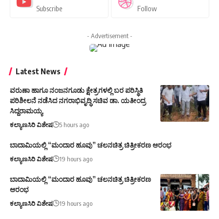
Subscribe
Follow
- Advertisement -
Latest News
ವರುಣಾ ಹಾಗೂ ನಂಜನಗೂಡು ಕ್ಷೇತ್ರಗಳಲ್ಲಿ ಬರ ಪರಿಸ್ಥಿತಿ
ಪರಿಶೀಲನೆ ನಡೆಸಿದ ನಗರಾಭಿವೃದ್ಧಿ ಸಚಿವ ಡಾ. ಯತೀಂದ್ರ
ಸಿದ್ದರಾಮಯ್ಯ
ಕಲ್ಯಾಣಸಿರಿ ವಿಶೇಷ
5 hours ago
ಬಾದಾಮಿಯಲ್ಲಿ “ಮಂದಾರ ಹೂವು” ಚಲನಚಿತ್ರ ಚಿತ್ರೀಕರಣ ಆರಂಭ
ಕಲ್ಯಾಣಸಿರಿ ವಿಶೇಷ
19 hours ago
ಬಾದಾಮಿಯಲ್ಲಿ “ಮಂದಾರ ಹೂವು” ಚಲನಚಿತ್ರ ಚಿತ್ರೀಕರಣ
ಆರಂಭ
ಕಲ್ಯಾಣಸಿರಿ ವಿಶೇಷ
19 hours ago