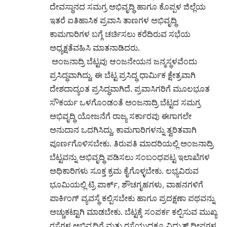
ದೇವಸ್ಥಾನದ ಸಮಗ್ರ ಅಭಿವೃದ್ಧಿ ಹಾಗೂ ಕೊಪ್ಪಳ ಜಿಲ್ಲೆಯ
ಇತರೆ ಐತಿಹಾಸಿಕ ಪ್ರವಾಸಿ ತಾಣಗಳ ಅಭಿವೃದ್ಧಿ
ಕಾಮಗಾರಿಗಳ ಬಗ್ಗೆ ಚರ್ಚಿಸಲು ಕರೆದಿರುವ ಸಭೆಯ
ಅಧ್ಯಕ್ಷತೆವಹಿಸಿ ಮಾತನಾಡಿದರು.
ಅಂಜನಾದ್ರಿ ಬೆಟ್ಟವು ಆಂಜನೇಯನ ಜನ್ಮಸ್ಥಳವೆಂದು
ಪ್ರಸಿದ್ಧವಾಗಿದ್ದು, ಈ ಬೆಟ್ಟ ಪ್ರಸಿದ್ಧ ಧಾರ್ಮಿಕ ಕ್ಷೇತ್ರವಾಗಿ
ದೇಶದಾದ್ಯಂತ ಪ್ರಸಿದ್ಧವಾಗಿದೆ. ಪ್ರವಾಸಿಗರಿಗೆ ಮೂಲಭೂತ
ಸೌಕರ್ಯ ಒಳಗೊಂಡಂತೆ ಅಂಜನಾದ್ರಿ ಬೆಟ್ಟದ ಸಮಗ್ರ
ಅಭಿವೃದ್ಧಿ ಯೋಜನೆಗೆ ರಾಜ್ಯ ಸರ್ಕಾರವು ಈಗಾಗಲೇ
ಅನುದಾನ ಒದಗಿಸಿದ್ದು, ಕಾಮಗಾರಿಗಳನ್ನು ತ್ವರಿತವಾಗಿ
ಪೂರ್ಣಗೊಳಿಸಬೇಕು. ತಿರುಪತಿ ಮಾದರಿಯಲ್ಲಿ ಅಂಜನಾದ್ರಿ
ಬೆಟ್ಟವನ್ನು ಅಭಿವೃದ್ಧಿ ಪಡಿಸಲು ಸಂಬಂಧಪಟ್ಟ ಇಲಾಖೆಗಳ
ಅಧಿಕಾರಿಗಳು ಸೂಕ್ತ ಕ್ರಮ ಕೈಗೊಳ್ಳಬೇಕು. ಲಭ್ಯವಿರುವ
ಭೂಮಿಯಲ್ಲಿ ಟ್ರಿ ಪಾರ್ಕ್, ಶೌಚಗೃಹಗಳು, ವಾಹನಗಳಿಗೆ
ಪಾರ್ಕಿಂಗ್ ವ್ಯವಸ್ಥೆ ಕಲ್ಪಿಸಬೇಕು ಹಾಗೂ ಪ್ರದಕ್ಷಣಾ ಪಥವನ್ನು
ಅಚ್ಚುಕಟ್ಟಾಗಿ ಮಾಡಬೇಕು. ಬೆಟ್ಟಕ್ಕೆ ಸಂಪರ್ಕ ಕಲ್ಪಿಸುವ ಮುಖ್ಯ
ರಸ್ತೆಗಳ ಅಭಿವೃದ್ಧಿಗೆ ಮತ್ತು ರಸ್ತೆಯುದ್ಧಕ್ಕೂ ವಿದ್ಯುತ್ ದೀಪಗಳ