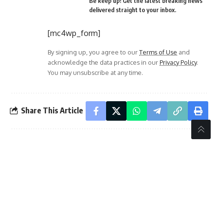
Be keep up! Get the latest breaking news
delivered straight to your inbox.
[mc4wp_form]
By signing up, you agree to our
Terms of Use
and
acknowledge the data practices in our
Privacy Policy
.
You may unsubscribe at any time.
Share This Article
PREVIOUS ARTICLE
NEXT ARTICLE
ಇ.ಎಸ್.ಐಸಿ ಆಸ್ಪತ್ರೆಯಲ್ಲಿ
ಜಿಲ್ಲೆಗೆ ಸಿಎಂ
ವಿಶ್ವ ಆತ್ಮಹತ್ಯೆ ತಡೆಗಟ್ಟುವಿಕೆ
ಆಗಮಿಸುತ್ತಿರುವ ಹಿನ್ನೆಲೆ
ದಿನಾಚರಣೆ ವಿಶ್ವ ಆತ್ಮಹತ್ಯೆ
ಕಾರ್ಯಕ್ರಮ ಅಚ್ಚುಕಟ್ಟಾಗಿ
ತಡೆಗೆ ವಿಚಾರ ಸಂಕಿರಣ
ಆಯೋಜನೆ ಮಾಡಿ: ಸಚಿವ
ಶಿವರಾಜ್ ಎಸ್. ತಂಗಡಗಿ