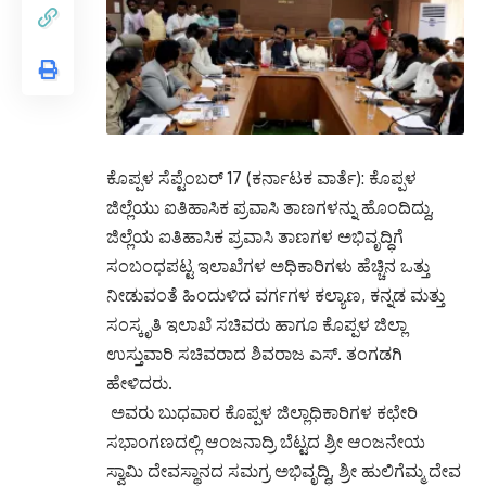
ಕೊಪ್ಪಳ ಸೆಪ್ಟೆಂಬರ್ 17 (ಕರ್ನಾಟಕ ವಾರ್ತೆ): ಕೊಪ್ಪಳ
ಜಿಲ್ಲೆಯು ಐತಿಹಾಸಿಕ ಪ್ರವಾಸಿ ತಾಣಗಳನ್ನು ಹೊಂದಿದ್ದು,
ಜಿಲ್ಲೆಯ ಐತಿಹಾಸಿಕ ಪ್ರವಾಸಿ ತಾಣಗಳ ಅಭಿವೃದ್ಧಿಗೆ
ಸಂಬಂಧಪಟ್ಟ ಇಲಾಖೆಗಳ ಅಧಿಕಾರಿಗಳು ಹೆಚ್ಚಿನ ಒತ್ತು
ನೀಡುವಂತೆ ಹಿಂದುಳಿದ ವರ್ಗಗಳ ಕಲ್ಯಾಣ, ಕನ್ನಡ ಮತ್ತು
ಸಂಸ್ಕೃತಿ ಇಲಾಖೆ ಸಚಿವರು ಹಾಗೂ ಕೊಪ್ಪಳ ಜಿಲ್ಲಾ
ಉಸ್ತುವಾರಿ ಸಚಿವರಾದ ಶಿವರಾಜ ಎಸ್. ತಂಗಡಗಿ
ಹೇಳಿದರು.
ಅವರು ಬುಧವಾರ ಕೊಪ್ಪಳ ಜಿಲ್ಲಾಧಿಕಾರಿಗಳ ಕಛೇರಿ
ಸಭಾಂಗಣದಲ್ಲಿ ಆಂಜನಾದ್ರಿ ಬೆಟ್ಟದ ಶ್ರೀ ಆಂಜನೇಯ
ಸ್ವಾಮಿ ದೇವಸ್ಥಾನದ ಸಮಗ್ರ ಅಭಿವೃದ್ಧಿ, ಶ್ರೀ ಹುಲಿಗೆಮ್ಮ ದೇವ