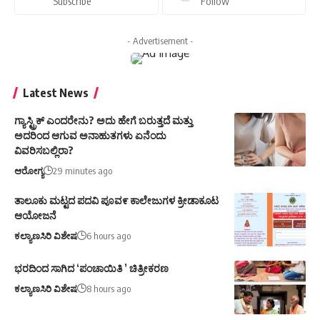
Subscribe
Follow
- Advertisement -
Latest News
ಗ್ಯಾಸ್ಟ್ರಿಕ್ ಎಂದರೇನು? ಅದು ಹೇಗೆ ಬರುತ್ತದೆ ಮತ್ತು
ಅದರಿಂದ ಆಗುವ ಅನಾಹುತಗಳು ಏನೆಂದು
ವಿವರಿಸಬಲ್ಲಿರಾ?
ಆರೋಗ್ಯ
29 minutes ago
ತಾಲೂಕು ಮಟ್ಟದ ಪದವಿ ಪೂವ೯ ಕಾಲೇಜುಗಳ ಕ್ರೀಡಾಕೂಟ
ಆಯೋಜನೆ
ಕಲ್ಯಾಣಸಿರಿ ವಿಶೇಷ
6 hours ago
ಭರದಿಂದ ಸಾಗಿದ ‘ಪಂಚಾಯಿತಿ ’ ಚಿತ್ರೀಕರಣ
ಕಲ್ಯಾಣಸಿರಿ ವಿಶೇಷ
8 hours ago