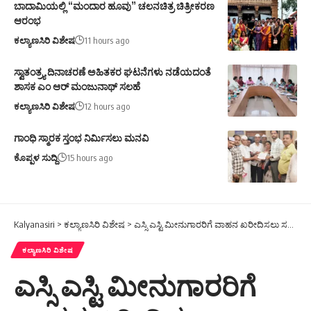
ಬಾದಾಮಿಯಲ್ಲಿ “ಮಂದಾರ ಹೂವು” ಚಲನಚಿತ್ರ ಚಿತ್ರೀಕರಣ
ಆರಂಭ
ಕಲ್ಯಾಣಸಿರಿ ವಿಶೇಷ
11 hours ago
ಸ್ವಾತಂತ್ರ್ಯ ದಿನಾಚರಣೆ ಅಹಿತಕರ ಘಟನೆಗಳು ನಡೆಯದಂತೆ
ಶಾಸಕ ಎಂ ಆರ್ ಮಂಜುನಾಥ್ ಸಲಹೆ
ಕಲ್ಯಾಣಸಿರಿ ವಿಶೇಷ
12 hours ago
ಗಾಂಧಿ ಸ್ಮಾರಕ ಸ್ತಂಭ ನಿರ್ಮಿಸಲು ಮನವಿ
ಕೊಪ್ಪಳ ಸುದ್ದಿ
15 hours ago
Kalyanasiri
>
ಕಲ್ಯಾಣಸಿರಿ ವಿಶೇಷ
>
ಎಸ್ಸಿ ಎಸ್ಟಿ ಮೀನುಗಾರರಿಗೆ ವಾಹನ ಖರೀದಿಸಲು ಸಹಾಯಧನಕ್ಕಾಗಿ ಅರ್ಜಿ ಆಹ್ವಾನ
ಕಲ್ಯಾಣಸಿರಿ ವಿಶೇಷ
ಎಸ್ಸಿ ಎಸ್ಟಿ ಮೀನುಗಾರರಿಗೆ