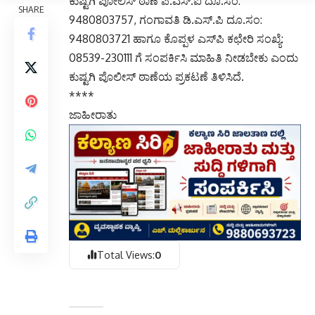
ಕುಷ್ಟಗಿ ಪೋಲಿಸ್ ಠಾಣೆ ಪಿ.ಎಸ್.ಐ ದೂ.ಸಂ:
9480803757, ಗಂಗಾವತಿ ಡಿ.ಎಸ್.ಪಿ ದೂ.ಸಂ:
9480803721 ಹಾಗೂ ಕೊಪ್ಪಳ ಎಸ್‌ಪಿ ಕಛೇರಿ ಸಂಖ್ಯೆ:
08539-230111 ಗೆ ಸಂಪರ್ಕಿಸಿ ಮಾಹಿತಿ ನೀಡಬೇಕು ಎಂದು
ಕುಷ್ಟಗಿ ಪೊಲೀಸ್ ಠಾಣೆಯ ಪ್ರಕಟಣೆ ತಿಳಿಸಿದೆ.
****
ಜಾಹೀರಾತು
Total Views:
0