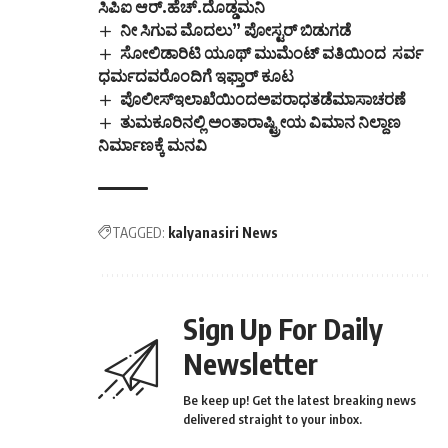
ಸಿಪಿಐ ಆರ್.ಹೆಚ್.ದೊಡ್ಡಮನಿ
ನೀ ಸಿಗುವ ಮೊದಲು” ಪೋಸ್ಟರ್ ಬಿಡುಗಡೆ
ಸೋಲಿಡಾರಿಟಿ ಯೂಥ್ ಮುಮೆಂಟ್ ವತಿಯಿಂದ ಸರ್ವ
ಧರ್ಮದವರೊಂದಿಗೆ ಇಫ್ತಾರ್ ಕೂಟ
ಪೊಲೀಸ್ಇಲಾಖೆಯಿಂದಅಪರಾಧತಡೆಮಾಸಾಚರಣೆ
ತುಮಕೂರಿನಲ್ಲಿ ಅಂತಾರಾಷ್ಟ್ರೀಯ ವಿಮಾನ ನಿಲ್ದಾಣ
ನಿರ್ಮಾಣಕ್ಕೆ ಮನವಿ
TAGGED:
kalyanasiri News
Sign Up For Daily
Newsletter
Be keep up! Get the latest breaking news
delivered straight to your inbox.