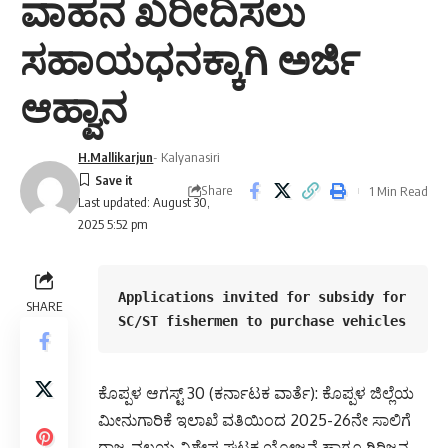
ವಾಹನ ಖರೀದಿಸಲು
ಸಹಾಯಧನಕ್ಕಾಗಿ ಅರ್ಜಿ
ಆಹ್ವಾನ
H.Mallikarjun
- Kalyanasiri
Share
1 Min Read
Last updated: August 30,
2025 5:52 pm
Applications invited for subsidy for 
SHARE
SC/ST fishermen to purchase vehicles
ಕೊಪ್ಪಳ ಆಗಸ್ಟ್ 30 (ಕರ್ನಾಟಕ ವಾರ್ತೆ): ಕೊಪ್ಪಳ ಜಿಲ್ಲೆಯ
ಮೀನುಗಾರಿಕೆ ಇಲಾಖೆ ವತಿಯಿಂದ 2025-26ನೇ ಸಾಲಿಗೆ
ರಾಜ್ಯ ವಲಯ ವಿಶೇಷ ಘಟಕ ಯೋಜನೆ ಹಾಗೂ ಗಿರಿಜನ