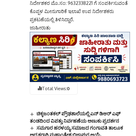
ನಿರ್ದೇಶಕರ ಮೊ.ಸಂ: 9632338221 ಗೆ ಸಂಪರ್ಕಿಸುವಂತೆ
ಕೊಪ್ಪಳ ಮೀನುಗಾರಿಕೆ ಇಲಾಖೆ ಉಪ ನಿರ್ದೇಶಕರು
ಪ್ರಕಟಣೆಯಲ್ಲಿ ತಿಳಿಸಿದ್ದಾರೆ.
ಜಾಹೀರಾತು
Total Views:
0
ಚಿಕ್ಕಜಂತಕಲ್ ಪ್ರೌಢಶಾಲೆಯಲ್ಲಿ ಎನ್‌ ಡಿಆರ್‌ ಎಫ್‌
ತಂಡದಿಂದ ವಿಪತ್ತು ನಿರ್ವಹಣೆಯ ಅಣುಕು ಪ್ರದರ್ಶನ
ಸಮಗಾರ ಹರಳಯ್ಯ ಸಮಾಜದ ಗಂಗಾವತಿ ತಾಲೂಕ
ಅಧ್ಯಕ್ಷರಾಗಿ ಮಹಾಂತೇಶ ಬಿಜಾಪುರ ಆಯ್ಕೆ.