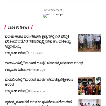
- Advertisement -
Latest News
ವರುಣಾ ಹಾಗೂ ನಂಜನಗೂಡು ಕ್ಷೇತ್ರಗಳಲ್ಲಿ ಬರ ಪರಿಸ್ಥಿತಿ
ಪರಿಶೀಲನೆ ನಡೆಸಿದ ನಗರಾಭಿವೃದ್ಧಿ ಸಚಿವ ಡಾ. ಯತೀಂದ್ರ
ಸಿದ್ದರಾಮಯ್ಯ
ಕಲ್ಯಾಣಸಿರಿ ವಿಶೇಷ
5 hours ago
ಬಾದಾಮಿಯಲ್ಲಿ “ಮಂದಾರ ಹೂವು” ಚಲನಚಿತ್ರ ಚಿತ್ರೀಕರಣ ಆರಂಭ
ಕಲ್ಯಾಣಸಿರಿ ವಿಶೇಷ
19 hours ago
ಬಾದಾಮಿಯಲ್ಲಿ “ಮಂದಾರ ಹೂವು” ಚಲನಚಿತ್ರ ಚಿತ್ರೀಕರಣ
ಆರಂಭ
ಕಲ್ಯಾಣಸಿರಿ ವಿಶೇಷ
19 hours ago
ಸ್ವಾತಂತ್ರ್ಯ ದಿನಾಚರಣೆ ಅಹಿತಕರ ಘಟನೆಗಳು ನಡೆಯದಂತೆ