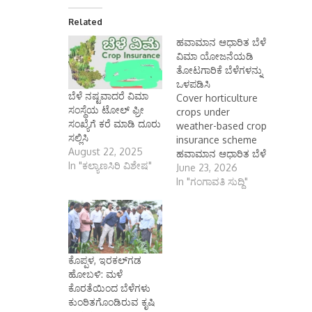
Related
ಹವಾಮಾನ ಆಧಾರಿತ ಬೆಳೆ
ವಿಮಾ ಯೋಜನೆಯಡಿ
ತೋಟಗಾರಿಕೆ ಬೆಳೆಗಳನ್ನು
ಒಳಪಡಿಸಿ
ಬೆಳೆ ನಷ್ಟವಾದರೆ ವಿಮಾ
Cover horticulture
ಸಂಸ್ಥೆಯ ಟೋಲ್ ಫ್ರೀ
crops under
ಸಂಖ್ಯೆಗೆ ಕರೆ ಮಾಡಿ ದೂರು
weather-based crop
ಸಲ್ಲಿಸಿ
insurance scheme
August 22, 2025
ಹವಾಮಾನ ಆಧಾರಿತ ಬೆಳೆ
In "ಕಲ್ಯಾಣಸಿರಿ ವಿಶೇಷ"
ವಿಮಾ ಯೋಜನೆಯಡಿ
June 23, 2026
ತೋಟಗಾರಿಕೆ ಬೆಳೆಗಳನ್ನು
In "ಗಂಗಾವತಿ ಸುದ್ದಿ"
ಒಳಪಡಿಸಿ ಕೊಪ್ಪಳ ಜೂನ್
23 (ಕರ್ನಾಟಕ ವಾರ್ತೆ):
2026-27ನೇ ಸಾಲಿನ
ಮುಂಗಾರು ಹಂಗಾಮಿನ
ಮರು ವಿನ್ಯಾಸಗೊಳಿಸಿದ
ಕೊಪ್ಪಳ, ಇರಕಲ್‌ಗಡ
ಹವಾಮಾನ ಆಧಾರಿತ ಬೆಳೆ
ಹೋಬಳಿ: ಮಳೆ
ವಿಮಾ ಯೋಜನೆಯಡಿ
ಕೊರತೆಯಿಂದ ಬೆಳೆಗಳು
ರೈತರು ತಮ್ಮ ತೋಟಗಾರಿಕೆ
ಕುಂಠಿತಗೊಂಡಿರುವ ಕೃಷಿ
ಬೆಳೆಗಳನ್ನು ವಿಮೆಗೆ