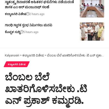
ಸ್ವಾತಂತ್ರ್ಯ ದಿನಾಚರಣೆ ಅಹಿತಕರ ಘಟನೆಗಳು ನಡೆಯದಂತೆ
ಶಾಸಕ ಎಂ ಆರ್ ಮಂಜುನಾಥ್ ಸಲಹೆ
ಕಲ್ಯಾಣಸಿರಿ ವಿಶೇಷ
2 hours ago
ಗಾಂಧಿ ಸ್ಮಾರಕ ಸ್ತಂಭ ನಿರ್ಮಿಸಲು ಮನವಿ
ಕೊಪ್ಪಳ ಸುದ್ದಿ
5 hours ago
Kalyanasiri
>
ಕಲ್ಯಾಣಸಿರಿ ವಿಶೇಷ
>
ಬೆಂಬಲ ಬೆಲೆ ಖಾತರಿಗೊಳಿಸಬೇಕು .ಟಿ ಎನ್ ಪ್ರಕಾಶ್ ಕಮ್ಮರಡಿ.
ಕಲ್ಯಾಣಸಿರಿ ವಿಶೇಷ
ಬೆಂಬಲ ಬೆಲೆ
ಖಾತರಿಗೊಳಿಸಬೇಕು .ಟಿ
ಎನ್ ಪ್ರಕಾಶ್ ಕಮ್ಮರಡಿ.