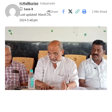
H.Mallikarjun
- Kalyanasiri
Share
2 Min Read
Last updated: March 24,
2024 5:48 pm
Support price should be guaranteed. TN
Prakash Kammeradi.