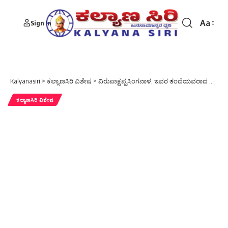
Aa
Sign In
Font
Resizer
Kalyanasiri
>
ಕಲ್ಯಾಣಸಿರಿ ವಿಶೇಷ
>
ವಿರುಪಾಕ್ಷಪ್ಪಸಿಂಗನಾಳ, ಇವರ ತಂದೆಯವರಾದ ಶ್ರೀದೇವೇಂದ್ರಪ್ಪಸಾಹುಕಾರ ನಿಧನ
ಕಲ್ಯಾಣಸಿರಿ ವಿಶೇಷ