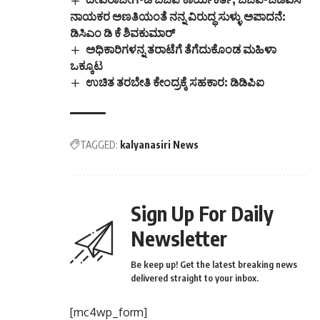
ನಾಯಕರ ಅಣತಿಯಂತೆ ನನ್ನ ವಿರುದ್ಧ ಸುಳ್ಳು ಅಪಾದನೆ:
ಡಿಸಿಎಂ ಡಿ ಕೆ ಶಿವಕುಮಾರ್
ಅಧಿಕಾರಿಗಳನ್ನ ತರಾಟೆಗೆ ತೆಗೆದುಕೊಂಡ ಮಹಿಳಾ
ಒಕ್ಕೂಟ
ಉಚಿತ ತರಬೇತಿ ಕೇಂದ್ರಕ್ಕೆ ಸಹಕಾರ: ಡಿಡಿಪಿಐ
TAGGED:
kalyanasiri News
Sign Up For Daily
Newsletter
Be keep up! Get the latest breaking news
delivered straight to your inbox.
[mc4wp_form]