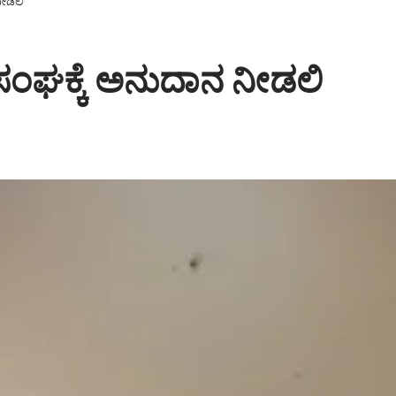
ನೀಡಲಿ
ಂಘಕ್ಕೆ ಅನುದಾನ ನೀಡಲಿ