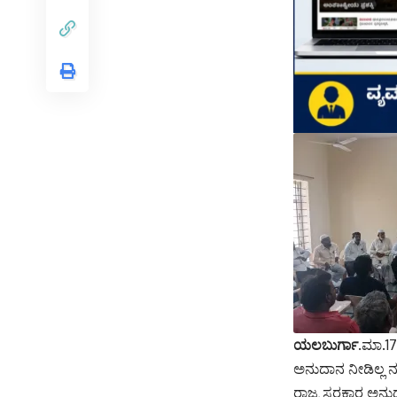
ಯಲಬುರ್ಗಾ
.ಮಾ.17
ಅನುದಾನ ನೀಡಿಲ್ಲ ನ
ರಾಜ್ಯ ಸರಕಾರ ಅನ