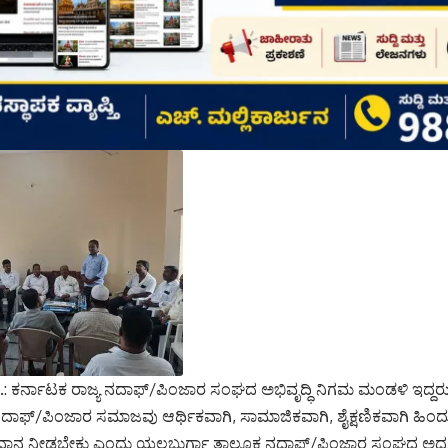
.: ಕರ್ನಾಟಕ ರಾಜ್ಯ ನದಾಫ್/ಪಿಂಜಾರ ಸಂಘದ ಅಭಿವೃದ್ಧಿ ನಿಗಮ ಮಂಡಳಿ ಇದ್ದರ
ದಾಫ್/ಪಿಂಜಾರ ಸಮಾಜವು ಆರ್ಥಿಕವಾಗಿ, ಸಾಮಾಜಿಕವಾಗಿ, ಶೈಕ್ಷಣಿಕವಾಗಿ ಹಿಂದುಳ
ುದಾನ ನೀಡಬೇಕು ಎಂದು ಯಲಬುರ್ಗಾ ತಾಲೂಕ ನದಾಫ್/ಪಿಂಜಾರ ಸಂಘದ ಅಧ್