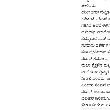
ಹೇಳಿದರು.
ಯಲಬುರ್ಗಾ ಪಟ್ಟಣದ
ಕುರಿತಂತೆ ಪತ್ರಿಕ
ಗತಿಸಿದೆ ಆದರೆ ಈಗ
ಅನುದಾನ ನೀಡಬೇಕು 
ಸದಸ್ಯರಾದ ಎಮ್ ಎ
ಸುಮಾರು ದಶಕಗಳ ಕಾಲ
ನದಾಫ್/ಪಿಂಜಾರ ಸ
ನದಾಫ್ ಸಮಾಜವು ಅಭ
ಮಕ್ಕಳ ಶೈಕ್ಷಣಿಕ ಮ
ವಂಚಿತರಾಗುತ್ತಿದ್ದಾ
ನೀಡಲಿ ಎಂದರು. ಇದ
ಪಿಂಜಾರ ಸಂಘದ ಉಪ
ನದಾಫ್, ಬಾಬುಸಾಬ 
ಖಲೀಮ್ ಹಿರೇಮನಿ,
ಸೇರಿ ಇತರರು ಉಪಸ್ಥಿ