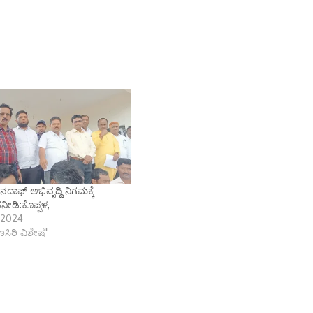
ನದಾಫ್ ಅಭಿವೃದ್ದಿ ನಿಗಮಕ್ಕೆ
ೀಡಿ:ಕೊಪ್ಪಳ,
, 2024
ಾಣಸಿರಿ ವಿಶೇಷ"