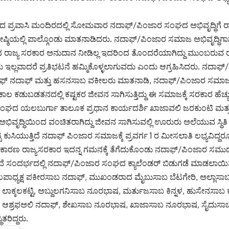
 ಪ್ರವಾಸಿ ಮಂದಿರದಲ್ಲಿ ಸೋಮವಾರ ನದಾಫ್/ಪಿಂಜಾರ ಸಂಘದ ಅಭಿವೃದ್ಧಿಗೆ 
ಾಗೋಷ್ಠಿಯಲ್ಲಿ ಪಾಲ್ಗೊಂಡು ಮಾತನಾಡಿದರು. ನದಾಫ್/ಪಿಂಜಾರ ಸಮಾಜ ಅಭಿವೃದ್ಧ
ಿನ ರಾಜ್ಯ ಸರಕಾರ ಅನುದಾನ ನೀಡಿಲ್ಲ ಇದರಿಂದ ತೊಂದರೆಯಾಗಿದ್ದು ಮುಂಬರುವ ರ
ಇಲ್ಲವಾದರೆ ಪ್ರತಿಭಟನೆ ಹಮ್ಮಿಕೊಳ್ಳಲಾಗುವದು ಎಂದು ಆಗ್ರಹಿಸಿದರು. ನದಾಫ್
ಫ್ ನದಾಫ್ ಮತ್ತು ಹಸನಸಾಬ ವಕೀಲರು ಮಾತನಾಡಿ, ನದಾಫ್/ಪಿಂಜಾರ ಸಮಾಜವು
 ಕಡುಬಡತನದಲ್ಲಿ ಕಷ್ಟಕರ ಜೀವನ ಸಾಗಿಸುತ್ತಿದ್ದು ಈ ಸಮಾಜಕ್ಕೆ ಸರಕಾರ ಹೆಚ್ಚು
ಂಘದ ಯಲಬುರ್ಗಾ ತಾಲೂಕ ಪ್ರಧಾನ ಕಾರ್ಯದರ್ಶಿ ಖಾಜಾವಲಿ ಜರಕುಂಟಿ ಮತ್
ಿವೃದ್ಧಿಯಿಂದ ವಂಚಿತರಾಗಿದ್ದು ಜೀವನ ಸಾಗಿಸುವಲ್ಲಿ ಊರುರು ಅಲೆಯುವ ಸ್ಥಿತ
ಟ್ಟ ಕುಸಿಯುತ್ತಿದೆ ನದಾಫ್ ಪಿಂಜಾರ ಸಮಾಜಕ್ಕೆ ಪ್ರವರ್ಗ 1 ರ ಮೀಸಲಾತಿ ಲಭ್ಯವಿ
ರೆ ಕಾರಣ ರಾಜ್ಯಸರಕಾರ ಇದನ್ನ ಗಮನಕ್ಕೆ ತೆಗೆದುಕೊಂಡು ನದಾಫ್/ಪಿಂಜಾರ ಸಮುದಾಯದ
ೆ ಸಂದರ್ಭದಲ್ಲಿ ನದಾಫ್/ಪಿಂಜಾರ ಸಂಘದ ಕ್ಯಾಲೆಂಡರ್ ಬಿಡುಗಡೆ ಮಾಡಲಾಯಿತ
ಾಧ್ಯಕ್ಷ ಪಕೀರಸಾಬ ನದಾಫ್, ಮುಖಂಡರಾದ ಮೈಬುಸಾಬ ಬೆಟಗೇರಿ, ಅಲ್ಲಾಸಾಬ
ಲಾಕ್ಕಲಕಟ್ಟಿ, ಅಬ್ದುಲಗನಿಸಾಬ ನೂರಭಾಷ, ಮರ್ತುಜಸಾಬ ಕಿನ್ನಳ, ಹುಸೇನಸ
 ಆಶ್ರಫಅಲಿ ನದಾಫ್, ಶೇಖಸಾಬ ನೂರಭಾಷ, ಖಾಜಾಸಾಬ ನೂರಭಾಷ, ಸೈದುಸಾಬ
ತರಿದ್ದರು.