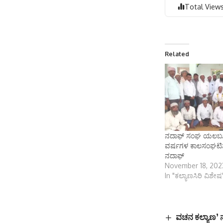
Total Views
Related
ನದಾಫ್ ಸಂಘ ಯಲಬುರ್
ವರ್ಷಗಳ ಕಾಲಸಂಘಟಿಸಲ
ನದಾಫ್
November 18, 202
In "ಕಲ್ಯಾಣಸಿರಿ ವಿಶೇಷ
ವಚನ ಕಲ್ಯಾಣ’ 