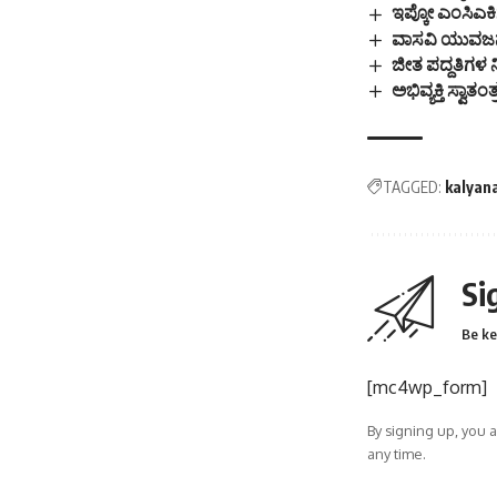
ಇಪ್ಕೋ ಎಂಸಿಎ
ವಾಸವಿ ಯುವಜನ 
ಜೀತ ಪದ್ದತಿಗಳ ನ
ಅಭಿವ್ಯಕ್ತಿ ಸ್ವ
TAGGED:
kalyan
Si
Be ke
[mc4wp_form]
By signing up, you 
any time.