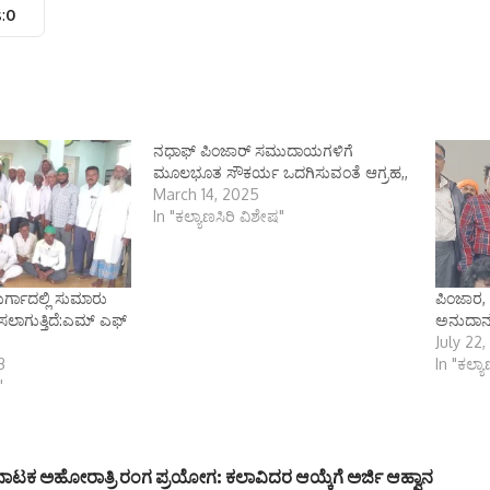
:
0
ನಧಾಫ್ ಪಿಂಜಾರ್ ಸಮುದಾಯಗಳಿಗೆ
ಮೂಲಭೂತ ಸೌಕರ್ಯ ಒದಗಿಸುವಂತೆ ಆಗ್ರಹ,,
March 14, 2025
In "ಕಲ್ಯಾಣಸಿರಿ ವಿಶೇಷ"
ಗಾದಲ್ಲಿ ಸುಮಾರು
ಪಿಂಜಾರ, 
ಾಗುತ್ತಿದೆ:ಎಮ್ ಎಫ್
ಅನುದಾನನ
July 22
3
In "ಕಲ್ಯ
"
ನಾಟಕ ಅಹೋರಾತ್ರಿ ರಂಗ ಪ್ರಯೋಗ: ಕಲಾವಿದರ ಆಯ್ಕೆಗೆ ಅರ್ಜಿ ಆಹ್ವಾನ