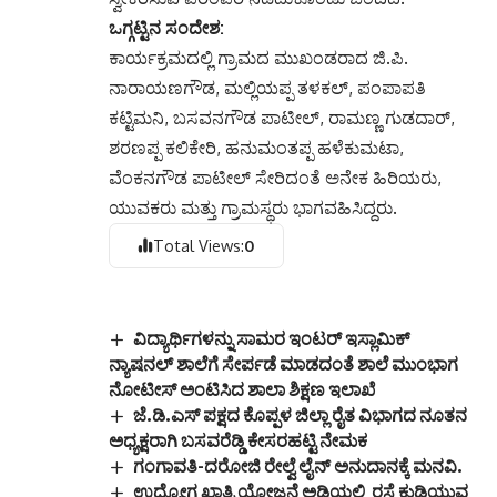
ಒಗ್ಗಟ್ಟಿನ ಸಂದೇಶ:
ಕಾರ್ಯಕ್ರಮದಲ್ಲಿ ಗ್ರಾಮದ ಮುಖಂಡರಾದ ಜಿ.ಪಿ.
ನಾರಾಯಣಗೌಡ, ಮಲ್ಲಿಯಪ್ಪ ತಳಕಲ್, ಪಂಪಾಪತಿ
ಕಟ್ಟಿಮನಿ, ಬಸವನಗೌಡ ಪಾಟೀಲ್, ರಾಮಣ್ಣ ಗುಡದಾರ್,
ಶರಣಪ್ಪ ಕಲಿಕೇರಿ, ಹನುಮಂತಪ್ಪ ಹಳೆಕುಮಟಾ,
ವೆಂಕನಗೌಡ ಪಾಟೀಲ್ ಸೇರಿದಂತೆ ಅನೇಕ ಹಿರಿಯರು,
ಯುವಕರು ಮತ್ತು ಗ್ರಾಮಸ್ಥರು ಭಾಗವಹಿಸಿದ್ದರು.
Total Views:
0
ವಿದ್ಯಾರ್ಥಿಗಳನ್ನು ಸಾಮರ ಇಂಟರ್ ಇಸ್ಲಾಮಿಕ್
ನ್ಯಾಷನಲ್ ಶಾಲೆಗೆ ಸೇರ್ಪಡೆ ಮಾಡದಂತೆ ಶಾಲೆ ಮುಂಭಾಗ
ನೋಟೀಸ್ ಅಂಟಿಸಿದ ಶಾಲಾ ಶಿಕ್ಷಣ ಇಲಾಖೆ
ಜೆ.ಡಿ.ಎಸ್ ಪಕ್ಷದ ಕೊಪ್ಪಳ ಜಿಲ್ಲಾ ರೈತ ವಿಭಾಗದ ನೂತನ
ಅಧ್ಯಕ್ಷರಾಗಿ ಬಸವರೆಡ್ಡಿ ಕೇಸರಹಟ್ಟಿ ನೇಮಕ
ಗಂಗಾವತಿ-ದರೋಜಿ ರೇಲ್ವೆ ಲೈನ್ ಅನುದಾನಕ್ಕೆ ಮನವಿ.
ಉದ್ಯೋಗ ಖಾತ್ರಿ ಯೋಜನೆ ಅಡಿಯಲ್ಲಿ ರಸ್ತೆ ಕುಡಿಯುವ