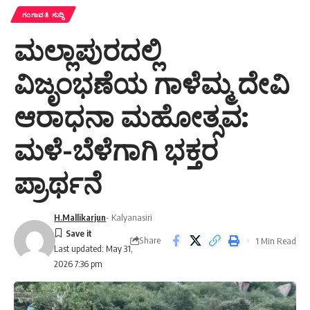
ಗಂಗಾವತಿ ಸುದ್ದಿ
ಮಲ್ಲಾಪುರದಲ್ಲಿ
ವಿಜೃಂಭಣೆಯ ಗಾಳೆಮ್ಮ ದೇವಿ
ಆರಾಧನಾ ಮಹೋತ್ಸವ:
ಮಳೆ-ಬೆಳೆಗಾಗಿ ಭಕ್ತರ
ಪ್ರಾರ್ಥನೆ
H.Mallikarjun
- Kalyanasiri
Share
1 Min Read
Last updated: May 31,
2026 7:36 pm