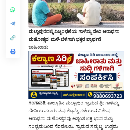
ಮಲ್ಲಾಪುರದಲ್ಲಿ ವಿಜೃಂಭಣೆಯ ಗಾಳೆಮ್ಮ ದೇವಿ ಆರಾಧನಾ
ಮಹೋತ್ಸವ: ಮಳೆ-ಬೆಳೆಗಾಗಿ ಭಕ್ತರ ಪ್ರಾರ್ಥನೆ
ಜಾಹೀರಾತು
ಗಂಗಾವತಿ
: ತಾಲ್ಲೂಕಿನ ಮಲ್ಲಾಪುರ ಗ್ರಾಮದ ಶ್ರೀ ಗಾಳೆಮ್ಮ
ದೇವಿಯ ಮೂರು ವರ್ಷಕ್ಕೊಮ್ಮೆ ನಡೆಯುವ ವಿಶೇಷ
ಆರಾಧನಾ ಮಹೋತ್ಸವವು ಅತ್ಯಂತ ಭಕ್ತಿ-ಭಾವ ಮತ್ತು
ಸಂಭ್ರಮದಿಂದ ನೆರವೇರಿತು. ಗ್ರಾಮದ ಸಮೃದ್ಧಿ, ಉತ್ತಮ