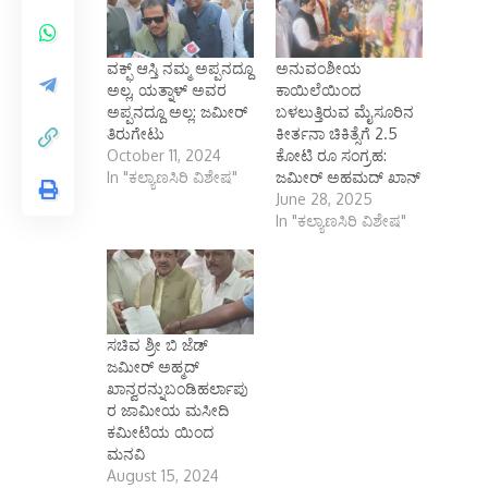
ವಕ್ಫ್‌ ಆಸ್ತಿ ನಮ್ಮ ಅಪ್ಪನದ್ದೂ
ಅನುವಂಶೀಯ
ಅಲ್ಲ, ಯತ್ನಾಳ್ ಅವರ
ಕಾಯಿಲೆಯಿಂದ
ಅಪ್ಪನದ್ದೂ ಅಲ್ಲ: ಜಮೀರ್
ಬಳಲುತ್ತಿರುವ ಮೈಸೂರಿನ
ತಿರುಗೇಟು
ಕೀರ್ತನಾ ಚಿಕಿತ್ಸೆಗೆ 2.5
October 11, 2024
ಕೋಟಿ ರೂ ಸಂಗ್ರಹ:
In "ಕಲ್ಯಾಣಸಿರಿ ವಿಶೇಷ"
ಜಮೀರ್‌ ಅಹಮದ್‌ ಖಾನ್
June 28, 2025
In "ಕಲ್ಯಾಣಸಿರಿ ವಿಶೇಷ"
ಸಚಿವ ಶ್ರೀ ಬಿ ಜೆಡ್
ಜಮೀರ್ ಅಹ್ಮದ್
ಖಾನ್ವರನ್ನುಬಂಡಿಹರ್ಲಾಪು
ರ ಜಾಮೀಯ ಮಸೀದಿ
ಕಮೀಟಿಯ ಯಿಂದ
ಮನವಿ
August 15, 2024