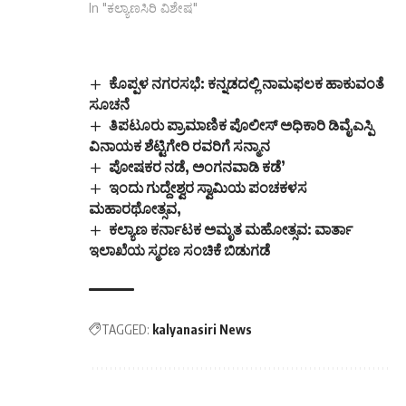
In "ಕಲ್ಯಾಣಸಿರಿ ವಿಶೇಷ"
ಕೊಪ್ಪಳ ನಗರಸಭೆ: ಕನ್ನಡದಲ್ಲಿ ನಾಮಫಲಕ ಹಾಕುವಂತೆ
ಸೂಚನೆ
ತಿಪಟೂರು ಪ್ರಾಮಾಣಿಕ ಪೊಲೀಸ್ ಅಧಿಕಾರಿ ಡಿವೈಎಸ್ಪಿ
ವಿನಾಯಕ ಶೆಟ್ಟಿಗೇರಿ ರವರಿಗೆ ಸನ್ಮಾನ‌
ಪೋಷಕರ ನಡೆ, ಅಂಗನವಾಡಿ ಕಡೆ’
ಇಂದು ಗುದ್ದೇಶ್ವರ ಸ್ವಾಮಿಯ ಪಂಚಕಳಸ
ಮಹಾರಥೋತ್ಸವ,
ಕಲ್ಯಾಣ ಕರ್ನಾಟಕ ಅಮೃತ ಮಹೋತ್ಸವ: ವಾರ್ತಾ
ಇಲಾಖೆಯ ಸ್ಮರಣ ಸಂಚಿಕೆ ಬಿಡುಗಡೆ
TAGGED:
kalyanasiri News