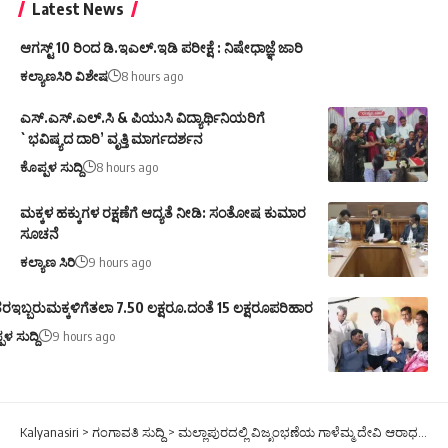
Latest News
ಆಗಸ್ಟ್ 10 ರಿಂದ ಡಿ.ಇಎಲ್.ಇಡಿ ಪರೀಕ್ಷೆ : ನಿಷೇಧಾಜ್ಞೆ ಜಾರಿ
ಕಲ್ಯಾಣಸಿರಿ ವಿಶೇಷ
8 hours ago
ಎಸ್.ಎಸ್.ಎಲ್.ಸಿ & ಪಿಯುಸಿ ವಿದ್ಯಾರ್ಥಿನಿಯರಿಗೆ
`ಭವಿಷ್ಯದ ದಾರಿ’ ವೃತ್ತಿ ಮಾರ್ಗದರ್ಶನ
ಕೊಪ್ಪಳ ಸುದ್ದಿ
8 hours ago
ಮಕ್ಕಳ ಹಕ್ಕುಗಳ ರಕ್ಷಣೆಗೆ ಆದ್ಯತೆ ನೀಡಿ: ಸಂತೋಷ ಕುಮಾರ
ಸೂಚನೆ
ಕಲ್ಯಾಣ ಸಿರಿ
9 hours ago
ರಇಬ್ಬರುಮಕ್ಕಳಿಗೆತಲಾ 7.50 ಲಕ್ಷರೂ.ದಂತೆ 15 ಲಕ್ಷರೂಪರಿಹಾರ
ಪಳ ಸುದ್ದಿ
9 hours ago
Kalyanasiri
>
ಗಂಗಾವತಿ ಸುದ್ದಿ
>
ಮಲ್ಲಾಪುರದಲ್ಲಿ ವಿಜೃಂಭಣೆಯ ಗಾಳೆಮ್ಮ ದೇವಿ ಆರಾಧನಾ ಮಹೋತ್ಸವ: ಮಳೆ-ಬೆಳೆಗಾಗಿ ಭಕ್ತರ ಪ್ರಾರ್ಥನೆ