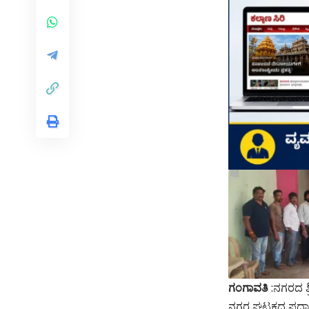
ಗಂಗಾವತಿ
:ನಗರದ ಶ
ನಗರ ಘಟಕದ ಪದಾಧಿ