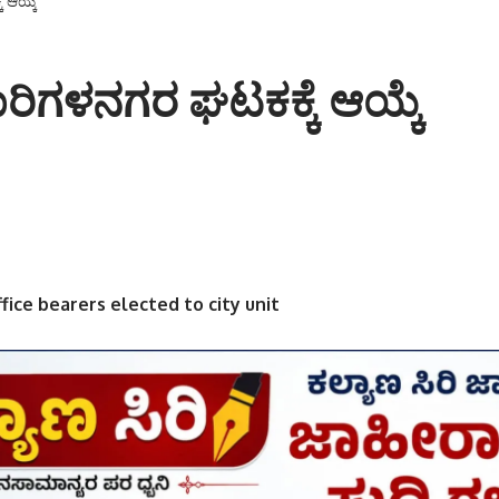
 ಆಯ್ಕೆ
ಿಗಳನಗರ ಘಟಕಕ್ಕೆ ಆಯ್ಕೆ
fice bearers elected to city unit