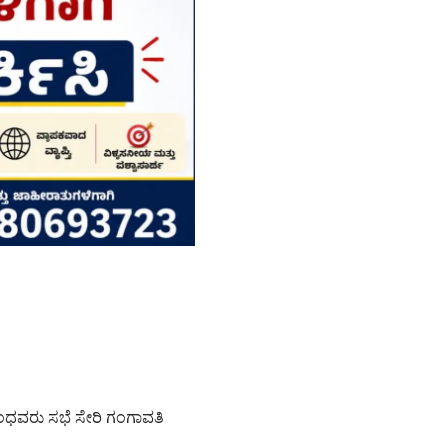
ಂಧವರು ಸಭೆ ಸೇರಿ ಗಂಗಾವತಿ