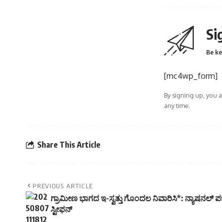
Si
Be ke
[mc4wp_form]
By signing up, you 
any time.
Share This Article
PREVIOUS ARTICLE
ಗ್ರಾಮೀಣ ಭಾಗದ ಇ-ಸ್ವತ್ತು ಗೊಂದಲ ನಿವಾರಿಸಿ*: ನ್ಯಾಷನಲ್ ಪಬ್ಲ
ಸ್ಟೀಫನ್