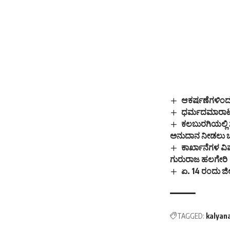
ಆಕರ್ಷಣೆಗಳಿಂ
ಧರ್ಮದಮಾರಾಟಗ
ಕಲಬುರಗಿಯಲ್ಲಿ
ಅನುದಾನ ನೀಡಲು ಒಪ್
ಕಾರ್ಖಾನೆಗಳ ವಿ
ಗುರುರಾಜ ಹಲಗೇರಿ
ಏ. 14 ರಂದು ಜಿಲ
TAGGED:
kalyan