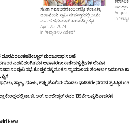
ಕರ್ನಾಟಕ
ತಾಲ್ಲೂಕು 
ಸವಿತಾ ಸಮಾಜದವತಿಯಿಂದಶ್ರೀ ಶಂಕುಚಕ್ರ
August 
ಆಂಜನೇಯ ಸ್ವಾಮಿ ದೇವಸ್ಥಾನದಲ್ಲಿ ೨೩ನೇ
In "ಕಲ್ಯ
ವರ್ಷದ ಹನುಮಾನ್ ಜಯಂತ್ಯೋತ್ಸವ
April 25, 2024
In "ಕಲ್ಯಾಣಸಿರಿ ವಿಶೇಷ"
ದ ದೂರವಿರಲುತಹಶೀಲ್ದಾರ್ ಮಂಜುನಾಥ ಸಲಹೆ
ಾರರ ಎಡಬಿಡಂಗಿತನದ ಅನಾವರಣ:ಸಾಣೇಹಳ್ಳಿ ಶ್ರೀಗಳ ಲೇಖನ
 ಸಚಿವ ಸಂಪುಟ ಸಭೆ:ಕೊಪ್ಪಳದಲ್ಲಿ ನೂತನ ನ್ಯಾಯಾಲಯ ಸಂಕೀರ್ಣ ನಿರ್ಮಾಣ ಕ
ಪಿಗೆ
ಷಾನೀಲ, ತ್ಯಾಜ್ಯ, ಧೂಳು, ಕಪ್ಪು ಹೊಗೆಯ ಮೊದಲ ಭಾದಿತರೇ ನಗರದ ಪ್ರತಿಷ್ಠಿತ ಬ
್ಲಾ ಕೇಂದ್ರದಲ್ಲಿ ಡಾ.ಬಿ.ಆರ್.ಅಂಬೇಡ್ಕರ್ ರವರ 135ನೇ ಜನ್ಮ ದಿನಾಚರಣೆ
asiri News